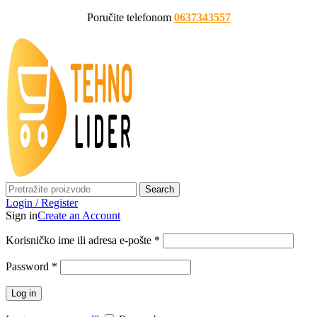
Poručite telefonom
0637343557
Search
Login / Register
Sign in
Create an Account
Korisničko ime ili adresa e-pošte
*
Password
*
Log in