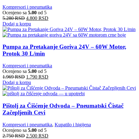
Kompresori i pneumatika
Ocenjeno sa
5.00
od 5
5.280
RSD
4.800
RSD
Dodaj u korpu
Pumpa za Pretakanje Goriva 24V – 60W Motor,
Protok 30 L/min
Kompresori i pneumatika
Ocenjeno sa
5.00
od 5
1.969
RSD
1.790
RSD
Dodaj u korpu
Pištolj za Čišćenje Odvoda – Pneumatski Čistač
Začepljenih Cevi
Kompresori i pneumatika
,
Kupatilo i higijena
Ocenjeno sa
5.00
od 5
2.750
RSD
2.500
RSD