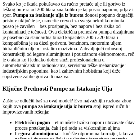
Svako ko je ikada pokušavao da ručno pretače ulje ili gorivo iz
teškog burета od 200 litara zna koliko je taj posao naporan, prljav i
spor.
Pumpa za istakanje ulja iz bureta
donosi potpuno drugačiji
pristup: uključite je, usmerite crevo i za svega nekoliko minuta
posao je završen – bez prosipanja, bez napora i bez rizika od
kontaminacije tečnosti. Ova električna prenosiva pumpa dizajnirana
je posebno za standardna burad kapaciteta 200 i 220 litara i
kompatibilna je sa dizel gorivom, benzinom, motornim uljem,
hidrauličnim uljem i ostalim mazivima. Zahvaljujući robusnoj
konstrukciji od legure aluminijuma i pouzdanom elektromotoru, reč
je o alatu koji jednako dobro služi profesionalcima u
automehaničarskim radionicama, servisima teške mehanizacije i
industrijskim pogonima, kao i zahtevnim hobistima koji drže
sopstvene zalihe goriva ili maziva.
Ključne Prednosti Pumpe za Istakanje Ulja
Zašto se odlučiti baš za ovaj model? Evo najvažnijih razloga zbog
kojih ova
pumpa za istakanje ulja iz bureta
stoji ispred ručnih i
improvizovanih rešenja:
Električni pogon
– eliminišete fizički napor i ubrzavate čitav
proces pretakanja, čak i pri radu sa viskoznijim uljima
Legura aluminijuma
– kućište otporno na koroziju, lako za