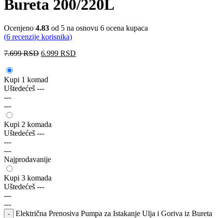
Bureta 200/220L
Ocenjeno
4.83
od 5 na osnovu
6
ocena kupaca
(
6
recenzije korisnika)
7.699
RSD
6.999
RSD
Kupi 1 komad
Uštedećeš
---
---
---
Kupi 2 komada
Uštedećeš
---
---
---
Najprodavanije
Kupi 3 komada
Uštedećeš
---
---
---
Električna Prenosiva Pumpa za Istakanje Ulja i Goriva iz Bureta