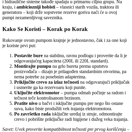
i hidraulične sisteme takođe spadaju u primarnu ciljnu grupu. Na
kraju, i
ambiciozniji hobisti
– vlasnici starih vozila, traktora ili
generatora – koji drže sopstvene rezerve goriva naći će u ovoj
pumpi nezamenljivog saveznika.
Kako Se Koristi – Korak po Korak
Rukovanje ovom pumpom krajnje je jednostavno, čak i za one koji
je koriste prvi put:
Postavite bure
na stabilnu, ravnu podlogu i proverite da li je
odgovarajućeg kapaciteta (200L ili 220L standard).
Montirajte pumpu
na grlo bureta prema uputstvu
proizvođača – dizajn je prilagođen standardnim otvorima, pa
nema potrebe za posebnim adapterima.
Priključite crevo za izlaz tečnosti
na odgovarajući priključak
i usmerite ga ka rezervoaru koji punite.
Uključite elektromotor
– pumpa odmah počinje sa radom i
tečnost teče kontrolisanom brzinom.
Pratite nivo
u bačvi i isključite pumpu pre nego što ostane
suva, kako biste produžili vek trajanja elektromotora.
Po završetku rada
isključite uređaj iz struje, odmontirajte
crevo i pobrišite priključke radi higijene i dužeg veka trajanja.
Savet: Uvek proverite kompatibilnost tečnosti pre prvog korišćenja –