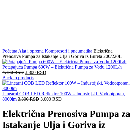
Click to enlarge
Početna
Alat i oprema
Kompresori i pneumatika
Električna
Prenosiva Pumpa za Istakanje Ulja i Goriva iz Bureta 200/220L
Potapajuća Pumpa 600W – Električna Pumpa za Vodu 1200L/h
4.180
RSD
3.800
RSD
Back to products
Linearni COB LED Reflektor 100W – Industrijski, Vodootporan,
8000lm
3.300
RSD
3.000
RSD
Električna Prenosiva Pumpa za
Istakanje Ulja i Goriva iz