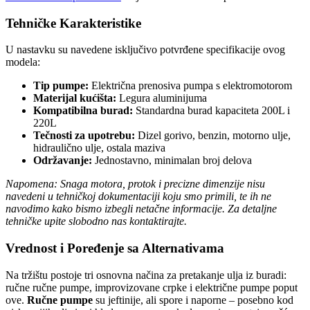
Tehničke Karakteristike
U nastavku su navedene isključivo potvrđene specifikacije ovog
modela:
Tip pumpe:
Električna prenosiva pumpa s elektromotorom
Materijal kućišta:
Legura aluminijuma
Kompatibilna burad:
Standardna burad kapaciteta 200L i
220L
Tečnosti za upotrebu:
Dizel gorivo, benzin, motorno ulje,
hidraulično ulje, ostala maziva
Održavanje:
Jednostavno, minimalan broj delova
Napomena: Snaga motora, protok i precizne dimenzije nisu
navedeni u tehničkoj dokumentaciji koju smo primili, te ih ne
navodimo kako bismo izbegli netačne informacije. Za detaljne
tehničke upite slobodno nas kontaktirajte.
Vrednost i Poređenje sa Alternativama
Na tržištu postoje tri osnovna načina za pretakanje ulja iz buradi:
ručne ručne pumpe, improvizovane crpke i električne pumpe poput
ove.
Ručne pumpe
su jeftinije, ali spore i naporne – posebno kod