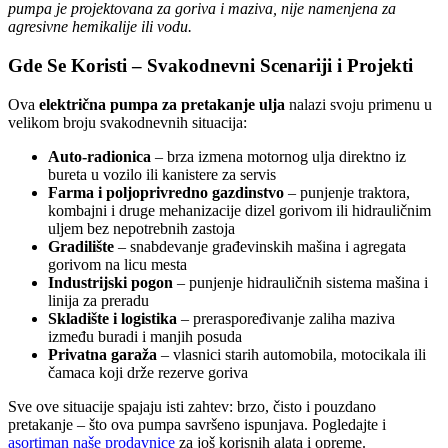
pumpa je projektovana za goriva i maziva, nije namenjena za
agresivne hemikalije ili vodu.
Gde Se Koristi – Svakodnevni Scenariji i Projekti
Ova
električna pumpa za pretakanje ulja
nalazi svoju primenu u
velikom broju svakodnevnih situacija:
Auto-radionica
– brza izmena motornog ulja direktno iz
bureta u vozilo ili kanistere za servis
Farma i poljoprivredno gazdinstvo
– punjenje traktora,
kombajni i druge mehanizacije dizel gorivom ili hidrauličnim
uljem bez nepotrebnih zastoja
Gradilište
– snabdevanje građevinskih mašina i agregata
gorivom na licu mesta
Industrijski pogon
– punjenje hidrauličnih sistema mašina i
linija za preradu
Skladište i logistika
– preraspoređivanje zaliha maziva
između buradi i manjih posuda
Privatna garaža
– vlasnici starih automobila, motocikala ili
čamaca koji drže rezerve goriva
Sve ove situacije spajaju isti zahtev: brzo, čisto i pouzdano
pretakanje – što ova pumpa savršeno ispunjava. Pogledajte i
asortiman naše prodavnice
za još korisnih alata i opreme.