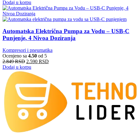
Dodaj u korpu
Automatska Električna Pumpa za Vodu – USB-C
Punjenje, 4 Nivoa Doziranja
Kompresori i pneumatika
Ocenjeno sa
4.50
od 5
2.849
RSD
2.590
RSD
Dodaj u korpu