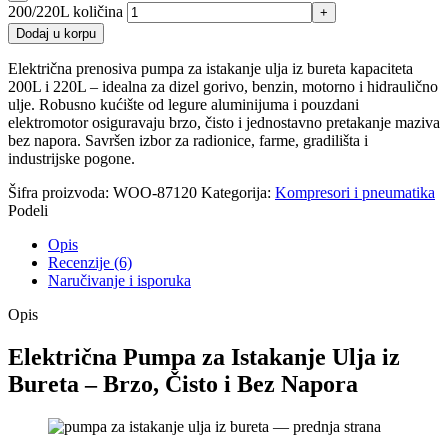
200/220L količina
Dodaj u korpu
Električna prenosiva pumpa za istakanje ulja iz bureta kapaciteta
200L i 220L – idealna za dizel gorivo, benzin, motorno i hidraulično
ulje. Robusno kućište od legure aluminijuma i pouzdani
elektromotor osiguravaju brzo, čisto i jednostavno pretakanje maziva
bez napora. Savršen izbor za radionice, farme, gradilišta i
industrijske pogone.
Šifra proizvoda:
WOO-87120
Kategorija:
Kompresori i pneumatika
Podeli
Opis
Recenzije (6)
Naručivanje i isporuka
Opis
Električna Pumpa za Istakanje Ulja iz
Bureta – Brzo, Čisto i Bez Napora