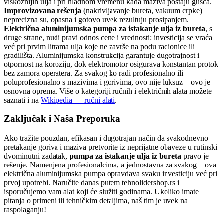
viskoznijih ulja i pri hladnom vremenu kada maziva postaju gušća.
Improvizovana rešenja
(nakrivljavanje bureta, vakuum crpke)
neprecizna su, opasna i gotovo uvek rezultuju prosipanjem.
Električna aluminijumska pumpa za istakanje ulja iz bureta
, s
druge strane, nudi pravi odnos cene i vrednosti: investicija se vraća
već pri prvim litrama ulja koje ne završe na podu radionice ili
gradilišta. Aluminijumska konstrukcija garantuje dugotrajnost i
otpornost na koroziju, dok elektromotor osigurava konstantan protok
bez zamora operatera. Za svakog ko radi profesionalno ili
poluprofesionalno s mazivima i gorivima, ovo nije luksuz – ovo je
osnovna oprema. Više o kategoriji ručnih i električnih alata možete
saznati i na
Wikipedia — ručni alati
.
Zaključak i Naša Preporuka
Ako tražite pouzdan, efikasan i dugotrajan način da svakodnevno
pretakanje goriva i maziva pretvorite iz neprijatne obaveze u rutinski
dvominutni zadatak,
pumpa za istakanje ulja iz bureta
pravo je
rešenje. Namenjena profesionalcima, a jednostavna za svakog – ova
električna aluminijumska pumpa opravdava svaku investiciju već pri
prvoj upotrebi. Naručite danas putem tehnolidershop.rs i
isporučujemo vam alat koji će služiti godinama. Ukoliko imate
pitanja o primeni ili tehničkim detaljima, naš tim je uvek na
raspolaganju!