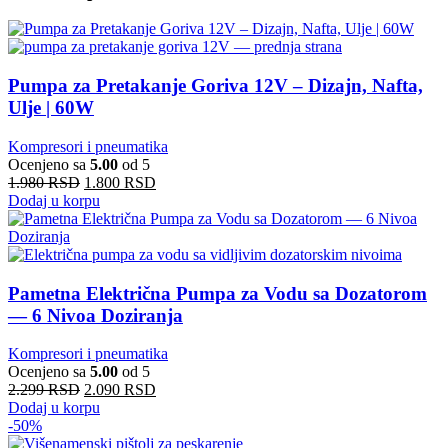
Pumpa za Pretakanje Goriva 12V – Dizajn, Nafta,
Ulje | 60W
Kompresori i pneumatika
Ocenjeno sa
5.00
od 5
1.980
RSD
1.800
RSD
Dodaj u korpu
Pametna Električna Pumpa za Vodu sa Dozatorom
— 6 Nivoa Doziranja
Kompresori i pneumatika
Ocenjeno sa
5.00
od 5
2.299
RSD
2.090
RSD
Dodaj u korpu
-50%