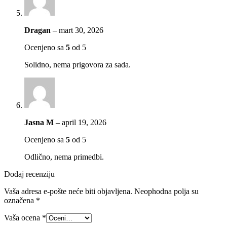
Dragan
–
mart 30, 2026
Ocenjeno sa
5
od 5
Solidno, nema prigovora za sada.
Jasna M
–
april 19, 2026
Ocenjeno sa
5
od 5
Odlično, nema primedbi.
Dodaj recenziju
Vaša adresa e-pošte neće biti objavljena.
Neophodna polja su
označena
*
Vaša ocena
*