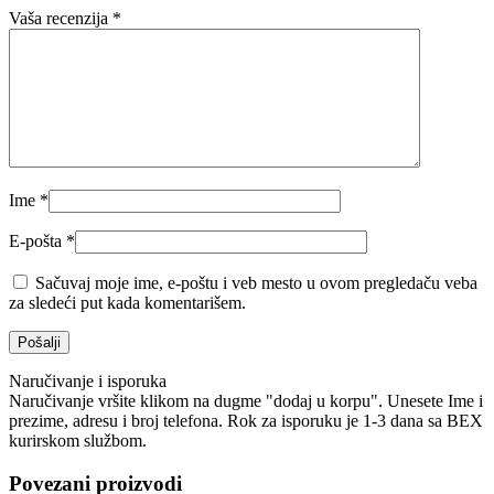
Vaša recenzija
*
Ime
*
E-pošta
*
Sačuvaj moje ime, e-poštu i veb mesto u ovom pregledaču veba
za sledeći put kada komentarišem.
Naručivanje i isporuka
Naručivanje vršite klikom na dugme "dodaj u korpu". Unesete Ime i
prezime, adresu i broj telefona. Rok za isporuku je 1-3 dana sa BEX
kurirskom službom.
Povezani proizvodi