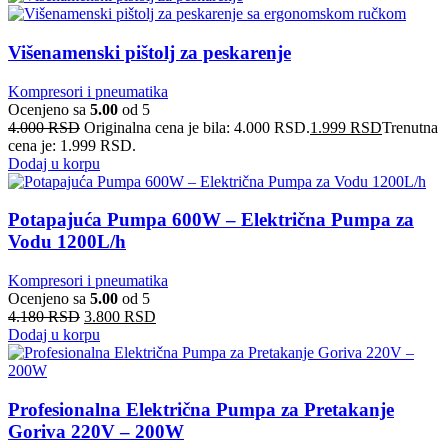
Višenamenski pištolj za peskarenje
Kompresori i pneumatika
Ocenjeno sa
5.00
od 5
4.000
RSD
Originalna cena je bila: 4.000 RSD.
1.999
RSD
Trenutna
cena je: 1.999 RSD.
Dodaj u korpu
Potapajuća Pumpa 600W – Električna Pumpa za
Vodu 1200L/h
Kompresori i pneumatika
Ocenjeno sa
5.00
od 5
4.180
RSD
3.800
RSD
Dodaj u korpu
Profesionalna Električna Pumpa za Pretakanje
Goriva 220V – 200W