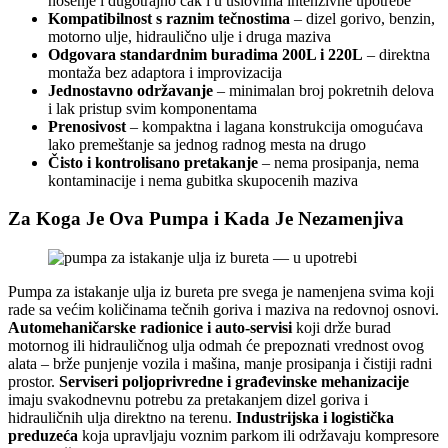
nošenje i dugotrajno čak i u uslovima intenzivne upotrebe
Kompatibilnost s raznim tečnostima
– dizel gorivo, benzin,
motorno ulje, hidraulično ulje i druga maziva
Odgovara standardnim buradima 200L i 220L
– direktna
montaža bez adaptora i improvizacija
Jednostavno održavanje
– minimalan broj pokretnih delova
i lak pristup svim komponentama
Prenosivost
– kompaktna i lagana konstrukcija omogućava
lako premeštanje sa jednog radnog mesta na drugo
Čisto i kontrolisano pretakanje
– nema prosipanja, nema
kontaminacije i nema gubitka skupocenih maziva
Za Koga Je Ova Pumpa i Kada Je Nezamenjiva
Pumpa za istakanje ulja iz bureta pre svega je namenjena svima koji
rade sa većim količinama tečnih goriva i maziva na redovnoj osnovi.
Automehaničarske radionice i auto-servisi
koji drže burad
motornog ili hidrauličnog ulja odmah će prepoznati vrednost ovog
alata – brže punjenje vozila i mašina, manje prosipanja i čistiji radni
prostor.
Serviseri poljoprivredne i građevinske mehanizacije
imaju svakodnevnu potrebu za pretakanjem dizel goriva i
hidrauličnih ulja direktno na terenu.
Industrijska i logistička
preduzeća
koja upravljaju voznim parkom ili održavaju kompresore