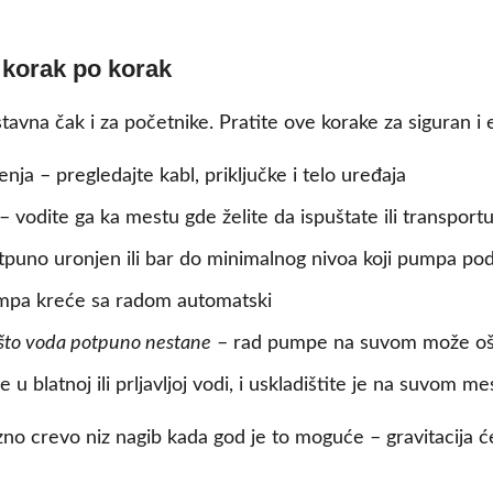
 korak po korak
vna čak i za početnike. Pratite ove korake za siguran i e
nja – pregledajte kabl, priključke i telo uređaja
 vodite ga ka mestu gde želite da ispuštate ili transport
tpuno uronjen ili bar do minimalnog nivoa koji pumpa po
mpa kreće sa radom automatski
što voda potpuno nestane
– rad pumpe na suvom može ošt
u blatnoj ili prljavljoj vodi, i uskladištite je na suvom me
no crevo niz nagib kada god je to moguće – gravitacija ć