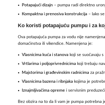
Potapajući dizajn
– pumpa radi direktno uron
Kompaktna i prenosiva konstrukcija
– lako se
Ko koristi potapajuću pumpu i za koj
Ova potapajuća pumpa za vodu nije namenjena s
domaćinstva ili vikendice. Namenjena je:
Vlasnicima kuća i stanova
koji se suočavaju s
Vrtlarima i poljoprivrednicima
koji trebaju nav
Majstorima i građevinskim radnicima
za pražn
Vlasnicima bazena i ribnjaka
kojima je potreb
Iznajmljivačima opreme
i servisnim preduzeć
Bez obzira na to da li vam je pumpa potrebna je