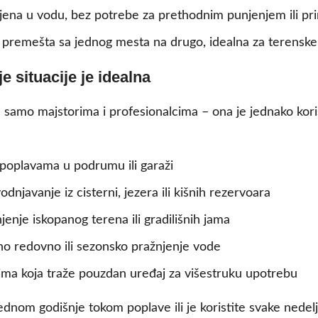
jena u vodu, bez potrebe za prethodnim punjenjem ili p
 premešta sa jednog mesta na drugo, idealna za terenske
e situacije je idealna
amo majstorima i profesionalcima – ona je jednako kori
 poplavama u podrumu ili garaži
odnjavanje iz cisterni, jezera ili kišnih rezervoara
jenje iskopanog terena ili gradilišnih jama
no redovno ili sezonsko pražnjenje vode
ima koja traže pouzdan uređaj za višestruku upotrebu
dnom godišnje tokom poplave ili je koristite svake nedel