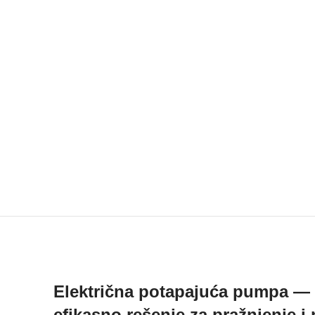
Električna potapajuća pumpa —
efikasno rešenje za pražnjenje i