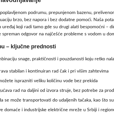
 poplavljenom podrumu, prepunjenom bazenu, prelivenom 
situaciju brzo, bez napora i bez dodatne pomoći. Naša p
 uređaj koji radi tamo gde su drugi alati bespomoćni – d
 spreman odgovor na najčešće probleme s vodom u domaćin
u – ključne prednosti
aciju snage, praktičnosti i pouzdanosti koju retko nalaz
ava stabilan i kontinuiran rad čak i pri višim zahtevima
žete isprazniti veliku količinu vode bez prekida
ćava rad na daljini od izvora struje, bez potrebe za prod
a se može transportovati do udaljenih tačaka, kao što su k
 domaće i industrijske električne mreže u Srbiji i region