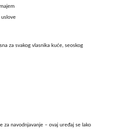
rimajem
 uslove
sna za svakog vlasnika kuće, seoskog
je za navodnjavanje – ovaj uređaj se lako