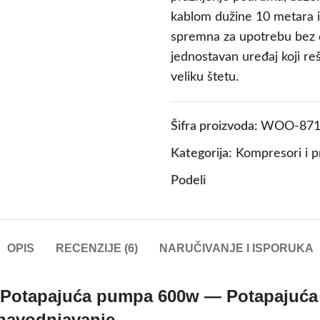
kablom dužine 10 metara 
spremna za upotrebu bez 
jednostavan uređaj koji r
veliku štetu.
Šifra proizvoda:
WOO-871
Kategorija:
Kompresori i 
Podeli
OPIS
RECENZIJE (6)
NARUČIVANJE I ISPORUKA
 Potapajuća pumpa 600w — Potapajuća
 navodnjavanje