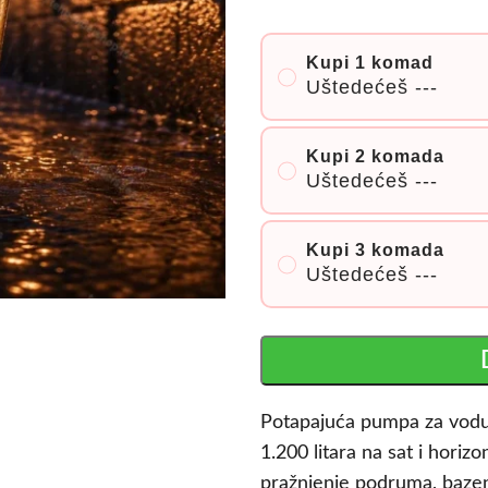
Kupi 1 komad
Uštedećeš
---
Kupi 2 komada
Uštedećeš
---
Kupi 3 komada
Uštedećeš
---
Potapajuća pumpa za vodu
1.200 litara na sat i hori
pražnjenje podruma, bazen