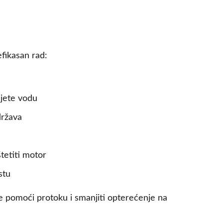
fikasan rad:
ujete vodu
država
etiti motor
stu
e pomoći protoku i smanjiti opterećenje na