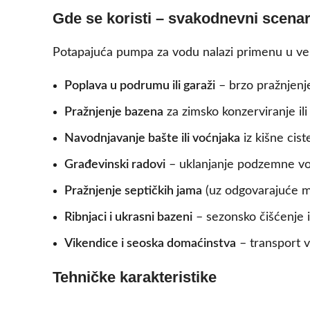
Gde se koristi – svakodnevni scenarij
Potapajuća pumpa za vodu nalazi primenu u velik
Poplava u podrumu ili garaži
– brzo pražnjenje
Pražnjenje bazena
za zimsko konzerviranje ili
Navodnjavanje bašte ili voćnjaka
iz kišne cist
Građevinski radovi
– uklanjanje podzemne vod
Pražnjenje septičkih jama
(uz odgovarajuće me
Ribnjaci i ukrasni bazeni
– sezonsko čišćenje 
Vikendice i seoska domaćinstva
– transport v
Tehničke karakteristike