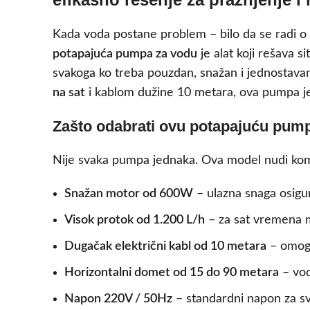
Kada voda postane problem – bilo da se radi o
potapajuća pumpa za vodu
je alat koji rešava 
svakoga ko treba pouzdan, snažan i jednostavan
na sat
i kablom dužine 10 metara, ova pumpa je
Zašto odabrati ovu potapajuću pump
Nije svaka pumpa jednaka. Ova model nudi kombin
Snažan motor od 600W
– ulazna snaga osigur
Visok protok od 1.200 L/h
– za sat vremena mo
Dugačak električni kabl od 10 metara
– omogu
Horizontalni domet od 15 do 90 metara
– vod
Napon 220V / 50Hz
– standardni napon za sve