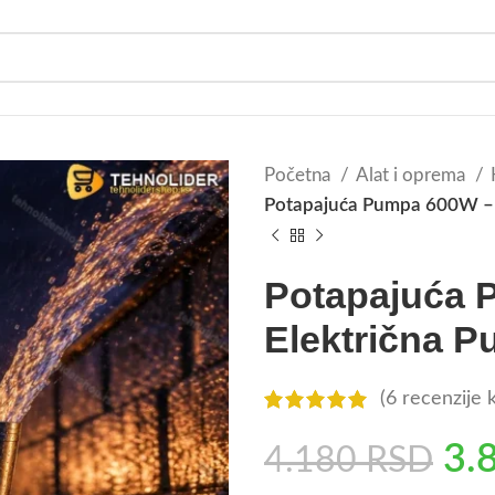
Početna
Alat i oprema
Potapajuća Pumpa 600W – 
Potapajuća 
Električna 
(
6
recenzije k
3.
4.180
RSD