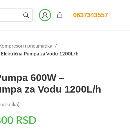
0637343557
Kompresori i pneumatika
Električna Pumpa za Vodu 1200L/h
Pumpa 600W –
Pumpa za Vodu 1200L/h
orisnika)
800
RSD