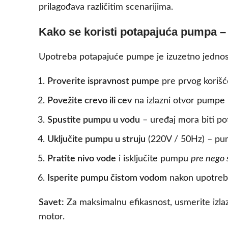
prilagođava različitim scenarijima.
Kako se koristi potapajuća pumpa –
Upotreba potapajuće pumpe je izuzetno jednosta
Proverite ispravnost pumpe
pre prvog korišće
Povežite crevo ili cev
na izlazni otvor pumpe –
Spustite pumpu u vodu
– uređaj mora biti po
Uključite pumpu u struju
(220V / 50Hz) – pu
Pratite nivo vode
i isključite pumpu
pre nego 
Isperite pumpu čistom vodom
nakon upotrebe 
Savet:
Za maksimalnu efikasnost, usmerite izlaz
motor.