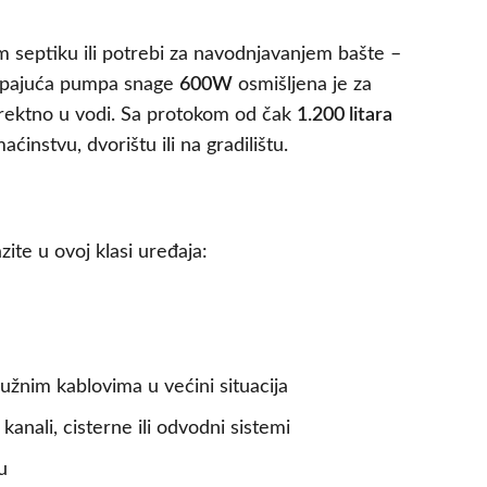
septiku ili potrebi za navodnjavanjem bašte –
otapajuća pumpa snage
600W
osmišljena je za
irektno u vodi. Sa protokom od čak
1.200 litara
stvu, dvorištu ili na gradilištu.
ite u ovoj klasi uređaja:
užnim kablovima u većini situacija
anali, cisterne ili odvodni sistemi
u