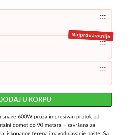
---
---
Najprodavanije
---
---
---
---
DODAJ U KORPU
 snage 600W pruža impresivan protok od
zontalni domet do 90 metara – savršena za
a, iskopanog terena i navodnjavanje bašte. Sa