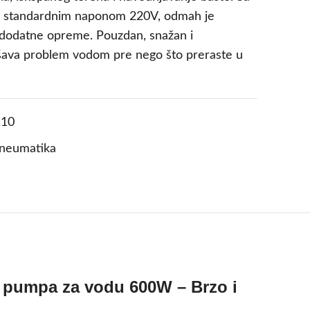
i standardnim naponom 220V, odmah je
dodatne opreme. Pouzdan, snažan i
ešava problem vodom pre nego što preraste u
10
pneumatika
 pumpa za vodu 600W – Brzo i