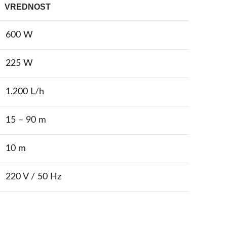
VREDNOST
600 W
225 W
1.200 L/h
15 – 90 m
10 m
220 V / 50 Hz