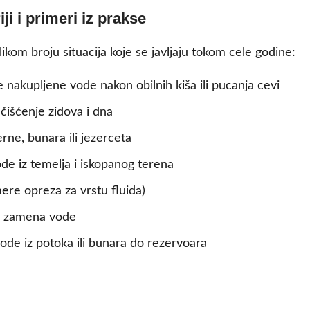
i i primeri iz prakse
om broju situacija koje se javljaju tokom cele godine:
 nakupljene vode nakon obilnih kiša ili pucanja cevi
 čišćenje zidova i dna
erne, bunara ili jezerceta
e iz temelja i iskopanog terena
re opreza za vrstu fluida)
i zamena vode
ode iz potoka ili bunara do rezervoara