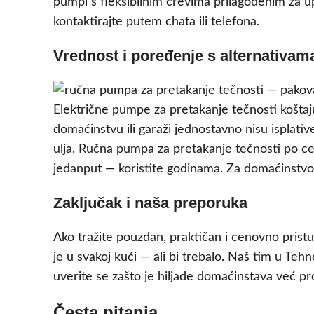
pumpi s fleksibilnim crevima prilagođenim za 
kontaktirajte putem chata ili telefona.
Vrednost i poređenje s alternativam
Električne pumpe za pretakanje tečnosti koštaju
domaćinstvu ili garaži jednostavno nisu isplativ
ulja. Ručna pumpa za pretakanje tečnosti po ce
jedanput — koristite godinama. Za domaćinstvo, 
Zaključak i naša preporuka
Ako tražite pouzdan, praktičan i cenovno pris
je u svakoj kući — ali bi trebalo. Naš tim u Te
uverite se zašto je hiljade domaćinstava već pro
Česta pitanja