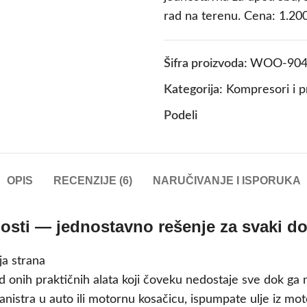
rad na terenu. Cena: 1.20
Šifra proizvoda:
WOO-904
Kategorija:
Kompresori i 
Podeli
OPIS
RECENZIJE (6)
NARUČIVANJE I ISPORUKA
sti — jednostavno rešenje za svaki do
 onih praktičnih alata koji čoveku nedostaje sve dok ga 
kanistra u auto ili motornu kosačicu, ispumpate ulje iz mot