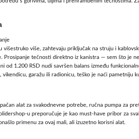
upotrebu s gorivima, uljima i prehrambenim tečnostima. 
a
 višestruko više, zahtevaju priključak na struju i kablov
e. Prosipanje tečnosti direktno iz kanistra — sem što je n
ni od 1.200 RSD nudi savršen balans između funkcionalnos
vikendicu, garažu ili radionicu, teško je naći pametniju k
tupačan alat za svakodnevne potrebe, ručna pumpa za pre
hnolidershop-u preporučuje je kao must-have pribor za sva
našlo primenu za ovaj mali, ali izuzetno korisni alat.