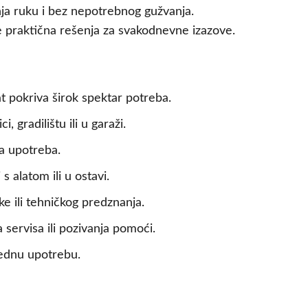
nja ruku i bez nepotrebnog gužvanja.
e praktična rešenja za svakodnevne izazove.
at pokriva širok spektar potreba.
gradilištu ili u garaži.
na upotreba.
 alatom ili u ostavi.
 ili tehničkog predznanja.
 servisa ili pozivanja pomoći.
bednu upotrebu.