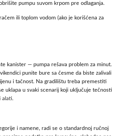
i obrišite pumpu suvom krpom pre odlaganja.
račem ili toplom vodom (ako je korišćena za
mate kanister — pumpa rešava problem za minut.
ikendici punite bure sa česme da biste zalivali
nu i tačnost. Na gradilištu treba premestiti
e uklapa u svaki scenarij koji uključuje tečnosti
 alati
.
tegorije i namene, radi se o standardnoj ručnoj