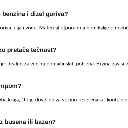
 benzina i dizel goriva?
oriva, ulja i vode. Materijal otporan na hemikalije omog
rzo pretače tečnost?
 je idealno za većinu domaćinskih potreba. Brzina zavisi 
pumpom?
ba kraja, što je dovoljno za većinu rezervoara i kontejn
z busena ili bazen?