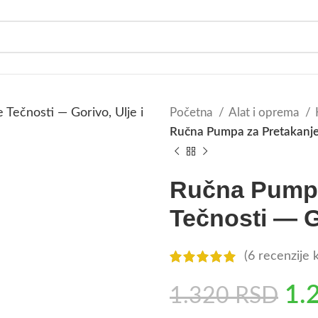
Početna
Alat i oprema
Ručna Pumpa za Pretakanje 
Ručna Pumpa
Tečnosti — G
(
6
recenzije k
1.
1.320
RSD