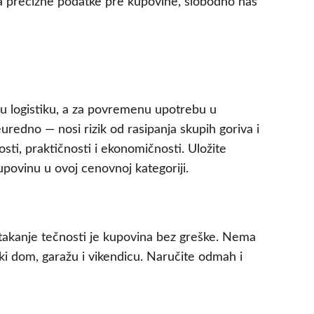
Za precizne podatke pre kupovine, slobodno nas
sku logistiku, a za povremenu upotrebu u
euredno — nosi rizik od rasipanja skupih goriva i
ti, praktičnosti i ekonomičnosti. Uložite
upovinu u ovoj cenovnoj kategoriji.
takanje tečnosti je kupovina bez greške. Nema
ki dom, garažu i vikendicu. Naručite odmah i