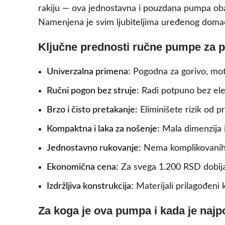
rakiju — ova jednostavna i pouzdana pumpa obav
Namenjena je svim ljubiteljima uređenog domaći
Ključne prednosti ručne pumpe za p
Univerzalna primena:
Pogodna za gorivo, motor
Ručni pogon bez struje:
Radi potpuno bez elekt
Brzo i čisto pretakanje:
Eliminišete rizik od p
Kompaktna i laka za nošenje:
Mala dimenzija i
Jednostavno rukovanje:
Nema komplikovanih m
Ekonomična cena:
Za svega 1.200 RSD dobijate
Izdržljiva konstrukcija:
Materijali prilagođeni 
Za koga je ova pumpa i kada je najp