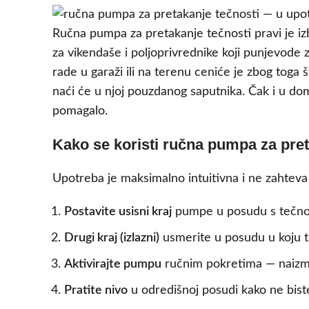
Ručna pumpa za pretakanje tečnosti pravi je izb
za vikendaše i poljoprivrednike koji punjevode za
rade u garaži ili na terenu ceniće je zbog toga št
naći će u njoj pouzdanog saputnika. Čak i u doma
pomagalo.
Kako se koristi ručna pumpa za pre
Upotreba je maksimalno intuitivna i ne zahtev
Postavite usisni kraj
pumpe u posudu s tečnošću
Drugi kraj (izlazni)
usmerite u posudu u koju t
Aktivirajte pumpu
ručnim pokretima — naizmen
Pratite nivo
u odredišnoj posudi kako ne biste