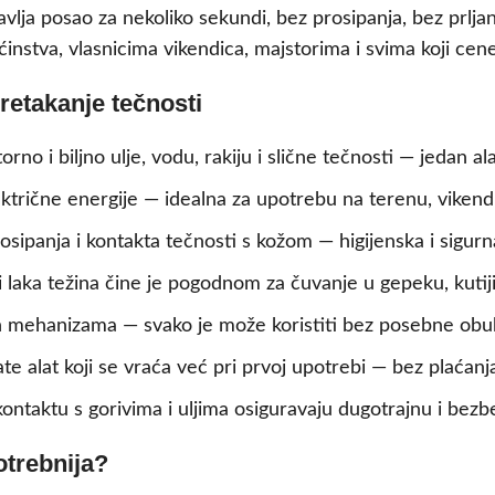
lja posao za nekoliko sekundi, bez prosipanja, bez prlja
nstva, vlasnicima vikendica, majstorima i svima koji cen
retakanje tečnosti
no i biljno ulje, vodu, rakiju i slične tečnosti — jedan al
rične energije — idealna za upotrebu na terenu, vikendici, 
rosipanja i kontakta tečnosti s kožom — higijenska i sigur
 laka težina čine je pogodnom za čuvanje u gepeku, kutiji s
ehanizama — svako je može koristiti bez posebne obuke
 alat koji se vraća već pri prvoj upotrebi — bez plaćanja
kontaktu s gorivima i uljima osiguravaju dugotrajnu i bez
otrebnija?