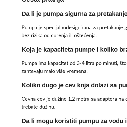
Da li je pumpa sigurna za pretakanje
Pumpa je specijalnodesignirana za pretakanje g
bez rizika od curenja ili oštećenja.
Koja je kapaciteta pumpe i koliko b
Pumpa ima kapacitet od 3-4 litra po minuti, što
zahtevaju malo više vremena.
Koliko dugo je cev koja dolazi sa 
Cevna cev je dužine 1,2 metra sa adaptera na o
trebate dužinu.
Da li mogu koristiti pumpu za vodu i