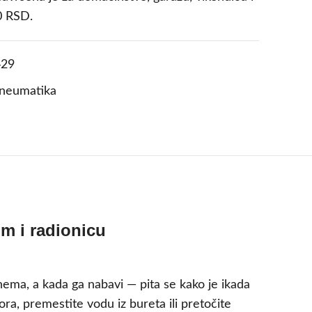
0 RSD.
29
pneumatika
m i radionicu
nema, a kada ga nabavi — pita se kako je ikada
ora, premestite vodu iz bureta ili pretočite