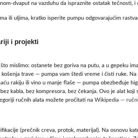
dnom-dvaput na vazduhu da ispraznite ostatak tečnosti, 
a ili uljima, kratko isperite pumpu odgovarajućim rastva
ji i projekti
o što mislimo: ostanete bez goriva na putu, a u gepeku i
košenja trave — pumpa vam štedi vreme i čisti ruke. Na v
 rakiju ili vino u manje flaše — pumpa obezbeđuje higije
bez kabla, bez kompresora, bez čekanja. Ovo je alat koji s
goriji ručnih alata možete pročitati na
Wikipedia — ručni
fikacije (prečnik creva, protok, materijal). Na osnovu ka