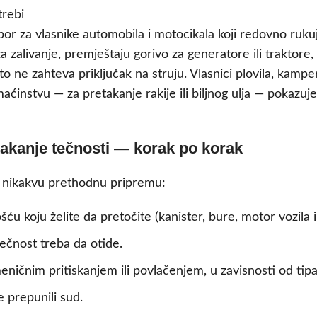
or za vlasnike automobila i motocikala koji redovno rukuj
 zalivanje, premještaju gorivo za generatore ili traktore, i
o ne zahteva priključak na struju. Vlasnici plovila, kamper-
ćinstvu — za pretakanje rakije ili biljnog ulja — pokazuj
takanje tečnosti — korak po korak
a nikakvu prethodnu pripremu:
 koju želite da pretočite (kanister, bure, motor vozila i s
ečnost treba da otide.
ičnim pritiskanjem ili povlačenjem, u zavisnosti od tip
 prepunili sud.