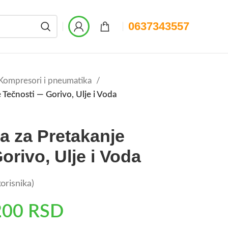
0637343557
Kompresori i pneumatika
Tečnosti — Gorivo, Ulje i Voda
 za Pretakanje
orivo, Ulje i Voda
orisnika)
200
RSD