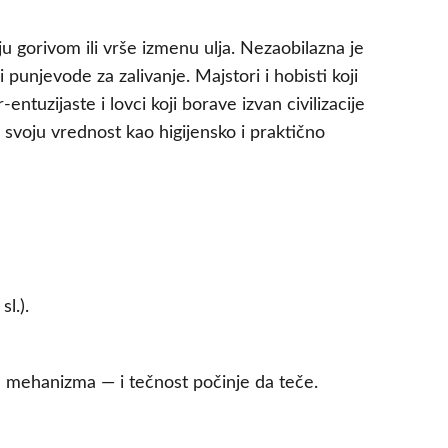
u gorivom ili vrše izmenu ulja. Nezaobilazna je
 punjevode za zalivanje. Majstori i hobisti koji
entuzijaste i lovci koji borave izvan civilizacije
e svoju vrednost kao higijensko i praktično
l.).
a mehanizma — i tečnost počinje da teče.