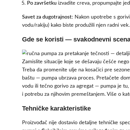
Po završetku
izvadite creva, propumpajte je
Savet za dugotrajnost:
Nakon upotrebe s gorivim
vodu/rakiju) kako biste produžili njen radni vek.
Gde se koristi — svakodnevni scenari
Zamislite situacije koje se dešavaju češće neg
Treba da promenite ulje na kosačici pre sezone 
baštu — pumpa ubrzava proces. Pretačete domaću
vodu ili tečno gorivo za agregat — pumpa je tu, 
i potrebu za njihovim premeštanjem. Više o kate
Tehničke karakteristike
Proizvođač nije dostavio detaljne tehničke speci