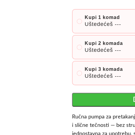
Kupi 1 komad
Uštedećeš
---
Kupi 2 komada
Uštedećeš
---
Kupi 3 komada
Uštedećeš
---
Ručna pumpa za pretakanje 
i slične tečnosti — bez st
jednostavna za upotrebu, s