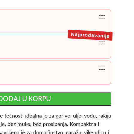
---
---
Najprodavanije
---
---
---
---
DODAJ U KORPU
tečnosti idealna je za gorivo, ulje, vodu, rakiju
ruje, bez muke, bez prosipanja. Kompaktna i
avršena je za domaćinstvo, garažu, vikendicu i