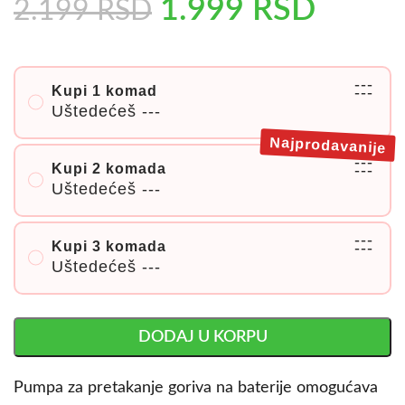
1.999
RSD
2.199
RSD
---
Kupi 1 komad
---
Uštedećeš
---
Najprodavanije
---
Kupi 2 komada
---
Uštedećeš
---
---
Kupi 3 komada
---
Uštedećeš
---
DODAJ U KORPU
Pumpa za pretakanje goriva na baterije omogućava