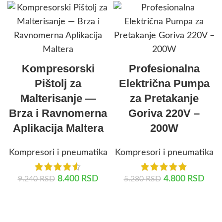
Kompresorski
Profesionalna
Pištolj za
Električna Pumpa
Malterisanje —
za Pretakanje
Brza i Ravnomerna
Goriva 220V –
Aplikacija Maltera
200W
Kompresori i pneumatika
Kompresori i pneumatika
8.400
RSD
4.800
RSD
9.240
RSD
5.280
RSD
DODAJ U KORPU
DODAJ U KORPU