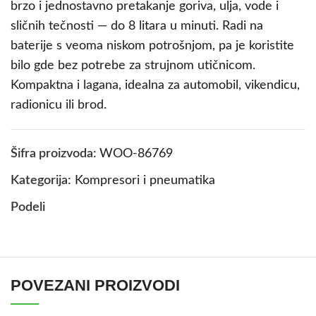
brzo i jednostavno pretakanje goriva, ulja, vode i
sličnih tečnosti — do 8 litara u minuti. Radi na
baterije s veoma niskom potrošnjom, pa je koristite
bilo gde bez potrebe za strujnom utičnicom.
Kompaktna i lagana, idealna za automobil, vikendicu,
radionicu ili brod.
Šifra proizvoda:
WOO-86769
Kategorija:
Kompresori i pneumatika
Podeli
POVEZANI PROIZVODI