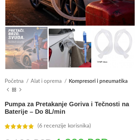
Početna
Alat i oprema
Kompresori i pneumatika
Pumpa za Pretakanje Goriva i Tečnosti na
Baterije – Do 8L/min
(
6
recenzije korisnika)