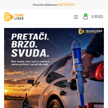
Poručite telefonom
0637343557
0
0
RSD