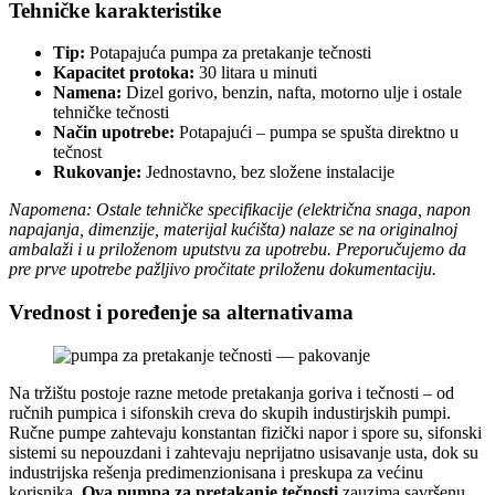
Tehničke karakteristike
Tip:
Potapajuća pumpa za pretakanje tečnosti
Kapacitet protoka:
30 litara u minuti
Namena:
Dizel gorivo, benzin, nafta, motorno ulje i ostale
tehničke tečnosti
Način upotrebe:
Potapajući – pumpa se spušta direktno u
tečnost
Rukovanje:
Jednostavno, bez složene instalacije
Napomena: Ostale tehničke specifikacije (električna snaga, napon
napajanja, dimenzije, materijal kućišta) nalaze se na originalnoj
ambalaži i u priloženom uputstvu za upotrebu. Preporučujemo da
pre prve upotrebe pažljivo pročitate priloženu dokumentaciju.
Vrednost i poređenje sa alternativama
Na tržištu postoje razne metode pretakanja goriva i tečnosti – od
ručnih pumpica i sifonskih creva do skupih industirjskih pumpi.
Ručne pumpe zahtevaju konstantan fizički napor i spore su, sifonski
sistemi su nepouzdani i zahtevaju neprijatno usisavanje usta, dok su
industrijska rešenja predimenzionisana i preskupa za većinu
korisnika.
Ova pumpa za pretakanje tečnosti
zauzima savršenu