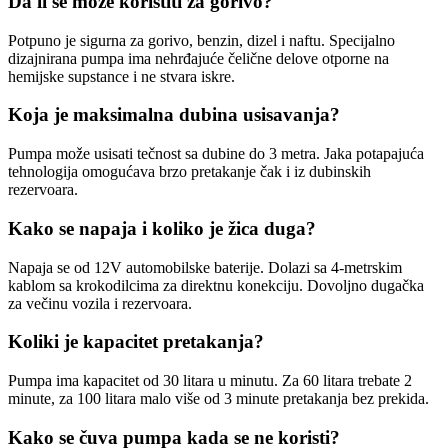
Da li se može koristiti za gorivo?
Potpuno je sigurna za gorivo, benzin, dizel i naftu. Specijalno
dizajnirana pumpa ima nehrđajuće čelične delove otporne na
hemijske supstance i ne stvara iskre.
Koja je maksimalna dubina usisavanja?
Pumpa može usisati tečnost sa dubine do 3 metra. Jaka potapajuća
tehnologija omogućava brzo pretakanje čak i iz dubinskih
rezervoara.
Kako se napaja i koliko je žica duga?
Napaja se od 12V automobilske baterije. Dolazi sa 4-metrskim
kablom sa krokodilcima za direktnu konekciju. Dovoljno dugačka
za večinu vozila i rezervoara.
Koliki je kapacitet pretakanja?
Pumpa ima kapacitet od 30 litara u minutu. Za 60 litara trebate 2
minute, za 100 litara malo više od 3 minute pretakanja bez prekida.
Kako se čuva pumpa kada se ne koristi?