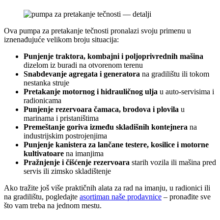
Ova pumpa za pretakanje tečnosti pronalazi svoju primenu u
iznenađujuće velikom broju situacija:
Punjenje traktora, kombajni i poljoprivrednih mašina
dizelom iz buradi na otvorenom terenu
Snabdevanje agregata i generatora
na gradilištu ili tokom
nestanka struje
Pretakanje motornog i hidrauličnog ulja
u auto-servisima i
radionicama
Punjenje rezervoara čamaca, brodova i plovila
u
marinama i pristaništima
Premeštanje goriva između skladišnih kontejnera
na
industrijskim postrojenjima
Punjenje kanistera za lančane testere, kosilice i motorne
kultivatoare
na imanjima
Pražnjenje i čišćenje rezervoara
starih vozila ili mašina pred
servis ili zimsko skladištenje
Ako tražite još više praktičnih alata za rad na imanju, u radionici ili
na gradilištu, pogledajte
asortiman naše prodavnice
– pronađite sve
što vam treba na jednom mestu.