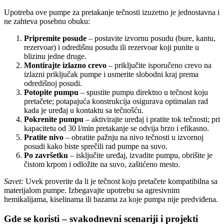
Upotreba ove pumpe za pretakanje tečnosti izuzetno je jednostavna i
ne zahteva posebnu obuku:
Pripremite posude
– postavite izvornu posudu (bure, kantu,
rezervoar) i odredišnu posudu ili rezervoar koji punite u
blizinu jedne druge.
Montirajte izlazno crevo
– priključite isporučeno crevo na
izlazni priključak pumpe i usmerite slobodni kraj prema
odredišnoj posudi.
Potopite pumpu
– spustite pumpu direktno u tečnost koju
pretačete; potapajuća konstrukcija osigurava optimalan rad
kada je uređaj u kontaktu sa tečnošću.
Pokrenite pumpu
– aktivirajte uređaj i pratite tok tečnosti; pri
kapacitetu od 30 l/min pretakanje se odvija brzo i efikasno.
Pratite nivo
– obratite pažnju na nivo tečnosti u izvornoj
posudi kako biste sprečili rad pumpe na suvo.
Po završetku
– isključite uređaj, izvadite pumpu, obrišite je
čistom krpom i odložite na suvo, zaštićeno mesto.
Savet:
Uvek proverite da li je tečnost koju pretačete kompatibilna sa
materijalom pumpe. Izbegavajte upotrebu sa agresivnim
hemikalijama, kiselinama ili bazama za koje pumpa nije predviđena.
Gde se koristi – svakodnevni scenariji i projekti