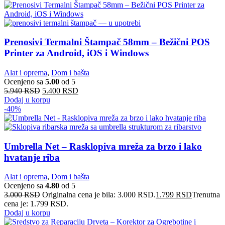
Prenosivi Termalni Štampač 58mm – Bežični POS
Printer za Android, iOS i Windows
Alat i oprema
,
Dom i bašta
Ocenjeno sa
5.00
od 5
5.940
RSD
5.400
RSD
Dodaj u korpu
-40%
Umbrella Net – Rasklopiva mreža za brzo i lako
hvatanje riba
Alat i oprema
,
Dom i bašta
Ocenjeno sa
4.80
od 5
3.000
RSD
Originalna cena je bila: 3.000 RSD.
1.799
RSD
Trenutna
cena je: 1.799 RSD.
Dodaj u korpu