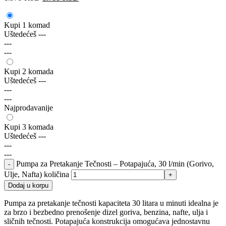
Kupi 1 komad
Uštedećeš
---
---
---
Kupi 2 komada
Uštedećeš
---
---
---
Najprodavanije
Kupi 3 komada
Uštedećeš
---
---
---
Pumpa za Pretakanje Tečnosti – Potapajuća, 30 l/min (Gorivo,
Ulje, Nafta) količina
Dodaj u korpu
Pumpa za pretakanje tečnosti kapaciteta 30 litara u minuti idealna je
za brzo i bezbedno prenošenje dizel goriva, benzina, nafte, ulja i
sličnih tečnosti. Potapajuća konstrukcija omogućava jednostavnu