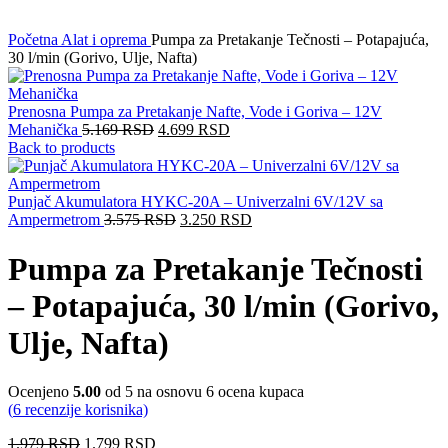
Početna
Alat i oprema
Pumpa za Pretakanje Tečnosti – Potapajuća,
30 l/min (Gorivo, Ulje, Nafta)
Prenosna Pumpa za Pretakanje Nafte, Vode i Goriva – 12V
Mehanička
5.169
RSD
4.699
RSD
Back to products
Punjač Akumulatora HYKC-20A – Univerzalni 6V/12V sa
Ampermetrom
3.575
RSD
3.250
RSD
Pumpa za Pretakanje Tečnosti
– Potapajuća, 30 l/min (Gorivo,
Ulje, Nafta)
Ocenjeno
5.00
od 5 na osnovu
6
ocena kupaca
(
6
recenzije korisnika)
1.979
RSD
1.799
RSD