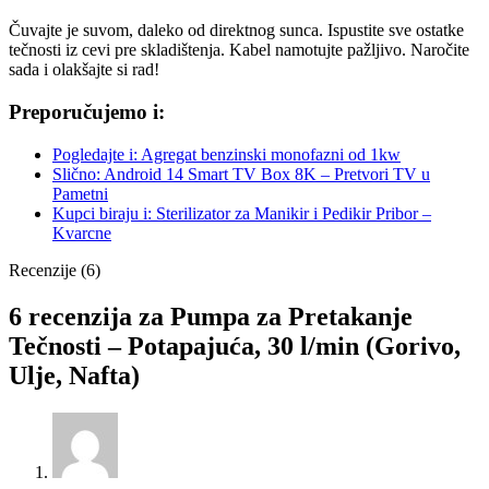
Čuvajte je suvom, daleko od direktnog sunca. Ispustite sve ostatke
tečnosti iz cevi pre skladištenja. Kabel namotujte pažljivo. Naročite
sada i olakšajte si rad!
Preporučujemo i:
Pogledajte i: Agregat benzinski monofazni od 1kw
Slično: Android 14 Smart TV Box 8K – Pretvori TV u
Pametni
Kupci biraju i: Sterilizator za Manikir i Pedikir Pribor –
Kvarcne
Recenzije (6)
6 recenzija za
Pumpa za Pretakanje
Tečnosti – Potapajuća, 30 l/min (Gorivo,
Ulje, Nafta)