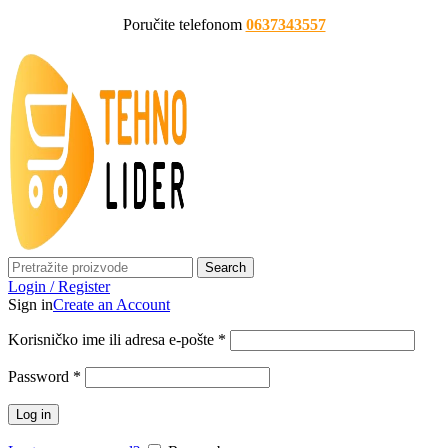
Poručite telefonom
0637343557
Search
Login / Register
Sign in
Create an Account
Korisničko ime ili adresa e-pošte
*
Password
*
Log in