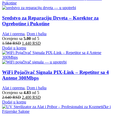
Sredstvo za Reparaciju Drveta – Korektor za
Ogrebotine i Pukotine
Alat i oprema
,
Dom i bašta
Ocenjeno sa
5.00
od 5
1.584
RSD
1.440
RSD
Dodaj u korpu
WiFi Pojačivač Signala PIX-Link – Repetitor sa 4
Antene 300Mbps
Alat i oprema
,
Dom i bašta
Ocenjeno sa
4.83
od 5
2.640
RSD
2.400
RSD
Dodaj u korpu