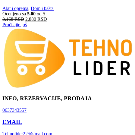
Alat i oprema
,
Dom i bašta
Ocenjeno sa
5.00
od 5
3.168
RSD
2.880
RSD
Pročitajte još
INFO, REZERVACIJE, PRODAJA
0637343557
EMAIL
Tehnolider22@gmail.com