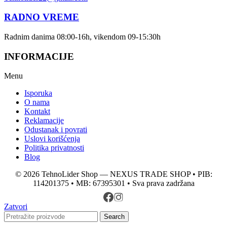
RADNO VREME
Radnim danima 08:00-16h, vikendom 09-15:30h
INFORMACIJE
Menu
Isporuka
O nama
Kontakt
Reklamacije
Odustanak i povrati
Uslovi korišćenja
Politika privatnosti
Blog
© 2026 TehnoLider Shop — NEXUS TRADE SHOP • PIB:
114201375 • MB: 67395301 • Sva prava zadržana
Zatvori
Search