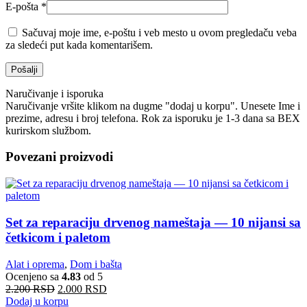
E-pošta
*
Sačuvaj moje ime, e-poštu i veb mesto u ovom pregledaču veba
za sledeći put kada komentarišem.
Naručivanje i isporuka
Naručivanje vršite klikom na dugme "dodaj u korpu". Unesete Ime i
prezime, adresu i broj telefona. Rok za isporuku je 1-3 dana sa BEX
kurirskom službom.
Povezani proizvodi
Set za reparaciju drvenog nameštaja — 10 nijansi sa
četkicom i paletom
Alat i oprema
,
Dom i bašta
Ocenjeno sa
4.83
od 5
2.200
RSD
2.000
RSD
Dodaj u korpu