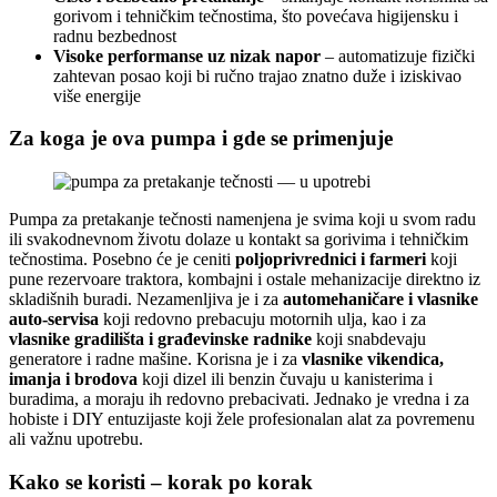
gorivom i tehničkim tečnostima, što povećava higijensku i
radnu bezbednost
Visoke performanse uz nizak napor
– automatizuje fizički
zahtevan posao koji bi ručno trajao znatno duže i iziskivao
više energije
Za koga je ova pumpa i gde se primenjuje
Pumpa za pretakanje tečnosti namenjena je svima koji u svom radu
ili svakodnevnom životu dolaze u kontakt sa gorivima i tehničkim
tečnostima. Posebno će je ceniti
poljoprivrednici i farmeri
koji
pune rezervoare traktora, kombajni i ostale mehanizacije direktno iz
skladišnih buradi. Nezamenljiva je i za
automehaničare i vlasnike
auto-servisa
koji redovno prebacuju motornih ulja, kao i za
vlasnike gradilišta i građevinske radnike
koji snabdevaju
generatore i radne mašine. Korisna je i za
vlasnike vikendica,
imanja i brodova
koji dizel ili benzin čuvaju u kanisterima i
buradima, a moraju ih redovno prebacivati. Jednako je vredna i za
hobiste i DIY entuzijaste koji žele profesionalan alat za povremenu
ali važnu upotrebu.
Kako se koristi – korak po korak