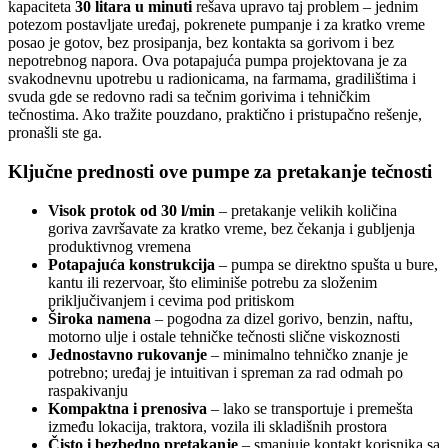
kapaciteta
30 litara u minuti
rešava upravo taj problem – jednim
potezom postavljate uređaj, pokrenete pumpanje i za kratko vreme
posao je gotov, bez prosipanja, bez kontakta sa gorivom i bez
nepotrebnog napora. Ova potapajuća pumpa projektovana je za
svakodnevnu upotrebu u radionicama, na farmama, gradilištima i
svuda gde se redovno radi sa tečnim gorivima i tehničkim
tečnostima. Ako tražite pouzdano, praktično i pristupačno rešenje,
pronašli ste ga.
Ključne prednosti ove pumpe za pretakanje tečnosti
Visok protok od 30 l/min
– pretakanje velikih količina
goriva završavate za kratko vreme, bez čekanja i gubljenja
produktivnog vremena
Potapajuća konstrukcija
– pumpa se direktno spušta u bure,
kantu ili rezervoar, što eliminiše potrebu za složenim
priključivanjem i cevima pod pritiskom
Široka namena
– pogodna za dizel gorivo, benzin, naftu,
motorno ulje i ostale tehničke tečnosti slične viskoznosti
Jednostavno rukovanje
– minimalno tehničko znanje je
potrebno; uređaj je intuitivan i spreman za rad odmah po
raspakivanju
Kompaktna i prenosiva
– lako se transportuje i premešta
između lokacija, traktora, vozila ili skladišnih prostora
Čisto i bezbedno pretakanje
– smanjuje kontakt korisnika sa