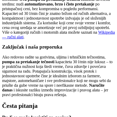
sredinu: nudi
automatizovano, brzo i čisto pretakanje
po
pristupačnoj ceni, bez kompromisa u pogledu performansi.
Kapacitet od 30 l/min čini je znatno bržom od ručnih alternativa, a
kompaktnost i jednostavnost upotrebe izdvajaju je od složenijih
industrijskih sistema. Za korisnike koji cene svoje vreme i komfor,
cena ovog uređaja se amortizuje već pri prvoj ozbiljnijoj upotrebi.
Više o kategoriji ručnih i motornih alata možete saznati na
Wikipedia
— ručni alati
.
Zaključak i naša preporuka
Ako redovno radite sa gorivima, uljima i tehničkim tečnostima,
pumpa za pretakanje tečnosti
kapaciteta 30 l/min nije luksuz – to
je praktična nužnost koja štedi vreme, čuva zdravlje i povećava
sigurnost na radu. Potapajuća konstrukcija, visok protok i
jednostavnost upotrebe čine je idealnim izborom za farmere,
majstore, automehaničare i sve profesionalce koji ne mogu sebi da
priušte da gube vreme na spore i neefikasne metode.
Naručite
danas
i iskusite razliku između improvizacije i pravog alata – jer
pravi profesionalci biraju prava rešenja.
Česta pitanja