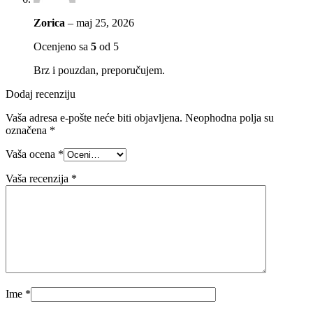
Zorica
–
maj 25, 2026
Ocenjeno sa
5
od 5
Brz i pouzdan, preporučujem.
Dodaj recenziju
Vaša adresa e-pošte neće biti objavljena.
Neophodna polja su
označena
*
Vaša ocena
*
Vaša recenzija
*
Ime
*