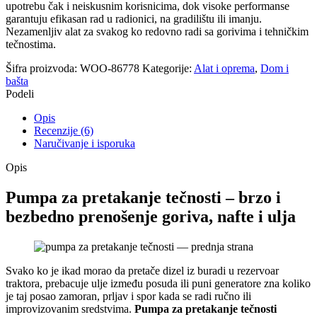
upotrebu čak i neiskusnim korisnicima, dok visoke performanse
garantuju efikasan rad u radionici, na gradilištu ili imanju.
Nezamenljiv alat za svakog ko redovno radi sa gorivima i tehničkim
tečnostima.
Šifra proizvoda:
WOO-86778
Kategorije:
Alat i oprema
,
Dom i
bašta
Podeli
Opis
Recenzije (6)
Naručivanje i isporuka
Opis
Pumpa za pretakanje tečnosti – brzo i
bezbedno prenošenje goriva, nafte i ulja
Svako ko je ikad morao da pretače dizel iz buradi u rezervoar
traktora, prebacuje ulje između posuda ili puni generatore zna koliko
je taj posao zamoran, prljav i spor kada se radi ručno ili
improvizovanim sredstvima.
Pumpa za pretakanje tečnosti