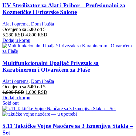
UV Sterilizator za Alat i Pribor – Profesionalni za
Kozmetičke i Frizerske Salone
Alat i oprema
,
Dom i bašta
Ocenjeno sa
5.00
od 5
5.280
RSD
4.800
RSD
Dodaj u korpu
Multifunkcionalni Upaljač Privezak sa
Karabinerom i Otvaračem za Flaše
Alat i oprema
,
Dom i bašta
Ocenjeno sa
5.00
od 5
1.980
RSD
1.800
RSD
Dodaj u korpu
Sold out
5.11 Taktičke Vojne Naočare sa 3 Izmenjiva Stakla –
Set