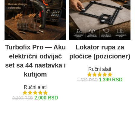
Turbofix Pro — Aku
Lokator rupa za
električni odvijač
pločice (pozicioner)
set sa 44 nastavka i
Ručni alati
kutijom
1.399
RSD
1.539
RSD
Ručni alati
DODAJ U KORPU
2.000
RSD
2.200
RSD
DODAJ U KORPU