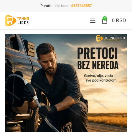
Poručite telefonom
0637343557
0
0
RSD