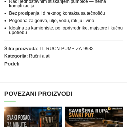
Radi jednostavnim stiskanjem pumpice — nema
komplikacija
Bez prosipanja i direktnog kontakta sa tečnošću
Pogodna za gorivo, ulje, vodu, rakiju i vino
Idealna za kamioniste, poljoprivrednike, majstore i kućnu
upotrebu
Šifra proizvoda:
TL-RUCN-PUMP-ZA-9983
Kategorija:
Ručni alati
Podeli
POVEZANI PROIZVODI