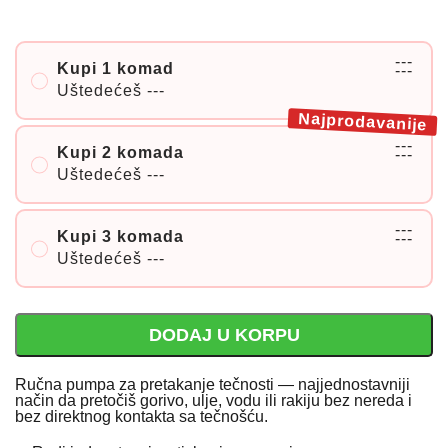
---
Kupi 1 komad
---
Uštedećeš
---
Najprodavanije
---
Kupi 2 komada
---
Uštedećeš
---
---
Kupi 3 komada
---
Uštedećeš
---
DODAJ U KORPU
Ručna pumpa za pretakanje tečnosti — najjednostavniji
način da pretočiš gorivo, ulje, vodu ili rakiju bez nereda i
bez direktnog kontakta sa tečnošću.