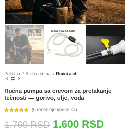
Početna
Alat i oprema
Ručni alati
Ručna pumpa sa crevom za pretakanje
tečnosti — gorivo, ulje, voda
(
6
recenzije korisnika)
1.600
RSD
1.760
RSD