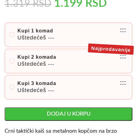
1.199
RSD
1.319
RSD
---
Kupi 1 komad
---
Uštedećeš
---
Najprodavanije
---
Kupi 2 komada
---
Uštedećeš
---
---
Kupi 3 komada
---
Uštedećeš
---
DODAJ U KORPU
Crni taktički kaiš sa metalnom kopčom na brzo