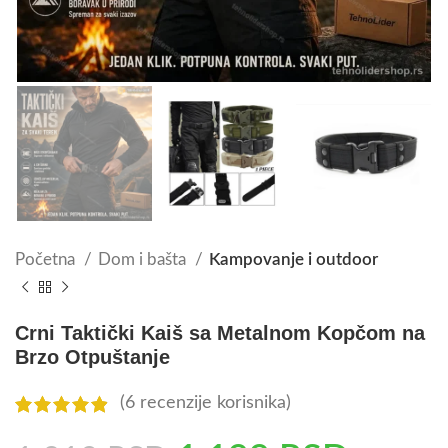
Početna
Dom i bašta
Kampovanje i outdoor
Crni Taktički Kaiš sa Metalnom Kopčom na
Brzo Otpuštanje
(
6
recenzije korisnika)