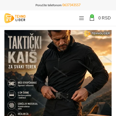
Poručite telefonom
0637343557
0
0
RSD