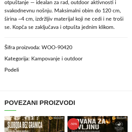
otpuštanje — idealan za rad, outdoor aktivnosti i
svakodnevnu nošnju. Maksimalni obim do 120 cm,
širina ~4 cm, izdržljiv materijal koji ne cedi i ne troši
se. Kopča se zaključava i otpušta jednim klikom.
Šifra proizvoda:
WOO-90420
Kategorija:
Kampovanje i outdoor
Podeli
POVEZANI PROIZVODI
-50%