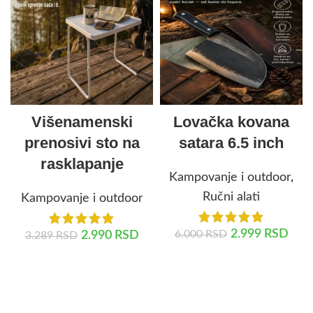
Višenamenski
Lovačka kovana
prenosivi sto na
satara 6.5 inch
rasklapanje
Kampovanje i outdoor
,
Ručni alati
Kampovanje i outdoor
2.999
RSD
6.000
RSD
2.990
RSD
3.289
RSD
DODAJ U KORPU
DODAJ U KORPU