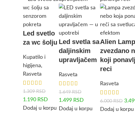
Led svetlo
Led svetla sa
Alien Lam
za wc šolju
daljinskim
zvezdano 
Kupatilo i
upravljačem
koji ponavl
higijena
,
reci
Rasveta
Rasveta
Rasveta
1.309
RSD
1.649
RSD
1.190
RSD
1.499
RSD
3.4
6.000
RSD
Dodaj u korpu
Dodaj u korpu
Dodaj u korpu