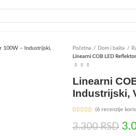
Početna
Dom i bašta
R
Linearni COB LED Reflektor
Linearni CO
Industrijski
(
6
recenzije koris
3.
3.300
RSD