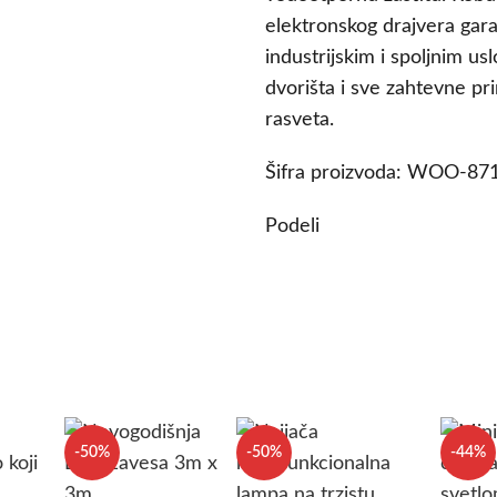
elektronskog drajvera gar
industrijskim i spoljnim usl
dvorišta i sve zahtevne pr
rasveta.
Šifra proizvoda:
WOO-87
Podeli
-50%
-50%
-44%