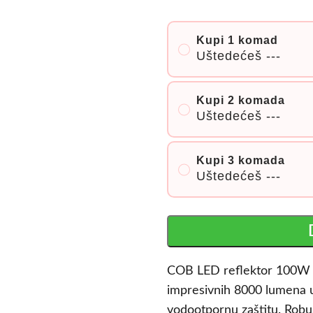
Kupi 1 komad
Uštedećeš
---
Kupi 2 komada
Uštedećeš
---
Kupi 3 komada
Uštedećeš
---
COB LED reflektor 100W 
impresivnih 8000 lumena uz
vodootpornu zaštitu. Robu