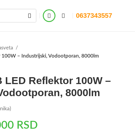
0637343557
asveta
 100W – Industrijski, Vodootporan, 8000lm
B LED Reflektor 100W –
, Vodootporan, 8000lm
nika)
000
RSD