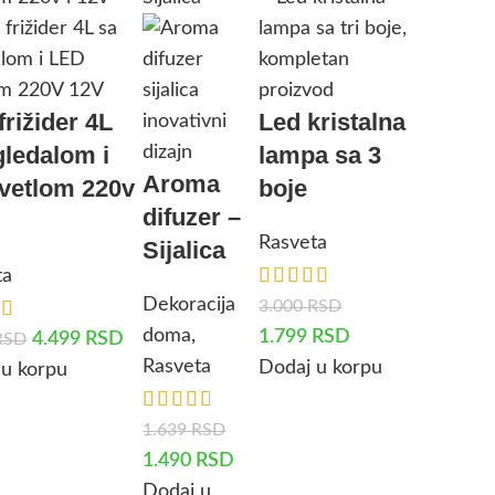
frižider 4L
Led kristalna
gledalom i
lampa sa 3
Aroma
svetlom 220v
boje
difuzer –
Rasveta
Sijalica
ta
Dekoracija
3.000
RSD
doma
,
1.799
RSD
4.499
RSD
RSD
Rasveta
Dodaj u korpu
 u korpu
1.639
RSD
1.490
RSD
Dodaj u