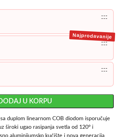
---
---
Najprodavanije
---
---
---
---
DODAJ U KORPU
sa duplom linearnom COB diodom isporučuje
 široki ugao rasipanja svetla od 120° i
sno aluminijumsko kućište i nova generacija