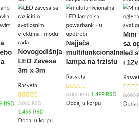
Mini 
pa
Najjača
sa o
Novogodišnja
nebo
multifunkcionalna
led 
LED Zavesa
ja
lampa na trzistu
i 12v
3m x 3m
Rasveta
Rasve
Rasveta
1.499
RSD
3.000
RSD
8.000
Dodaj u korpu
3.000
RSD
99
RSD
Dodaj
1.499
RSD
Dodaj u korpu