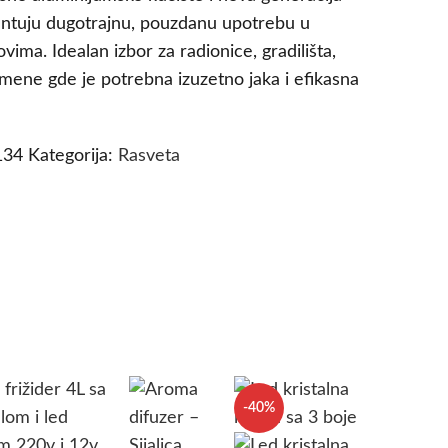
antuju dugotrajnu, pouzdanu upotrebu u
ovima. Idealan izbor za radionice, gradilišta,
imene gde je potrebna izuzetno jaka i efikasna
134
Kategorija:
Rasveta
-40%