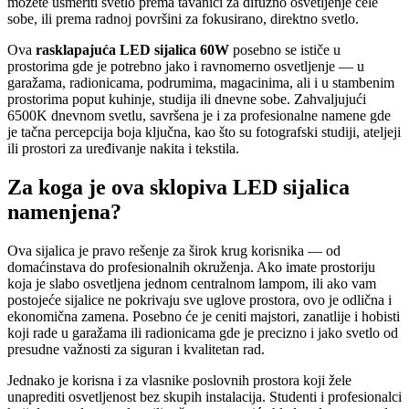
možete usmeriti svetlo prema tavanici za difuzno osvetljenje cele
sobe, ili prema radnoj površini za fokusirano, direktno svetlo.
Ova
rasklapajuća LED sijalica 60W
posebno se ističe u
prostorima gde je potrebno jako i ravnomerno osvetljenje — u
garažama, radionicama, podrumima, magacinima, ali i u stambenim
prostorima poput kuhinje, studija ili dnevne sobe. Zahvaljujući
6500K dnevnom svetlu, savršena je i za profesionalne namene gde
je tačna percepcija boja ključna, kao što su fotografski studiji, ateljeji
ili prostori za uređivanje nakita i tekstila.
Za koga je ova sklopiva LED sijalica
namenjena?
Ova sijalica je pravo rešenje za širok krug korisnika — od
domaćinstava do profesionalnih okruženja. Ako imate prostoriju
koja je slabo osvetljena jednom centralnom lampom, ili ako vam
postojeće sijalice ne pokrivaju sve uglove prostora, ovo je odlična i
ekonomična zamena. Posebno će je ceniti majstori, zanatlije i hobisti
koji rade u garažama ili radionicama gde je precizno i jako svetlo od
presudne važnosti za siguran i kvalitetan rad.
Jednako je korisna i za vlasnike poslovnih prostora koji žele
unaprediti osvetljenost bez skupih instalacija. Studenti i profesionalci