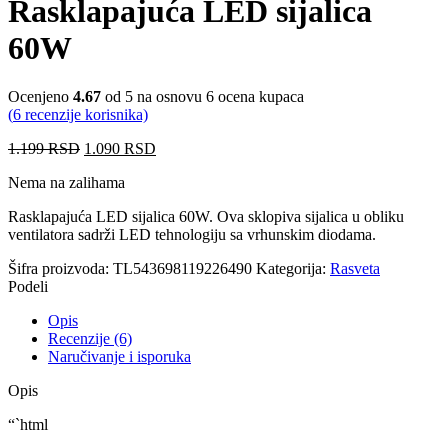
Rasklapajuća LED sijalica
60W
Ocenjeno
4.67
od 5 na osnovu
6
ocena kupaca
(
6
recenzije korisnika)
1.199
RSD
1.090
RSD
Nema na zalihama
Rasklapajuća LED sijalica 60W. Ova sklopiva sijalica u obliku
ventilatora sadrži LED tehnologiju sa vrhunskim diodama.
Šifra proizvoda:
TL543698119226490
Kategorija:
Rasveta
Podeli
Opis
Recenzije (6)
Naručivanje i isporuka
Opis
“`html