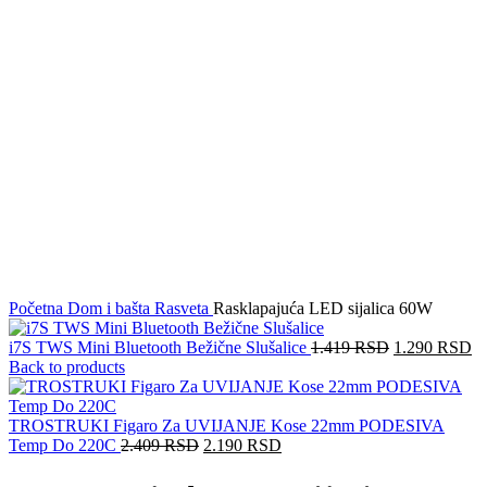
Click to enlarge
Početna
Dom i bašta
Rasveta
Rasklapajuća LED sijalica 60W
i7S TWS Mini Bluetooth Bežične Slušalice
1.419
RSD
1.290
RSD
Back to products
TROSTRUKI Figaro Za UVIJANJE Kose 22mm PODESIVA
Temp Do 220C
2.409
RSD
2.190
RSD