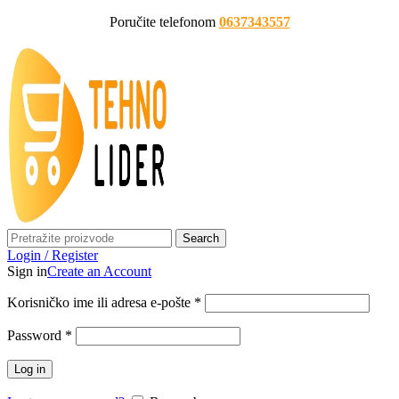
Poručite telefonom
0637343557
Search
Login / Register
Sign in
Create an Account
Korisničko ime ili adresa e-pošte
*
Password
*
Log in