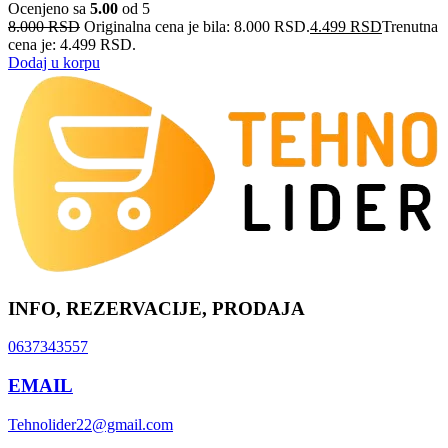
Ocenjeno sa
5.00
od 5
8.000
RSD
Originalna cena je bila: 8.000 RSD.
4.499
RSD
Trenutna
cena je: 4.499 RSD.
Dodaj u korpu
INFO, REZERVACIJE, PRODAJA
0637343557
EMAIL
Tehnolider22@gmail.com