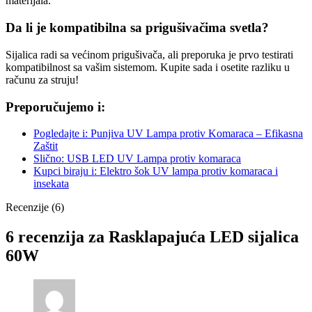
materijala.
Da li je kompatibilna sa prigušivačima svetla?
Sijalica radi sa većinom prigušivača, ali preporuka je prvo testirati
kompatibilnost sa vašim sistemom. Kupite sada i osetite razliku u
računu za struju!
Preporučujemo i:
Pogledajte i: Punjiva UV Lampa protiv Komaraca – Efikasna
Zaštit
Slično: USB LED UV Lampa protiv komaraca
Kupci biraju i: Elektro šok UV lampa protiv komaraca i
insekata
Recenzije (6)
6 recenzija za
Rasklapajuća LED sijalica
60W