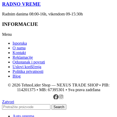
RADNO VREME
Radnim danima 08:00-16h, vikendom 09-15:30h
INFORMACIJE
Menu
Isporuka
O nama
Kontakt
Reklamacije
Odustanak i povrati
Uslovi korišćenja
Politika privatnosti
Blog
© 2026 TehnoLider Shop — NEXUS TRADE SHOP • PIB:
114201375 • MB: 67395301 • Sva prava zadržana
Zatvori
Search
Auto oprema