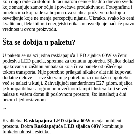
koji dugo rade za stolom ili računarom ceniće hladno dnevno svetlo
koje smanjuje zamor očiju i povećava produktivnost. Fotografima i
umetnicima koji rade sa bojama ova sijalica pruža verodostojno
osvetljenje koje ne menja percepciju nijansi. Ukratko, svako ko ceni
kvalitetno, fleksibilno i energetski efikasno osvetljenje naći će pravu
vrednost u ovom proizvodu.
Šta se dobija u paketu?
U paketu se nalazi jedna rasklapajuća LED sijalica 60W sa četiri
podesiva LED panela, spremna za trenutnu upotrebu. Sijalica dolazi
upakovana u zaštitnu ambalažu koja čuva panele od oštećenja
tokom transporta. Nije potrebno prilagati nikakav alat niti kupovati
dodatne delove — sve što vam je potrebno za montažu i upotrebu
već se nalazi u kutiji. Zahvaljujući standardnom E27 grlom, sijalica
je kompatibilna sa ogromnom većinom lampi i lustera koji se već
nalaze u vašem domu ili poslovnom prostoru, što instalaciju čini
brzom i jednostavnom.
“`
Kvalitetna
Rasklapajuća LED sijalica 60W
menja ambijent
prostora. Dobra
Rasklapajuća LED sijalica 60W
kombinuje
funkcionalnost i estetiku.