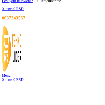
Lost your password?
Remember me
0
items
0
RSD
0637343557
Menu
0
items
0
RSD
Sold out