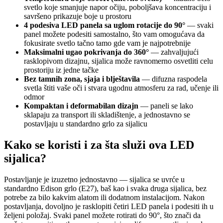
svetlo koje smanjuje napor očiju, poboljšava koncentraciju i
savršeno prikazuje boje u prostoru
4 podesiva LED panela sa uglom rotacije do 90°
— svaki
panel možete podesiti samostalno, što vam omogućava da
fokusirate svetlo tačno tamo gde vam je najpotrebnije
Maksimalni ugao pokrivanja do 360°
— zahvaljujući
rasklopivom dizajnu, sijalica može ravnomerno osvetliti celu
prostoriju iz jedne tačke
Bez tamnih zona, sjaja i blještavila
— difuzna raspodela
svetla štiti vaše oči i stvara ugodnu atmosferu za rad, učenje ili
odmor
Kompaktan i deformabilan dizajn
— paneli se lako
sklapaju za transport ili skladištenje, a jednostavno se
postavljaju u standardno grlo za sijalicu
Kako se koristi i za šta služi ova LED
sijalica?
Postavljanje je izuzetno jednostavno — sijalica se uvrće u
standardno Edison grlo (E27), baš kao i svaka druga sijalica, bez
potrebe za bilo kakvim alatom ili dodatnom instalacijom. Nakon
postavljanja, dovoljno je rasklopiti četiri LED panela i podesiti ih u
željeni položaj. Svaki panel možete rotirati do 90°, što znači da