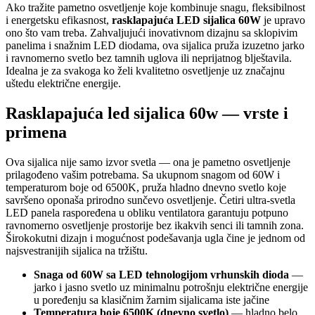
Ako tražite pametno osvetljenje koje kombinuje snagu, fleksibilnost
i energetsku efikasnost,
rasklapajuća LED sijalica 60W
je upravo
ono što vam treba. Zahvaljujući inovativnom dizajnu sa sklopivim
panelima i snažnim LED diodama, ova sijalica pruža izuzetno jarko
i ravnomerno svetlo bez tamnih uglova ili neprijatnog blještavila.
Idealna je za svakoga ko želi kvalitetno osvetljenje uz značajnu
uštedu električne energije.
Rasklapajuća led sijalica 60w — vrste i
primena
Ova sijalica nije samo izvor svetla — ona je pametno osvetljenje
prilagođeno vašim potrebama. Sa ukupnom snagom od 60W i
temperaturom boje od 6500K, pruža hladno dnevno svetlo koje
savršeno oponaša prirodno sunčevo osvetljenje. Četiri ultra-svetla
LED panela raspoređena u obliku ventilatora garantuju potpuno
ravnomerno osvetljenje prostorije bez ikakvih senci ili tamnih zona.
Širokokutni dizajn i mogućnost podešavanja ugla čine je jednom od
najsvestranijih sijalica na tržištu.
Snaga od 60W sa LED tehnologijom vrhunskih dioda
—
jarko i jasno svetlo uz minimalnu potrošnju električne energije
u poređenju sa klasičnim žarnim sijalicama iste jačine
Temperatura boje 6500K (dnevno svetlo)
— hladno belo