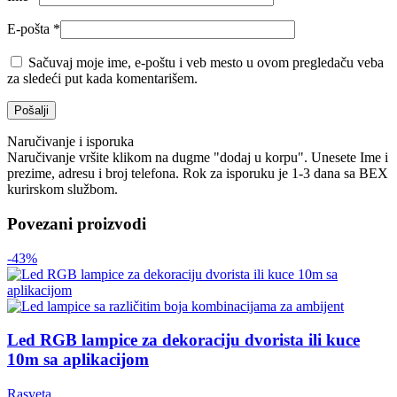
E-pošta
*
Sačuvaj moje ime, e-poštu i veb mesto u ovom pregledaču veba
za sledeći put kada komentarišem.
Naručivanje i isporuka
Naručivanje vršite klikom na dugme "dodaj u korpu". Unesete Ime i
prezime, adresu i broj telefona. Rok za isporuku je 1-3 dana sa BEX
kurirskom službom.
Povezani proizvodi
-43%
Led RGB lampice za dekoraciju dvorista ili kuce
10m sa aplikacijom
Rasveta