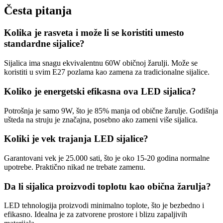
Česta pitanja
Kolika je rasveta i može li se koristiti umesto
standardne sijalice?
Sijalica ima snagu ekvivalentnu 60W običnoj žarulji. Može se
koristiti u svim E27 pozlama kao zamena za tradicionalne sijalice.
Koliko je energetski efikasna ova LED sijalica?
Potrošnja je samo 9W, što je 85% manja od obične žarulje. Godišnja
ušteda na struju je značajna, posebno ako zameni više sijalica.
Koliki je vek trajanja LED sijalice?
Garantovani vek je 25.000 sati, što je oko 15-20 godina normalne
upotrebe. Praktično nikad ne trebate zamenu.
Da li sijalica proizvodi toplotu kao obična žarulja?
LED tehnologija proizvodi minimalno toplote, što je bezbedno i
efikasno. Idealna je za zatvorene prostore i blizu zapaljivih