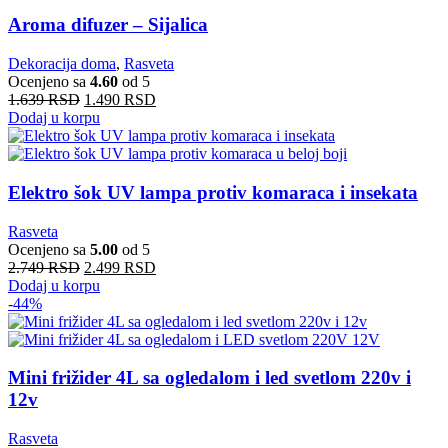
Aroma difuzer – Sijalica
Dekoracija doma
,
Rasveta
Ocenjeno sa
4.60
od 5
1.639
RSD
1.490
RSD
Dodaj u korpu
Elektro šok UV lampa protiv komaraca i insekata
Rasveta
Ocenjeno sa
5.00
od 5
2.749
RSD
2.499
RSD
Dodaj u korpu
-44%
Mini frižider 4L sa ogledalom i led svetlom 220v i
12v
Rasveta