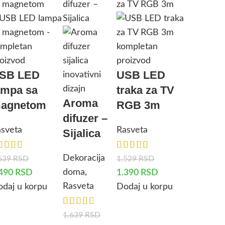
SB LED
USB LED
ampa sa
traka za TV
Aroma
agnetom
RGB 3m
difuzer –
sveta
Rasveta
Sijalica
Dekoracija
639
RSD
1.529
RSD
doma
,
.490
RSD
1.390
RSD
Rasveta
daj u korpu
Dodaj u korpu
1.639
RSD