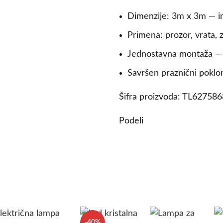
Dimenzije: 3m x 3m — i
Primena: prozor, vrata, z
Jednostavna montaža — 
Savršen praznični poklo
Šifra proizvoda:
TL62758
Podeli
-40%