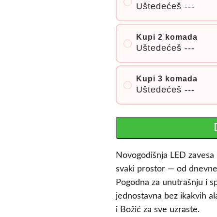
Uštedećeš
---
Kupi 2 komada
Uštedećeš
---
Kupi 3 komada
Uštedećeš
---
Novogodišnja LED zavesa 
svaki prostor — od dnevne 
Pogodna za unutrašnju i sp
jednostavna bez ikakvih al
i Božić za sve uzraste.