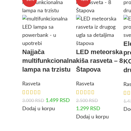
El
Najjača
LED meteorska
pr
multifunkcionalna
kiša rasveta – 8
K
lampa na trzistu
Štapova
dr
Rasveta
Rasveta
Ra
1.499
RSD
3.000
RSD
2.500
RSD
1.
Dodaj u korpu
1.299
RSD
Dod
Dodaj u korpu