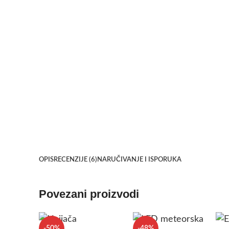
OPIS
RECENZIJE (6)
NARUČIVANJE I ISPORUKA
Povezani proizvodi
-50%
-48%