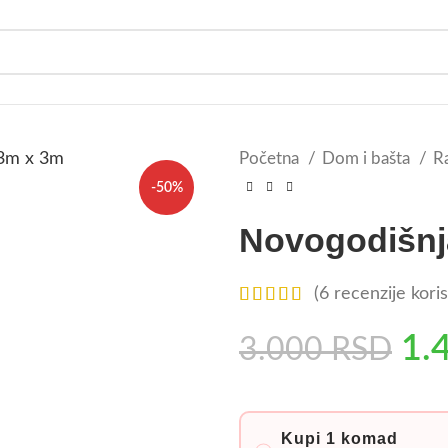
Početna
Dom i bašta
R
-50%
Novogodišnj
(
6
recenzije koris
1.
3.000
RSD
Kupi 1 komad