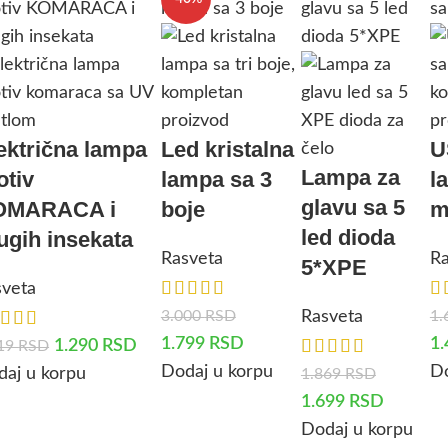
ektrična lampa
Led kristalna
U
Lampa za
otiv
lampa sa 3
l
glavu sa 5
OMARACA i
boje
m
led dioda
ugih insekata
Rasveta
Ra
5*XPE
sveta
3.000
RSD
1.
Rasveta
1.799
RSD
1
1.290
RSD
419
RSD
Dodaj u korpu
Do
aj u korpu
1.869
RSD
1.699
RSD
Dodaj u korpu