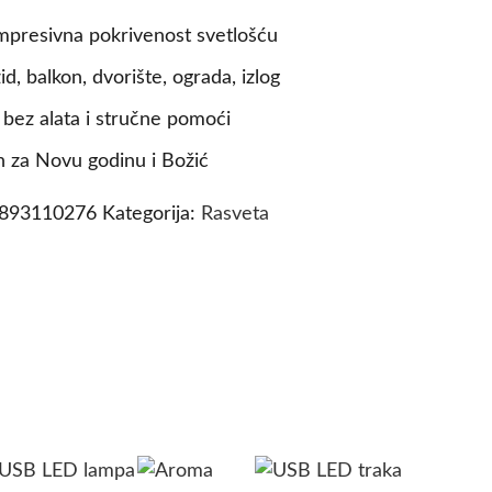
mpresivna pokrivenost svetlošću
id, balkon, dvorište, ograda, izlog
bez alata i stručne pomoći
n za Novu godinu i Božić
6893110276
Kategorija:
Rasveta