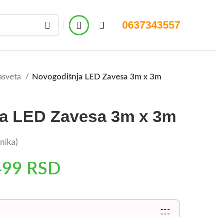
0637343557
asveta
Novogodišnja LED Zavesa 3m x 3m
a LED Zavesa 3m x 3m
nika)
499
RSD
---
---