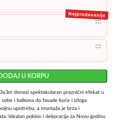
Najprodavanije
---
---
---
---
DODAJ U KORPU
3x3m donosi spektakularan praznični efekat u
sobe i balkona do fasade kuće i izloga.
oljnu upotrebu, a montaža je brza i
ata. Idealan poklon i dekoracija za Novu godinu