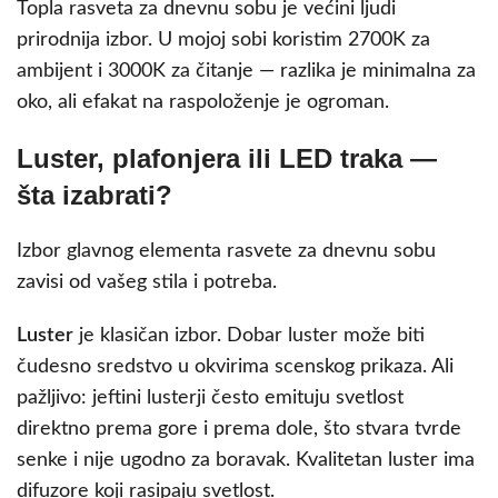
Topla rasveta za dnevnu sobu je većini ljudi
prirodnija izbor. U mojoj sobi koristim 2700K za
ambijent i 3000K za čitanje — razlika je minimalna za
oko, ali efakat na raspoloženje je ogroman.
Luster, plafonjera ili LED traka —
šta izabrati?
Izbor glavnog elementa rasvete za dnevnu sobu
zavisi od vašeg stila i potreba.
Luster
je klasičan izbor. Dobar luster može biti
čudesno sredstvo u okvirima scenskog prikaza. Ali
pažljivo: jeftini lusterji često emituju svetlost
direktno prema gore i prema dole, što stvara tvrde
senke i nije ugodno za boravak. Kvalitetan luster ima
difuzore koji rasipaju svetlost.