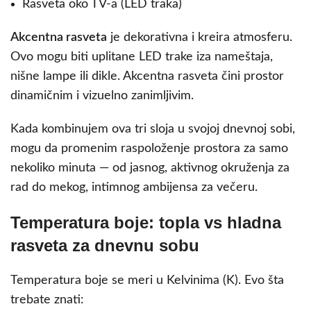
Rasveta oko TV-a (LED traka)
Akcentna rasveta
je dekorativna i kreira atmosferu.
Ovo mogu biti uplitane LED trake iza nameštaja,
nišne lampe ili dikle. Akcentna rasveta čini prostor
dinamičnim i vizuelno zanimljivim.
Kada kombinujem ova tri sloja u svojoj dnevnoj sobi,
mogu da promenim raspoloženje prostora za samo
nekoliko minuta — od jasnog, aktivnog okruženja za
rad do mekog, intimnog ambijensa za večeru.
Temperatura boje: topla vs hladna
rasveta za dnevnu sobu
Temperatura boje se meri u Kelvinima (K). Evo šta
trebate znati: