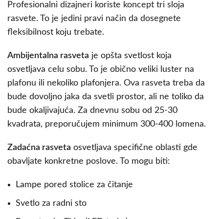
Profesionalni dizajneri koriste koncept tri sloja
rasvete. To je jedini pravi način da dosegnete
fleksibilnost koju trebate.
Ambijentalna rasveta
je opšta svetlost koja
osvetljava celu sobu. To je obično veliki luster na
plafonu ili nekoliko plafonjera. Ova rasveta treba da
bude dovoljno jaka da svetli prostor, ali ne toliko da
bude okaljivajuća. Za dnevnu sobu od 25-30
kvadrata, preporučujem minimum 300-400 lomena.
Zadaćna rasveta
osvetljava specifične oblasti gde
obavljate konkretne poslove. To mogu biti:
Lampe pored stolice za čitanje
Svetlo za radni sto