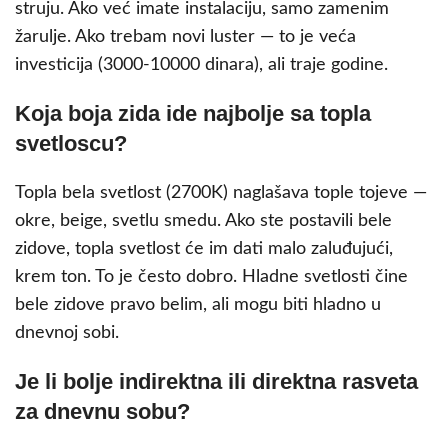
struju. Ako već imate instalaciju, samo zamenim
žarulje. Ako trebam novi luster — to je veća
investicija (3000-10000 dinara), ali traje godine.
Koja boja zida ide najbolje sa topla
svetloscu?
Topla bela svetlost (2700K) naglašava tople tojeve —
okre, beige, svetlu smedu. Ako ste postavili bele
zidove, topla svetlost će im dati malo zaluđujući,
krem ton. To je često dobro. Hladne svetlosti čine
bele zidove pravo belim, ali mogu biti hladno u
dnevnoj sobi.
Je li bolje indirektna ili direktna rasveta
za dnevnu sobu?