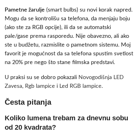
Pametne žarulje
(smart bulbs) su novi korak napred.
Mogu da se kontrolišu sa telefona, da menjaju boju
(ako ste za RGB opcije), ili da se automatski
pale/gase prema rasporedu. Nije obavezno, ali ako
ste u budžetu, razmislite o pametnom sistemu. Moj
favorit je mogućnost da sa telefona spustim svetlost
na 20% pre nego što stane filmska predstavi.
U praksi su se dobro pokazali
Novogodišnja LED
Zavesa
,
Rgb lampice
i
Led RGB lampice
.
Česta pitanja
Koliko lumena trebam za dnevnu sobu
od 20 kvadrata?