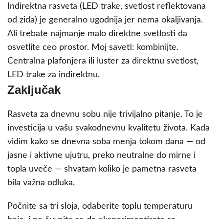
Indirektna rasveta (LED trake, svetlost reflektovana
od zida) je generalno ugodnija jer nema okaljivanja.
Ali trebate najmanje malo direktne svetlosti da
osvetlite ceo prostor. Moj saveti: kombinijte.
Centralna plafonjera ili luster za direktnu svetlost,
LED trake za indirektnu.
Zaključak
Rasveta za dnevnu sobu nije trivijalno pitanje. To je
investicija u vašu svakodnevnu kvalitetu života. Kada
vidim kako se dnevna soba menja tokom dana — od
jasne i aktivne ujutru, preko neutralne do mirne i
topla uveče — shvatam koliko je pametna rasveta
bila važna odluka.
Počnite sa tri sloja, odaberite toplu temperaturu