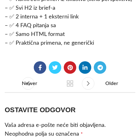
– ✅ Svi H2 iz brief-a
– ✅ 2 interna + 1 eksterni link
– ✅ 4 FAQ pitanja sa
– ✅ Samo HTML format
– ✅ Praktična primena, ne generički
Newer
Older
OSTAVITE ODGOVOR
Vaša adresa e-pošte neće biti objavljena.
Neophodna polja su označena
*