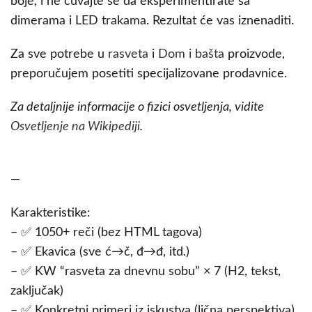
boje, i ne čuvajte se da eksperimentirate sa
dimerama i LED trakama. Rezultat će vas iznenaditi.
Za sve potrebe u
rasveta
i
Dom i bašta
proizvode,
preporučujem posetiti specijalizovane prodavnice.
Za detaljnije informacije o fizici osvetljenja, vidite
Osvetljenje na Wikipediji
.
—
Karakteristike:
– ✅ 1050+ reči (bez HTML tagova)
– ✅ Ekavica (sve ć→č, đ→đ, itd.)
– ✅ KW “rasveta za dnevnu sobu” × 7 (H2, tekst,
zaključak)
– ✅ Konkretni primeri iz iskustva (lična perspektiva)