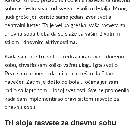
Razlika između prosečne i odlične rasvete za dnevnu
sobu je često stvar od svega nekoliko detalja. Mnogi
ljudi greše jer koriste samo jedan izvor svetla —
centralni luster. To je velika greška. Vaša rasveta za
dnevnu sobu treba da se slaže sa vašim životnim
stilom i dnevnim aktivnostima.
Kada sam pre tri godine redizajnirao svoju dnevnu
sobu, shvatio sam koliko važnu ulogu igra svetlo.
Prvo sam primetio da mi je bilo teško da čitam
navečer. Zatim je došlo do bola u očima jer sam
radio sa laptopom u lošoj svetlosti. Sve se promenilo
kada sam implementirao pravi sistem rasvete za
dnevnu sobu.
Tri sloja rasvete za dnevnu sobu