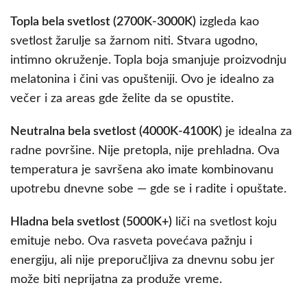
Topla bela svetlost (2700K-3000K)
izgleda kao
svetlost žarulje sa žarnom niti. Stvara ugodno,
intimno okruženje. Topla boja smanjuje proizvodnju
melatonina i čini vas opušteniji. Ovo je idealno za
večer i za areas gde želite da se opustite.
Neutralna bela svetlost (4000K-4100K)
je idealna za
radne površine. Nije pretopla, nije prehladna. Ova
temperatura je savršena ako imate kombinovanu
upotrebu dnevne sobe — gde se i radite i opuštate.
Hladna bela svetlost (5000K+)
liči na svetlost koju
emituje nebo. Ova rasveta povećava pažnju i
energiju, ali nije preporučljiva za dnevnu sobu jer
može biti neprijatna za produže vreme.