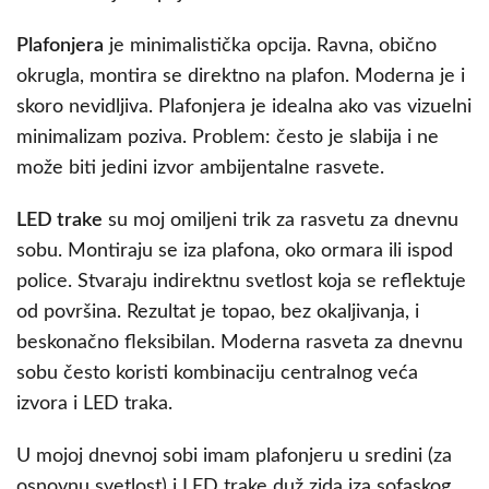
Plafonjera
je minimalistička opcija. Ravna, obično
okrugla, montira se direktno na plafon. Moderna je i
skoro nevidljiva. Plafonjera je idealna ako vas vizuelni
minimalizam poziva. Problem: često je slabija i ne
može biti jedini izvor ambijentalne rasvete.
LED trake
su moj omiljeni trik za rasvetu za dnevnu
sobu. Montiraju se iza plafona, oko ormara ili ispod
police. Stvaraju indirektnu svetlost koja se reflektuje
od površina. Rezultat je topao, bez okaljivanja, i
beskonačno fleksibilan. Moderna rasveta za dnevnu
sobu često koristi kombinaciju centralnog veća
izvora i LED traka.
U mojoj dnevnoj sobi imam plafonjeru u sredini (za
osnovnu svetlost) i LED trake duž zida iza sofaskog