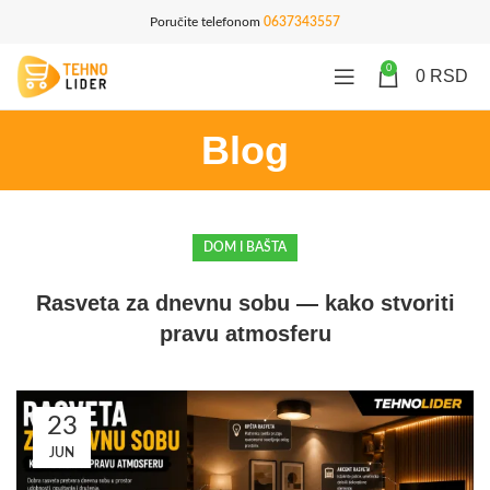
Poručite telefonom
0637343557
0
0
RSD
Blog
DOM I BAŠTA
Rasveta za dnevnu sobu — kako stvoriti
pravu atmosferu
23
JUN