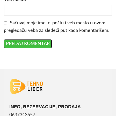
Sačuvaj moje ime, e-poštu i veb mesto u ovom
pregledaču veba za sledeći put kada komentarišem.
INFO, REZERVACIJE, PRODAJA
0637343557