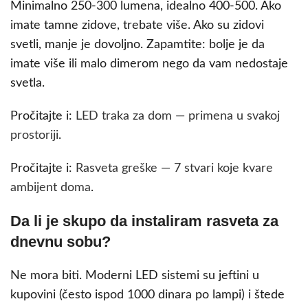
Minimalno 250-300 lumena, idealno 400-500. Ako
imate tamne zidove, trebate više. Ako su zidovi
svetli, manje je dovoljno. Zapamtite: bolje je da
imate više ili malo dimerom nego da vam nedostaje
svetla.
Pročitajte i:
LED traka za dom — primena u svakoj
prostoriji
.
Pročitajte i:
Rasveta greške — 7 stvari koje kvare
ambijent doma
.
Da li je skupo da instaliram rasveta za
dnevnu sobu?
Ne mora biti. Moderni LED sistemi su jeftini u
kupovini (često ispod 1000 dinara po lampi) i štede