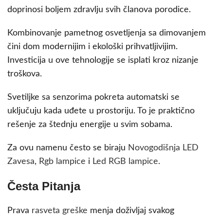
doprinosi boljem zdravlju svih članova porodice.
Kombinovanje pametnog osvetljenja sa dimovanjem
čini dom modernijim i ekološki prihvatljivijim.
Investicija u ove tehnologije se isplati kroz nizanje
troškova.
Svetiljke sa senzorima pokreta automatski se
uključuju kada uđete u prostoriju. To je praktično
rešenje za štednju energije u svim sobama.
Za ovu namenu često se biraju
Novogodišnja LED
Zavesa
,
Rgb lampice
i
Led RGB lampice
.
Česta Pitanja
Prava
rasveta greške
menja doživljaj svakog