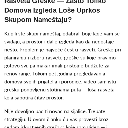
Rasveta Greške — Zašto Toliko
Domova Izgleda Loše Uprkos
Skupom Nameštaju?
Kupili ste skupi nameštaj, odabrali boje koje vam se
sviđaju, a prostor i dalje izgleda kao da nedostaje
nešto. Problem je najveće čest u rasveti. Greške pri
planiranju i izboru rasvete greške su koje pravimo
gotovo svi, pa makar imali pristojne budžete za
renoviranje. Tokom pet godina pregledavanja
domova svojih prijatelja i porodice, video sam istu
grešku ponovljenu stotinama puta — loša rasveta
koja sabotira čitav prostor.
Nije dovoljno baciti novac na sijalice. Trebate
strategiju. U ovom članku ću vas provesti kroz
sedam iskustvenih grešaka koje sam video — i