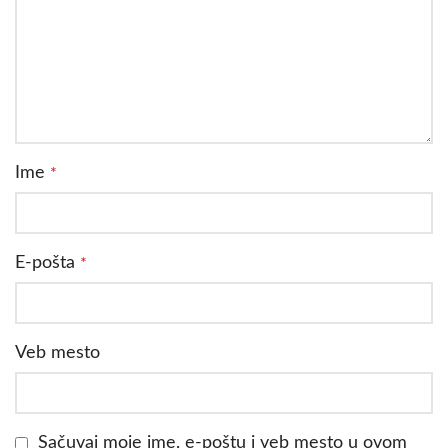
Ime
*
E-pošta
*
Veb mesto
Sačuvaj moje ime, e-poštu i veb mesto u ovom