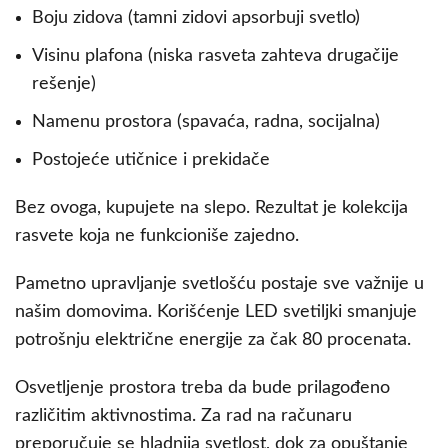
Boju zidova (tamni zidovi apsorbuji svetlo)
Visinu plafona (niska rasveta zahteva drugačije
rešenje)
Namenu prostora (spavaća, radna, socijalna)
Postojeće utičnice i prekidače
Bez ovoga, kupujete na slepo. Rezultat je kolekcija
rasvete koja ne funkcioniše zajedno.
Pametno upravljanje svetlošću postaje sve važnije u
našim domovima. Korišćenje LED svetiljki smanjuje
potrošnju električne energije za čak 80 procenata.
Osvetljenje prostora treba da bude prilagođeno
različitim aktivnostima. Za rad na računaru
preporučuje se hladnija svetlost, dok za opuštanje