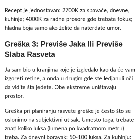
Recept je jednostavan: 2700K za spavaće, dnevne,
kuhinje; 4000K za radne prosore gde trebate fokus;
hladna boja samo ako želite da naterdate umor.
Greška 3: Previše Jaka Ili Previše
Slaba Rasveta
Ja sam bio u kranjima koje je izgledalo kao da će vam
izgoreti retine, a onda u drugim gde ste ledjanuli oči
da vidite šta jedete. Obe ekstreme uništavaju
prostor.
Greška pri planiranju rasvete greške je često što se
oslonimo na subjektivni utisak. Umesto toga, trebate
znati koliko luksa (lumena po kvadratnom metru)
treba. Za dnevni boravak: 50-100 luksa. Za kuhinju: