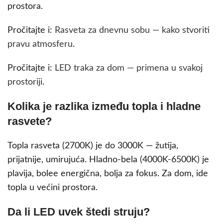
prostora.
Pročitajte i:
Rasveta za dnevnu sobu — kako stvoriti
pravu atmosferu
.
Pročitajte i:
LED traka za dom — primena u svakoj
prostoriji
.
Kolika je razlika između topla i hladne
rasvete?
Topla rasveta (2700K) je do 3000K — žutija,
prijatnije, umirujuća. Hladno-bela (4000K-6500K) je
plavija, bolee energična, bolja za fokus. Za dom, ide
topla u većini prostora.
Da li LED uvek štedi struju?