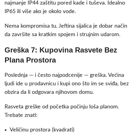
najmanje IP44 zaštitu pored kade i tuševa. Idealno
IP65 ili više ako je okolo vode.
Nema kompromisa tu. Jeftina sijalica je dobar način
da završite sa kratkim spojem i strujnim udarom.
Greška 7: Kupovina Rasvete Bez
Plana Prostora
Poslednja — i često najpodcenije — greška. Većina
ljudi ide u prodavnicu i kupi ono što im se sviđa, bez
obzira da li odgovara njihovom domu.
Rasveta greške od početka počinju loša planom.
Trebate znati:
Veličinu prostora (kvadrati)