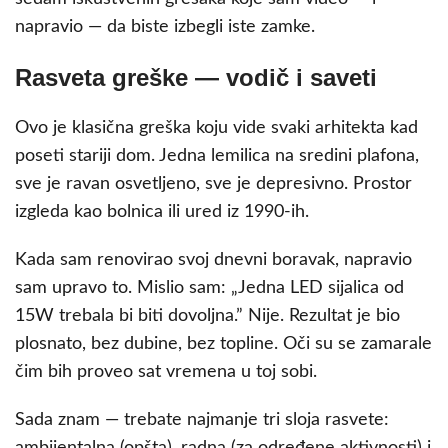
napravio — da biste izbegli iste zamke.
Rasveta greške — vodič i saveti
Ovo je klasična greška koju vide svaki arhitekta kad
poseti stariji dom. Jedna lemilica na sredini plafona,
sve je ravan osvetljeno, sve je depresivno. Prostor
izgleda kao bolnica ili ured iz 1990-ih.
Kada sam renovirao svoj dnevni boravak, napravio
sam upravo to. Mislio sam: „Jedna LED sijalica od
15W trebala bi biti dovoljna.” Nije. Rezultat je bio
plosnato, bez dubine, bez topline. Oči su se zamarale
čim bih proveo sat vremena u toj sobi.
Sada znam — trebate najmanje tri sloja rasvete:
ambijentalna (opšta), radna (za određene aktivnosti) i