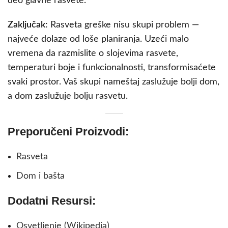
deo glavne rasvete.
Zaključak:
Rasveta greške nisu skupi problem —
najveće dolaze od loše planiranja. Uzeći malo
vremena da razmislite o slojevima rasvete,
temperaturi boje i funkcionalnosti, transformisaćete
svaki prostor. Vaš skupi nameštaj zaslužuje bolji dom,
a dom zaslužuje bolju rasvetu.
Preporučeni Proizvodi:
Rasveta
Dom i bašta
Dodatni Resursi:
Osvetljenje (Wikipedia)