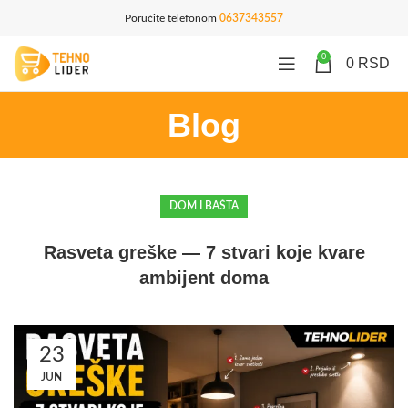
Poručite telefonom
0637343557
0
0
RSD
Blog
DOM I BAŠTA
Rasveta greške — 7 stvari koje kvarе
ambijent doma
23
JUN