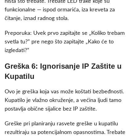
ništa što trebate. Trebate LED trake koje su
funkcionalne — ispod ormarića, iza kreveta za
čitanje, iznad radnog stola.
Preporuka: Uvek prvo zapitajte se „Koliko trebam
svetla tu?” pre nego što zapitajte „Kako će to
izgledati?”
Greška 6: Ignorisanje IP Zaštite u
Kupatilu
Ovo je greška koja vas može koštati bezbeđnosti.
Kupatilo je vlažno okruženje, a većina ljudi tamo
postavlja obične sijalice bez IP zaštite.
Greške pri planiranju rasvete greške u kupatilu
rezultiraju sa potencijalnom opasnostima. Trebate