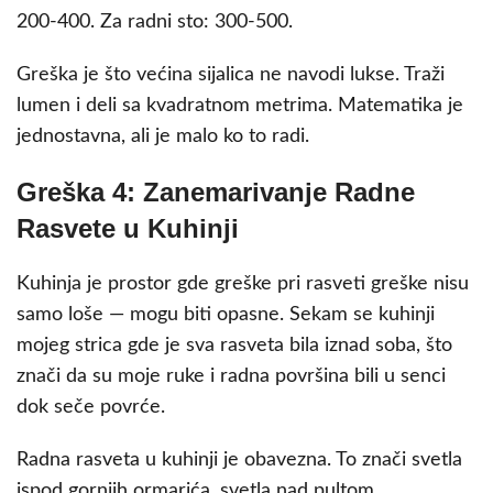
200-400. Za radni sto: 300-500.
Greška je što većina sijalica ne navodi lukse. Traži
lumen i deli sa kvadratnom metrima. Matematika je
jednostavna, ali je malo ko to radi.
Greška 4: Zanemarivanje Radne
Rasvete u Kuhinji
Kuhinja je prostor gde greške pri rasveti greške nisu
samo loše — mogu biti opasne. Sekam se kuhinji
mojeg strica gde je sva rasveta bila iznad soba, što
znači da su moje ruke i radna površina bili u senci
dok seče povrće.
Radna rasveta u kuhinji je obavezna. To znači svetla
ispod gornjih ormarića, svetla nad pultom,