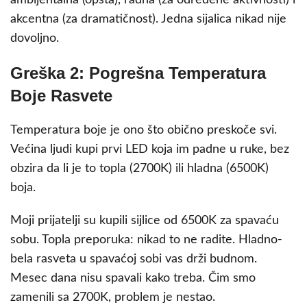
akcentna (za dramatičnost). Jedna sijalica nikad nije
dovoljno.
Greška 2: Pogrešna Temperatura
Boje Rasvete
Temperatura boje je ono što obično preskoče svi.
Većina ljudi kupi prvi LED koja im padne u ruke, bez
obzira da li je to topla (2700K) ili hladna (6500K)
boja.
Moji prijatelji su kupili sijlice od 6500K za spavaću
sobu. Topla preporuka: nikad to ne radite. Hladno-
bela rasveta u spavaćoj sobi vas drži budnom.
Mesec dana nisu spavali kako treba. Čim smo
zamenili sa 2700K, problem je nestao.