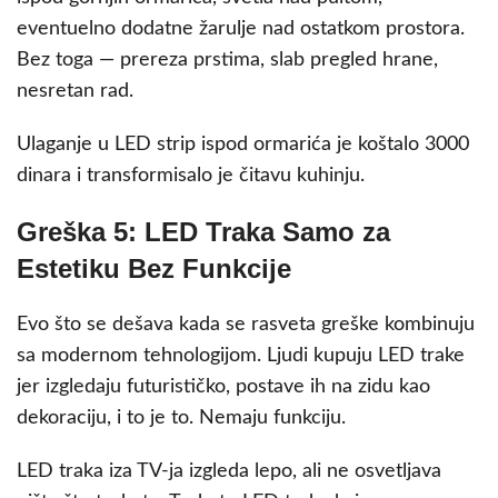
eventuelno dodatne žarulje nad ostatkom prostora.
Bez toga — prereza prstima, slab pregled hrane,
nesretan rad.
Ulaganje u LED strip ispod ormarića je koštalo 3000
dinara i transformisalo je čitavu kuhinju.
Greška 5: LED Traka Samo za
Estetiku Bez Funkcije
Evo što se dešava kada se rasveta greške kombinuju
sa modernom tehnologijom. Ljudi kupuju LED trake
jer izgledaju futurističko, postave ih na zidu kao
dekoraciju, i to je to. Nemaju funkciju.
LED traka iza TV-ja izgleda lepo, ali ne osvetljava