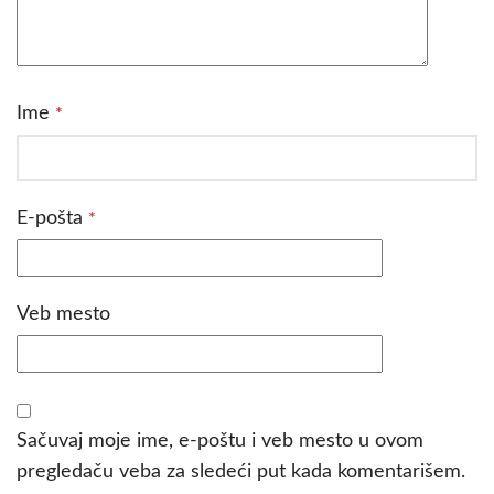
Ime
*
E-pošta
*
Veb mesto
Sačuvaj moje ime, e-poštu i veb mesto u ovom
pregledaču veba za sledeći put kada komentarišem.