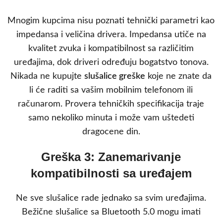
Mnogim kupcima nisu poznati tehnički parametri kao
impedansa i veličina drivera. Impedansa utiče na
kvalitet zvuka i kompatibilnost sa različitim
uređajima, dok driveri određuju bogatstvo tonova.
Nikada ne kupujte
slušalice greške
koje ne znate da
li će raditi sa vašim mobilnim telefonom ili
računarom. Provera tehničkih specifikacija traje
samo nekoliko minuta i može vam uštedeti
dragocene din.
Greška 3: Zanemarivanje
kompatibilnosti sa uređajem
Ne sve slušalice rade jednako sa svim uređajima.
Bežične slušalice sa Bluetooth 5.0 mogu imati