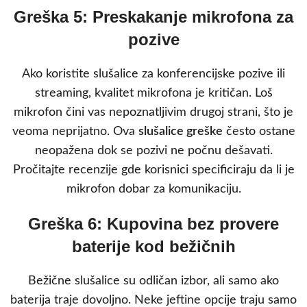
Greška 5: Preskakanje mikrofona za
pozive
Ako koristite slušalice za konferencijske pozive ili
streaming, kvalitet mikrofona je kritičan. Loš
mikrofon čini vas nepoznatljivim drugoj strani, što je
veoma neprijatno. Ova
slušalice greške
često ostane
neopažena dok se pozivi ne počnu dešavati.
Pročitajte recenzije gde korisnici specificiraju da li je
mikrofon dobar za komunikaciju.
Greška 6: Kupovina bez provere
baterije kod bežičnih
Bežične slušalice su odličan izbor, ali samo ako
baterija traje dovoljno. Neke jeftine opcije traju samo