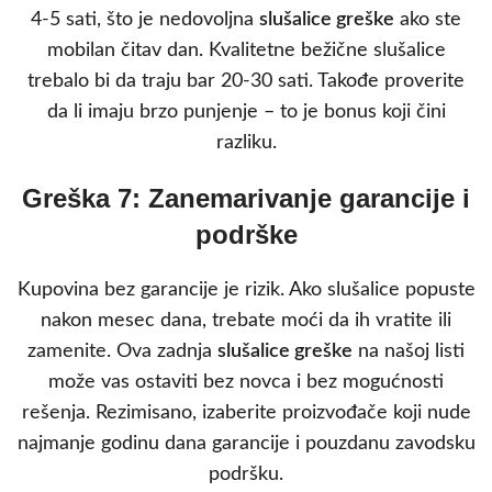
4-5 sati, što je nedovoljna
slušalice greške
ako ste
mobilan čitav dan. Kvalitetne bežične slušalice
trebalo bi da traju bar 20-30 sati. Takođe proverite
da li imaju brzo punjenje – to je bonus koji čini
razliku.
Greška 7: Zanemarivanje garancije i
podrške
Kupovina bez garancije je rizik. Ako slušalice popuste
nakon mesec dana, trebate moći da ih vratite ili
zamenite. Ova zadnja
slušalice greške
na našoj listi
može vas ostaviti bez novca i bez mogućnosti
rešenja. Rezimisano, izaberite proizvođače koji nude
najmanje godinu dana garancije i pouzdanu zavodsku
podršku.