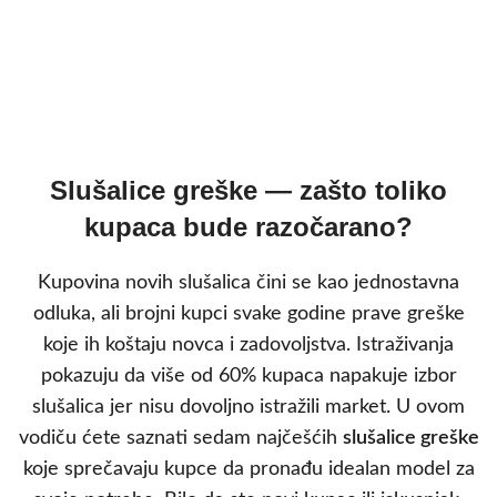
Slušalice greške — zašto toliko
kupaca bude razočarano?
Kupovina novih slušalica čini se kao jednostavna
odluka, ali brojni kupci svake godine prave greške
koje ih koštaju novca i zadovoljstva. Istraživanja
pokazuju da više od 60% kupaca napakuje izbor
slušalica jer nisu dovoljno istražili market. U ovom
vodiču ćete saznati sedam najčešćih
slušalice greške
koje sprečavaju kupce da pronađu idealan model za