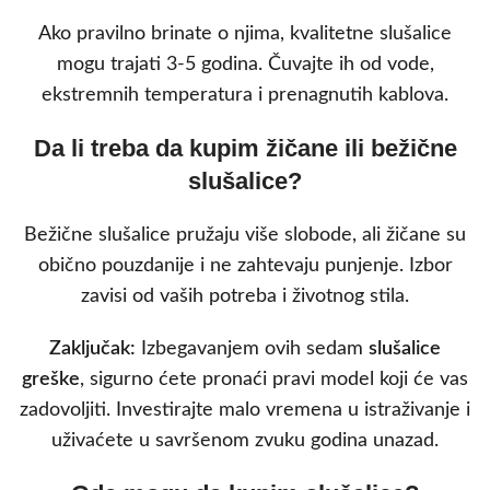
Ako pravilno brinate o njima, kvalitetne slušalice
mogu trajati 3-5 godina. Čuvajte ih od vode,
ekstremnih temperatura i prenagnutih kablova.
Da li treba da kupim žičane ili bežične
slušalice?
Bežične slušalice pružaju više slobode, ali žičane su
obično pouzdanije i ne zahtevaju punjenje. Izbor
zavisi od vaših potreba i životnog stila.
Zaključak:
Izbegavanjem ovih sedam
slušalice
greške
, sigurno ćete pronaći pravi model koji će vas
zadovoljiti. Investirajte malo vremena u istraživanje i
uživaćete u savršenom zvuku godina unazad.