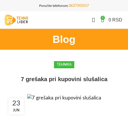
Poručite telefonom
0637343557
0
0
RSD
Blog
TEHNIKA
7 grešaka pri kupovini slušalica
23
JUN