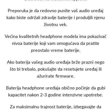
Preporuka je da redovno punite vaš audio uređaj
kako biste održali zdravlje baterije i produljili njenu
životnu vek.
Većina kvalitetnih headphone modela ima pokazivač
nivoa baterije koji vam omogućava da pratite
preostalo vreme baterije.
Ako baterija vašeg audio uređaja brže prazni nego
što bi trebalo, pokušajte da resetujete uređaj ili
ažurirate firmware.
Baterija headphone uređaja obično počinje da gubi
kapacitet nakon 2-3 godine intenzivne upotrebe.
Za maksimalnu trajnost baterije, izbegavajte da