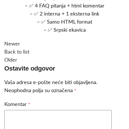
– ✅ 4 FAQ pitanja + html komentar
– ✅ 2 interna + 1 eksterna link
– ✅ Samo HTML format
– ✅ Srpski ekavica
Newer
Back to list
Older
Ostavite odgovor
Vaša adresa e-pošte neće biti objavljena.
Neophodna polja su označena
*
Komentar
*