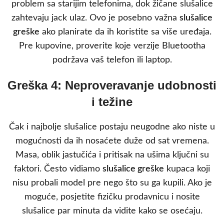
problem sa starijim telefonima, dok žičane slušalice
zahtevaju jack ulaz. Ovo je posebno važna
slušalice
greške
ako planirate da ih koristite sa više uređaja.
Pre kupovine, proverite koje verzije Bluetootha
podržava vaš telefon ili laptop.
Greška 4: Neproveravanje udobnosti
i težine
Čak i najbolje slušalice postaju neugodne ako niste u
mogućnosti da ih nosaćete duže od sat vremena.
Masa, oblik jastučića i pritisak na ušima ključni su
faktori. Često vidiamo
slušalice greške
kupaca koji
nisu probali model pre nego što su ga kupili. Ako je
moguće, posjetite fizičku prodavnicu i nosite
slušalice par minuta da vidite kako se osećaju.