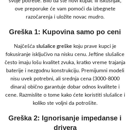
svoje potrebe. Bilo da ste novi kupac ili iskusnjak,
ove preporuke će vam pomoći da izbegnete
razočarenja i uložite novac mudro.
Greška 1: Kupovina samo po ceni
Najčešća
slušalice greške
koju prave kupci je
fokusiranje isključivo na nisku cenu. Jeftine slušalice
često imaju lošu kvalitet zvuka, kratko vreme trajanja
baterije i nezgodnu konstrukciju. Premijumni modeli
nisu uvek potrebni, ali srednja cena (3000-8000
dinara) obično garantuje dobar odnos kvalitete i
cene. Razmislite o tome kako ćete koristiti slušalice i
koliko ste voljni da potrošite.
Greška 2: Ignorisanje impedanse i
drivera