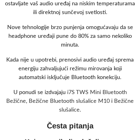
ostavljate vaš audio uređaj na niskim temperaturama
ili direktnoj sunčevoj svetlosti.
Nove tehnologije brzo punjenja omogućavaju da se
headphone uređaji pune do 80% za samo nekoliko
minuta.
Kada nije u upotrebi, prenosivi audio uređaj sprema
energiju zahvaljujući režimu mirovanja koji
automatski isključuje Bluetooth konekciju.
U ponudi se izdvajaju
i7S TWS Mini Bluetooth
Bežične
,
Bežične Bluetooth slušalice M10
i
Bežične
slušalice
.
Česta pitanja