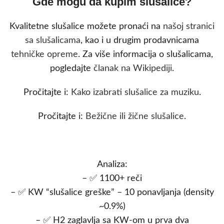
Gde mogu da kupim slušalice?
Kvalitetne slušalice možete pronaći na
našoj stranici
sa slušalicama
, kao i u drugim prodavnicama
tehničke opreme
. Za više informacija o slušalicama,
pogledajte
članak na Wikipediji
.
Pročitajte i:
Kako izabrati slušalice za muziku
.
Pročitajte i:
Bežične ili žične slušalice
.
Analiza:
– ✅ 1100+ reči
– ✅ KW “slušalice greške” – 10 ponavljanja (density
~0.9%)
– ✅ H2 zaglavlja sa KW-om u prva dva