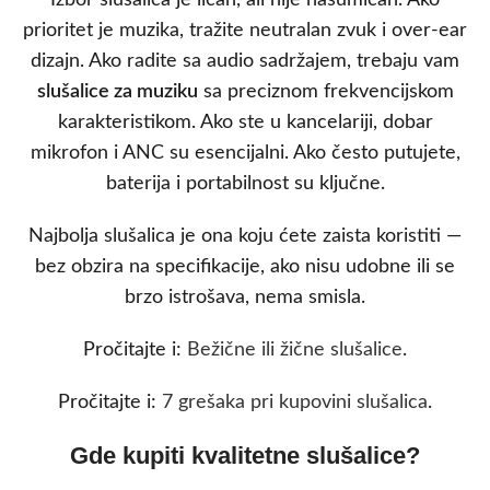
Izbor slušalica je ličan, ali nije nasumičan. Ako
prioritet je muzika, tražite neutralan zvuk i over-ear
dizajn. Ako radite sa audio sadržajem, trebaju vam
slušalice za muziku
sa preciznom frekvencijskom
karakteristikom. Ako ste u kancelariji, dobar
mikrofon i ANC su esencijalni. Ako često putujete,
baterija i portabilnost su ključne.
Najbolja slušalica je ona koju ćete zaista koristiti —
bez obzira na specifikacije, ako nisu udobne ili se
brzo istrošava, nema smisla.
Pročitajte i:
Bežične ili žične slušalice
.
Pročitajte i:
7 grešaka pri kupovini slušalica
.
Gde kupiti kvalitetne slušalice?