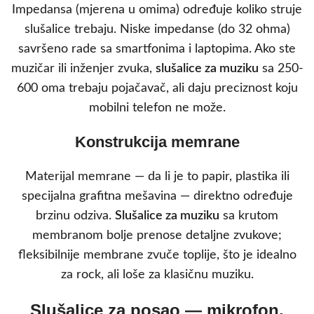
Impedansa (mjerena u omima) određuje koliko struje
slušalice trebaju. Niske impedanse (do 32 ohma)
savršeno rade sa smartfonima i laptopima. Ako ste
muzičar ili inženjer zvuka,
slušalice za muziku
sa 250-
600 oma trebaju pojačavač, ali daju preciznost koju
mobilni telefon ne može.
Konstrukcija memrane
Materijal memrane — da li je to papir, plastika ili
specijalna grafitna mešavina — direktno određuje
brzinu odziva.
Slušalice za muziku
sa krutom
membranom bolje prenose detaljne zvukove;
fleksibilnije membrane zvuče toplije, što je idealno
za rock, ali loše za klasičnu muziku.
Slušalice za posao — mikrofon,