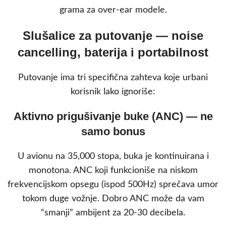
grama za over-ear modele.
Slušalice za putovanje — noise
cancelling, baterija i portabilnost
Putovanje ima tri specifična zahteva koje urbani
korisnik lako ignoriše:
Aktivno prigušivanje buke (ANC) — ne
samo bonus
U avionu na 35,000 stopa, buka je kontinuirana i
monotona. ANC koji funkcioniše na niskom
frekvencijskom opsegu (ispod 500Hz) sprečava umor
tokom duge vožnje. Dobro ANC može da vam
“smanji” ambijent za 20-30 decibela.