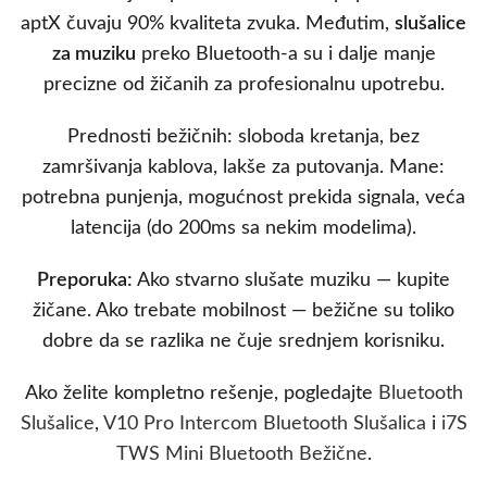
aptX čuvaju 90% kvaliteta zvuka. Međutim,
slušalice
za muziku
preko Bluetooth-a su i dalje manje
precizne od žičanih za profesionalnu upotrebu.
Prednosti bežičnih: sloboda kretanja, bez
zamršivanja kablova, lakše za putovanja. Mane:
potrebna punjenja, mogućnost prekida signala, veća
latencija (do 200ms sa nekim modelima).
Preporuka:
Ako stvarno slušate muziku — kupite
žičane. Ako trebate mobilnost — bežične su toliko
dobre da se razlika ne čuje srednjem korisniku.
Ako želite kompletno rešenje, pogledajte
Bluetooth
Slušalice
,
V10 Pro Intercom Bluetooth Slušalica
i
i7S
TWS Mini Bluetooth Bežične
.