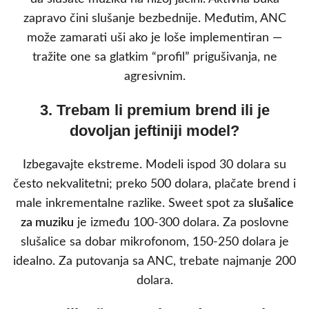
zapravo čini slušanje bezbednije. Međutim, ANC
može zamarati uši ako je loše implementiran —
tražite one sa glatkim “profil” prigušivanja, ne
agresivnim.
3. Trebam li premium brend ili je
dovoljan jeftiniji model?
Izbegavajte ekstreme. Modeli ispod 30 dolara su
često nekvalitetni; preko 500 dolara, plačate brend i
male inkrementalne razlike. Sweet spot za
slušalice
za muziku
je između 100-300 dolara. Za poslovne
slušalice sa dobar mikrofonom, 150-250 dolara je
idealno. Za putovanja sa ANC, trebate najmanje 200
dolara.