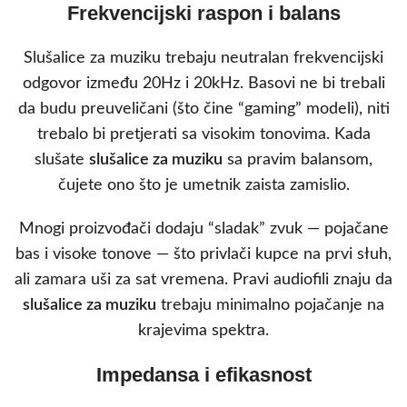
Frekvencijski raspon i balans
Slušalice za muziku trebaju neutralan frekvencijski
odgovor između 20Hz i 20kHz. Basovi ne bi trebali
da budu preuveličani (što čine “gaming” modeli), niti
trebalo bi pretjerati sa visokim tonovima. Kada
slušate
slušalice za muziku
sa pravim balansom,
čujete ono što je umetnik zaista zamislio.
Mnogi proizvođači dodaju “sladak” zvuk — pojačane
bas i visoke tonove — što privlači kupce na prvi słuh,
ali zamara uši za sat vremena. Pravi audiofili znaju da
slušalice za muziku
trebaju minimalno pojačanje na
krajevima spektra.
Impedansa i efikasnost