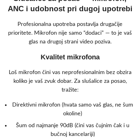
ANC i udobnost pri dugoj upotrebi
Profesionalna upotreba postavlja drugačije
prioritete. Mikrofon nije samo “dodaci” — to je vaš
glas na drugoj strani video poziva.
Kvalitet mikrofona
Loš mikrofon čini vas neprofesionalnim bez obzira
koliko je vaš zvuk dobar. Za slušalice za posao,
tražite:
Direktivni mikrofon (hvata samo vaš glas, ne šum
okoline)
Šum od najmanje 90dB (čini vas čujnim čak i u
bučnoj kancelariji)