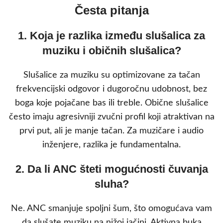
Česta pitanja
1. Koja je razlika između slušalica za
muziku i običnih slušalica?
Slušalice za muziku su optimizovane za tačan
frekvencijski odgovor i dugoročnu udobnost, bez
boga koje pojačane bas ili treble. Obične slušalice
često imaju agresivniji zvučni profil koji atraktivan na
prvi put, ali je manje tačan. Za muzičare i audio
inženjere, razlika je fundamentalna.
2. Da li ANC šteti mogućnosti čuvanja
sluha?
Ne. ANC smanjuje spoljni šum, što omogućava vam
da slušate muziku na nižoj jačini. Aktivna buka