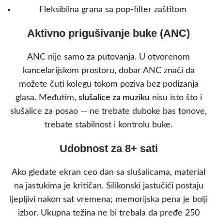
Fleksibilna grana sa pop-filter zaštitom
Aktivno prigušivanje buke (ANC)
ANC nije samo za putovanja. U otvorenom
kancelarijskom prostoru, dobar ANC znači da
možete čuti kolegu tokom poziva bez podizanja
glasa. Međutim,
slušalice za muziku
nisu isto što i
slušalice za posao — ne trebate duboke bas tonove,
trebate stabilnost i kontrolu buke.
Udobnost za 8+ sati
Ako gledate ekran ceo dan sa slušalicama, material
na jastukima je kritičan. Silikonski jastučići postaju
ljepljivi nakon sat vremena; memorijska pena je bolji
izbor. Ukupna težina ne bi trebala da pređe 250