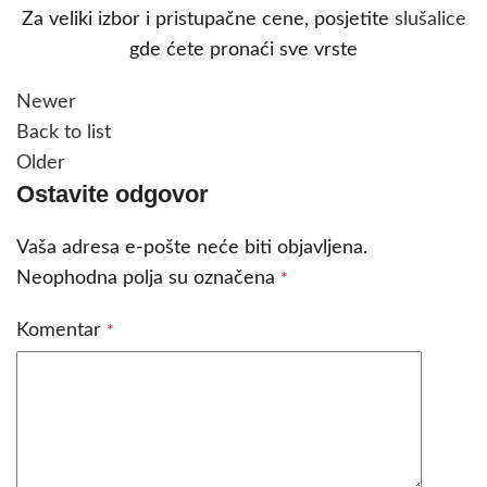
Za veliki izbor i pristupačne cene, posjetite
slušalice
gde ćete pronaći sve vrste
Newer
Back to list
Older
Ostavite odgovor
Vaša adresa e-pošte neće biti objavljena.
Neophodna polja su označena
*
Komentar
*