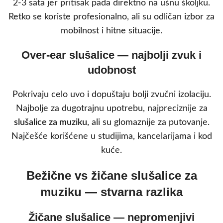
2-3 sata jer pritisak pada direktno na ušnu školjku.
Retko se koriste profesionalno, ali su odličan izbor za
mobilnost i hitne situacije.
Over-ear slušalice — najbolji zvuk i
udobnost
Pokrivaju celo uvo i dopuštaju bolji zvučni izolaciju.
Najbolje za dugotrajnu upotrebu, najpreciznije za
slušalice za muziku
, ali su glomaznije za putovanje.
Najčešće korišćene u studijima, kancelarijama i kod
kuće.
Bežične vs žičane slušalice za
muziku — stvarna razlika
Žičane slušalice — nepromenjivi