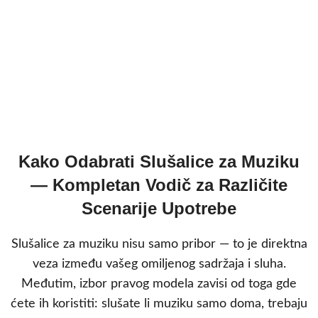
Kako Odabrati Slušalice za Muziku
— Kompletan Vodič za Različite
Scenarije Upotrebe
Slušalice za muziku nisu samo pribor — to je direktna
veza između vašeg omiljenog sadržaja i sluha.
Međutim, izbor pravog modela zavisi od toga gde
ćete ih koristiti: slušate li muziku samo doma, trebaju