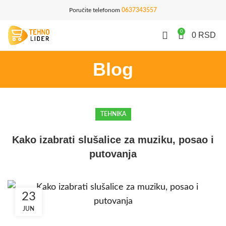
Poručite telefonom
0637343557
0
0
RSD
Blog
TEHNIKA
Kako izabrati slušalice za muziku, posao i
putovanja
23
JUN