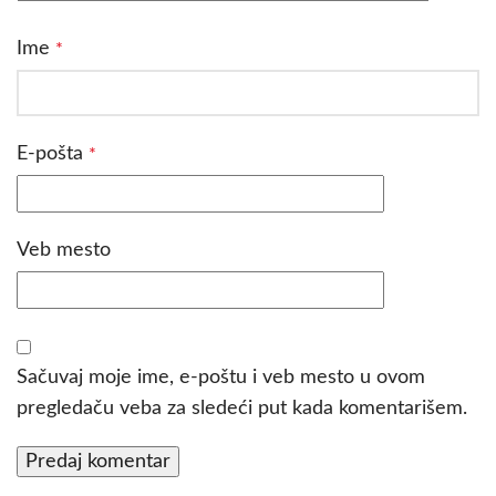
Ime
*
E-pošta
*
Veb mesto
Sačuvaj moje ime, e-poštu i veb mesto u ovom
pregledaču veba za sledeći put kada komentarišem.