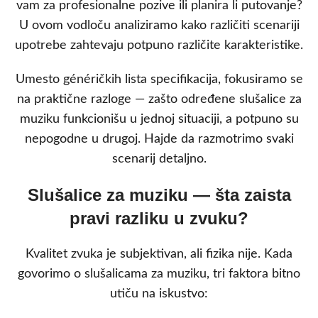
vam za profesionalne pozive ili planira li putovanje?
U ovom vodloču analiziramo kako različiti scenariji
upotrebe zahtevaju potpuno različite karakteristike.
Umesto généričkih lista specifikacija, fokusiramo se
na praktične razloge — zašto određene slušalice za
muziku funkcionišu u jednoj situaciji, a potpuno su
nepogodne u drugoj. Hajde da razmotrimo svaki
scenarij detaljno.
Slušalice za muziku — šta zaista
pravi razliku u zvuku?
Kvalitet zvuka je subjektivan, ali fizika nije. Kada
govorimo o slušalicama za muziku, tri faktora bitno
utiču na iskustvo: