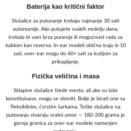
Baterija kao kritični faktor
Slušalice za putovanje trebaju najmanje 30 sati
autonomije. Ako putujete svakih nedelju dana,
trebala bi vam brza punenja ili mogućnost rada sa
kablom kao rezerva. In-ear modeli obično traju 6-10
sati, over-ear mogu do 60+ sati sa kutijom za
prikupljanje.
Fizička veličina i masa
Sklapive slušalice štede mesto, ali ako su loše
konstituisane, mogu se slomiti. Bolje je birati one sa
fleksibilnim, čvrstim šarkama. Teške slušalice na
putovanju stvaraju vratni umor — 180-200 grama je
gornja granica za over-ear modele namenjen