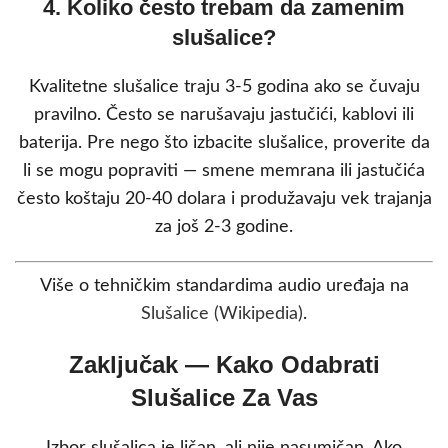
4. Koliko često trebam da zamenim
slušalice?
Kvalitetne slušalice traju 3-5 godina ako se čuvaju
pravilno. Često se narušavaju jastučići, kablovi ili
baterija. Pre nego što izbacite slušalice, proverite da
li se mogu popraviti — smene memrana ili jastučića
često koštaju 20-40 dolara i produžavaju vek trajanja
za još 2-3 godine.
Više o tehničkim standardima audio uređaja na
Slušalice (Wikipedia)
.
Zaključak — Kako Odabrati
Slušalice Za Vas