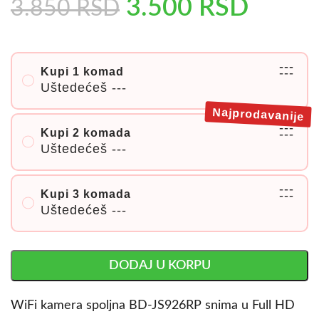
3.500
RSD
3.850
RSD
---
Kupi 1 komad
---
Uštedećeš
---
Najprodavanije
---
Kupi 2 komada
---
Uštedećeš
---
---
Kupi 3 komada
---
Uštedećeš
---
DODAJ U KORPU
WiFi kamera spoljna BD-JS926RP snima u Full HD