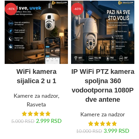
-40%
-60%
WiFi kamera
IP WiFi PTZ kamera
sijalica 2 u 1
spoljna 360
vodootporna 1080P
Kamere za nadzor
,
dve antene
Rasveta
Kamere za nadzor
2.999
RSD
5.000
RSD
3.999
RSD
10.000
RSD
DODAJ U KORPU