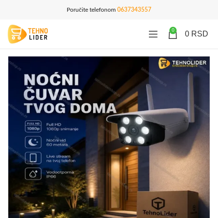
Poručite telefonom
0637343557
0
0
RSD