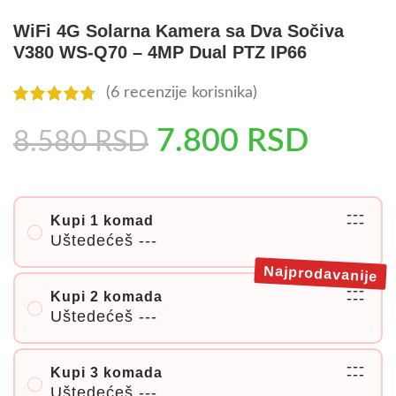
WiFi 4G Solarna Kamera sa Dva Sočiva
V380 WS-Q70 – 4MP Dual PTZ IP66
(
6
recenzije korisnika)
7.800
RSD
8.580
RSD
---
Kupi 1 komad
---
Uštedećeš
---
Najprodavanije
---
Kupi 2 komada
---
Uštedećeš
---
---
Kupi 3 komada
---
Uštedećeš
---