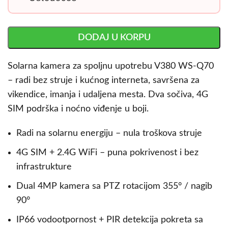
DODAJ U KORPU
Solarna kamera za spoljnu upotrebu V380 WS-Q70
– radi bez struje i kućnog interneta, savršena za
vikendice, imanja i udaljena mesta. Dva sočiva, 4G
SIM podrška i noćno viđenje u boji.
Radi na solarnu energiju – nula troškova struje
4G SIM + 2.4G WiFi – puna pokrivenost i bez
infrastrukture
Dual 4MP kamera sa PTZ rotacijom 355° / nagib
90°
IP66 vodootpornost + PIR detekcija pokreta sa