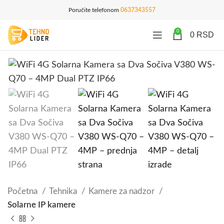
Poručite telefonom
0637343557
0
0
RSD
Početna
Tehnika
Kamere za nadzor
Solarne IP kamere