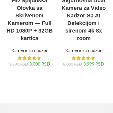
HD Špijunska
Sigurnosna Dual
Olovka sa
Kamera za Video
Skrivenom
Nadzor Sa AI
Kamerom — Full
Detekcijom i
HD 1080P + 32GB
sirenom 4k 8x
kartica
zoom
Kamere za nadzor
Kamere za nadzor
3.000
RSD
3.999
RSD
3.300
RSD
8.000
RSD
DODAJ U KORPU
DODAJ U KORPU