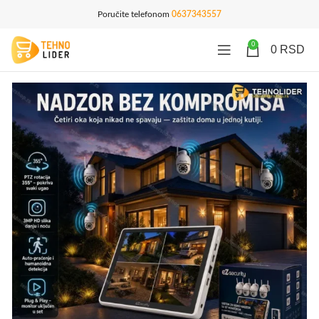
Poručite telefonom
0637343557
0
0
RSD