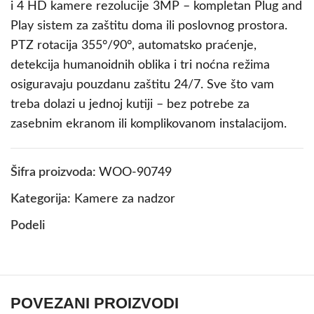
i 4 HD kamere rezolucije 3MP – kompletan Plug and
Play sistem za zaštitu doma ili poslovnog prostora.
PTZ rotacija 355°/90°, automatsko praćenje,
detekcija humanoidnih oblika i tri noćna režima
osiguravaju pouzdanu zaštitu 24/7. Sve što vam
treba dolazi u jednoj kutiji – bez potrebe za
zasebnim ekranom ili komplikovanom instalacijom.
Šifra proizvoda:
WOO-90749
Kategorija:
Kamere za nadzor
Podeli
POVEZANI PROIZVODI