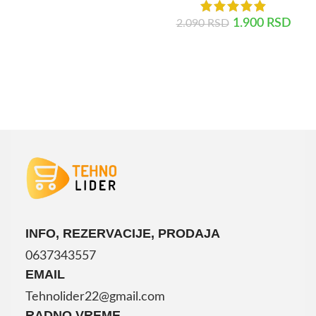
DODAJ U KORPU
1.900
RSD
2.090
RSD
DODAJ U KORPU
INFO, REZERVACIJE, PRODAJA
0637343557
EMAIL
Tehnolider22@gmail.com
RADNO VREME