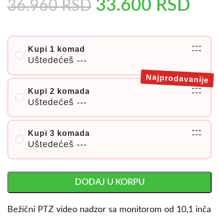
33.600
RSD
36.960
RSD
---
Kupi 1 komad
---
Uštedećeš
---
Najprodavanije
---
Kupi 2 komada
---
Uštedećeš
---
---
Kupi 3 komada
---
Uštedećeš
---
DODAJ U KORPU
Bežični PTZ video nadzor sa monitorom od 10,1 inča