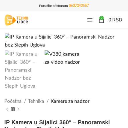
Poručite telefonom
0637343557
0
0
RSD
Početna
Tehnika
Kamere za nadzor
IP Kamera u Sijalici 360° – Panoramski