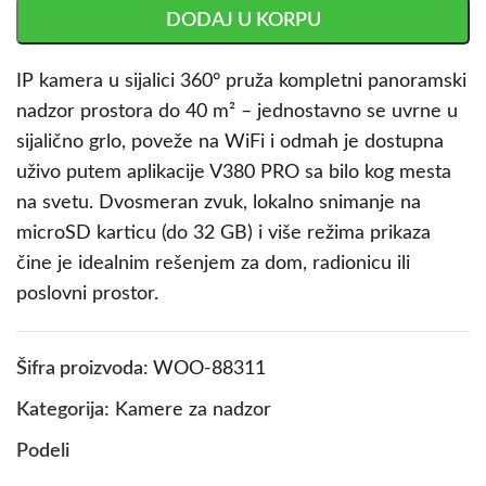
DODAJ U KORPU
IP kamera u sijalici 360° pruža kompletni panoramski
nadzor prostora do 40 m² – jednostavno se uvrne u
sijalično grlo, poveže na WiFi i odmah je dostupna
uživo putem aplikacije V380 PRO sa bilo kog mesta
na svetu. Dvosmeran zvuk, lokalno snimanje na
microSD karticu (do 32 GB) i više režima prikaza
čine je idealnim rešenjem za dom, radionicu ili
poslovni prostor.
Šifra proizvoda:
WOO-88311
Kategorija:
Kamere za nadzor
Podeli