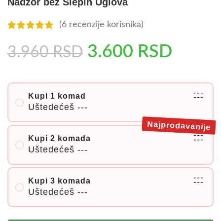
Nadzor bez Slepih Uglova
(
6
recenzije korisnika)
3.600
RSD
3.960
RSD
---
Kupi 1 komad
---
Uštedećeš
---
Najprodavanije
---
Kupi 2 komada
---
Uštedećeš
---
---
Kupi 3 komada
---
Uštedećeš
---