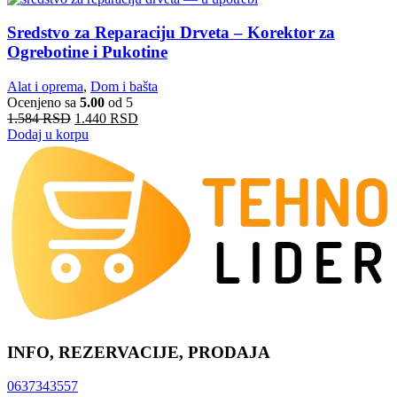
Sredstvo za Reparaciju Drveta – Korektor za
Ogrebotine i Pukotine
Alat i oprema
,
Dom i bašta
Ocenjeno sa
5.00
od 5
1.584
RSD
1.440
RSD
Dodaj u korpu
INFO, REZERVACIJE, PRODAJA
0637343557