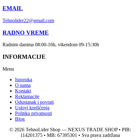
EMAIL
Tehnolider22@gmail.com
RADNO VREME
Radnim danima 08:00-16h, vikendom 09-15:30h
INFORMACIJE
Menu
Isporuka
O nama
Kontakt
Reklamacije
Odustanak i povrati
Uslovi korišćenja
Politika privatnosti
Blog
© 2026 TehnoLider Shop — NEXUS TRADE SHOP • PIB:
114201375 • MB: 67395301 • Sva prava zadržana