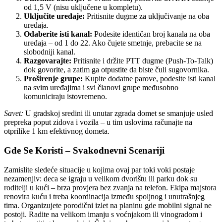
od 1,5 V (nisu uključene u kompletu).
Uključite uređaje:
Pritisnite dugme za uključivanje na oba
uređaja.
Odaberite isti kanal:
Podesite identičan broj kanala na oba
uređaja – od 1 do 22. Ako čujete smetnje, prebacite se na
slobodniji kanal.
Razgovarajte:
Pritisnite i držite PTT dugme (Push-To-Talk)
dok govorite, a zatim ga otpustite da biste čuli sugovornika.
Proširenje grupe:
Kupite dodatne parove, podesite isti kanal
na svim uređajima i svi članovi grupe međusobno
komuniciraju istovremeno.
Savet:
U gradskoj sredini ili unutar zgrada domet se smanjuje usled
prepreka poput zidova i vozila – u tim uslovima računajte na
otprilike 1 km efektivnog dometa.
Gde Se Koristi – Svakodnevni Scenariji
Zamislite sledeće situacije u kojima ovaj par toki voki postaje
nezamenjiv: deca se igraju u velikom dvorištu ili parku dok su
roditelji u kući – brza provjera bez zvanja na telefon. Ekipa majstora
renovira kuću i treba koordinacija između spoljnog i unutrašnjeg
tima. Organizujete porodični izlet na planinu gde mobilni signal ne
postoji. Radite na velikom imanju s voćnjakom ili vinogradom i