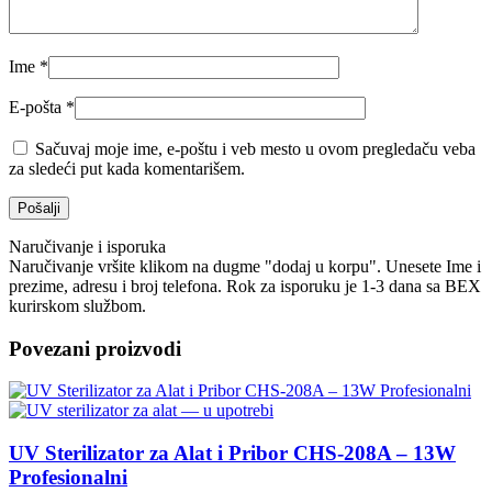
Ime
*
E-pošta
*
Sačuvaj moje ime, e-poštu i veb mesto u ovom pregledaču veba
za sledeći put kada komentarišem.
Naručivanje i isporuka
Naručivanje vršite klikom na dugme "dodaj u korpu". Unesete Ime i
prezime, adresu i broj telefona. Rok za isporuku je 1-3 dana sa BEX
kurirskom službom.
Povezani proizvodi
UV Sterilizator za Alat i Pribor CHS-208A – 13W
Profesionalni