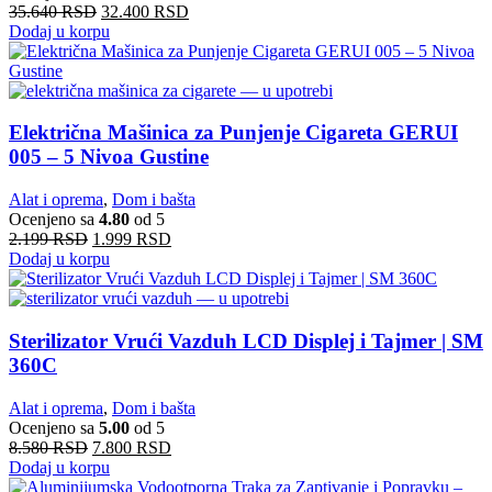
35.640
RSD
32.400
RSD
Dodaj u korpu
Električna Mašinica za Punjenje Cigareta GERUI
005 – 5 Nivoa Gustine
Alat i oprema
,
Dom i bašta
Ocenjeno sa
4.80
od 5
2.199
RSD
1.999
RSD
Dodaj u korpu
Sterilizator Vrući Vazduh LCD Displej i Tajmer | SM
360C
Alat i oprema
,
Dom i bašta
Ocenjeno sa
5.00
od 5
8.580
RSD
7.800
RSD
Dodaj u korpu