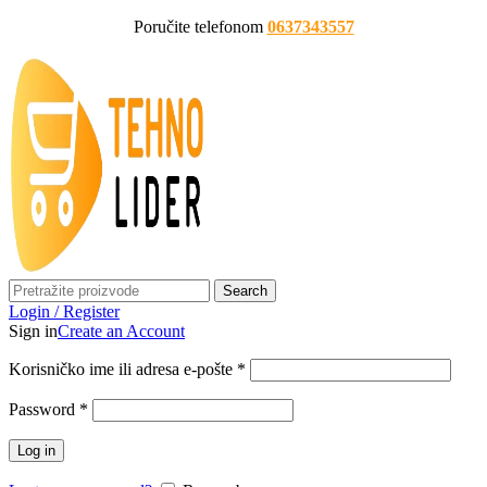
Poručite telefonom
0637343557
Search
Login / Register
Sign in
Create an Account
Korisničko ime ili adresa e-pošte
*
Password
*
Log in