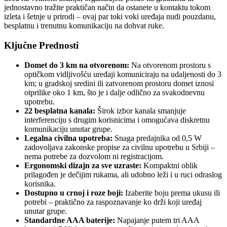
jednostavno tražite praktičan način da ostanete u kontaktu tokom
izleta i šetnje u prirodi – ovaj par toki voki uređaja nudi pouzdanu,
besplatnu i trenutnu komunikaciju na dohvat ruke.
Ključne Prednosti
Domet do 3 km na otvorenom:
Na otvorenom prostoru s
optičkom vidljivošću uređaji komuniciraju na udaljenosti do 3
km; u gradskoj sredini ili zatvorenom prostoru domet iznosi
otprilike oko 1 km, što je i dalje odlično za svakodnevnu
upotrebu.
22 besplatna kanala:
Širok izbor kanala smanjuje
interferenciju s drugim korisnicima i omogućava diskretnu
komunikaciju unutar grupe.
Legalna civilna upotreba:
Snaga predajnika od 0,5 W
zadovoljava zakonske propise za civilnu upotrebu u Srbiji –
nema potrebe za dozvolom ni registracijom.
Ergonomski dizajn za sve uzraste:
Kompaktni oblik
prilagođen je dečijim rukama, ali udobno leži i u ruci odraslog
korisnika.
Dostupno u crnoj i roze boji:
Izaberite boju prema ukusu ili
potrebi – praktično za raspoznavanje ko drži koji uređaj
unutar grupe.
Standardne AAA baterije:
Napajanje putem tri AAA