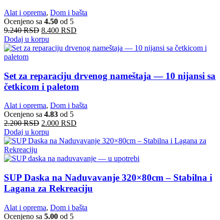
Alat i oprema
,
Dom i bašta
Ocenjeno sa
4.50
od 5
9.240
RSD
8.400
RSD
Dodaj u korpu
Set za reparaciju drvenog nameštaja — 10 nijansi sa
četkicom i paletom
Alat i oprema
,
Dom i bašta
Ocenjeno sa
4.83
od 5
2.200
RSD
2.000
RSD
Dodaj u korpu
SUP Daska na Naduvavanje 320×80cm – Stabilna i
Lagana za Rekreaciju
Alat i oprema
,
Dom i bašta
Ocenjeno sa
5.00
od 5