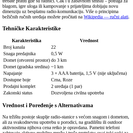
trebate pratiti gde su radnici. Čak i u zabavnom smislu – potraga za
blagom, igre uloga ili kampovanje s prijateljima dobijaju novu
dimenziju uz besplatnu radio-komunikaciju. Više o principima
bežičnih ručnih uređaja možete pročitati na
Wikipedia — ručni alati
.
Tehničke Karakteristike
Karakteristika
Vrednost
Broj kanala
22
Snaga predajnika
0,5 W
Domet (otvoreni prostor)
do 3 km
Domet (gradska sredina)
~1 km
Napajanje
3 × AAA baterija, 1,5 V (nije uključena)
Dostupne boje
Crna, Roze
Prodajni komplet
2 uređaja (1 par)
Zakonski status
Dozvoljena civilna upotreba
Vrednost i Poređenje s Alternativama
Na tržištu postoje skuplje radio-stanice s većom snagom i dometom,
ali za svakodnevnu upotrebu u porodici, na gradilištu ili outdoor
aktivnostima njihova cena retko je opravdana. Pametni telefoni
zahtevaju aktivnu mobilnu mrežu i troše pretplatu; ovaj toki voki za