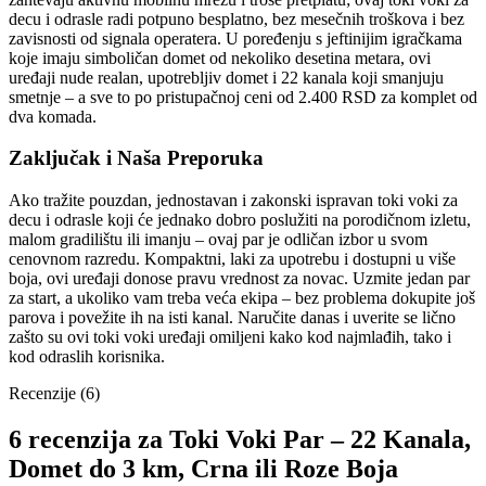
decu i odrasle radi potpuno besplatno, bez mesečnih troškova i bez
zavisnosti od signala operatera. U poređenju s jeftinijim igračkama
koje imaju simboličan domet od nekoliko desetina metara, ovi
uređaji nude realan, upotrebljiv domet i 22 kanala koji smanjuju
smetnje – a sve to po pristupačnoj ceni od 2.400 RSD za komplet od
dva komada.
Zaključak i Naša Preporuka
Ako tražite pouzdan, jednostavan i zakonski ispravan toki voki za
decu i odrasle koji će jednako dobro poslužiti na porodičnom izletu,
malom gradilištu ili imanju – ovaj par je odličan izbor u svom
cenovnom razredu. Kompaktni, laki za upotrebu i dostupni u više
boja, ovi uređaji donose pravu vrednost za novac. Uzmite jedan par
za start, a ukoliko vam treba veća ekipa – bez problema dokupite još
parova i povežite ih na isti kanal. Naručite danas i uverite se lično
zašto su ovi toki voki uređaji omiljeni kako kod najmlađih, tako i
kod odraslih korisnika.
Recenzije (6)
6 recenzija za
Toki Voki Par – 22 Kanala,
Domet do 3 km, Crna ili Roze Boja