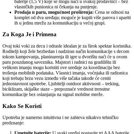
baterije (1,5 V) koje se mogu naći u svakoj prodavnici – bez
vlasničkih punionica ni čekanja na punjenje.
Prodaja u paru, mogućnost proširenja:
Cena se odnosi na
komplet od dva uređaja; moguće je kupiti više parova i upariti
ih u jednu mrežu za komunikaciju u većoj grupi.
Za Koga Je i Primena
Ovaj toki voki za decu i odrasle idealan je za širok spektar korisnika.
Roditelji koji žele bezbedan i nadziran način komunikacije s decom
tokom kampovanja, planinarenja ili igre u dvorištu naći će u ovom
paru pouzdanog saveznika. Majstori i radnici na gradilištu ili
velikom imanju mogu koristiti ove uređaje za koordinaciju bez
trošenja mobilnih podataka. Vlasnici imanja, voćnjaka ili radionica
koji trebaju brzu vezu između više tačaka takođe će ceniti
jednostavnost upotrebe. Ljubitelji outdoor aktivnosti – treking,
biciklizam, skijaške staze – prepoznaće vrednost trenutne
komunikacije bez oslanjanja na signal mobilne mreže.
Kako Se Koristi
Upotreba je namerno intuitivna i ne zahteva nikakvo tehničko
predznanje:
Umetnite baterije:
U svaki uređaj postavite tri AAA baterije