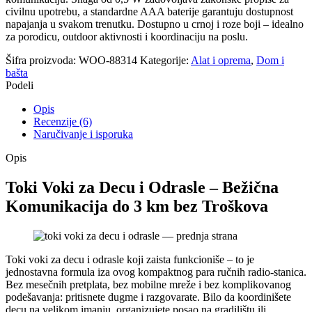
civilnu upotrebu, a standardne AAA baterije garantuju dostupnost
napajanja u svakom trenutku. Dostupno u crnoj i roze boji – idealno
za porodicu, outdoor aktivnosti i koordinaciju na poslu.
Šifra proizvoda:
WOO-88314
Kategorije:
Alat i oprema
,
Dom i
bašta
Podeli
Opis
Recenzije (6)
Naručivanje i isporuka
Opis
Toki Voki za Decu i Odrasle – Bežična
Komunikacija do 3 km bez Troškova
Toki voki za decu i odrasle koji zaista funkcioniše – to je
jednostavna formula iza ovog kompaktnog para ručnih radio-stanica.
Bez mesečnih pretplata, bez mobilne mreže i bez komplikovanog
podešavanja: pritisnete dugme i razgovarate. Bilo da koordinišete
decu na velikom imanju, organizujete posao na gradilištu ili