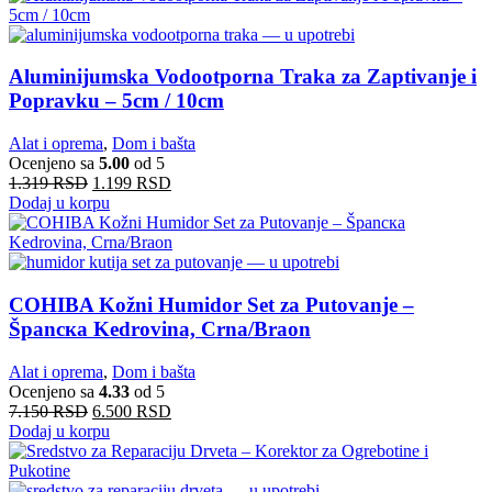
Aluminijumska Vodootporna Traka za Zaptivanje i
Popravku – 5cm / 10cm
Alat i oprema
,
Dom i bašta
Ocenjeno sa
5.00
od 5
1.319
RSD
1.199
RSD
Dodaj u korpu
COHIBA Kožni Humidor Set za Putovanje –
Španска Kedrovina, Crna/Braon
Alat i oprema
,
Dom i bašta
Ocenjeno sa
4.33
od 5
7.150
RSD
6.500
RSD
Dodaj u korpu