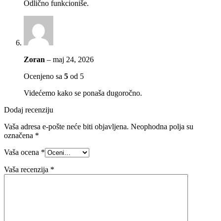
Odlično funkcioniše.
Zoran
–
maj 24, 2026
Ocenjeno sa
5
od 5
Videćemo kako se ponaša dugoročno.
Dodaj recenziju
Vaša adresa e-pošte neće biti objavljena.
Neophodna polja su
označena
*
Vaša ocena
*
Vaša recenzija
*