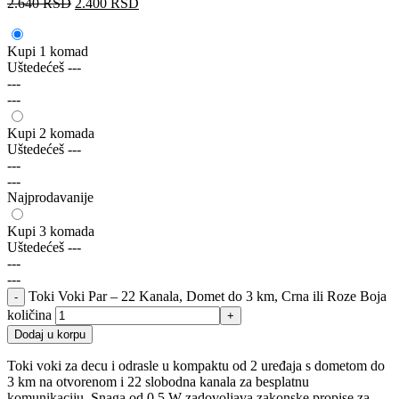
2.640
RSD
2.400
RSD
Kupi 1 komad
Uštedećeš
---
---
---
Kupi 2 komada
Uštedećeš
---
---
---
Najprodavanije
Kupi 3 komada
Uštedećeš
---
---
---
Toki Voki Par – 22 Kanala, Domet do 3 km, Crna ili Roze Boja
količina
Dodaj u korpu
Toki voki za decu i odrasle u kompaktu od 2 uređaja s dometom do
3 km na otvorenom i 22 slobodna kanala za besplatnu
komunikaciju. Snaga od 0,5 W zadovoljava zakonske propise za