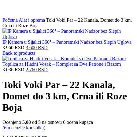
Click to enlarge
Početna
Alat i oprema
Toki Voki Par – 22 Kanala, Domet do 3 km,
Crna ili Roze Boja
IP Kamera u Sijalici 360° – Panoramski Nadzor bez Slepih Uglova
3.960
RSD
3.600
RSD
Back to products
Topilica za Hladni Vosak – Komplet sa Dve Patrone i Bazom
3.036
RSD
2.760
RSD
Toki Voki Par – 22 Kanala,
Domet do 3 km, Crna ili Roze
Boja
Ocenjeno
5.00
od 5 na osnovu
6
ocena kupaca
(
6
recenzije korisnika)