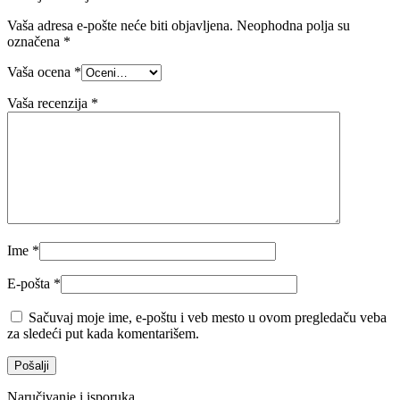
Vaša adresa e-pošte neće biti objavljena.
Neophodna polja su
označena
*
Vaša ocena
*
Vaša recenzija
*
Ime
*
E-pošta
*
Sačuvaj moje ime, e-poštu i veb mesto u ovom pregledaču veba
za sledeći put kada komentarišem.
Naručivanje i isporuka