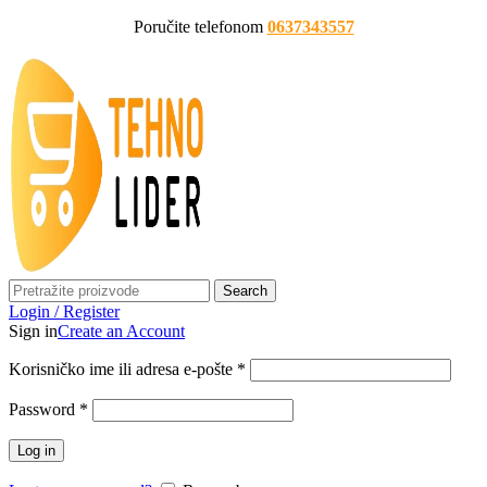
Poručite telefonom
0637343557
Search
Login / Register
Sign in
Create an Account
Korisničko ime ili adresa e-pošte
*
Password
*
Log in