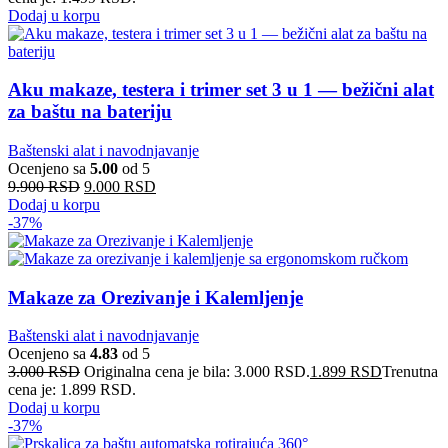
Dodaj u korpu
Aku makaze, testera i trimer set 3 u 1 — bežični alat
za baštu na bateriju
Baštenski alat i navodnjavanje
Ocenjeno sa
5.00
od 5
9.900
RSD
9.000
RSD
Dodaj u korpu
-37%
Makaze za Orezivanje i Kalemljenje
Baštenski alat i navodnjavanje
Ocenjeno sa
4.83
od 5
3.000
RSD
Originalna cena je bila: 3.000 RSD.
1.899
RSD
Trenutna
cena je: 1.899 RSD.
Dodaj u korpu
-37%