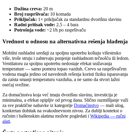
Dužina creva:
20 m
Broj raspršivača:
10 komada
Priključak:
1× priključak za standardnu dvorišnu slavinu
Radni pritisak vode:
2,5 – 4 bara
Potrošnja vode:
~2 l/h po raspršivaču
Vrednost u odnosu na alternativna rešenja hlađenja
Mobilni rashladni uređaji za spoljnu upotrebu koštaju višestruko
više, troše struju i zahtevaju punjenje rashladnom tečnošću ili ledom.
Ventilatoru za spoljnu upotrebu nedostaje efekat snižavanja
temperature — samo pomera topao vazduh. Crevo sa raspršivačem
vodena magla jedino od navedenih rešenja koristi fiziku isparavanja
da zaista smanji temperaturu vazduha, a ne samo da stvori lažni
osećaj svežine.
Za domaćinstva koja već imaju dvorišnu slavinu, investicija je
minimalna, a efekat opipljiv od prvog dana. Slično razmišljanje važi
za sve praktične nabavke iz kategorije
Domaćinstvo
— mali ulog,
konkretan dobitak na svakodnevnom nivou. Za dublji kontekst o
ručnim i baštenskim alatima možete pogledati i
Wikipedia — ručni
alati
.