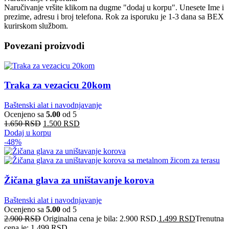
Naručivanje vršite klikom na dugme "dodaj u korpu". Unesete Ime i
prezime, adresu i broj telefona. Rok za isporuku je 1-3 dana sa BEX
kurirskom službom.
Povezani proizvodi
Traka za vezacicu 20kom
Baštenski alat i navodnjavanje
Ocenjeno sa
5.00
od 5
1.650
RSD
1.500
RSD
Dodaj u korpu
-48%
Žičana glava za uništavanje korova
Baštenski alat i navodnjavanje
Ocenjeno sa
5.00
od 5
2.900
RSD
Originalna cena je bila: 2.900 RSD.
1.499
RSD
Trenutna
cena je: 1.499 RSD.