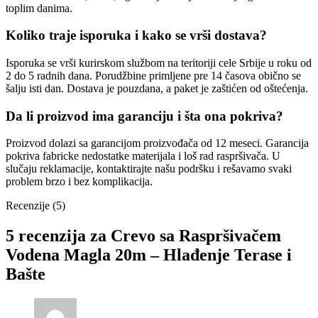
toplim danima.
Koliko traje isporuka i kako se vrši dostava?
Isporuka se vrši kurirskom službom na teritoriji cele Srbije u roku od
2 do 5 radnih dana. Porudžbine primljene pre 14 časova obično se
šalju isti dan. Dostava je pouzdana, a paket je zaštićen od oštećenja.
Da li proizvod ima garanciju i šta ona pokriva?
Proizvod dolazi sa garancijom proizvođača od 12 meseci. Garancija
pokriva fabricke nedostatke materijala i loš rad raspršivača. U
slučaju reklamacije, kontaktirajte našu podršku i rešavamo svaki
problem brzo i bez komplikacija.
Recenzije (5)
5 recenzija za
Crevo sa Raspršivačem
Vodena Magla 20m – Hlađenje Terase i
Bašte