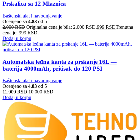
Prskalica sa 12 Mlaznica
Baštenski alat i navodnjavanje
Ocenjeno sa
4.83
od 5
2.000
RSD
Originalna cena je bila: 2.000 RSD.
999
RSD
Trenutna
cena je: 999 RSD.
Dodaj u korpu
Automatska leđna kanta za prskanje 16L —
baterija 4000mAh, pritisak do 120 PSI
Baštenski alat i navodnjavanje
Ocenjeno sa
4.83
od 5
11.000
RSD
10.000
RSD
Dodaj u korpu