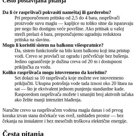
Često postavljana pitanja
Da li će raspršivači pokvasiti nameštaj ili garderobu?
Pri preporučenom pritisku od 2,5 do 4 bara, raspršivači
proizvode suvu maglu — kapljice su toliko sitne da isparavaju
pre nego što dostignu veće površine. Ako pritisak u vašoj
mreži prelazi 4 bara, preporučujemo ugradnju reduktora
pritiska na slavinu.
Mogu li koristiti sistem na balkonu višespratnice?
Da, sistem funkcioniše na bilo kom balkonu koji ima pristup
vodi. Crevo se provlači uz ogradu i pričvršćuje bez bušenja.
Jedino ograničenje je dužina creva od 20 m i dostupnost
priključka za vodu.
Koliko raspršivača mogu istovremeno da koristim?
Set dolazi sa 10 raspršivača koje možete sve istovremeno
priključiti. Ukupna potrošnja vode tada iznosi oko 20 litara na
sat — što je ekvivalent jednom punjenju standardne kade.
Rasporedom raspršivača možete i smanjiti broj aktivnih tačaka
ako želite manji intenzitet hlađenja.
Naručite crevo sa raspršivačem vodena magla danas i od prvog
koraka izvan stana dočekaće vas svež, rashlađen prostor — bez
čekanja na instalatere i bez mesečnih troškova električne energije.
Česta pitanja