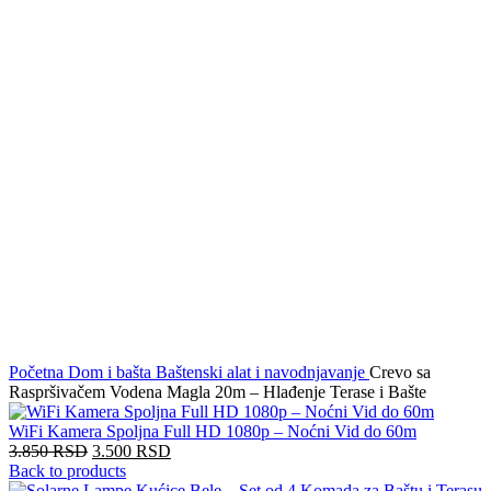
Click to enlarge
Početna
Dom i bašta
Baštenski alat i navodnjavanje
Crevo sa
Raspršivačem Vodena Magla 20m – Hlađenje Terase i Bašte
WiFi Kamera Spoljna Full HD 1080p – Noćni Vid do 60m
3.850
RSD
3.500
RSD
Back to products