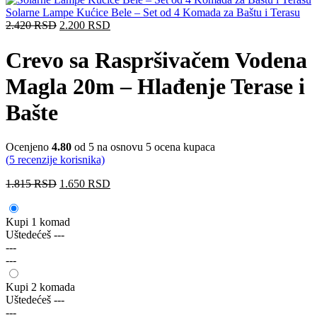
Solarne Lampe Kućice Bele – Set od 4 Komada za Baštu i Terasu
2.420
RSD
2.200
RSD
Crevo sa Raspršivačem Vodena
Magla 20m – Hlađenje Terase i
Bašte
Ocenjeno
4.80
od 5 na osnovu
5
ocena kupaca
(
5
recenzije korisnika)
1.815
RSD
1.650
RSD
Kupi 1 komad
Uštedećeš
---
---
---
Kupi 2 komada
Uštedećeš
---
---