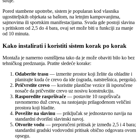
struje.
Pored stambene upotrebe, sistem je popularan kod vlasnika
ugostiteljskih objekata sa baštom, na letnjim kampovanjima,
sajmovima ili sportskim manifestacijama. Svuda gde postoji slavina
s pritiskom od 2,5 do 4 bara, ovaj set može biti u funkciji za manje
od 10 minuta.
Kako instalirati i koristiti sistem korak po korak
Montaža je namerno osmišljena tako da je može obaviti bilo ko bez
tehničkog predznanja. Pratite sledeće korake:
Odaberite trasu
— izmerite prostor koji želite da ohladite i
planirajte kuda će crevo da ide (ograda, natstrešnica, pergola).
Pričvrstite crevo
— koristite plastične vezice ili isporučene
nosače da pričvrstite crevo uz nosivu konstrukciju.
Rasporedite raspršivače
— postavite 10 raspršivača
ravnomerno duž creva, na rastojanju prilagođenom veličini
prostora koji hladite.
Povežite na slavinu
— priključak se jednostavno navija na
standardni dvorišni slavinski navoj.
Otvorite vodu
— preporučeni pritisak je između 2,5 i 4 bara;
standardni gradski vodovodni pritisak obično odgovara ovom
opsegu.