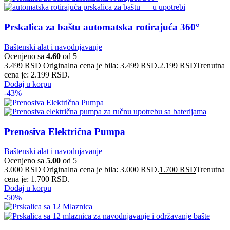
Prskalica za baštu automatska rotirajuća 360°
Baštenski alat i navodnjavanje
Ocenjeno sa
4.60
od 5
3.499
RSD
Originalna cena je bila: 3.499 RSD.
2.199
RSD
Trenutna
cena je: 2.199 RSD.
Dodaj u korpu
-43%
Prenosiva Električna Pumpa
Baštenski alat i navodnjavanje
Ocenjeno sa
5.00
od 5
3.000
RSD
Originalna cena je bila: 3.000 RSD.
1.700
RSD
Trenutna
cena je: 1.700 RSD.
Dodaj u korpu
-50%