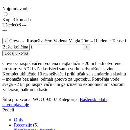
---
Najprodavanije
Kupi 3 komada
Uštedećeš
---
---
---
Crevo sa Raspršivačem Vodena Magla 20m – Hlađenje Terase i
Bašte količina
Dodaj u korpu
Crevo sa raspršivačem vodena magla dužine 20 m hladi otvorene
prostore za 5°C i više koristeći samo vodu iz dvorišne slavine.
Komplet uključuje 10 raspršivača i priključak za standardnu slavinu
– montaža bez alata, odmah gotovo za upotrebu. Potrošnja vode
svega ~2 l/h po raspršivaču čini ga izuzetno ekonomičnim izborom
za terasu, balkon ili baštu.
Šifra proizvoda:
WOO-93507
Kategorija:
Baštenski alat i
navodnjavanje
Podeli
Opis
Recenzije (5)