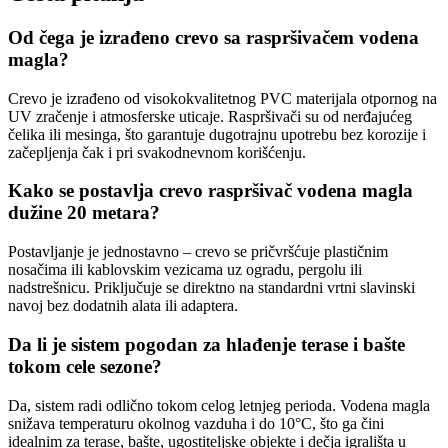
Od čega je izrađeno crevo sa raspršivačem vodena
magla?
Crevo je izrađeno od visokokvalitetnog PVC materijala otpornog na
UV zračenje i atmosferske uticaje. Raspršivači su od nerđajućeg
čelika ili mesinga, što garantuje dugotrajnu upotrebu bez korozije i
začepljenja čak i pri svakodnevnom korišćenju.
Kako se postavlja crevo raspršivač vodena magla
dužine 20 metara?
Postavljanje je jednostavno – crevo se pričvršćuje plastičnim
nosačima ili kablovskim vezicama uz ogradu, pergolu ili
nadstrešnicu. Priključuje se direktno na standardni vrtni slavinski
navoj bez dodatnih alata ili adaptera.
Da li je sistem pogodan za hlađenje terase i bašte
tokom cele sezone?
Da, sistem radi odlično tokom celog letnjeg perioda. Vodena magla
snižava temperaturu okolnog vazduha i do 10°C, što ga čini
idealnim za terase, bašte, ugostiteljske objekte i dečja igrališta u