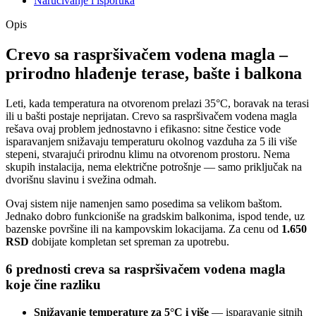
Naručivanje i isporuka
Opis
Crevo sa raspršivačem vodena magla –
prirodno hlađenje terase, bašte i balkona
Leti, kada temperatura na otvorenom prelazi 35°C, boravak na terasi
ili u bašti postaje neprijatan. Crevo sa raspršivačem vodena magla
rešava ovaj problem jednostavno i efikasno: sitne čestice vode
isparavanjem snižavaju temperaturu okolnog vazduha za 5 ili više
stepeni, stvarajući prirodnu klimu na otvorenom prostoru. Nema
skupih instalacija, nema električne potrošnje — samo priključak na
dvorišnu slavinu i svežina odmah.
Ovaj sistem nije namenjen samo posedima sa velikom baštom.
Jednako dobro funkcioniše na gradskim balkonima, ispod tende, uz
bazenske površine ili na kampovskim lokacijama. Za cenu od
1.650
RSD
dobijate kompletan set spreman za upotrebu.
6 prednosti creva sa raspršivačem vodena magla
koje čine razliku
Snižavanje temperature za 5°C i više
— isparavanje sitnih