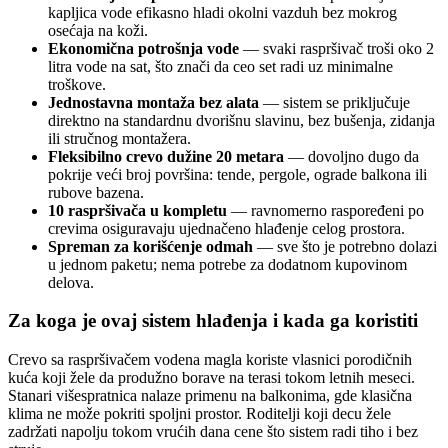
kapljica vode efikasno hladi okolni vazduh bez mokrog
osećaja na koži.
Ekonomična potrošnja vode
— svaki raspršivač troši oko 2
litra vode na sat, što znači da ceo set radi uz minimalne
troškove.
Jednostavna montaža bez alata
— sistem se priključuje
direktno na standardnu dvorišnu slavinu, bez bušenja, zidanja
ili stručnog montažera.
Fleksibilno crevo dužine 20 metara
— dovoljno dugo da
pokrije veći broj površina: tende, pergole, ograde balkona ili
rubove bazena.
10 raspršivača u kompletu
— ravnomerno raspoređeni po
crevima osiguravaju ujednačeno hlađenje celog prostora.
Spreman za korišćenje odmah
— sve što je potrebno dolazi
u jednom paketu; nema potrebe za dodatnom kupovinom
delova.
Za koga je ovaj sistem hlađenja i kada ga koristiti
Crevo sa raspršivačem vodena magla koriste vlasnici porodičnih
kuća koji žele da produžno borave na terasi tokom letnih meseci.
Stanari višespratnica nalaze primenu na balkonima, gde klasična
klima ne može pokriti spoljni prostor. Roditelji koji decu žele
zadržati napolju tokom vrućih dana cene što sistem radi tiho i bez