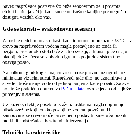
Savet: raspršivače postavite što bliže senkovitom delu prostora —
efekat hlađenja jači je kada sunce ne isušuje kapljice pre nego što
dostignu vazduh oko vas.
Gde se koristi – svakodnevni scenariji
Zamislite nedeljni ručak u bašti kada termometar pokazuje 38°C. Uz
crevo sa raspršivačem vodena magla postavljeno uz tende ili
pergolu, prostor oko stola biće znatno svežiji, a hrana i piće ostaju
hladniji duže. Deca se slobodno igraju napolju dok sistem tiho
obavlja posao.
Na balkonu gradskog stana, crevo se može provući uz ogradu uz
minimalan vizuelni uticaj. Raspršivači rade tiho, ne uznemiravaju
susede i troše manje vode od jednog punjenja kade po satu. Za sve
koji traže praktičnu opremu za
Baštu i alate
, ovo je jedan od najbrže
primenjivih sistema.
Uz bazene, efekt je posebno izražen: rashladna magla dopunjuje
utisak svežine koji ionako postoji uz vodenu površinu. U
kampovima se crevo može privremeno postaviti između šatorskih
motki ili nadstrešnice, bez trajnih intervencija.
Tehničke karakteristike