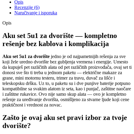
Opis
Recenzije (6)
Naručivanje i isporuka
Opis
Aku set 5u1 za dvorište — kompletno
rešenje bez kablova i komplikacija
Aku set 5u1 za dvorište
jedno je od najpametnijih rešenja za sve
koji žele uredno dvorište bez gubljenja vremena i energije. Umesto
da kupuješ pet različitih alata od pet različitih proizvođača, ovaj set ti
donosi sve što ti treba u jednom paketu — električne makaze za
grane, mini motornu testeru, trimer za travu, duvač za lišće i
teleskopsku dršku. Uz to, u paketu su i dve punjive baterije potpuno
kompatibilne sa svakim alatom iz seta, kao i punjač, zaštitne naočare
i zaštitne rukavice. Ovo nije samo skup alata — ovo je kompletno
rešenje za uređivanje dvorišta, osmišljeno za stvarne ljude koji cene
praktičnost i vrednost za novac.
Zašto je ovaj aku set pravi izbor za tvoje
dvorište?