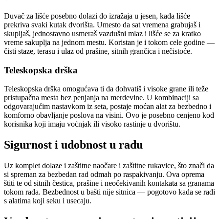
Duvač za lišće posebno dolazi do izražaja u jesen, kada lišće
prekriva svaki kutak dvorišta. Umesto da sat vremena grabujaš i
skupljaš, jednostavno usmeraš vazdušni mlaz i lišće se za kratko
vreme sakuplja na jednom mestu. Koristan je i tokom cele godine —
čisti staze, terasu i ulaz od prašine, sitnih grančica i nečistoće.
Teleskopska drška
Teleskopska drška omogućava ti da dohvatiš i visoke grane ili teže
pristupačna mesta bez penjanja na merdevine. U kombinaciji sa
odgovarajućim nastavkom iz seta, postaje moćan alat za bezbedno i
komforno obavljanje poslova na visini. Ovo je posebno cenjeno kod
korisnika koji imaju voćnjak ili visoko rastinje u dvorištu.
Sigurnost i udobnost u radu
Uz komplet dolaze i zaštitne naočare i zaštitne rukavice, što znači da
si spreman za bezbedan rad odmah po raspakivanju. Ova oprema
štiti te od sitnih čestica, prašine i neočekivanih kontakata sa granama
tokom rada. Bezbednost u bašti nije sitnica — pogotovo kada se radi
s alatima koji seku i usecaju.