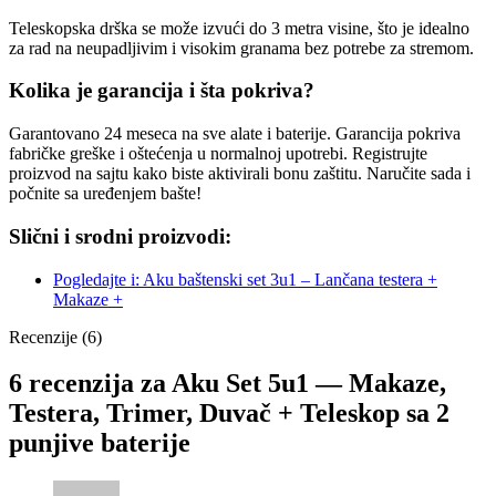
Teleskopska drška se može izvući do 3 metra visine, što je idealno
za rad na neupadljivim i visokim granama bez potrebe za stremom.
Kolika je garancija i šta pokriva?
Garantovano 24 meseca na sve alate i baterije. Garancija pokriva
fabričke greške i oštećenja u normalnoj upotrebi. Registrujte
proizvod na sajtu kako biste aktivirali bonu zaštitu. Naručite sada i
počnite sa uređenjem bašte!
Slični i srodni proizvodi:
Pogledajte i: Aku baštenski set 3u1 – Lančana testera +
Makaze +
Recenzije (6)
6 recenzija za
Aku Set 5u1 — Makaze,
Testera, Trimer, Duvač + Teleskop sa 2
punjive baterije