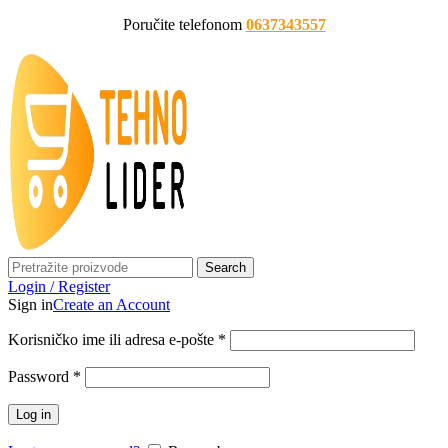
Poručite telefonom
0637343557
Search
Login / Register
Sign in
Create an Account
Korisničko ime ili adresa e-pošte
*
Password
*
Log in