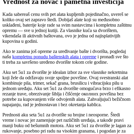
Vrednost za novac i pametna investicija
Kada sabereaš cenu svih pet alata kupljenih pojedinačno, uvereš se
koliko ovaj set zapravo štedi. Dobijaš alate koji su međusobno
usklađeni, baterije koje rade sa svim nastavcima i kompletnu zaštitnu
opremu — sve u jednoj kutiji. Za vlasnike kuća sa dvorištem,
vikendaša ili aktivnih baštovana, ovo je jedna od najisplativijih
kupovina u godini.
Ako te zanima još opreme za uređivanje bašte i dvorišta, pogledaj
našu
kompletnu ponudu baštenskih alata i opreme
i pronađi sve što
ti treba za savršeno uređeno dvorište tokom cele godine.
Aku set 5u1 za dvorište je idealan izbor za sve vlasnike nekretnina
koji žele da održavaju svoje spoljne površine. Ovaj svestranski alat
kombinuje pila, trimer, sekač grana, brusilicu i vibracijsku pilu u
jednom uređaju. Aku set 5u1 za dvorište omogućava brzo i efikasno
rezanje trave, obrezivanje šiblja i čišćenje околних površina bez
potrebe za kupovanjem više odvojenih alata. Zahvaljujući bežičnom
napajanju, rad je jednostavan i bez okretanja kablica.
Prednosti aku seta 5u1 za dvorište su brojne i neosporne. Štedi
vreme i novac jer zamenjuje pet različitih uređaja, a takođe pravi
manji buku od bešumnih motora. Aku set 5u1 za dvorište je lagan za
rukovanje, posebno pri radu na visokim granama, i pogodan je za