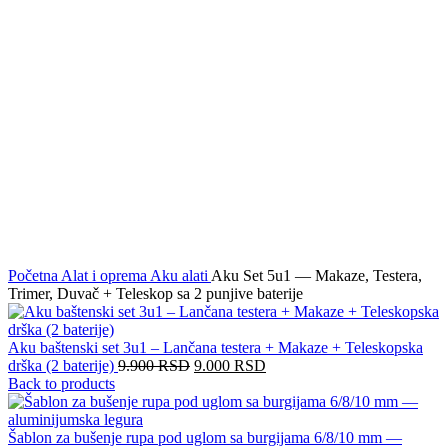
Click to enlarge
Početna
Alat i oprema
Aku alati
Aku Set 5u1 — Makaze, Testera,
Trimer, Duvač + Teleskop sa 2 punjive baterije
Aku baštenski set 3u1 – Lančana testera + Makaze + Teleskopska
drška (2 baterije)
9.900
RSD
9.000
RSD
Back to products
Šablon za bušenje rupa pod uglom sa burgijama 6/8/10 mm —