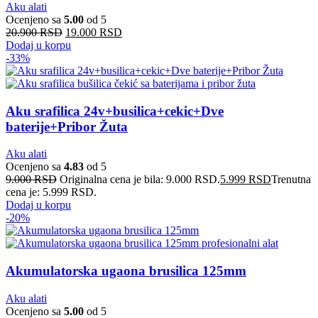
Aku alati
Ocenjeno sa
5.00
od 5
20.900
RSD
19.000
RSD
Dodaj u korpu
-33%
Aku srafilica 24v+busilica+cekic+Dve
baterije+Pribor Žuta
Aku alati
Ocenjeno sa
4.83
od 5
9.000
RSD
Originalna cena je bila: 9.000 RSD.
5.999
RSD
Trenutna
cena je: 5.999 RSD.
Dodaj u korpu
-20%
Akumulatorska ugaona brusilica 125mm
Aku alati
Ocenjeno sa
5.00
od 5