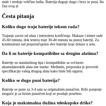
male i srednje veličine bašta. Baterija duguje dugo i brzo se puni, što
čini ovaj al
Česta pitanja
Koliko dugo traju baterije tokom rada?
Trajanje zavisi od alata i intenziteta korišćenja. Makaze i trimer rade
45-60 minuta, dok testera traje 30-40 minuta na punoj bateriji. Za
kontinuirani rad preporučujemo dve baterije koje dolaze u setu.
Da li su baterije kompatibilne sa drugim alatima?
Baterije su standardnog tipa i kompatibilne sa većinom
akumulatorskih alata iste marke. Međutim, preporuka je proveriti
specifikaciju vašeg drugog alata kako biste bili sigurni.
Koliko se dugo puni baterija?
Baterije se pune za 3-4 sata sa originalnim punačem. Brže punjenje
moguće je sa brzim punačem koji se prodaje posebno.
Koja je maksimalna dužina teleskopske drške?