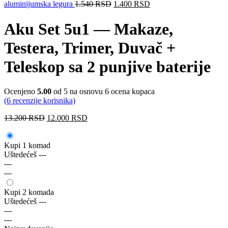
aluminijumska legura
1.540
RSD
1.400
RSD
Aku Set 5u1 — Makaze,
Testera, Trimer, Duvač +
Teleskop sa 2 punjive baterije
Ocenjeno
5.00
od 5 na osnovu
6
ocena kupaca
(
6
recenzije korisnika)
13.200
RSD
12.000
RSD
Kupi 1 komad
Uštedećeš
---
---
---
Kupi 2 komada
Uštedećeš
---
---
---