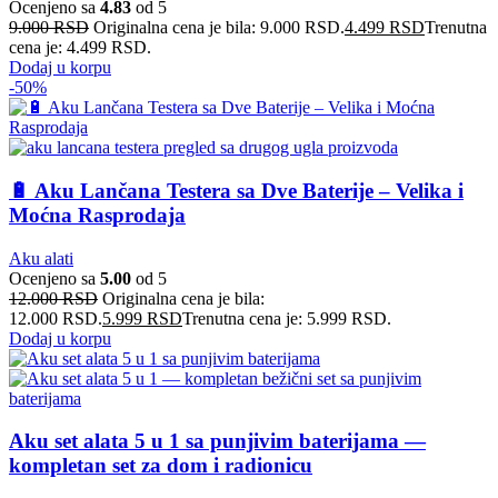
Ocenjeno sa
4.83
od 5
9.000
RSD
Originalna cena je bila: 9.000 RSD.
4.499
RSD
Trenutna
cena je: 4.499 RSD.
Dodaj u korpu
-50%
🔋 Aku Lančana Testera sa Dve Baterije – Velika i
Moćna Rasprodaja
Aku alati
Ocenjeno sa
5.00
od 5
12.000
RSD
Originalna cena je bila:
12.000 RSD.
5.999
RSD
Trenutna cena je: 5.999 RSD.
Dodaj u korpu
Aku set alata 5 u 1 sa punjivim baterijama —
kompletan set za dom i radionicu