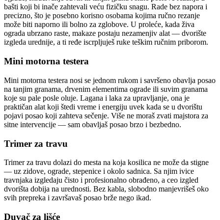
bašti koji bi inače zahtevali veću fizičku snagu. Rade bez napora i
precizno, što je posebno korisno osobama kojima ručno rezanje
može biti naporno ili bolno za zglobove. U proleće, kada živa
ograda ubrzano raste, makaze postaju nezamenjiv alat — dvorište
izgleda urednije, a ti ređe iscrpljuješ ruke teškim ručnim priborom.
Mini motorna testera
Mini motorna testera nosi se jednom rukom i savršeno obavlja posao
na tanjim granama, drvenim elementima ograde ili suvim granama
koje su pale posle oluje. Lagana i laka za upravljanje, ona je
praktičan alat koji štedi vreme i energiju uvek kada se u dvorištu
pojavi posao koji zahteva sečenje. Više ne moraš zvati majstora za
sitne intervencije — sam obavljaš posao brzo i bezbedno.
Trimer za travu
Trimer za travu dolazi do mesta na koja kosilica ne može da stigne
— uz zidove, ograde, stepenice i okolo sadnica. Sa njim ivice
travnjaka izgledaju čisto i profesionalno obrađeno, a ceo izgled
dvorišta dobija na urednosti. Bez kabla, slobodno manjevrišeš oko
svih prepreka i završavaš posao brže nego ikad.
Duvač za lišće