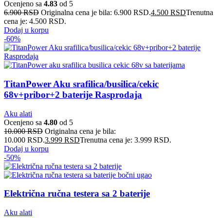
Ocenjeno sa
4.83
od 5
6.900
RSD
Originalna cena je bila: 6.900 RSD.
4.500
RSD
Trenutna
cena je: 4.500 RSD.
Dodaj u korpu
-60%
TitanPower Aku srafilica/busilica/cekic
68v+pribor+2 baterije Rasprodaja
Aku alati
Ocenjeno sa
4.80
od 5
10.000
RSD
Originalna cena je bila:
10.000 RSD.
3.999
RSD
Trenutna cena je: 3.999 RSD.
Dodaj u korpu
-50%
Električna ručna testera sa 2 baterije
Aku alati