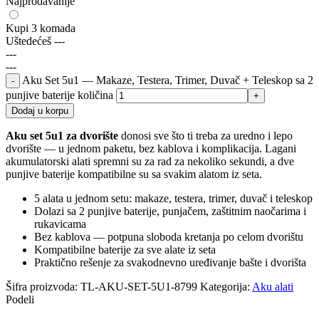
Najprodavanije
Kupi 3 komada
Uštedećeš
---
---
---
Aku Set 5u1 — Makaze, Testera, Trimer, Duvač + Teleskop sa 2
punjive baterije količina
Dodaj u korpu
Aku set 5u1 za dvorište
donosi sve što ti treba za uredno i lepo
dvorište — u jednom paketu, bez kablova i komplikacija. Lagani
akumulatorski alati spremni su za rad za nekoliko sekundi, a dve
punjive baterije kompatibilne su sa svakim alatom iz seta.
5 alata u jednom setu: makaze, testera, trimer, duvač i teleskop
Dolazi sa 2 punjive baterije, punjačem, zaštitnim naočarima i
rukavicama
Bez kablova — potpuna sloboda kretanja po celom dvorištu
Kompatibilne baterije za sve alate iz seta
Praktično rešenje za svakodnevno uređivanje bašte i dvorišta
Šifra proizvoda:
TL-AKU-SET-5U1-8799
Kategorija:
Aku alati
Podeli