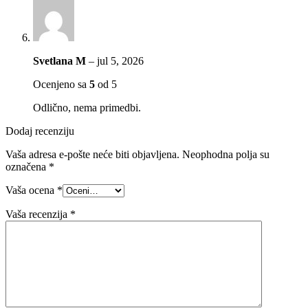
Svetlana M
–
jul 5, 2026
Ocenjeno sa
5
od 5
Odlično, nema primedbi.
Dodaj recenziju
Vaša adresa e-pošte neće biti objavljena.
Neophodna polja su
označena
*
Vaša ocena
*
Vaša recenzija
*