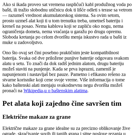
Ako si ikada proveo sat vremena rasplićući kabl produžnog voda po
bašti, ili tražio slobodnu utičnicu dok ti lišće odleti s terase sa vetrom
— razumeš vrednost akumulatorskog sistema. Sa ovim setom,
prosto uzmeš alat koji ti u tom trenutku treba, umetneš bateriju i
kreneš na posao. Nema kablova koji se zapliću oko nogu, nema
ograničenja dometa, nema vraćanja u garažu po drugu opremu.
Sloboda kretanja po celom dvorištu menja iskustvo rada u bašti iz
muke u zadovoljstvo.
Ono što ovaj set čini posebno praktičnim jeste kompatibilnost
baterija. Svaka od dve priložene punjive baterije odgovara svakom
alatu u setu. To znači da dok radiš jednim alatom, drugu bateriju
možeš staviti na punjenje. Kada se prva isprazni, zameniš je
napunjenom i nastavljaš bez pauze. Pametno i efikasno rešeno za
stvarne korisnike koji cene svoje vreme. Više informacija o tome
kako baštenski alati menjaju svakodnevnu negu dvorišta možeš
pronaći na
Wikipedia-u o baštenskim alatima
.
Pet alata koji zajedno čine savršen tim
Električne makaze za grane
Električne makaze za grane idealne su za precizno oblikovanje žive
ograde, skraćivanje suvih ili tanjih grana i sitne poslove rezanja u