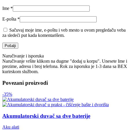
Ime
*
E-pošta
*
Sačuvaj moje ime, e-poštu i veb mesto u ovom pregledaču veba
za sledeći put kada komentarišem.
Naručivanje i isporuka
Naručivanje vršite klikom na dugme "dodaj u korpu". Unesete Ime i
prezime, adresu i broj telefona. Rok za isporuku je 1-3 dana sa BEX
kurirskom službom.
Povezani proizvodi
-35%
Akumulatorski duvač sa dve baterije
Aku alati