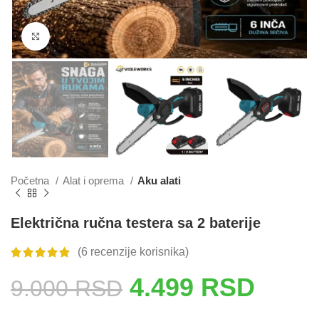
Click to enlarge
Početna
Alat i oprema
Aku alati
Električna ručna testera sa 2 baterije
(
6
recenzije korisnika)
4.499
RSD
9.000
RSD