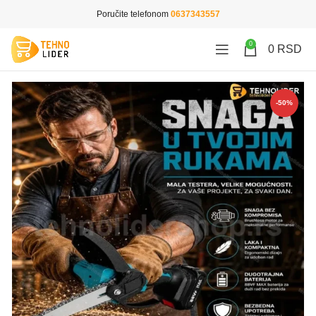
Poručite telefonom
0637343557
0
0
RSD
-50%