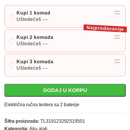
---
Kupi 1 komad
---
Uštedećeš
---
Najprodavanije
---
Kupi 2 komada
---
Uštedećeš
---
---
Kupi 3 komada
---
Uštedećeš
---
DODAJ U KORPU
Električna ručna testera sa 2 baterije
Šifra proizvoda:
TL319123292519501
Kategorija:
Aku alati