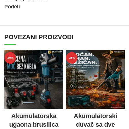
Podeli
POVEZANI PROIZVODI
-20%
-35%
Akumulatorska
Akumulatorski
ugaona brusilica
duvač sa dve