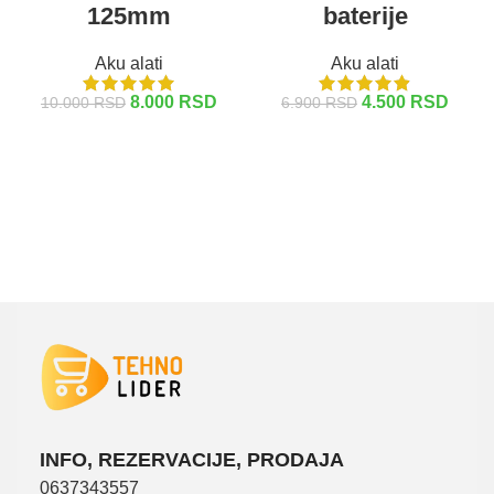
125mm
baterije
Aku alati
Aku alati
8.000
RSD
4.500
RSD
10.000
RSD
6.900
RSD
DODAJ U KORPU
DODAJ U KORPU
INFO, REZERVACIJE, PRODAJA
0637343557