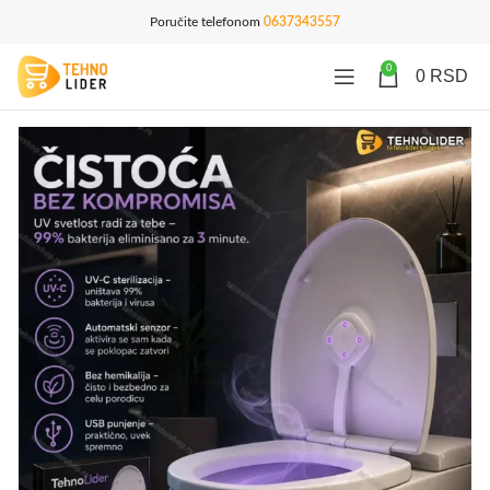
Poručite telefonom
0637343557
0
0
RSD