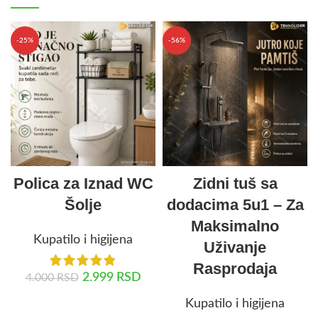
-25%
-56%
Polica za Iznad WC
Zidni tuš sa
Šolje
dodacima 5u1 – Za
Maksimalno
Kupatilo i higijena
Uživanje
Rasprodaja
2.999
RSD
4.000
RSD
Kupatilo i higijena
DODAJ U KORPU