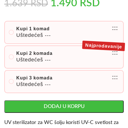
1.490
RSD
1.639
RSD
---
Kupi 1 komad
---
Uštedećeš
---
Najprodavanije
---
Kupi 2 komada
---
Uštedećeš
---
---
Kupi 3 komada
---
Uštedećeš
---
DODAJ U KORPU
UV sterilizator za WC šolju koristi UV-C svetlost za