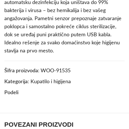
automatsku dezinfekciju koja uništava do 99%
bakterija i virusa – bez hemikalija i bez vašeg
angažovanja. Pametni senzor prepoznaje zatvaranje
poklopca i samostalno pokreće ciklus sterilizacije,
dok se uređaj puni praktično putem USB kabla.
Idealno rešenje za svako domaćinstvo koje higijenu
stavlja na prvo mesto.
Šifra proizvoda:
WOO-91535
Kategorija:
Kupatilo i higijena
Podeli
POVEZANI PROIZVODI