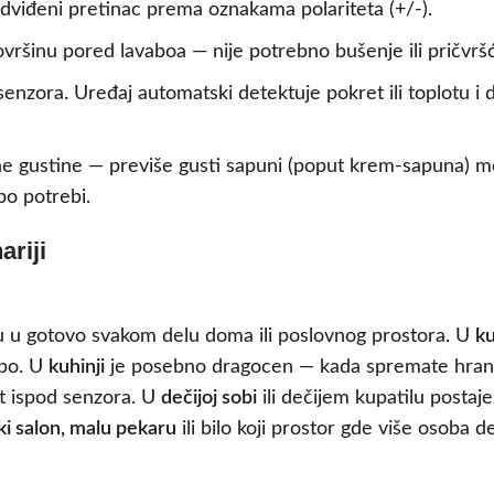
edviđeni pretinac prema oznakama polariteta (+/-).
ršinu pored lavaboa — nije potrebno bušenje ili pričvršći
enzora. Uređaj automatski detektuje pokret ili toplotu i
ne gustine — previše gusti sapuni (poput krem-sapuna)
po potrebi.
riji
hu u gotovo svakom delu doma ili poslovnog prostora. U
ku
abo. U
kuhinji
je posebno dragocen — kada spremate hranu
et ispod senzora. U
dečijoj sobi
ili dečijem kupatilu postaje
ski salon, malu pekaru
ili bilo koji prostor gde više osoba d