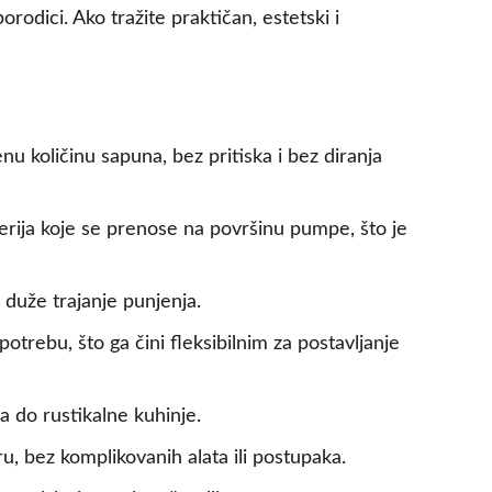
orodici. Ako tražite praktičan, estetski i
 količinu sapuna, bez pritiska i bez diranja
erija koje se prenose na površinu pumpe, što je
 duže trajanje punjenja.
trebu, što ga čini fleksibilnim za postavljanje
a do rustikalne kuhinje.
 bez komplikovanih alata ili postupaka.