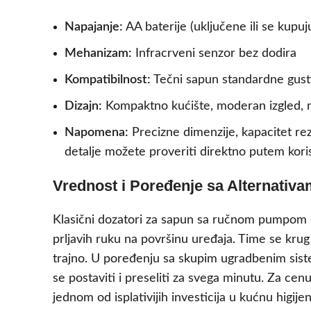
Napajanje:
AA baterije (uključene ili se kup
Mehanizam:
Infracrveni senzor bez dodira
Kompatibilnost:
Tečni sapun standardne gust
Dizajn:
Kompaktno kućište, moderan izgled, n
Napomena:
Precizne dimenzije, kapacitet rez
detalje možete proveriti direktno putem kori
Vrednost i Poređenje sa Alternativ
Klasični dozatori za sapun sa ručnom pumpom su 
prljavih ruku na površinu uređaja. Time se kru
trajno. U poređenju sa skupim ugradbenim sistem
se postaviti i preseliti za svega minutu. Za cen
jednom od isplativijih investicija u kućnu higi