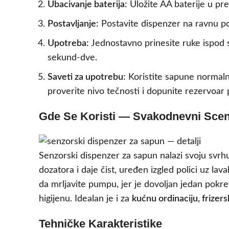
Ubacivanje baterija:
Uložite AA baterije u pr
Postavljanje:
Postavite dispenzer na ravnu pov
Upotreba:
Jednostavno prinesite ruke ispod s
sekund-dve.
Saveti za upotrebu:
Koristite sapune normal
proverite nivo tečnosti i dopunite rezervoar 
Gde Se Koristi — Svakodnevni Scena
Senzorski dispenzer za sapun nalazi svoju svr
dozatora i daje čist, uređen izgled polici uz lav
da mrljavite pumpu, jer je dovoljan jedan pokr
higijenu. Idealan je i za
kućnu ordinaciju, frizer
Tehničke Karakteristike