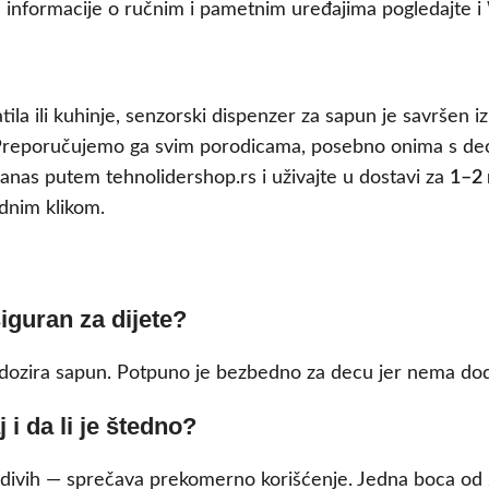
informacije o ručnim i pametnim uređajima pogledajte i
tila ili kuhinje, senzorski dispenzer za sapun je savršen 
 Preporučujemo ga svim porodicama, posebno onima s deco
nas putem tehnolidershop.rs i uživajte u dostavi za
1–2 
ednim klikom.
iguran za dijete?
 dozira sapun. Potpuno je bezbedno za decu jer nema dodi
 i da li je štedno?
tedivih — sprečava prekomerno korišćenje. Jedna boca od