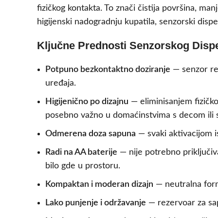
fizičkog kontakta. To znači čistija površina, man
higijenski nadogradnju kupatila, senzorski dis
Ključne Prednosti Senzorskog Disp
Potpuno bezkontaktno doziranje
— senzor reg
uređaja.
Higijenično po dizajnu
— eliminisanjem fizičk
posebno važno u domaćinstvima s decom ili s
Odmerena doza sapuna
— svaki aktivacijom i
Radi na AA baterije
— nije potrebno priključiv
bilo gde u prostoru.
Kompaktan i moderan dizajn
— neutralna forma
Lako punjenje i održavanje
— rezervoar za sap