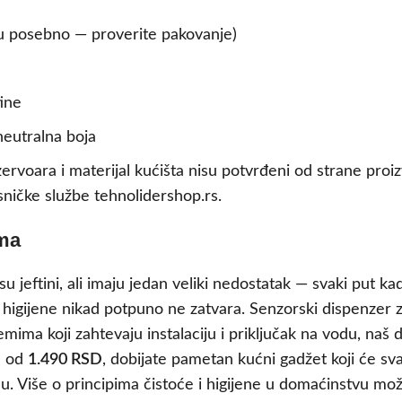
uju posebno — proverite pakovanje)
ine
eutralna boja
ervoara i materijal kućišta nisu potvrđeni od strane proi
sničke službe tehnolidershop.rs.
ama
jeftini, ali imaju jedan veliki nedostatak — svaki put ka
g higijene nikad potpuno ne zatvara. Senzorski dispenzer
ima koji zahtevaju instalaciju i priključak na vodu, naš 
u od
1.490 RSD
, dobijate pametan kućni gadžet koji će sva
jenu. Više o principima čistoće i higijene u domaćinstvu m