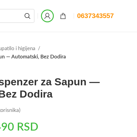
0637343557
patilo i higijena
un — Automatski, Bez Dodira
ispenzer za Sapun —
Bez Dodira
orisnika)
490
RSD