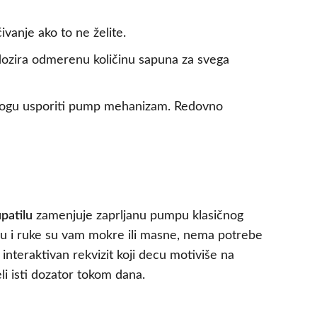
vanje ako to ne želite.
 dozira odmerenu količinu sapuna za svega
 mogu usporiti pump mehanizam. Redovno
patilu
zamenjuje zaprljanu pumpu klasičnog
 i ruke su vam mokre ili masne, nema potrebe
 interaktivan rekvizit koji decu motiviše na
eli isti dozator tokom dana.