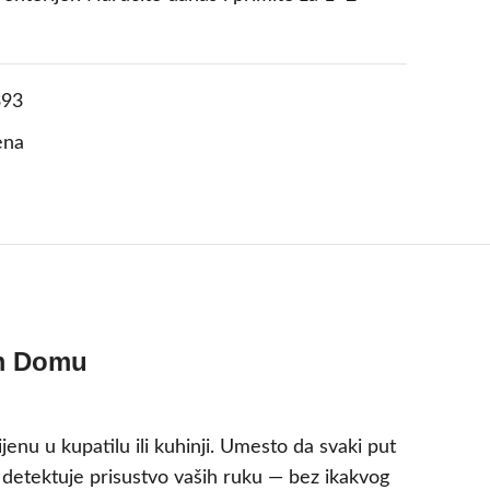
93
ena
em Domu
nu u kupatilu ili kuhinji. Umesto da svaki put
m detektuje prisustvo vaših ruku — bez ikakvog