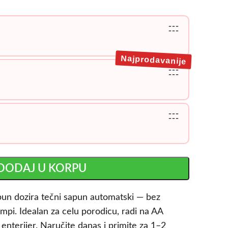
---
---
Najprodavanije
---
---
---
---
DODAJ U KORPU
pun dozira tečni sapun automatski — bez
umpi. Idealan za celu porodicu, radi na AA
i enterijer. Naručite danas i primite za 1–2