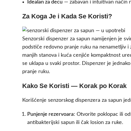
Idealan za decu
— zabavan i intuitivan način na
Za Koga Je i Kada Se Koristi?
Senzorski dispenzer za sapun namijenjen je sv
podstiče redovno pranje ruku na nenametljiv i z
manjih stanova i kuća cenjiće kompaktnost uređa
se uklapa u svaki prostor. Dispenzer je jednako
pranje ruku.
Kako Se Koristi — Korak po Korak
Korišćenje senzorskog dispenzera za sapun jed
Punjenje rezervoara:
Otvorite poklopac ili o
antibakterijski sapun ili čak losion za ruke.