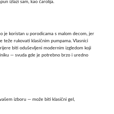
pun izlazi sam, kao čarolija.
no je koristan u porodicama s malom decom, jer
 je teže rukovati klasičnim pumpama. Vlasnici
rijere biti oduševljeni modernim izgledom koji
hodniku — svuda gde je potrebno brzo i uredno
ašem izboru — može biti klasični gel,