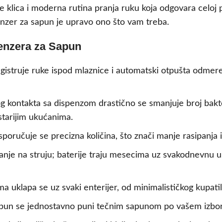
je klica i moderna rutina pranja ruku koja odgovara celoj p
penzer za sapun je upravo ono što vam treba.
enzera za Sapun
istruje ruke ispod mlaznice i automatski otpušta odmerenu
og kontakta sa dispenzom drastično se smanjuje broj bakt
tarijim ukućanima.
sporučuje se precizna količina, što znači manje rasipanja i
anje na struju; baterije traju mesecima uz svakodnevnu upo
 uklapa se uz svaki enterijer, od minimalističkog kupatil
un se jednostavno puni tečnim sapunom po vašem izboru,