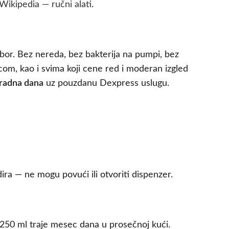
Wikipedia — ručni alati
.
izbor. Bez nereda, bez bakterija na pumpi, bez
m, kao i svima koji cene red i moderan izgled
radna dana
uz pouzdanu Dexpress uslugu.
ra — ne mogu povući ili otvoriti dispenzer.
 250 ml traje mesec dana u prosečnoj kući.