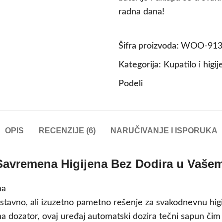
radna dana!
Šifra proizvoda:
WOO-913
Kategorija:
Kupatilo i higij
Podeli
OPIS
RECENZIJE (6)
NARUČIVANJE I ISPORUKA
 Savremena Higijena Bez Dodira u Vaš
tavno, ali izuzetno pametno rešenje za svakodnevnu higije
na dozator, ovaj uređaj automatski dozira tečni sapun či