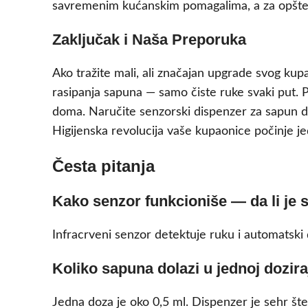
savremenim kućanskim pomagalima, a za opšte 
Zaključak i Naša Preporuka
Ako tražite mali, ali značajan upgrade svog kupa
rasipanja sapuna — samo čiste ruke svaki put.
doma. Naručite senzorski dispenzer za sapun da
Higijenska revolucija vaše kupaonice počinje j
Česta pitanja
Kako senzor funkcioniše — da li je s
Infracrveni senzor detektuje ruku i automatski
Koliko sapuna dolazi u jednoj doziraj
Jedna doza je oko 0,5 ml. Dispenzer je sehr š