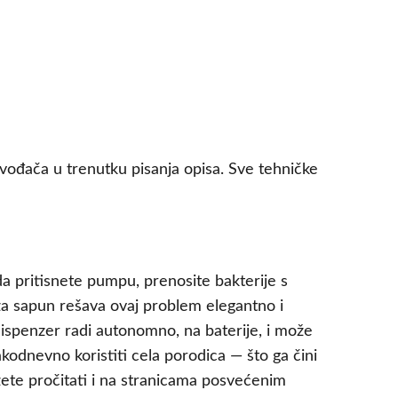
zvođača u trenutku pisanja opisa. Sve tehničke
da pritisnete pumpu, prenosite bakterije s
 za sapun rešava ovaj problem elegantno i
dispenzer radi autonomno, na baterije, i može
kodnevno koristiti cela porodica — što ga čini
ožete pročitati i na stranicama posvećenim