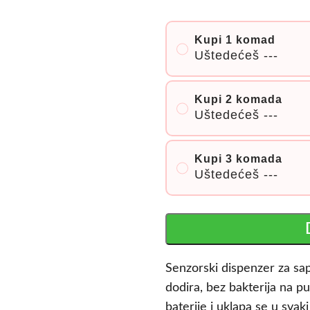
Kupi 1 komad
Uštedećeš
---
Kupi 2 komada
Uštedećeš
---
Kupi 3 komada
Uštedećeš
---
Senzorski dispenzer za sa
dodira, bez bakterija na p
baterije i uklapa se u svak