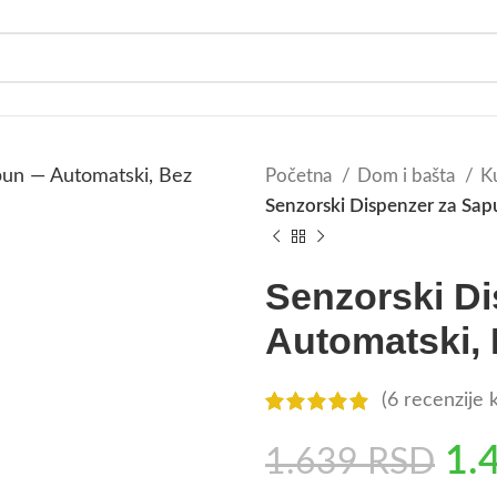
Početna
Dom i bašta
Ku
Senzorski Dispenzer za Sap
Senzorski D
Automatski, 
(
6
recenzije k
1.
1.639
RSD