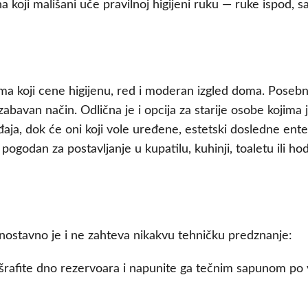
 koji mališani uče pravilnoj higijeni ruku — ruke ispod, sa
ima koji cene higijenu, red i moderan izgled doma. Poseb
abavan način. Odlična je i opcija za starije osobe kojima
ja, dok će oni koji vole uređene, estetski dosledne ente
 pogodan za postavljanje u kupatilu, kuhinji, toaletu ili 
nostavno je i ne zahteva nikakvu tehničku predznanje:
dšrafite dno rezervoara i napunite ga tečnim sapunom po v