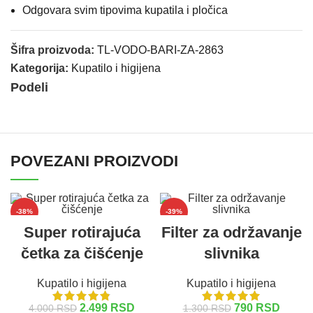
Odgovara svim tipovima kupatila i pločica
Šifra proizvoda:
TL-VODO-BARI-ZA-2863
Kategorija:
Kupatilo i higijena
Podeli
POVEZANI PROIZVODI
-38%
-39%
Super rotirajuća
Filter za održavanje
četka za čišćenje
slivnika
Kupatilo i higijena
Kupatilo i higijena
2.499
RSD
790
RSD
4.000
RSD
1.300
RSD