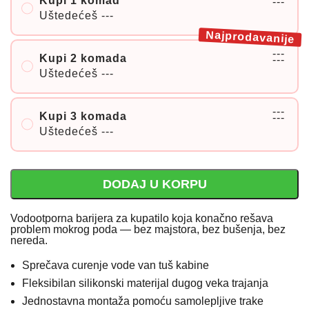
Kupi 1 komad
---
Uštedećeš
---
Najprodavanije
---
Kupi 2 komada
---
Uštedećeš
---
---
Kupi 3 komada
---
Uštedećeš
---
DODAJ U KORPU
Vodootporna barijera za kupatilo koja konačno rešava
problem mokrog poda — bez majstora, bez bušenja, bez
nereda.
Sprečava curenje vode van tuš kabine
Fleksibilan silikonski materijal dugog veka trajanja
Jednostavna montaža pomoću samolepljive trake