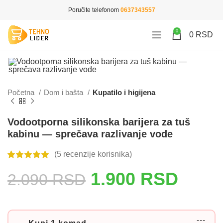
Poručite telefonom
0637343557
0
0
RSD
Početna
Dom i bašta
Kupatilo i higijena
Vodootporna silikonska barijera za tuš
kabinu — sprečava razlivanje vode
(
5
recenzije korisnika)
1.900
RSD
2.090
RSD
---