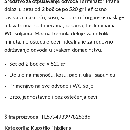
Sredstvo za otpušavanje odvoda
Terminator Praha
dolazi u setu od
2 bočice po 520 gr
i efikasno
rastvara masnoću, kosu, sapunicu i organske naslage
u lavaboima, sudoperama, kadama, tuš kabinama i
WC šoljama. Moćna formula deluje za nekoliko
minuta, ne oštećuje cevi i idealna je za redovno
održavanje odvoda u svakom domaćinstvu.
Set od 2 bočice × 520 gr
Deluje na masnoću, kosu, papir, ulja i sapunicu
Primenjivo na sve odvode i WC šolje
Brzo, jednostavno i bez oštećenja cevi
Šifra proizvoda:
TL579493397825386
Kategorija:
Kupatilo i higijena