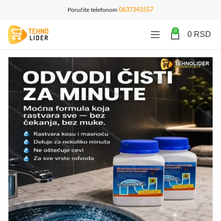
Poručite telefonom
0637343557
0
0
RSD