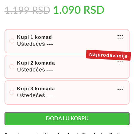
1.090
RSD
1.199
RSD
---
Kupi 1 komad
---
Uštedećeš
---
Najprodavanije
---
Kupi 2 komada
---
Uštedećeš
---
---
Kupi 3 komada
---
Uštedećeš
---
DODAJ U KORPU