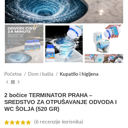
Početna
Dom i bašta
Kupatilo i higijena
2 bočice TERMINATOR PRAHA –
SREDSTVO ZA OTPUŠAVANJE ODVODA I
WC ŠOLJA (520 GR)
(
6
recenzije korisnika)