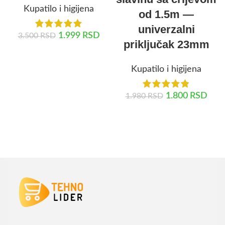
Kupatilo i higijena
od 1.5m —
univerzalni
1.999
RSD
3.500
RSD
priključak 23mm
DODAJ U KORPU
Kupatilo i higijena
1.800
RSD
1.980
RSD
DODAJ U KORPU