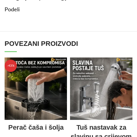
Podeli
POVEZANI PROIZVODI
-43%
Perač čaša i šolja
Tuš nastavak za
slavinu sa crijevom