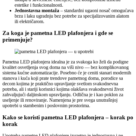
estetike i funkcionalnosti.
Jednostavna montaža
– standardni ugaoni nosač omogućava
brzu i laku ugradnju bez potrebe za specijalizovanim alatom
ili električarom.
Za koga je pametna LED plafonjera i gde se
primenjuje?
Pametna LED plafonjera idealna je za svakoga ko želi da podigne
kvalitet osvetljenja svog doma na viši nivo — bez komplikovanog
sistema kućne automatizacije. Posebno će je ceniti stanari modernih
stanova i kuća koji prate trendove pametnog doma, porodice sa
decom kojima je praktično upravljanje svetlom svakodnevna
potreba, ali i stariji korisnici kojima olakšava svakodnevni život
zahvaljujući daljinskom upravljanju. Odlična je i kao poklon za
useljenje ili renoviranje. Namenjena je pre svega unutrašnjoj
upotrebi u stambenim i poslovnim prostorima.
Kako se koristi pametna LED plafonjera – korak po
korak
Upotreba pametne LED plafonjere izuzetno je jednostavna i ne