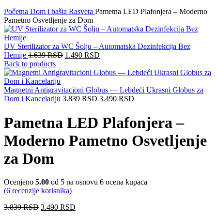
Početna
Dom i bašta
Rasveta
Pametna LED Plafonjera – Moderno
Pametno Osvetljenje za Dom
UV Sterilizator za WC Šolju – Automatska Dezinfekcija Bez
Hemije
1.639
RSD
1.490
RSD
Back to products
Magnetni Antigravitacioni Globus — Lebdeći Ukrasni Globus za
Dom i Kancelariju
3.839
RSD
3.490
RSD
Pametna LED Plafonjera –
Moderno Pametno Osvetljenje
za Dom
Ocenjeno
5.00
od 5 na osnovu
6
ocena kupaca
(
6
recenzije korisnika)
3.839
RSD
3.490
RSD