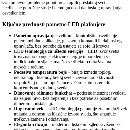
svakodnevne probleme poput prejakog ili preslabog svetla,
neefikasne potrošnje struje i nemogućnosti daljinskog upravljanja
osvetljenjem.
Ključne prednosti pametne LED plafonjere
Pametno upravljanje svetlom
– kontrolišite osvetljenje
putem mobilne aplikacije, glasovnih komandi ili daljinskog
upravljača, bez potrebe da ustajete sa sofe ili kreveta.
LED tehnologija za uštedu energije
– LED izvor svetla
troši znatno manje električne energije u poređenju sa
tradicionalnim sijalicama, što se direktno odražava na
mesečne račune.
Podesiva temperatura boje
– birajte između toplog,
neutralnog i hladnog belog svetla zavisno od aktivnosti i
raspoloženja — od opuštajuće večernje atmosfere do
koncentrisanog radnog svetla.
Dimovanje (dimmer funkcija)
– podesite intenzitet svetlosti
na željeni nivo, bez treperenja i bez potrebe za posebnim
dimerom u instalaciji.
Dugi radni vek
– LED tehnologija garantuje znatno duži vek
trajanja u odnosu na klasične izvore svetla, što smanjuje
troškove zamene i održavanja.
Elegantan dizajn
– moderni i diskretni izgled savršeno se
uklapa u savremene enterijere, bez kompromisa između