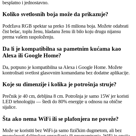
besplatno i jednostavno.
Koliko svetlosnih boja može da prikazuje?
Podržava RGB spektar sa preko 16 miliona boja. Možete odabrati
čist belac, toplu ženu, hladanu ženu ili bilo koju drugu nijansu
prema vašem raspoloženju.
Da li je kompatibilna sa pametnim kućama kao
Alexa ili Google Home?
Da, potpuno je kompatibilna sa Alexa i Google Home. Možete
kontrolisati svetlost glasovnim komandama bez dodatne aplikacije.
Koje su dimenzije i kolika je potrošnja struje?
Prečnik je 40 cm, debljina 8 cm. Potrošnja je samo 15W jer koristi
LED tehnologiju — štedi do 80% energije u odnosu na obične
sijalice.
Šta ako nema WiFi ili se plafonjera ne poveže?
Može se koristiti bez WiFi-ja samo fizičkim dugmetom, ali bez
mogućnosti daljinskog upravljanja ili programiranja. WiFi je opcija,