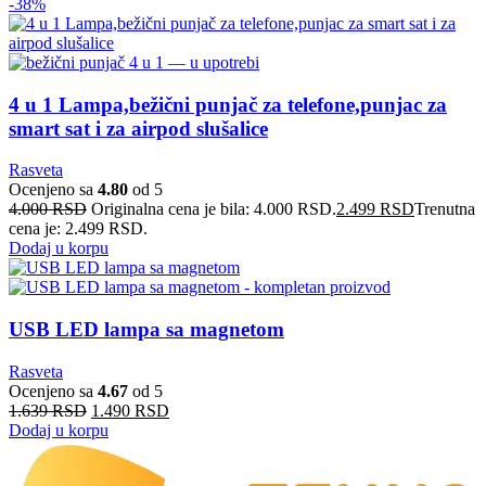
-38%
4 u 1 Lampa,bežični punjač za telefone,punjac za
smart sat i za airpod slušalice
Rasveta
Ocenjeno sa
4.80
od 5
4.000
RSD
Originalna cena je bila: 4.000 RSD.
2.499
RSD
Trenutna
cena je: 2.499 RSD.
Dodaj u korpu
USB LED lampa sa magnetom
Rasveta
Ocenjeno sa
4.67
od 5
1.639
RSD
1.490
RSD
Dodaj u korpu