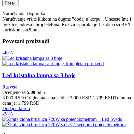
Naručivanje i isporuka
Naručivanje vršite klikom na dugme "dodaj u korpu". Unesete Ime i
prezime, adresu i broj telefona. Rok za isporuku je 1-3 dana sa BEX
kurirskom službom.
Povezani proizvodi
-40%
Led kristalna lampa sa 3 boje
Rasveta
Ocenjeno sa
5.00
od 5
3.000
RSD
Originalna cena je bila: 3.000 RSD.
1.799
RSD
Trenutna
cena je: 1.799 RSD.
Dodaj u korpu
-28%