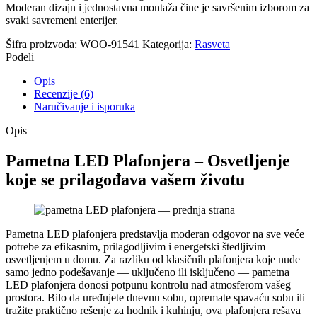
Moderan dizajn i jednostavna montaža čine je savršenim izborom za
svaki savremeni enterijer.
Šifra proizvoda:
WOO-91541
Kategorija:
Rasveta
Podeli
Opis
Recenzije (6)
Naručivanje i isporuka
Opis
Pametna LED Plafonjera – Osvetljenje
koje se prilagođava vašem životu
Pametna LED plafonjera predstavlja moderan odgovor na sve veće
potrebe za efikasnim, prilagodljivim i energetski štedljivim
osvetljenjem u domu. Za razliku od klasičnih plafonjera koje nude
samo jedno podešavanje — uključeno ili isključeno — pametna
LED plafonjera donosi potpunu kontrolu nad atmosferom vašeg
prostora. Bilo da uređujete dnevnu sobu, opremate spavaću sobu ili
tražite praktično rešenje za hodnik i kuhinju, ova plafonjera rešava