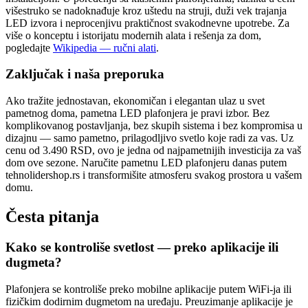
višestruko se nadoknađuje kroz uštedu na struji, duži vek trajanja
LED izvora i neprocenjivu praktičnost svakodnevne upotrebe. Za
više o konceptu i istorijatu modernih alata i rešenja za dom,
pogledajte
Wikipedia — ručni alati
.
Zaključak i naša preporuka
Ako tražite jednostavan, ekonomičan i elegantan ulaz u svet
pametnog doma, pametna LED plafonjera je pravi izbor. Bez
komplikovanog postavljanja, bez skupih sistema i bez kompromisa u
dizajnu — samo pametno, prilagodljivo svetlo koje radi za vas. Uz
cenu od 3.490 RSD, ovo je jedna od najpametnijih investicija za vaš
dom ove sezone. Naručite pametnu LED plafonjeru danas putem
tehnolidershop.rs i transformišite atmosferu svakog prostora u vašem
domu.
Česta pitanja
Kako se kontroliše svetlost — preko aplikacije ili
dugmeta?
Plafonjera se kontroliše preko mobilne aplikacije putem WiFi-ja ili
fizičkim dodirnim dugmetom na uređaju. Preuzimanje aplikacije je