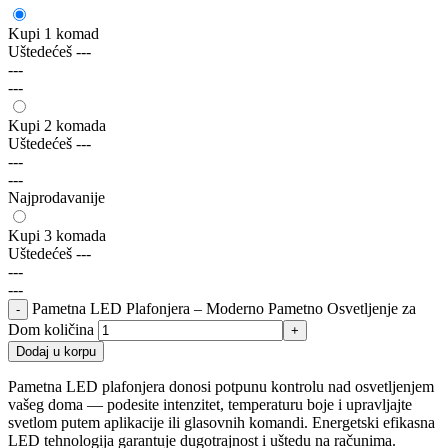
Kupi 1 komad
Uštedećeš
---
---
---
Kupi 2 komada
Uštedećeš
---
---
---
Najprodavanije
Kupi 3 komada
Uštedećeš
---
---
---
Pametna LED Plafonjera – Moderno Pametno Osvetljenje za
Dom količina
Dodaj u korpu
Pametna LED plafonjera donosi potpunu kontrolu nad osvetljenjem
vašeg doma — podesite intenzitet, temperaturu boje i upravljajte
svetlom putem aplikacije ili glasovnih komandi. Energetski efikasna
LED tehnologija garantuje dugotrajnost i uštedu na računima.