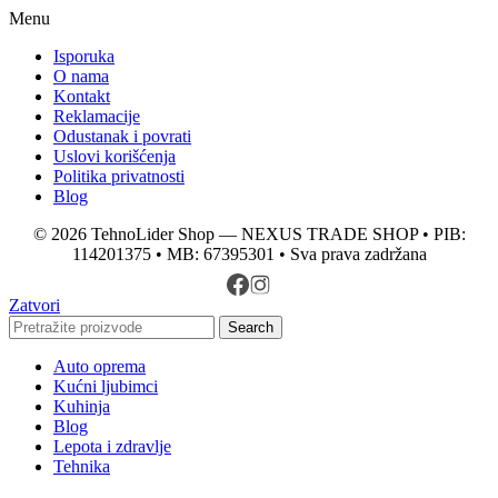
Menu
Isporuka
O nama
Kontakt
Reklamacije
Odustanak i povrati
Uslovi korišćenja
Politika privatnosti
Blog
© 2026 TehnoLider Shop — NEXUS TRADE SHOP • PIB:
114201375 • MB: 67395301 • Sva prava zadržana
Zatvori
Search
Auto oprema
Kućni ljubimci
Kuhinja
Blog
Lepota i zdravlje
Tehnika