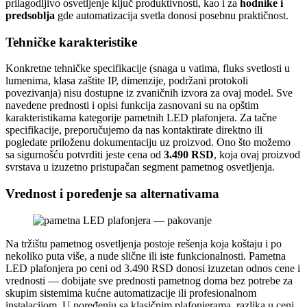
prilagodljivo osvetljenje ključ produktivnosti, kao i za
hodnike i
predsoblja
gde automatizacija svetla donosi posebnu praktičnost.
Tehničke karakteristike
Konkretne tehničke specifikacije (snaga u vatima, fluks svetlosti u
lumenima, klasa zaštite IP, dimenzije, podržani protokoli
povezivanja) nisu dostupne iz zvaničnih izvora za ovaj model. Sve
navedene prednosti i opisi funkcija zasnovani su na opštim
karakteristikama kategorije pametnih LED plafonjera. Za tačne
specifikacije, preporučujemo da nas kontaktirate direktno ili
pogledate priloženu dokumentaciju uz proizvod. Ono što možemo
sa sigurnošću potvrditi jeste cena od
3.490 RSD
, koja ovaj proizvod
svrstava u izuzetno pristupačan segment pametnog osvetljenja.
Vrednost i poređenje sa alternativama
Na tržištu pametnog osvetljenja postoje rešenja koja koštaju i po
nekoliko puta više, a nude slične ili iste funkcionalnosti. Pametna
LED plafonjera po ceni od 3.490 RSD donosi izuzetan odnos cene i
vrednosti — dobijate sve prednosti pametnog doma bez potrebe za
skupim sistemima kućne automatizacije ili profesionalnom
instalacijom. U poređenju sa klasičnim plafonjerama, razlika u ceni