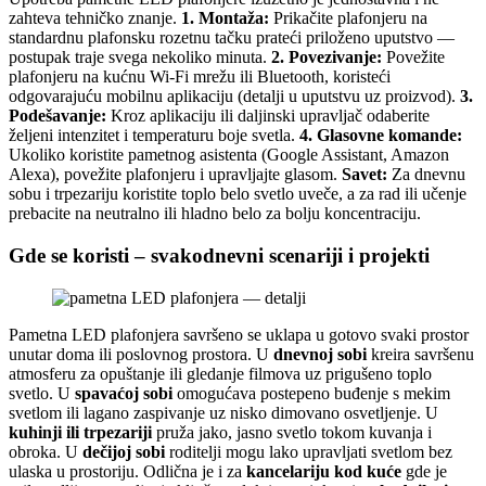
zahteva tehničko znanje.
1. Montaža:
Prikačite plafonjeru na
standardnu plafonsku rozetnu tačku prateći priloženo uputstvo —
postupak traje svega nekoliko minuta.
2. Povezivanje:
Povežite
plafonjeru na kućnu Wi-Fi mrežu ili Bluetooth, koristeći
odgovarajuću mobilnu aplikaciju (detalji u uputstvu uz proizvod).
3.
Podešavanje:
Kroz aplikaciju ili daljinski upravljač odaberite
željeni intenzitet i temperaturu boje svetla.
4. Glasovne komande:
Ukoliko koristite pametnog asistenta (Google Assistant, Amazon
Alexa), povežite plafonjeru i upravljajte glasom.
Savet:
Za dnevnu
sobu i trpezariju koristite toplo belo svetlo uveče, a za rad ili učenje
prebacite na neutralno ili hladno belo za bolju koncentraciju.
Gde se koristi – svakodnevni scenariji i projekti
Pametna LED plafonjera savršeno se uklapa u gotovo svaki prostor
unutar doma ili poslovnog prostora. U
dnevnoj sobi
kreira savršenu
atmosferu za opuštanje ili gledanje filmova uz prigušeno toplo
svetlo. U
spavaćoj sobi
omogućava postepeno buđenje s mekim
svetlom ili lagano zaspivanje uz nisko dimovano osvetljenje. U
kuhinji ili trpezariji
pruža jako, jasno svetlo tokom kuvanja i
obroka. U
dečijoj sobi
roditelji mogu lako upravljati svetlom bez
ulaska u prostoriju. Odlična je i za
kancelariju kod kuće
gde je