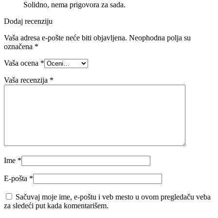
Solidno, nema prigovora za sada.
Dodaj recenziju
Vaša adresa e-pošte neće biti objavljena.
Neophodna polja su
označena
*
Vaša ocena
*
Vaša recenzija
*
Ime
*
E-pošta
*
Sačuvaj moje ime, e-poštu i veb mesto u ovom pregledaču veba
za sledeći put kada komentarišem.