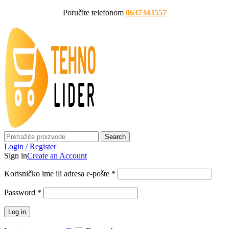
Poručite telefonom
0637343557
Search
Login / Register
Sign in
Create an Account
Korisničko ime ili adresa e-pošte
*
Password
*
Log in