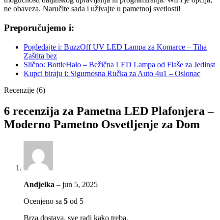
ne obaveza. Naručite sada i uživajte u pametnoj svetlosti!
Preporučujemo i:
Pogledajte i: BuzzOff UV LED Lampa za Komarce – Tiha
Zaštita bez
Slično: BottleHalo – Bežična LED Lampa od Flaše za Jedinst
Kupci biraju i: Sigurnosna Ručka za Auto 4u1 – Oslonac
Recenzije (6)
6 recenzija za
Pametna LED Plafonjera –
Moderno Pametno Osvetljenje za Dom
Andjelka
–
jun 5, 2025
Ocenjeno sa
5
od 5
Brza dostava, sve radi kako treba.