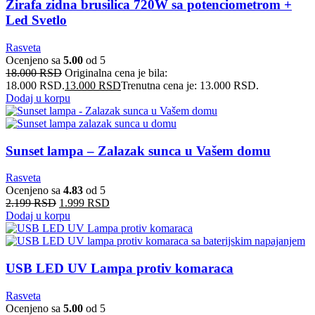
Žirafa zidna brusilica 720W sa potenciometrom +
Led Svetlo
Rasveta
Ocenjeno sa
5.00
od 5
18.000
RSD
Originalna cena je bila:
18.000 RSD.
13.000
RSD
Trenutna cena je: 13.000 RSD.
Dodaj u korpu
Sunset lampa – Zalazak sunca u Vašem domu
Rasveta
Ocenjeno sa
4.83
od 5
2.199
RSD
1.999
RSD
Dodaj u korpu
USB LED UV Lampa protiv komaraca
Rasveta
Ocenjeno sa
5.00
od 5