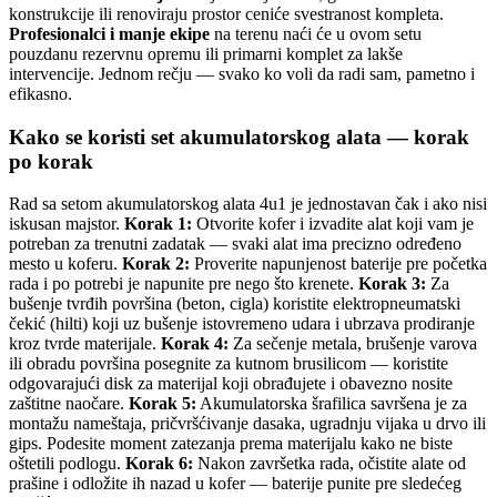
konstrukcije ili renoviraju prostor ceniće svestranost kompleta.
Profesionalci i manje ekipe
na terenu naći će u ovom setu
pouzdanu rezervnu opremu ili primarni komplet za lakše
intervencije. Jednom rečju — svako ko voli da radi sam, pametno i
efikasno.
Kako se koristi set akumulatorskog alata — korak
po korak
Rad sa setom akumulatorskog alata 4u1 je jednostavan čak i ako nisi
iskusan majstor.
Korak 1:
Otvorite kofer i izvadite alat koji vam je
potreban za trenutni zadatak — svaki alat ima precizno određeno
mesto u koferu.
Korak 2:
Proverite napunjenost baterije pre početka
rada i po potrebi je napunite pre nego što krenete.
Korak 3:
Za
bušenje tvrđih površina (beton, cigla) koristite elektropneumatski
čekić (hilti) koji uz bušenje istovremeno udara i ubrzava prodiranje
kroz tvrde materijale.
Korak 4:
Za sečenje metala, brušenje varova
ili obradu površina posegnite za kutnom brusilicom — koristite
odgovarajući disk za materijal koji obrađujete i obavezno nosite
zaštitne naočare.
Korak 5:
Akumulatorska šrafilica savršena je za
montažu nameštaja, pričvršćivanje dasaka, ugradnju vijaka u drvo ili
gips. Podesite moment zatezanja prema materijalu kako ne biste
oštetili podlogu.
Korak 6:
Nakon završetka rada, očistite alate od
prašine i odložite ih nazad u kofer — baterije punite pre sledećeg