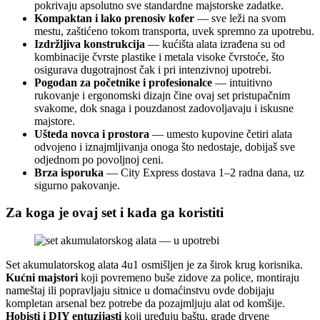
pokrivaju apsolutno sve standardne majstorske zadatke.
Kompaktan i lako prenosiv kofer
— sve leži na svom
mestu, zaštićeno tokom transporta, uvek spremno za upotrebu.
Izdržljiva konstrukcija
— kućišta alata izrađena su od
kombinacije čvrste plastike i metala visoke čvrstoće, što
osigurava dugotrajnost čak i pri intenzivnoj upotrebi.
Pogodan za početnike i profesionalce
— intuitivno
rukovanje i ergonomski dizajn čine ovaj set pristupačnim
svakome, dok snaga i pouzdanost zadovoljavaju i iskusne
majstore.
Ušteda novca i prostora
— umesto kupovine četiri alata
odvojeno i iznajmljivanja onoga što nedostaje, dobijaš sve
odjednom po povoljnoj ceni.
Brza isporuka
— City Express dostava 1–2 radna dana, uz
sigurno pakovanje.
Za koga je ovaj set i kada ga koristiti
Set akumulatorskog alata 4u1 osmišljen je za širok krug korisnika.
Kućni majstori
koji povremeno buše zidove za police, montiraju
nameštaj ili popravljaju sitnice u domaćinstvu ovde dobijaju
kompletan arsenal bez potrebe da pozajmljuju alat od komšije.
Hobisti i DIY entuzijasti
koji uređuju baštu, grade drvene