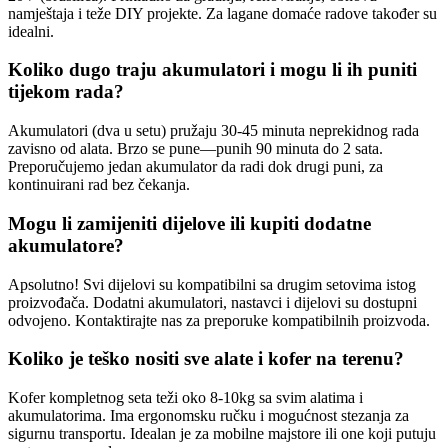
namještaja i teže DIY projekte. Za lagane domaće radove također su
idealni.
Koliko dugo traju akumulatori i mogu li ih puniti
tijekom rada?
Akumulatori (dva u setu) pružaju 30-45 minuta neprekidnog rada
zavisno od alata. Brzo se pune—punih 90 minuta do 2 sata.
Preporučujemo jedan akumulator da radi dok drugi puni, za
kontinuirani rad bez čekanja.
Mogu li zamijeniti dijelove ili kupiti dodatne
akumulatore?
Apsolutno! Svi dijelovi su kompatibilni sa drugim setovima istog
proizvođača. Dodatni akumulatori, nastavci i dijelovi su dostupni
odvojeno. Kontaktirajte nas za preporuke kompatibilnih proizvoda.
Koliko je teško nositi sve alate i kofer na terenu?
Kofer kompletnog seta teži oko 8-10kg sa svim alatima i
akumulatorima. Ima ergonomsku ručku i mogućnost stezanja za
sigurnu transportu. Idealan je za mobilne majstore ili one koji putuju