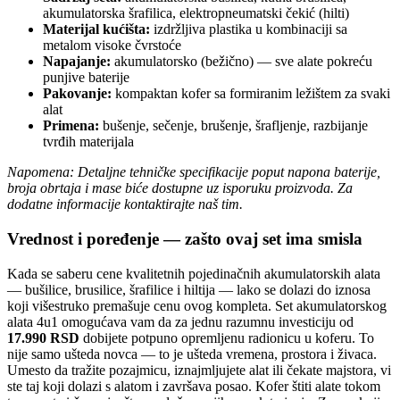
akumulatorska šrafilica, elektropneumatski čekić (hilti)
Materijal kućišta:
izdržljiva plastika u kombinaciji sa
metalom visoke čvrstoće
Napajanje:
akumulatorsko (bežično) — sve alate pokreću
punjive baterije
Pakovanje:
kompaktan kofer sa formiranim ležištem za svaki
alat
Primena:
bušenje, sečenje, brušenje, šrafljenje, razbijanje
tvrđih materijala
Napomena: Detaljne tehničke specifikacije poput napona baterije,
broja obrtaja i mase biće dostupne uz isporuku proizvoda. Za
dodatne informacije kontaktirajte naš tim.
Vrednost i poređenje — zašto ovaj set ima smisla
Kada se saberu cene kvalitetnih pojedinačnih akumulatorskih alata
— bušilice, brusilice, šrafilice i hiltija — lako se dolazi do iznosa
koji višestruko premašuje cenu ovog kompleta. Set akumulatorskog
alata 4u1 omogućava vam da za jednu razumnu investiciju od
17.990 RSD
dobijete potpuno opremljenu radionicu u koferu. To
nije samo ušteda novca — to je ušteda vremena, prostora i živaca.
Umesto da tražite pozajmicu, iznajmljujete alat ili čekate majstora, vi
ste taj koji dolazi s alatom i završava posao. Kofer štiti alate tokom