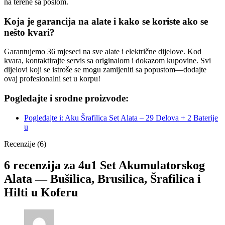
na terene sa poslom.
Koja je garancija na alate i kako se koriste ako se
nešto kvari?
Garantujemo 36 mjeseci na sve alate i električne dijelove. Kod
kvara, kontaktirajte servis sa originalom i dokazom kupovine. Svi
dijelovi koji se istroše se mogu zamijeniti sa popustom—dodajte
ovaj profesionalni set u korpu!
Pogledajte i srodne proizvode:
Pogledajte i: Aku Šrafilica Set Alata – 29 Delova + 2 Baterije
u
Recenzije (6)
6 recenzija za
4u1 Set Akumulatorskog
Alata — Bušilica, Brusilica, Šrafilica i
Hilti u Koferu