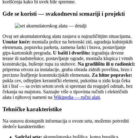
korišćenja kako bi uvek bile spremne.
Gde se koristi — svakodnevni scenariji i projekti
Ovaj set akumulatorskog alata zasjava u najrazličitijim situacijama.
Unutar kuće:
montaža police na betonski zid, ugradnja kuhinjskih
elemenata, popravka parketa, zamena šarki i brava, postavljanje
gips-kartonskih pregrada.
U bašti i dvorištu:
izgradnja drvene
terase ili nadstrešnice, postavljanje ograde, montaža klupica i vrtnih
konstrukcija, bušenje rupa za stubove.
Na gradilištu ili u radionici:
priprema otvora za instalacije, gruba obrada zidnih površina, brzo i
precizno šrafljenje konstrukcijskih elemenata.
Za hitne popravke:
pukla cev, odlepljen keramički element, pukotina u zidu koja čeka
kit i šraf — sa ovim setom uvek si spreman da reaguješ odmah, bez
čekanja na majstora. Saznajte više o tipovima ručnih i električnih
alata i njihovoj nameni na
Wikipedia — ručni alati
.
Tehničke karakteristike
Na osnovu dostupnih informacija o ovom setu, možemo potvrditi
sledeće karakteristike:
Sadržaj seta:
akumulatorska bušilica, kutna brusilica,