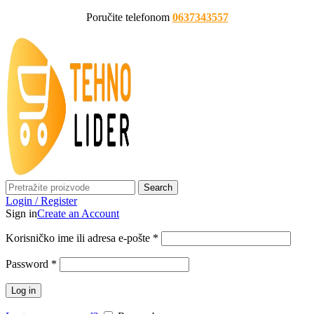
Poručite telefonom
0637343557
Search
Login / Register
Sign in
Create an Account
Korisničko ime ili adresa e-pošte
*
Password
*
Log in