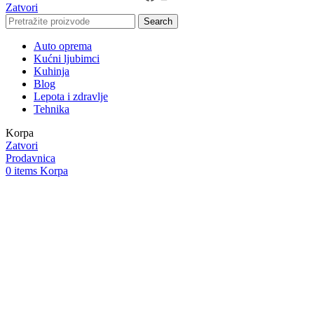
Zatvori
Search
Auto oprema
Kućni ljubimci
Kuhinja
Blog
Lepota i zdravlje
Tehnika
Korpa
Zatvori
Prodavnica
0
items
Korpa