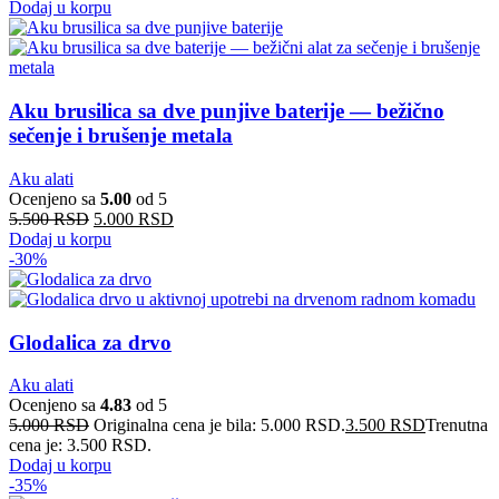
Dodaj u korpu
Aku brusilica sa dve punjive baterije — bežično
sečenje i brušenje metala
Aku alati
Ocenjeno sa
5.00
od 5
5.500
RSD
5.000
RSD
Dodaj u korpu
-30%
Glodalica za drvo
Aku alati
Ocenjeno sa
4.83
od 5
5.000
RSD
Originalna cena je bila: 5.000 RSD.
3.500
RSD
Trenutna
cena je: 3.500 RSD.
Dodaj u korpu
-35%