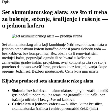
Opis
Set akumulatorskog alata: sve što ti treba
za bušenje, sečenje, šrafljenje i rušenje —
u jednom koferu
Set akumulatorskog alata koji kombinuje četiri nezaobilazna alata u
jednom prenosivom koferu konačno donosi pravu slobodu rada —
bez kablova, bez kompromisa. Bez obzira da li renoviraš stan,
uređuješ baštu, popravljaš ogradu ili se hvataš u koštac sa
zahtevnijim građevinskim projektom, ovaj komplet pruža sve što je
potrebno da posao završiš brzo, precizno i bez iznajmljivanja skupe
opreme. Jedan set. Bezbroj mogućnosti. Cena koja ima smisla.
Ključne prednosti seta akumulatorskog alata
Sloboda bez kablova
— akumulatorski pogon znači da radiš
gde hoćeš: u podrumu, na terasi, na gradilištu ili u bašti, bez
traženja utičnice i bez gužve od kablova.
Četiri alata u jednom koferu
— bušilica, kutna brusilica,
akumulatorska šrafilica i elektropneumatski čekić (hilti)