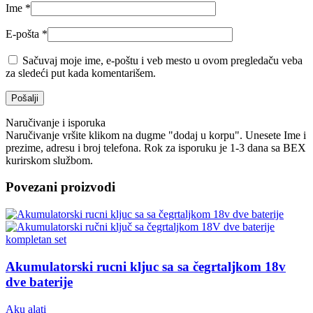
Ime
*
E-pošta
*
Sačuvaj moje ime, e-poštu i veb mesto u ovom pregledaču veba
za sledeći put kada komentarišem.
Naručivanje i isporuka
Naručivanje vršite klikom na dugme "dodaj u korpu". Unesete Ime i
prezime, adresu i broj telefona. Rok za isporuku je 1-3 dana sa BEX
kurirskom službom.
Povezani proizvodi
Akumulatorski rucni kljuc sa sa čegrtaljkom 18v
dve baterije
Aku alati