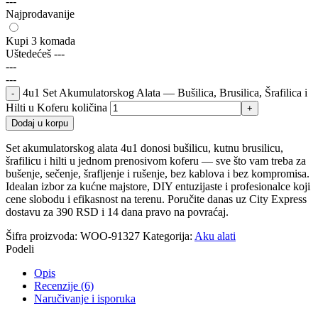
---
Najprodavanije
Kupi 3 komada
Uštedećeš
---
---
---
4u1 Set Akumulatorskog Alata — Bušilica, Brusilica, Šrafilica i
Hilti u Koferu količina
Dodaj u korpu
Set akumulatorskog alata 4u1 donosi bušilicu, kutnu brusilicu,
šrafilicu i hilti u jednom prenosivom koferu — sve što vam treba za
bušenje, sečenje, šrafljenje i rušenje, bez kablova i bez kompromisa.
Idealan izbor za kućne majstore, DIY entuzijaste i profesionalce koji
cene slobodu i efikasnost na terenu. Poručite danas uz City Express
dostavu za 390 RSD i 14 dana pravo na povraćaj.
Šifra proizvoda:
WOO-91327
Kategorija:
Aku alati
Podeli
Opis
Recenzije (6)
Naručivanje i isporuka