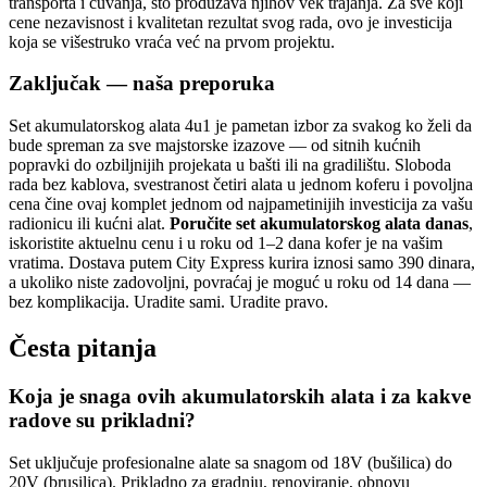
transporta i čuvanja, što produžava njihov vek trajanja. Za sve koji
cene nezavisnost i kvalitetan rezultat svog rada, ovo je investicija
koja se višestruko vraća već na prvom projektu.
Zaključak — naša preporuka
Set akumulatorskog alata 4u1 je pametan izbor za svakog ko želi da
bude spreman za sve majstorske izazove — od sitnih kućnih
popravki do ozbiljnijih projekata u bašti ili na gradilištu. Sloboda
rada bez kablova, svestranost četiri alata u jednom koferu i povoljna
cena čine ovaj komplet jednom od najpametinijih investicija za vašu
radionicu ili kućni alat.
Poručite set akumulatorskog alata danas
,
iskoristite aktuelnu cenu i u roku od 1–2 dana kofer je na vašim
vratima. Dostava putem City Express kurira iznosi samo 390 dinara,
a ukoliko niste zadovoljni, povraćaj je moguć u roku od 14 dana —
bez komplikacija. Uradite sami. Uradite pravo.
Česta pitanja
Koja je snaga ovih akumulatorskih alata i za kakve
radove su prikladni?
Set uključuje profesionalne alate sa snagom od 18V (bušilica) do
20V (brusilica). Prikladno za gradnju, renoviranje, obnovu