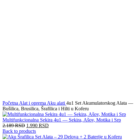
Click to enlarge
Početna
Alat i oprema
Aku alati
4u1 Set Akumulatorskog Alata —
Bušilica, Brusilica, Šrafilica i Hilti u Koferu
Multifunkcionalna Sekira 4u1 — Sekira, Ašov, Motika i Srp
2.189
RSD
1.990
RSD
Back to products