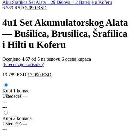
Aku Šrafilica Set Alata – 29 Delova + 2 Baterije u Koferu
6.589
RSD
5.990
RSD
4u1 Set Akumulatorskog Alata
— Bušilica, Brusilica, Šrafilica
i Hilti u Koferu
Ocenjeno
4.67
od 5 na osnovu
6
ocena kupaca
(
6
recenzije korisnika)
19.789
RSD
17.990
RSD
Kupi 1 komad
Uštedećeš
---
---
---
Kupi 2 komada
Uštedećeš
---
---