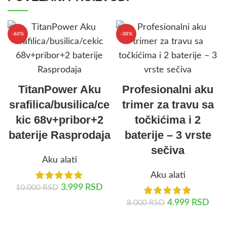
-60%
-38%
TitanPower Aku
Profesionalni aku
srafilica/busilica/ce
trimer za travu sa
kic 68v+pribor+2
točkićima i 2
baterije Rasprodaja
baterije – 3 vrste
sečiva
Aku alati
Aku alati
3.999
RSD
10.000
RSD
4.999
RSD
8.000
RSD
DODAJ U KORPU
DODAJ U KORPU