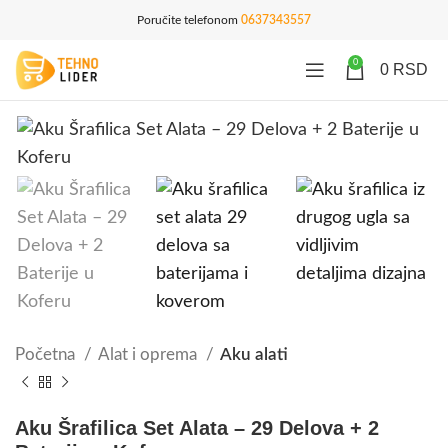
Poručite telefonom
0637343557
0
0
RSD
Početna
Alat i oprema
Aku alati
Aku Šrafilica Set Alata – 29 Delova + 2