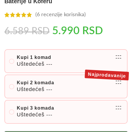
Baterije u Koferu
(
6
recenzije korisnika)
5.990
RSD
6.589
RSD
---
Kupi 1 komad
---
Uštedećeš
---
Najprodavanije
---
Kupi 2 komada
---
Uštedećeš
---
---
Kupi 3 komada
---
Uštedećeš
---