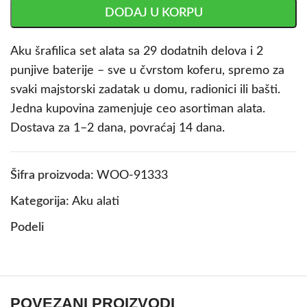
DODAJ U KORPU
Aku šrafilica set alata sa 29 dodatnih delova i 2
punjive baterije – sve u čvrstom koferu, spremo za
svaki majstorski zadatak u domu, radionici ili bašti.
Jedna kupovina zamenjuje ceo asortiman alata.
Dostava za 1–2 dana, povraćaj 14 dana.
Šifra proizvoda:
WOO-91333
Kategorija:
Aku alati
Podeli
POVEZANI PROIZVODI