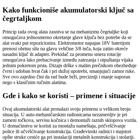
Kako funkcioniše akumulatorski ključ sa
čegrtaljkom
Princip rada ovog alata zasniva se na mehanizmu čegrtaljke koji
omogućava jednosmerno okretanje glave ključa bez potrebe da se
alat svaki put repozicionira. Elektromotor napajan 18V baterijom
prenosi obrtnu silu na glavu veličine 3/8 inča, koja zatim okreće
nasadni ključ ili adapter. Prekidač za promenu smera rotacije
omogućava lako prebacivanje između zatezanja i otpuštanja vijaka
jednim pokretom prsta. Dizajn drške s malim prečnikom obezbeđuje
čvrst i udoban hvat čak i pri dužoj upotrebi, smanjujući zamor ruke.
Sve ovo zajedno čini da rad bude brži, precizniji i manje naporan
nego s klasičnim ručnim alatima.
Gde i kako se koristi – primene i situacije
Ovaj akumulatorski alat pronalazi svoju primenu u velikom broju
situacija. U auto-mehaničarskim radionicama nezamenljiv je pri
zameni točkova, servisu kočnica i demontaži raznih sklopova vozila.
U domaćinstvu se koristi za montažu nameštaja, pričvršćivanje
police ili učvršćivanje konstrukcija. Građevinski radnici i majstori
opšte struke ceniće ga pri instalaciji metalnih konstrukcija i stolariji.