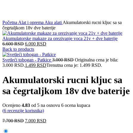
Početna
Alat i oprema
Aku alati
Akumulatorski rucni kljuc sa sa
čegrtaljkom 18v dve baterije
Akumulatorske makaze za orezivanje voca 21v + dve baterije
6.600
RSD
6.000
RSD
Back to products
Svetleći tobogan - Patkice
3.000
RSD
Originalna cena je bila:
3.000 RSD.
1.499
RSD
Trenutna cena je: 1.499 RSD.
Akumulatorski rucni kljuc sa
sa čegrtaljkom 18v dve baterije
Ocenjeno
4.83
od 5 na osnovu
6
ocena kupaca
(
6
recenzije korisnika)
7.700
RSD
7.000
RSD