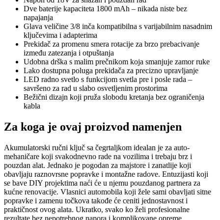
Dve baterije kapaciteta 1800 mAh – nikada niste bez
napajanja
Glava veličine 3/8 inča kompatibilna s varijabilnim nasadnim
ključevima i adapterima
Prekidač za promenu smera rotacije za brzo prebacivanje
između zatezanja i otpuštanja
Udobna drška s malim prečnikom koja smanjuje zamor ruke
Lako dostupna poluga prekidača za precizno upravljanje
LED radno svetlo s funkcijom svetla pre i posle rada –
savršeno za rad u slabo osvetljenim prostorima
Bežični dizajn koji pruža slobodu kretanja bez ograničenja
kabla
Za koga je ovaj proizvod namenjen
Akumulatorski ručni ključ sa čegrtaljkom idealan je za auto-
mehaničare koji svakodnevno rade na vozilima i trebaju brz i
pouzdan alat. Jednako je pogodan za majstore i zanatlije koji
obavljaju raznovrsne popravke i montažne radove. Entuzijasti koji
se bave DIY projektima naći će u njemu pouzdanog partnera za
kućne renovacije. Vlasnici automobila koji žele sami obavljati sitne
popravke i zamenu točkova takođe će ceniti jednostavnost i
praktičnost ovog alata. Ukratko, svako ko želi profesionalne
rezultate bez nepotrebnog napora i komplikovane opreme.