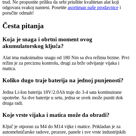
trud. Ne propustite priliku da sebi priuštite kvalitetan alat koji
odgovara svakoj nameni. Posetite
asortiman naše prodavnice
i
poručite odmah!
Česta pitanja
Koja je snaga i obrtni moment ovog
akumulatorskog ključa?
Alat ima maksimalnu snagu od 180 Nm sa dva režima brzine. Prvi
režim je za preciznu kontrolu, drugi za brže odvijanje vijaka i
matica.
Koliko dugo traje baterija na jednoj punjenosti?
Jedna Li-Ion baterija 18V/2.0Ah traje do 3-4 sata kontinuirane
upotrebe. Sa dve baterije u setu, jedna se uvek može puniti dok
druga radi.
Koje vrste vijaka i matica može da obradi?
Ključ je otporan za M4 do M14 vijke i matice. Prikladan je za
automehničarske radove, prozore, panele i sve vrste industrijskih