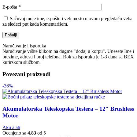
E-pošta
*
Sačuvaj moje ime, e-poštu i veb mesto u ovom pregledaču veba
za sledeći put kada komentarišem.
Naručivanje i isporuka
Naručivanje vršite klikom na dugme "dodaj u korpu". Unesete Ime i
prezime, adresu i broj telefona. Rok za isporuku je 1-3 dana sa BEX
kurirskom službom.
Povezani proizvodi
-36%
Akumulatorska Teleskopska Testera – 12″ Brushless
Motor
Aku alati
Ocenjeno sa
4.83
od 5