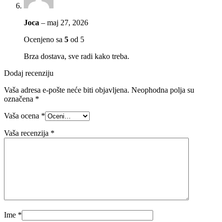
Joca
–
maj 27, 2026
Ocenjeno sa
5
od 5
Brza dostava, sve radi kako treba.
Dodaj recenziju
Vaša adresa e-pošte neće biti objavljena.
Neophodna polja su
označena
*
Vaša ocena
*
Vaša recenzija
*
Ime
*