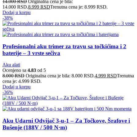
14.000
RSD
Originalna cena je bila:
14.000 RSD.
8.999
RSD
Trenutna cena je: 8.999 RSD.
Dodaj u korpu
-38%
Profesionalni aku trimer za travu sa točkićima i 2
baterije – 3 vrste sečiva
Aku alati
Ocenjeno sa
4.83
od 5
8.000
RSD
Originalna cena je bila: 8.000 RSD.
4.999
RSD
Trenutna
cena je: 4.999 RSD.
Dodaj u korpu
-36%
Aku Udarni Odvijač 3-u-1 – Za Točkove, Šrafove i
Bušenje (188V / 500 N·m)