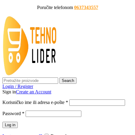
Poručite telefonom
0637343557
Search
Login / Register
Sign in
Create an Account
Korisničko ime ili adresa e-pošte
*
Password
*
Log in