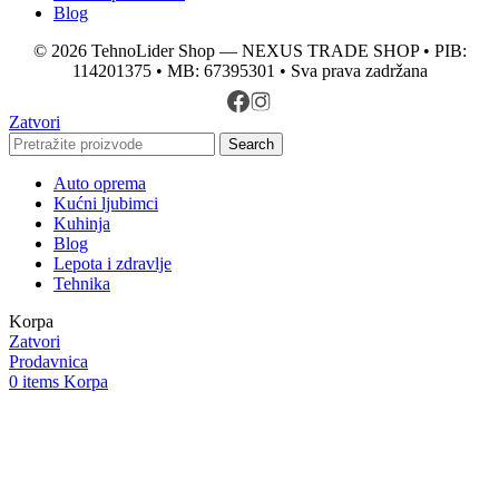
Blog
© 2026 TehnoLider Shop — NEXUS TRADE SHOP • PIB:
114201375 • MB: 67395301 • Sva prava zadržana
Zatvori
Search
Auto oprema
Kućni ljubimci
Kuhinja
Blog
Lepota i zdravlje
Tehnika
Korpa
Zatvori
Prodavnica
0
items
Korpa