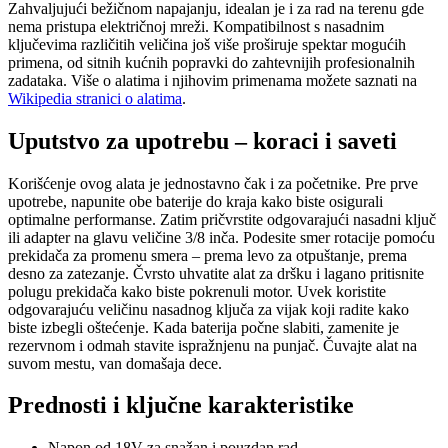
Zahvaljujući bežičnom napajanju, idealan je i za rad na terenu gde
nema pristupa električnoj mreži. Kompatibilnost s nasadnim
ključevima različitih veličina još više proširuje spektar mogućih
primena, od sitnih kućnih popravki do zahtevnijih profesionalnih
zadataka. Više o alatima i njihovim primenama možete saznati na
Wikipedia stranici o alatima
.
Uputstvo za upotrebu – koraci i saveti
Korišćenje ovog alata je jednostavno čak i za početnike. Pre prve
upotrebe, napunite obe baterije do kraja kako biste osigurali
optimalne performanse. Zatim pričvrstite odgovarajući nasadni ključ
ili adapter na glavu veličine 3/8 inča. Podesite smer rotacije pomoću
prekidača za promenu smera – prema levo za otpuštanje, prema
desno za zatezanje. Čvrsto uhvatite alat za dršku i lagano pritisnite
polugu prekidača kako biste pokrenuli motor. Uvek koristite
odgovarajuću veličinu nasadnog ključa za vijak koji radite kako
biste izbegli oštećenje. Kada baterija počne slabiti, zamenite je
rezervnom i odmah stavite ispražnjenu na punjač. Čuvajte alat na
suvom mestu, van domašaja dece.
Prednosti i ključne karakteristike
Napon od 18V za snažan i pouzdan rad