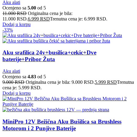
Aku alati
Ocenjeno sa
5.00
od 5
11.000
RSD
Originalna cena je bila:
11.000 RSD.
6.999
RSD
Trenutna cena je: 6.999 RSD.
Dodaj u korpu
-33%
Aku srafilica 24v+busilica+cekic+Dve
baterije+Pribor Žuta
Aku alati
Ocenjeno sa
4.83
od 5
9.000
RSD
Originalna cena je bila: 9.000 RSD.
5.999
RSD
Trenutna
cena je: 5.999 RSD.
Dodaj u korpu
MiniPro 12V Bežična Aku Bušilica sa Brushless
Motorom i 2 Punjive Baterije