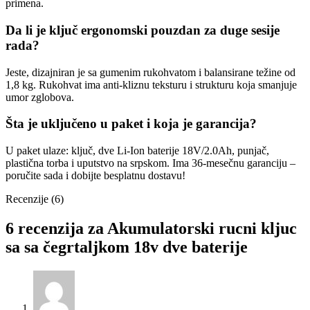
primena.
Da li je ključ ergonomski pouzdan za duge sesije
rada?
Jeste, dizajniran je sa gumenim rukohvatom i balansirane težine od
1,8 kg. Rukohvat ima anti-kliznu teksturu i strukturu koja smanjuje
umor zglobova.
Šta je uključeno u paket i koja je garancija?
U paket ulaze: ključ, dve Li-Ion baterije 18V/2.0Ah, punjač,
plastična torba i uputstvo na srpskom. Ima 36-mesečnu garanciju –
poručite sada i dobijte besplatnu dostavu!
Recenzije (6)
6 recenzija za
Akumulatorski rucni kljuc
sa sa čegrtaljkom 18v dve baterije