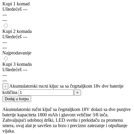
Kupi 1 komad
Uštedećeš
---
---
---
Kupi 2 komada
Uštedećeš
---
---
---
Najprodavanije
Kupi 3 komada
Uštedećeš
---
---
---
Akumulatorski rucni kljuc sa sa čegrtaljkom 18v dve baterije
količina
Dodaj u korpu
Akumulatorski ručni ključ sa čegrtaljkom 18V dolazi sa dve punjive
baterije kapaciteta 1800 mAh i glavom veličine 3/8 inča.
Zahvaljujući udobnoj drški, LED svetlu i prekidaču za promenu
smera, ovaj alat je savršen za brzo i precizno zatezanje i otpuštanje
vijaka.