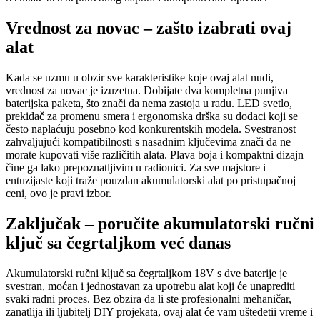
Vrednost za novac – zašto izabrati ovaj
alat
Kada se uzmu u obzir sve karakteristike koje ovaj alat nudi,
vrednost za novac je izuzetna. Dobijate dva kompletna punjiva
baterijska paketa, što znači da nema zastoja u radu. LED svetlo,
prekidač za promenu smera i ergonomska drška su dodaci koji se
često naplaćuju posebno kod konkurentskih modela. Svestranost
zahvaljujući kompatibilnosti s nasadnim ključevima znači da ne
morate kupovati više različitih alata. Plava boja i kompaktni dizajn
čine ga lako prepoznatljivim u radionici. Za sve majstore i
entuzijaste koji traže pouzdan akumulatorski alat po pristupačnoj
ceni, ovo je pravi izbor.
Zaključak – poručite akumulatorski ručni
ključ sa čegrtaljkom već danas
Akumulatorski ručni ključ sa čegrtaljkom 18V s dve baterije je
svestran, moćan i jednostavan za upotrebu alat koji će unaprediti
svaki radni proces. Bez obzira da li ste profesionalni mehaničar,
zanatlija ili ljubitelj DIY projekata, ovaj alat će vam uštedetii vreme i