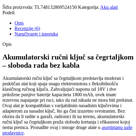
Šifra proizvoda:
TL748132869524150
Kategorija:
Aku alati
Podeli
Opis
Recenzije (6)
Naručivanje i isporuka
Opis
Akumulatorski ručni ključ sa čegrtaljkom
– sloboda rada bez kabla
Akumulatorski ručni ključ sa čegrtaljkom predstavlja moderan i
praktičan alat koji spaja snagu elektromotora s fleksibilnošću
klasičnog ručnog ključa. Zahvaljujući naponu od 18V i dve
priložene punjive baterije kapaciteta 1800 mAh, uvek imate
rezervnu napajanje pri ruci, tako da rad nikada ne mora biti prekinut.
Ovaj alat je kompatibilan s varijabilnim nasadnim ključevima i
adapterom za nasadni ključ, što ga čini izuzetno svestranim. Bez
obzira da li radite u garaži, radionici ili na terenu, akumulatorski
ručni ključ sa čegrtaljkom pruža slobodu kretanja i efikasnost kojoj
nema premca. Pronađite ovaj i mnoge druge alate u
asortimanu naše
prodavnice
.