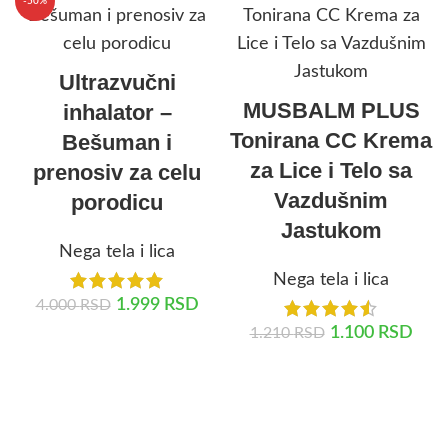
-50%
Ultrazvučni
MUSBALM PLUS
inhalator –
Tonirana CC Krema
Bešuman i
za Lice i Telo sa
prenosiv za celu
Vazdušnim
porodicu
Jastukom
Nega tela i lica
Nega tela i lica
1.999
RSD
4.000
RSD
1.100
RSD
1.210
RSD
DODAJ U KORPU
DODAJ U KORPU