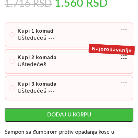
1.560
RSD
1.716
RSD
---
Kupi 1 komad
---
Uštedećeš
---
Najprodavanije
---
Kupi 2 komada
---
Uštedećeš
---
---
Kupi 3 komada
---
Uštedećeš
---
DODAJ U KORPU
Šampon sa đumbirom protiv opadanja kose u