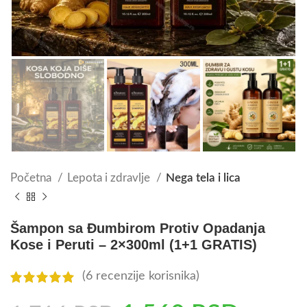
Početna
Lepota i zdravlje
Nega tela i lica
Šampon sa Đumbirom Protiv Opadanja
Kose i Peruti – 2×300ml (1+1 GRATIS)
(
6
recenzije korisnika)