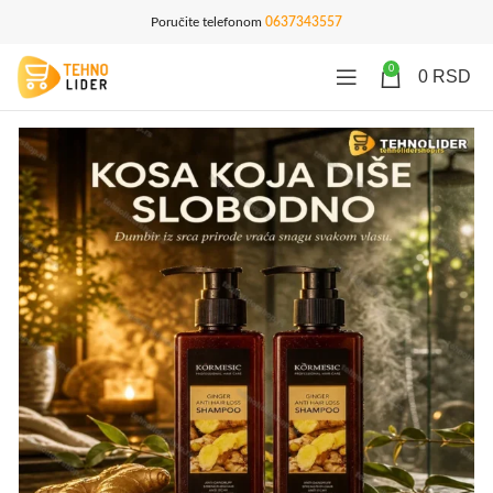
Poručite telefonom
0637343557
0
0
RSD