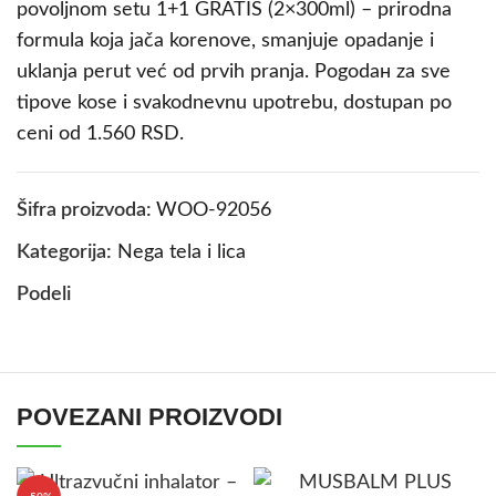
povoljnom setu 1+1 GRATIS (2×300ml) – prirodna
formula koja jača korenove, smanjuje opadanje i
uklanja perut već od prvih pranja. Pogodан za sve
tipove kose i svakodnevnu upotrebu, dostupan po
ceni od 1.560 RSD.
Šifra proizvoda:
WOO-92056
Kategorija:
Nega tela i lica
Podeli
POVEZANI PROIZVODI