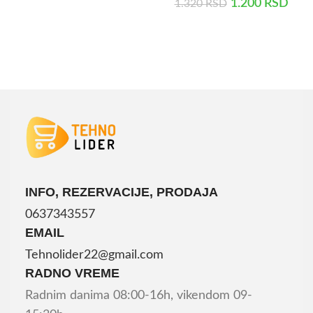
1.200
RSD
1.320
RSD
DODAJ U KORPU
INFO, REZERVACIJE, PRODAJA
0637343557
EMAIL
Tehnolider22@gmail.com
RADNO VREME
Radnim danima 08:00-16h, vikendom 09-