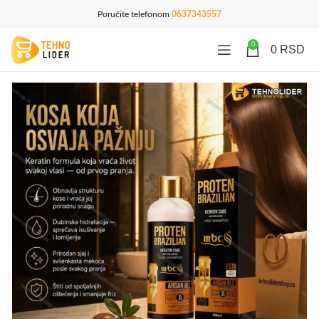
Poručite telefonom
0637343557
0
0
RSD