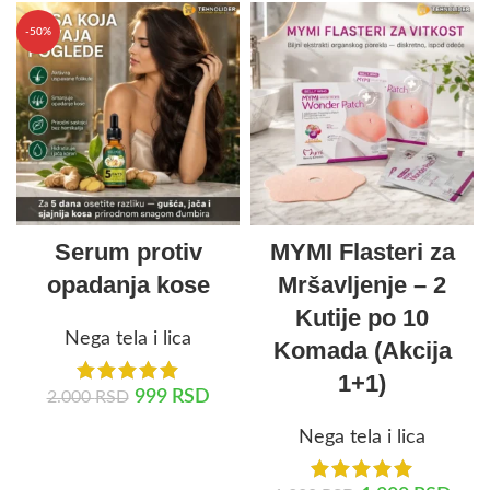
-50%
Serum protiv
MYMI Flasteri za
opadanja kose
Mršavljenje – 2
Kutije po 10
Nega tela i lica
Komada (Akcija
1+1)
999
RSD
2.000
RSD
Nega tela i lica
DODAJ U KORPU