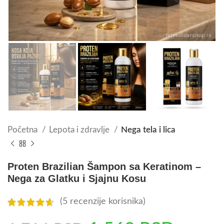
Početna
Lepota i zdravlje
Nega tela i lica
Proten Brazilian Šampon sa Keratinom –
Nega za Glatku i Sjajnu Kosu
(
5
recenzije korisnika)