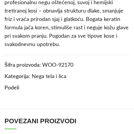
profesionalnu negu oštećenoj, suvoj i hemijski
tretiranoj kosi – obnavlja strukturu dlake, smanjuje
friz i vraća prirodan sjaj i glatkoću. Bogata keratin
formula jača koren, stimuliše rast i neguje kožu glave
pri svakom pranju. Pogodan za sve tipove kose i
svakodnevnu upotrebu.
Šifra proizvoda:
WOO-92170
Kategorija:
Nega tela i lica
Podeli
POVEZANI PROIZVODI