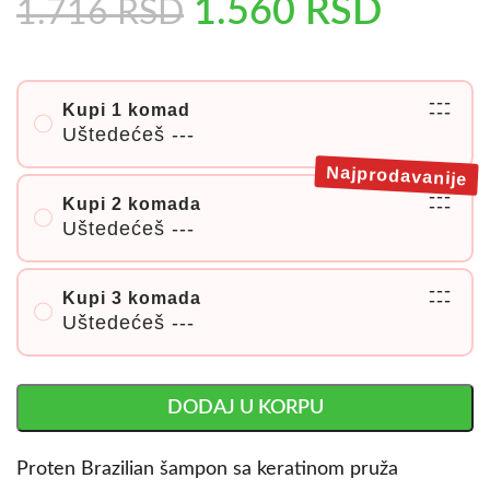
1.560
RSD
1.716
RSD
---
Kupi 1 komad
---
Uštedećeš
---
Najprodavanije
---
Kupi 2 komada
---
Uštedećeš
---
---
Kupi 3 komada
---
Uštedećeš
---
DODAJ U KORPU
Proten Brazilian šampon sa keratinom pruža