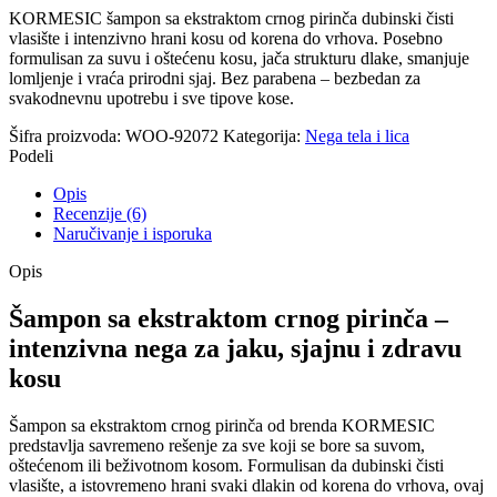
KORMESIC šampon sa ekstraktom crnog pirinča dubinski čisti
vlasište i intenzivno hrani kosu od korena do vrhova. Posebno
formulisan za suvu i oštećenu kosu, jača strukturu dlake, smanjuje
lomljenje i vraća prirodni sjaj. Bez parabena – bezbedan za
svakodnevnu upotrebu i sve tipove kose.
Šifra proizvoda:
WOO-92072
Kategorija:
Nega tela i lica
Podeli
Opis
Recenzije (6)
Naručivanje i isporuka
Opis
Šampon sa ekstraktom crnog pirinča –
intenzivna nega za jaku, sjajnu i zdravu
kosu
Šampon sa ekstraktom crnog pirinča od brenda KORMESIC
predstavlja savremeno rešenje za sve koji se bore sa suvom,
oštećenom ili beživotnom kosom. Formulisan da dubinski čisti
vlasište, a istovremeno hrani svaki dlakin od korena do vrhova, ovaj