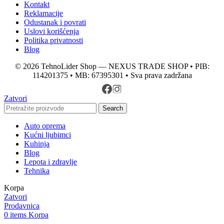
Kontakt
Reklamacije
Odustanak i povrati
Uslovi korišćenja
Politika privatnosti
Blog
© 2026 TehnoLider Shop — NEXUS TRADE SHOP • PIB:
114201375 • MB: 67395301 • Sva prava zadržana
Zatvori
Search
Auto oprema
Kućni ljubimci
Kuhinja
Blog
Lepota i zdravlje
Tehnika
Korpa
Zatvori
Prodavnica
0
items
Korpa