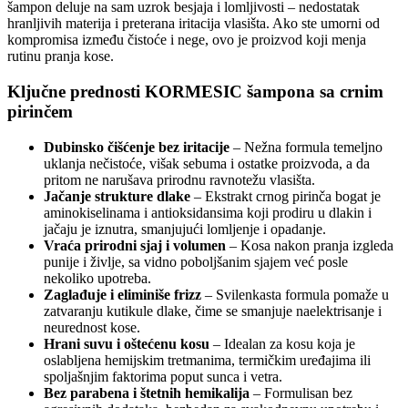
šampon deluje na sam uzrok besjaja i lomljivosti – nedostatak
hranljivih materija i preterana iritacija vlasišta. Ako ste umorni od
kompromisa između čistoće i nege, ovo je proizvod koji menja
rutinu pranja kose.
Ključne prednosti KORMESIC šampona sa crnim
pirinčem
Dubinsko čišćenje bez iritacije
– Nežna formula temeljno
uklanja nečistoće, višak sebuma i ostatke proizvoda, a da
pritom ne narušava prirodnu ravnotežu vlasišta.
Jačanje strukture dlake
– Ekstrakt crnog pirinča bogat je
aminokiselinama i antioksidansima koji prodiru u dlakin i
jačaju je iznutra, smanjujući lomljenje i opadanje.
Vraća prirodni sjaj i volumen
– Kosa nakon pranja izgleda
punije i življe, sa vidno poboljšanim sjajem već posle
nekoliko upotreba.
Zaglađuje i eliminiše frizz
– Svilenkasta formula pomaže u
zatvaranju kutikule dlake, čime se smanjuje naelektrisanje i
neurednost kose.
Hrani suvu i oštećenu kosu
– Idealan za kosu koja je
oslabljena hemijskim tretmanima, termičkim uređajima ili
spoljašnjim faktorima poput sunca i vetra.
Bez parabena i štetnih hemikalija
– Formulisan bez