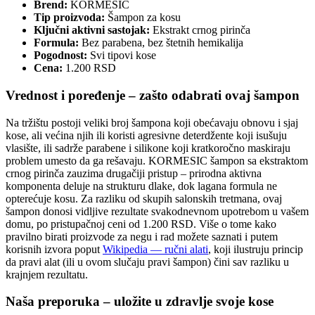
Brend:
KORMESIC
Tip proizvoda:
Šampon za kosu
Ključni aktivni sastojak:
Ekstrakt crnog pirinča
Formula:
Bez parabena, bez štetnih hemikalija
Pogodnost:
Svi tipovi kose
Cena:
1.200 RSD
Vrednost i poređenje – zašto odabrati ovaj šampon
Na tržištu postoji veliki broj šampona koji obećavaju obnovu i sjaj
kose, ali većina njih ili koristi agresivne deterdžente koji isušuju
vlasište, ili sadrže parabene i silikone koji kratkoročno maskiraju
problem umesto da ga rešavaju. KORMESIC šampon sa ekstraktom
crnog pirinča zauzima drugačiji pristup – prirodna aktivna
komponenta deluje na strukturu dlake, dok lagana formula ne
opterećuje kosu. Za razliku od skupih salonskih tretmana, ovaj
šampon donosi vidljive rezultate svakodnevnom upotrebom u vašem
domu, po pristupačnoj ceni od 1.200 RSD. Više o tome kako
pravilno birati proizvode za negu i rad možete saznati i putem
korisnih izvora poput
Wikipedia — ručni alati
, koji ilustruju princip
da pravi alat (ili u ovom slučaju pravi šampon) čini sav razliku u
krajnjem rezultatu.
Naša preporuka – uložite u zdravlje svoje kose