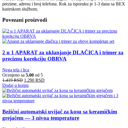
prezime, adresu i broj telefona. Rok za isporuku je 1-3 dana sa BEX
kurirskom službom.
Povezani proizvodi
2 u 1 APARAT za uklanjanje DLAČICA i trimer za
preciznu korekciju OBRVA
Nega tela i lica
Ocenjeno sa
5.00
od 5
1.419
RSD
1.290
RSD
Dodaj u korpu
Bežični automatski uvijač za kosu sa keramičkim
grejačem — 3 nivoa temperature