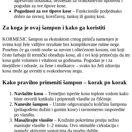
agresivnih dodataka, bezbedan za svakodnevnu upotrebu i
pogodan za sve tipove kose.
Pogodnost za sve tipove kose
– Funkcioniše podjednako
dobro na ravnoj, kovrčavoj, tankoj ili gustoj kosi.
Za koga je ovaj šampon i kako ga koristiti
KORMESIC šampon sa ekstraktom crnog pirinča namenjen je
svima koji žele vidljive rezultate bez komplikovane rutine nege.
Posebno će ga ceniti osobe sa suvom i oštećenom kosom, oni koji
često farbaju ili termički obrađuju kosu, ali i svi koji primećuju da im
kosa gubi volumen i vitalnost sa godinama. Pogodan je i za
tinejdžere i odrasle, za žene i muškarce – svako ko želi zdraviju
kosu može ga uvrstiti u svakodnevnu negu.
Kako pravilno primeniti šampon – korak po korak
Navlažite kosu
– Temeljno isperite kosu toplom vodom kako
biste otvorili kutikulu i pripremili vlasište za čišćenje.
Nanesite šampon
– Uzmite odgovarajuću količinu šampona
(prilagođenu dužini i gustini kose) i ravnomerno rasporedite
po vlasištu.
Masažirajte vlasište
– Kružnim pokretima prstiju nežno
masirajte vlasište 1–2 minuta. Ovo stimuliše cirkulaciju i
pomaže aktivnim sastojcima da prodru dublje.