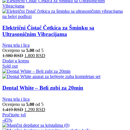
Električni Čistač Četkica za Šminku sa
Ultrasoničnim Vibracijama
Nega tela i lica
Ocenjeno sa
5.00
od 5
1.980
RSD
1.800
RSD
Dodaj u korpu
Sold out
Dental White – Beli zubi za 20min
Nega tela i lica
Ocenjeno sa
5.00
od 5
1.419
RSD
1.290
RSD
Pročitajte još
-45%