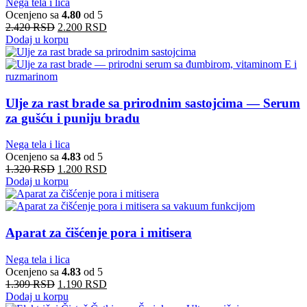
Nega tela i lica
Ocenjeno sa
4.80
od 5
2.420
RSD
2.200
RSD
Dodaj u korpu
Ulje za rast brade sa prirodnim sastojcima — Serum
za gušću i puniju bradu
Nega tela i lica
Ocenjeno sa
4.83
od 5
1.320
RSD
1.200
RSD
Dodaj u korpu
Aparat za čišćenje pora i mitisera
Nega tela i lica
Ocenjeno sa
4.83
od 5
1.309
RSD
1.190
RSD
Dodaj u korpu