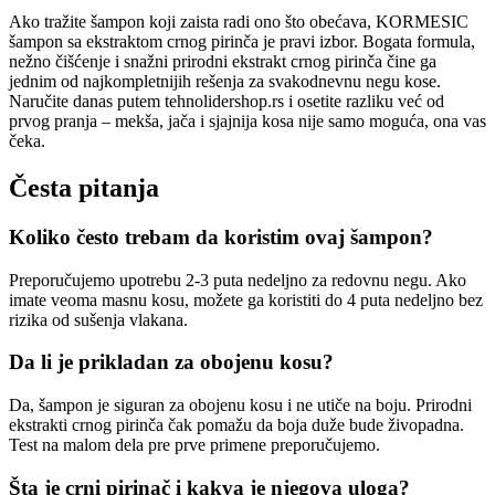
Ako tražite šampon koji zaista radi ono što obećava, KORMESIC
šampon sa ekstraktom crnog pirinča je pravi izbor. Bogata formula,
nežno čišćenje i snažni prirodni ekstrakt crnog pirinča čine ga
jednim od najkompletnijih rešenja za svakodnevnu negu kose.
Naručite danas putem tehnolidershop.rs i osetite razliku već od
prvog pranja – mekša, jača i sjajnija kosa nije samo moguća, ona vas
čeka.
Česta pitanja
Koliko često trebam da koristim ovaj šampon?
Preporučujemo upotrebu 2-3 puta nedeljno za redovnu negu. Ako
imate veoma masnu kosu, možete ga koristiti do 4 puta nedeljno bez
rizika od sušenja vlakana.
Da li je prikladan za obojenu kosu?
Da, šampon je siguran za obojenu kosu i ne utiče na boju. Prirodni
ekstrakti crnog pirinča čak pomažu da boja duže bude živopadna.
Test na malom dela pre prve primene preporučujemo.
Šta je crni pirinač i kakva je njegova uloga?