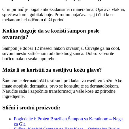
Crni pirinač je bogat antioksidansima i mineralima. Ojačava vlakna,
sprečava lom i gubitak boje. Prirodno pojačava sjaj i čini kosu
mekanom i elastičnom duži period.
Koliko duguje da se koristi šampon posle
otvaranja?
Šampon je dobar 12 meseci nakon otvaranja. Čuvajte ga na cool,
suvom mestu zaštićenom od direktnog sunca. Dobro zatvorite
bočicu nakon svake upotrebe.
Može li se koristiti za osetljivu kožu glave?
Šampon je dermatološki testiran i prikladan za osetljivu kožu. Ako
imate atopijski dermatitis, prvo se konsultujte sa dermatoloskom.
Naručite sada i započnite transformaciju vaše kose uz prirodne
ingredijente.
Slični i srodni proizvodi:
Pogledajte i: Proten Brazilian Šampon sa Keratinom – Nega
za Gla