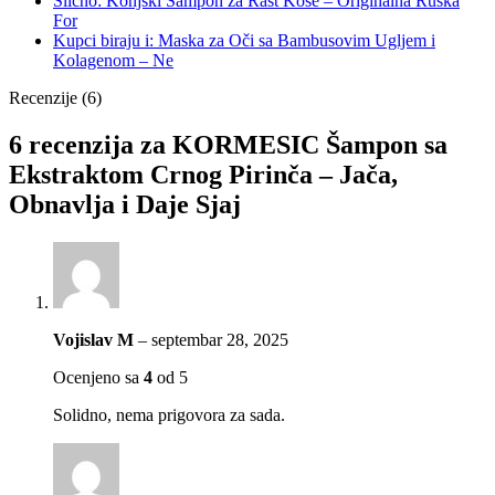
Slično: Konjski Šampon za Rast Kose – Originalna Ruska
For
Kupci biraju i: Maska za Oči sa Bambusovim Ugljem i
Kolagenom – Ne
Recenzije (6)
6 recenzija za
KORMESIC Šampon sa
Ekstraktom Crnog Pirinča – Jača,
Obnavlja i Daje Sjaj
Vojislav M
–
septembar 28, 2025
Ocenjeno sa
4
od 5
Solidno, nema prigovora za sada.