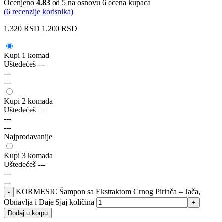
Ocenjeno
4.83
od 5 na osnovu
6
ocena kupaca
(
6
recenzije korisnika)
1.320
RSD
1.200
RSD
Kupi 1 komad
Uštedećeš
---
---
---
Kupi 2 komada
Uštedećeš
---
---
---
Najprodavanije
Kupi 3 komada
Uštedećeš
---
---
---
KORMESIC Šampon sa Ekstraktom Crnog Pirinča – Jača,
Obnavlja i Daje Sjaj količina
Dodaj u korpu