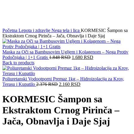
Click to enlarge
Početna
Lepota i zdravlje
Nega tela i lica
KORMESIC Šampon sa
Ekstraktom Crnog Pirinča – Jača, Obnavlja i Daje Sjaj
Maska za Oči sa Bambusovim Ugljem i Kolagenom – Nega Protiv
Podočnjaka | 1+1 Gratis
1.848
RSD
1.680
RSD
Back to products
Poliuretanski Vodootporni Premaz 1kg – Hidroizolacija za Krov,
Terasu i Kupatilo
2.376
RSD
2.160
RSD
KORMESIC Šampon sa
Ekstraktom Crnog Pirinča –
Jača, Obnavlja i Daje Sjaj