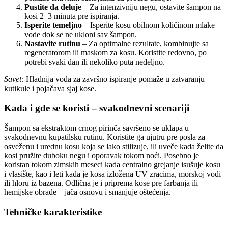
Pustite da deluje
– Za intenzivniju negu, ostavite šampon na
kosi 2–3 minuta pre ispiranja.
Isperite temeljno
– Isperite kosu obilnom količinom mlake
vode dok se ne ukloni sav šampon.
Nastavite rutinu
– Za optimalne rezultate, kombinujte sa
regeneratorom ili maskom za kosu. Koristite redovno, po
potrebi svaki dan ili nekoliko puta nedeljno.
Savet:
Hladnija voda za završno ispiranje pomaže u zatvaranju
kutikule i pojačava sjaj kose.
Kada i gde se koristi – svakodnevni scenariji
Šampon sa ekstraktom crnog pirinča savršeno se uklapa u
svakodnevnu kupatilsku rutinu. Koristite ga ujutru pre posla za
osveženu i urednu kosu koja se lako stilizuje, ili uveče kada želite da
kosi pružite duboku negu i oporavak tokom noći. Posebno je
koristan tokom zimskih meseci kada centralno grejanje isušuje kosu
i vlasište, kao i leti kada je kosa izložena UV zracima, morskoj vodi
ili hloru iz bazena. Odlična je i priprema kose pre farbanja ili
hemijske obrade – jača osnovu i smanjuje oštećenja.
Tehničke karakteristike