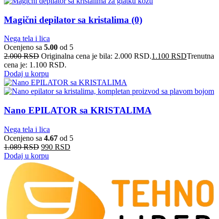
Magični depilator sa kristalima (0)
Nega tela i lica
Ocenjeno sa
5.00
od 5
2.000
RSD
Originalna cena je bila: 2.000 RSD.
1.100
RSD
Trenutna
cena je: 1.100 RSD.
Dodaj u korpu
Nano EPILATOR sa KRISTALIMA
Nega tela i lica
Ocenjeno sa
4.67
od 5
1.089
RSD
990
RSD
Dodaj u korpu