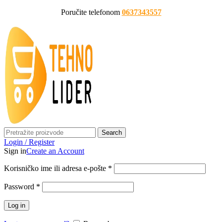
Poručite telefonom
0637343557
Search
Login / Register
Sign in
Create an Account
Korisničko ime ili adresa e-pošte
*
Password
*
Log in