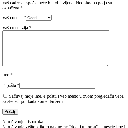
Vaša adresa e-pošte neće biti objavljena.
Neophodna polja su
označena
*
Vaša ocena
*
Vaša recenzija
*
Ime
*
E-pošta
*
Sačuvaj moje ime, e-poštu i veb mesto u ovom pregledaču veba
za sledeći put kada komentarišem.
Naručivanje i isporuka
Naručivanje vršite klikom na dugme "dodaj u korpu". Unesete Ime i