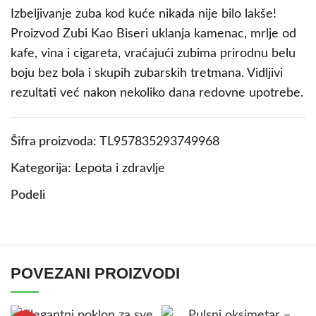
Izbeljivanje zuba kod kuće nikada nije bilo lakše!
Proizvod Zubi Kao Biseri uklanja kamenac, mrlje od
kafe, vina i cigareta, vraćajući zubima prirodnu belu
boju bez bola i skupih zubarskih tretmana. Vidljivi
rezultati već nakon nekoliko dana redovne upotrebe.
Šifra proizvoda:
TL957835293749968
Kategorija:
Lepota i zdravlje
Podeli
POVEZANI PROIZVODI