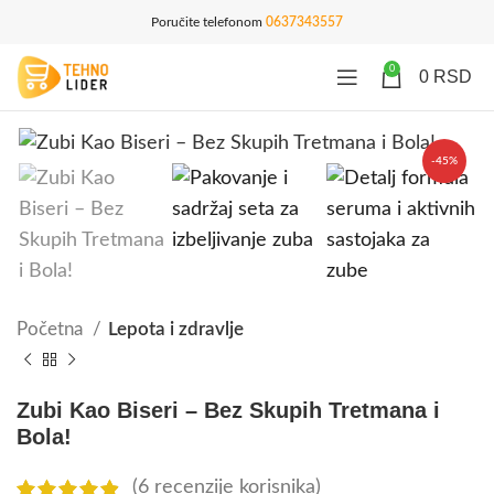
Poručite telefonom
0637343557
0
0
RSD
-45%
Početna
Lepota i zdravlje
Zubi Kao Biseri – Bez Skupih Tretmana i
Bola!
(
6
recenzije korisnika)