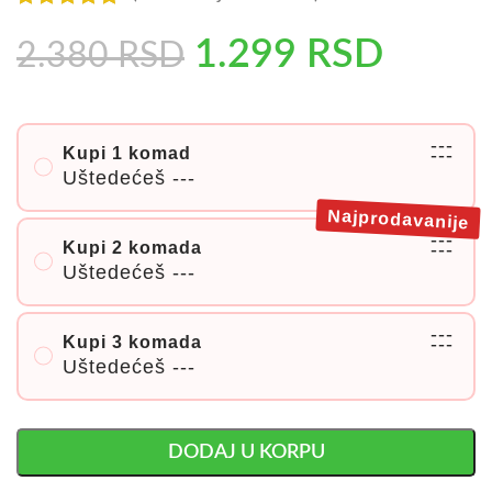
1.299
RSD
2.380
RSD
---
Kupi 1 komad
---
Uštedećeš
---
Najprodavanije
---
Kupi 2 komada
---
Uštedećeš
---
---
Kupi 3 komada
---
Uštedećeš
---
DODAJ U KORPU