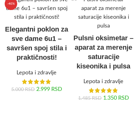
-40%
Elegantni poklon za
Pulsni oksimetar –
sve dame 6u1 –
aparat za merenje
savršen spoj stila i
saturacije
praktičnosti!
kiseonika i pulsa
Lepota i zdravlje
Lepota i zdravlje
2.999
RSD
5.000
RSD
1.350
RSD
1.485
RSD
DODAJ U KORPU
DODAJ U KORPU