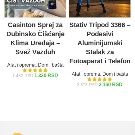
Casinton Sprej za
Stativ Tripod 3366 –
Dubinsko Čišćenje
Podesivi
Klima Uređaja –
Aluminijumski
Svež Vazduh
Stalak za
Fotoaparat i Telefon
Alat i oprema
,
Dom i bašta
Alat i oprema
,
Dom i bašta
1.320
RSD
1.452
RSD
2.160
RSD
2.376
RSD
DODAJ U KORPU
DODAJ U KORPU