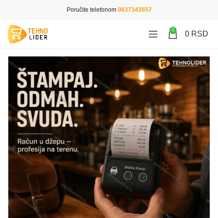
Poručite telefonom
0637343557
0
0
RSD