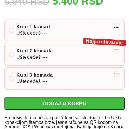
5.400
RSD
5.940
RSD
---
Kupi 1 komad
---
Uštedećeš
---
Najprodavanije
---
Kupi 2 komada
---
Uštedećeš
---
---
Kupi 3 komada
---
Uštedećeš
---
DODAJ U KORPU
Prenosivi termalni štampač 58mm sa Bluetooth 4.0 i USB
konekcijom štampa brze, jasne račune sa QR kodom na
Android, iOS i Windows uređajima. Baterija traje do 3 dana