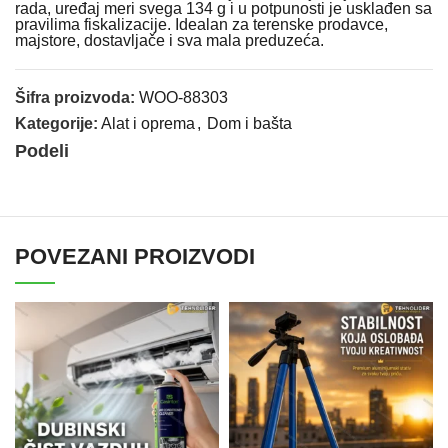
rada, uređaj meri svega 134 g i u potpunosti je usklađen sa
pravilima fiskalizacije. Idealan za terenske prodavce,
majstore, dostavljače i sva mala preduzeća.
Šifra proizvoda:
WOO-88303
Kategorije:
Alat i oprema
,
Dom i bašta
Podeli
POVEZANI PROIZVODI