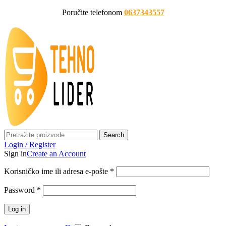
Poručite telefonom
0637343557
Search
Login / Register
Sign in
Create an Account
Korisničko ime ili adresa e-pošte
*
Password
*
Log in