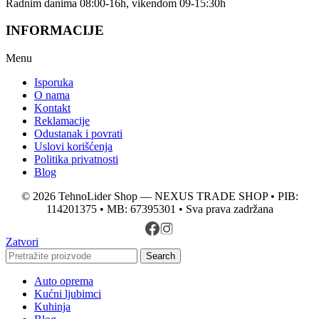
Radnim danima 08:00-16h, vikendom 09-15:30h
INFORMACIJE
Menu
Isporuka
O nama
Kontakt
Reklamacije
Odustanak i povrati
Uslovi korišćenja
Politika privatnosti
Blog
© 2026 TehnoLider Shop — NEXUS TRADE SHOP • PIB:
114201375 • MB: 67395301 • Sva prava zadržana
Zatvori
Search
Auto oprema
Kućni ljubimci
Kuhinja