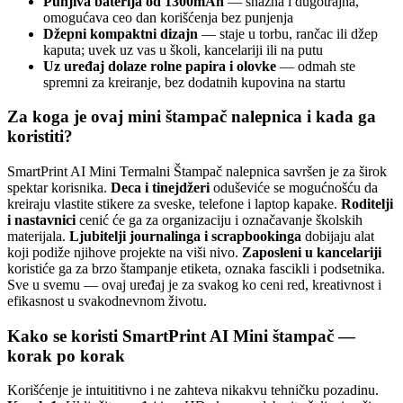
Punjiva baterija od 1300mAh
— snažna i dugotrajna,
omogućava ceo dan korišćenja bez punjenja
Džepni kompaktni dizajn
— staje u torbu, rančac ili džep
kaputa; uvek uz vas u školi, kancelariji ili na putu
Uz uređaj dolaze rolne papira i olovke
— odmah ste
spremni za kreiranje, bez dodatnih kupovina na startu
Za koga je ovaj mini štampač nalepnica i kada ga
koristiti?
SmartPrint AI Mini Termalni Štampač nalepnica savršen je za širok
spektar korisnika.
Deca i tinejdžeri
oduševiće se mogućnošću da
kreiraju vlastite stikere za sveske, telefone i laptop kapake.
Roditelji
i nastavnici
cenić će ga za organizaciju i označavanje školskih
materijala.
Ljubitelji journalinga i scrapbookinga
dobijaju alat
koji podiže njihove projekte na viši nivo.
Zaposleni u kancelariji
koristiće ga za brzo štampanje etiketa, oznaka fascikli i podsetnika.
Sve u svemu — ovaj uređaj je za svakog ko ceni red, kreativnost i
efikasnost u svakodnevnom životu.
Kako se koristi SmartPrint AI Mini štampač —
korak po korak
Korišćenje je intuititivno i ne zahteva nikakvu tehničku pozadinu.