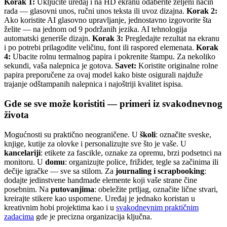
Korak 1:
Uključite uređaj i na HD ekranu odaberite željeni način
rada — glasovni unos, ručni unos teksta ili uvoz dizajna.
Korak 2:
Ako koristite AI glasovno upravljanje, jednostavno izgovorite šta
želite — na jednom od 9 podržanih jezika. AI tehnologija
automatski generiše dizajn.
Korak 3:
Pregledajte rezultat na ekranu
i po potrebi prilagodite veličinu, font ili raspored elemenata.
Korak
4:
Ubacite rolnu termalnog papira i pokrenite štampu. Za nekoliko
sekundi, vaša nalepnica je gotova.
Savet:
Koristite originalne rolne
papira preporučene za ovaj model kako biste osigurali najduže
trajanje odštampanih nalepnica i najoštriji kvalitet ispisa.
Gde se sve može koristiti — primeri iz svakodnevnog
života
Mogućnosti su praktično neograničene. U
školi
: označite sveske,
knjige, kutije za olovke i personalizujte sve što je vaše. U
kancelariji
: etikete za fascikle, oznake za opremu, brzi podsetnci na
monitoru. U
domu
: organizujte police, frižider, tegle sa začinima ili
dečije igračke — sve sa stilom. Za
journaling i scrapbooking
:
dodajte jedinstvene handmade elemente koji vaše strane čine
posebnim. Na
putovanjima
: obeležite prtljag, označite lične stvari,
kreirajte stikere kao uspomene. Uređaj je jednako koristan u
kreativnim hobi projektima kao i u
svakodnevnim praktičnim
zadacima
gde je precizna organizacija ključna.