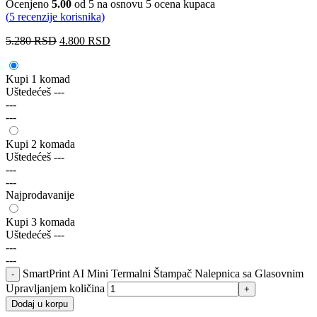
Ocenjeno
5.00
od 5 na osnovu
5
ocena kupaca
(
5
recenzije korisnika)
5.280
RSD
4.800
RSD
Kupi 1 komad
Uštedećeš
---
---
---
Kupi 2 komada
Uštedećeš
---
---
---
Najprodavanije
Kupi 3 komada
Uštedećeš
---
---
---
SmartPrint AI Mini Termalni Štampač Nalepnica sa Glasovnim
Upravljanjem količina
Dodaj u korpu