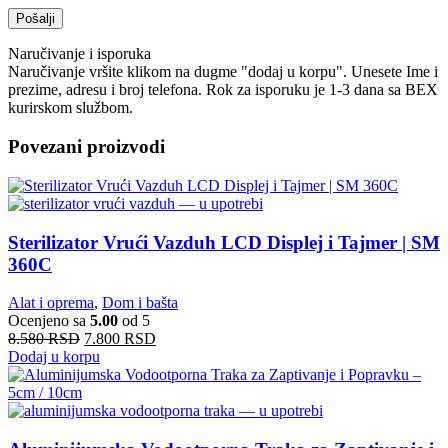
Naručivanje i isporuka
Naručivanje vršite klikom na dugme "dodaj u korpu". Unesete Ime i
prezime, adresu i broj telefona. Rok za isporuku je 1-3 dana sa BEX
kurirskom službom.
Povezani proizvodi
Sterilizator Vrući Vazduh LCD Displej i Tajmer | SM
360C
Alat i oprema
,
Dom i bašta
Ocenjeno sa
5.00
od 5
8.580
RSD
7.800
RSD
Dodaj u korpu