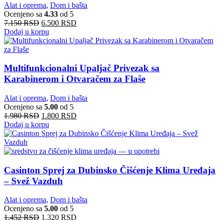
Alat i oprema
,
Dom i bašta
Ocenjeno sa
4.33
od 5
7.150
RSD
6.500
RSD
Dodaj u korpu
Multifunkcionalni Upaljač Privezak sa
Karabinerom i Otvaračem za Flaše
Alat i oprema
,
Dom i bašta
Ocenjeno sa
5.00
od 5
1.980
RSD
1.800
RSD
Dodaj u korpu
Casinton Sprej za Dubinsko Čišćenje Klima Uređaja
– Svež Vazduh
Alat i oprema
,
Dom i bašta
Ocenjeno sa
5.00
od 5
1.452
RSD
1.320
RSD