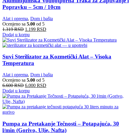
Aluminijumska Vodootporna Traka za Zaptivanje i
Popravku – 5cm / 10cm
Alat i oprema
,
Dom i bašta
Ocenjeno sa
5.00
od 5
1.319
RSD
1.199
RSD
Dodaj u korpu
Suvi Sterilizator za Kozmetički Alat – Visoka
Temperatura
Alat i oprema
,
Dom i bašta
Ocenjeno sa
5.00
od 5
6.600
RSD
6.000
RSD
Dodaj u korpu
Pumpa za Pretakanje Tečnosti – Potapajuća, 30
l/min (Gorivo, Ulje, Nafta)