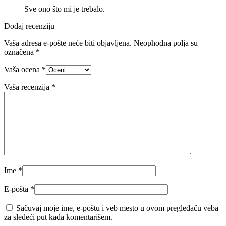
Sve ono što mi je trebalo.
Dodaj recenziju
Vaša adresa e-pošte neće biti objavljena.
Neophodna polja su
označena
*
Vaša ocena
*
Vaša recenzija
*
Ime
*
E-pošta
*
Sačuvaj moje ime, e-poštu i veb mesto u ovom pregledaču veba
za sledeći put kada komentarišem.