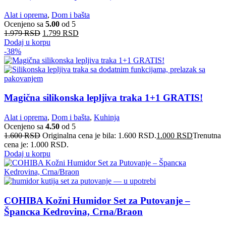
Alat i oprema
,
Dom i bašta
Ocenjeno sa
5.00
od 5
1.979
RSD
1.799
RSD
Dodaj u korpu
-38%
Magična silikonska lepljiva traka 1+1 GRATIS!
Alat i oprema
,
Dom i bašta
,
Kuhinja
Ocenjeno sa
4.50
od 5
1.600
RSD
Originalna cena je bila: 1.600 RSD.
1.000
RSD
Trenutna
cena je: 1.000 RSD.
Dodaj u korpu
COHIBA Kožni Humidor Set za Putovanje –
Španска Kedrovina, Crna/Braon