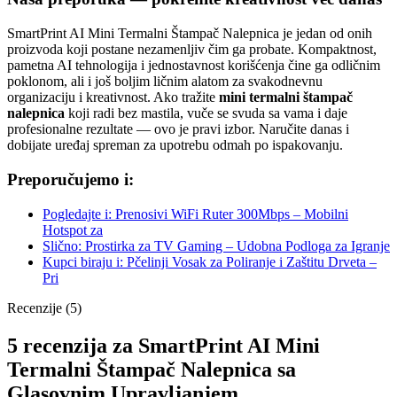
SmartPrint AI Mini Termalni Štampač Nalepnica je jedan od onih
proizvoda koji postane nezamenljiv čim ga probate. Kompaktnost,
pametna AI tehnologija i jednostavnost korišćenja čine ga odličnim
poklonom, ali i još boljim ličnim alatom za svakodnevnu
organizaciju i kreativnost. Ako tražite
mini termalni štampač
nalepnica
koji radi bez mastila, vuče se svuda sa vama i daje
profesionalne rezultate — ovo je pravi izbor. Naručite danas i
dobijate uređaj spreman za upotrebu odmah po ispakovanju.
Preporučujemo i:
Pogledajte i: Prenosivi WiFi Ruter 300Mbps – Mobilni
Hotspot za
Slično: Prostirka za TV Gaming – Udobna Podloga za Igranje
Kupci biraju i: Pčelinji Vosak za Poliranje i Zaštitu Drveta –
Pri
Recenzije (5)
5 recenzija za
SmartPrint AI Mini
Termalni Štampač Nalepnica sa
Glasovnim Upravljanjem