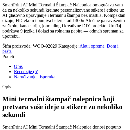
SmartPrint AI Mini Termalni Štampač Nalepnica omogućava vam
da za nekoliko sekundi kreirate personalizovane stikere i etikete uz
AI glasovno upravljanje i termalnu štampu bez mastila. Kompaktan
dizajn, HD ekran i punjiva baterija od 1300mAh čine ga savršenim
za školu, kancelariju, journaling i kreativne DIY projekte. Uređaj
podržava 9 jezika i dolazi sa rolnama papira — odmah spreman za
upotrebu.
Šifra proizvoda:
WOO-92029
Kategorije:
Alat i oprema
,
Dom i
bašta
Podeli
Opis
Recenzije (5)
Naručivanje i isporuka
Opis
Mini termalni štampač nalepnica koji
pretvara vaše ideje u stikere za nekoliko
sekundi
SmartPrint AI Mini Termalni Štampač Nalepnica donosi potpuno