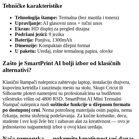
Tehničke karakteristike
Tehnologija štampe:
Termalna (bez mastila i tonera)
Upravljanje:
AI glasovni unos + ručni unos
Ekran:
HD displej za pregled dizajna
Podržani jezici:
9 jezika
Baterija:
Punjiva, 1300mAh
Dimenzije:
Kompaktan džepni format
U paketu:
Uređaj, rolne termalnog papira, olovke
Zašto je SmartPrint AI bolji izbor od klasičnih
alternativi?
Klasični štampači nalepnica zahtevaju laptop, instalaciju drajvera,
kupovinu ketridža i zauzimaju mesto na stolu. Skupi Cricut ili
Silhouette ploteri namenjeni su profesionalcima sa budžetom
višestruko višim od 4800 RSD. SmartPrint AI Mini Termalni
Štampač nalepnica nudi
suštinske funkcije u džepnom formatu
po dostupnoj ceni
. Nema potrošnog materijala osim papira, nema
čekanja, nema složenog podešavanja. Za kućne korisnike, decu,
studente i sve koji žele brz i zabavan alat za kreativnost — ovo je
jednostavno najpametniji izbor u ovoj klasi uređaja.
Naša preporuka — pokrenite kreativnost već danas