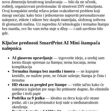
novu dimenziju kreativnog izražavanja — bilo da ste učenik,
roditelj, organizovani profesionalac ili strastveni DIY entuzijasta.
Ovaj kompaktni uređaj rešava jedan svakodnevni problem koji
mnogi osećaju: kako brzo i jednostavno napraviti personalizovane
nalepnice, etikete i stikere bez skupih materijala, složenog softvera
ili glomaznih mašina. Uz naprednu AI tehnologiju i termalnu štampu
bez mastila, sve što vam treba staje u džep — i radi savršeno bilo
gde.
Ključne prednosti SmartPrint AI Mini štampača
nalepnica
AI glasovno upravljanje
— izgovorite ideju, a uređaj sam
kreira dizajn spreman za štampu; nema kucanja, nema
komplikacija
Termalna štampa bez mastila i tonera
— ne kupujete
ketridže, ne mažete prste, ne čekate sušenje; štampa je čista i
trenutna
HD ekran za pregled pre štampe
— vidite tačno kako će
nalepnica izgledati pre nego što pritisnete dugme, što eliminiše
greške i troši papir
Podrška za 9 jezika
— idealno za decu koja uče strane
jezike, ali i za profesionalce koji rade u međunarodnom
okruženju