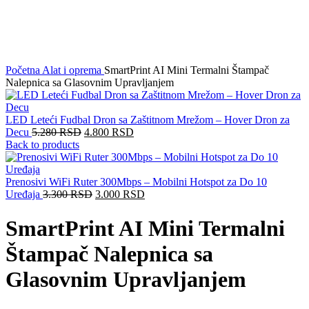
Click to enlarge
Početna
Alat i oprema
SmartPrint AI Mini Termalni Štampač
Nalepnica sa Glasovnim Upravljanjem
LED Leteći Fudbal Dron sa Zaštitnom Mrežom – Hover Dron za
Decu
5.280
RSD
4.800
RSD
Back to products
Prenosivi WiFi Ruter 300Mbps – Mobilni Hotspot za Do 10
Uređaja
3.300
RSD
3.000
RSD
SmartPrint AI Mini Termalni
Štampač Nalepnica sa
Glasovnim Upravljanjem