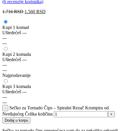
(
6
recenzije korisnika)
1.716
RSD
1.560
RSD
Kupi 1 komad
Uštedećeš
---
---
---
Kupi 2 komada
Uštedećeš
---
---
---
Najprodavanije
Kupi 3 komada
Uštedećeš
---
---
---
Sečko za Tornado Čips – Spiralni Rezač Krompira od
Nerđajućeg Čelika količina
Dodaj u korpu
Sečko za tornado čips omogućava vam da za nekoliko sekundi