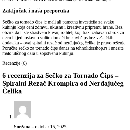
Zaključak i naša preporuka
Sečko za tornado čips je mali ali pametna investicija za svaku
kuhinju koja ceni zdravu, ukusnu i kreativnu pripremu hrane. Bez
obzira da li ste strastveni kuvar, roditelj koji traži zabavan obrok za
decu ili jednostavno volite domaći hrskavi čips bez veštačkih
dodataka – ovaj spiralni rezač od nerđajućeg čelika je pravo rešenje.
Poručite sečko za tornado čips danas na tehnolidershop.rs i unesite
malo uličnog dara u sopstvenu kuhinju!
Recenzije (6)
6 recenzija za
Sečko za Tornado Čips –
Spiralni Rezač Krompira od Nerđajućeg
Čelika
Snežana
–
oktobar 15, 2025