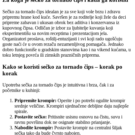
Sečko za tornado čips idealan je za sve koji vole brzu i zdravu
pripremu hrane kod kuće. Savršen je za roditelje koji žele da deci
pripreme zabavan i ukusan obrok bez aditiva i konzervansa iz
kupovnog čipsa. Odličan je izbor za ljubitelje kuvanja koji
eksperimentišu sa novim receptima i prezentacijom jela.
Organizatori proslava, roštilj-entuzijasti i svi koji rado ugošćuju
goste naći će u ovom rezaču nezamenljivog pomagača. Jednako
dobro funkcioniše u gradskim stanovima kao i na vikend kućama, u
toku letnjeg povrća ili zimskih prazničnih priprema.
Kako se koristi sečko za tornado čips – korak po
korak
Upotreba sečka za tornado čips je intuitivna i brza, čak i za
početnike u kuhinji:
Pripremite krompir:
Operite i po potrebi ogulite krompir
srednje veličine. Krompiri ujednačene debljine daju najlepše
spirale.
Postavite sečko:
Pritisnite usisnu osnovu na čistu, suvu i
ravnu površinu dok ne osignate stabilno prianjanje.
Nabodite krompir:
Postavite krompir na centralni šiljak
sečka tako da bude čvrsto nabojen.