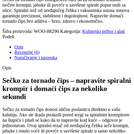
isečete krompir, jabuke ili povrće u savršene spirale poput onih sa
ulice. Spiralni nož od nerđajućeg čelika i vakuumska usisna osnova
garantuju preciznost, stabilnost i dugotrajnost. Napravite domaći
tornado čips bez aditiva – brzo, zdravo i ekonomično.
Šifra proizvoda:
WOO-88296
Kategorija:
Kuhinjski pribor i alati
Podeli
Opis
Recenzije (6)
Naručivanje i isporuka
Opis
Sečko za tornado čips – napravite spiralni
krompir i domaći čips za nekoliko
sekundi
Sečko za tornado čips donosi uličnu poslasticu direktno u vašu
kuhinju. Ako ste ikada prolazili pored tezgi sa spiralnim krompirom
na štapiću i pitali se kako da to napravite kod kuće – odgovor je
jednostavan. Ovaj spiralni rezač od nerđajućeg čelika seče krompir,
jabuke i ostalo voće ili povrće u savršene spirale u samo nekoliko