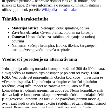
ili sportske prenose – napravite domaći čips za 10 minuta, bez
izlaska iz kuće. Za više informacija o ručnim kuhinjskim alatima i
njihovoj primeni, posetite
Wikipedia — ručni alati
.
Tehničke karakteristike
Materijal oštrice:
Nerđajući čelik spiralnog oblika
Završna obrada:
Crveni premaz otporan na koroziju
Osnova:
Usisna čašica za stabilno prianjanje na radnoj
površini
Namena:
Sečenje krompira, jabuka, tikvica, šargarepe i
ostalog čvrstog voća i povrća u spirale
Vrednost i poređenje sa alternativama
Jedna porcija ulicnog tornado krompira košta od 300 do 600 dinara,
a ovaj sečko za tornado čips dostupan je po ceni od svega
1.560
RSD
. Već posle pet pripremljenih obroka kod kuće – investicija se
višestruko isplatila. U poređenju sa skupim električni spiralnim
rezačima, ovaj ručni model ne zahteva struju, lako se čisti,
kompaktan je i odmah spreman za upotrebu. Nema komplikovanih
delova koji se lome, nema skupih rezervnih oštrica – nerđajući čelik
je dugovekon i otporan. Za razliku od plastičnih jeftenih modela,
ovaj rezač nudi čvrstu konstrukciju i stabilan rad zahvaljujući usisnoj
osnovi. Prava cena-vrednost kombinacija za svaku kuhinju.