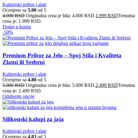
Kuhinjski pribor i alati
Ocenjeno sa
5.00
od 5
4.000
RSD
Originalna cena je bila: 4.000 RSD.
1.999
RSD
Trenutna
cena je: 1.999 RSD.
Dodaj u korpu
-50%
Premium Pribor za Jelo – Spoj Stilа i Kvaliteta
Zlatni ili Srebrni
Kuhinjski pribor i alati
Ocenjeno sa
4.80
od 5
5.000
RSD
Originalna cena je bila: 5.000 RSD.
2.499
RSD
Trenutna
cena je: 2.499 RSD.
Odaberite opcije
Silikonski kalupi za jaja
Kuhinjski pribor i alati
Ocenjeno sa
4.83
od 5