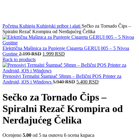
Click to enlarge
Početna
Kuhinja
Kuhinjski pribor i alati
Sečko za Tornado Čips –
Spiralni Rezač Krompira od Nerđajućeg Čelika
Električna Mašinica za Punjenje Cigareta GERUI 005 – 5 Nivoa
Gustine
2.199
RSD
1.999
RSD
Back to products
Prenosivi Termalni Štampač 58mm – Bežični POS Printer za
Android, iOS i Windows
5.940
RSD
5.400
RSD
Sečko za Tornado Čips –
Spiralni Rezač Krompira od
Nerđajućeg Čelika
Ocenjeno
5.00
od 5 na osnovu
6
ocena kupaca