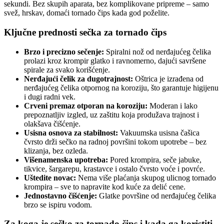
sekundi. Bez skupih aparata, bez komplikovane pripreme – samo
svež, hrskav, domaći tornado čips kada god poželite.
Ključne prednosti sečka za tornado čips
Brzo i precizno sečenje:
Spiralni nož od nerđajućeg čelika
prolazi kroz krompir glatko i ravnomerno, dajući savršene
spirale za svako korišćenje.
Nerđajući čelik za dugotrajnost:
Oštrica je izrađena od
nerđajućeg čelika otpornog na koroziju, što garantuje higijenu
i dugi radni vek.
Crveni premaz otporan na koroziju:
Moderan i lako
prepoznatljiv izgled, uz zaštitu koja produžava trajnost i
olakšava čišćenje.
Usisna osnova za stabilnost:
Vakuumska usisna čašica
čvrsto drži sečko na radnoj površini tokom upotrebe – bez
klizanja, bez ozleda.
Višenamenska upotreba:
Pored krompira, seče jabuke,
tikvice, šargarepu, krastavce i ostalo čvrsto voće i povrće.
Uštedite novac:
Nema više plaćanja skupog ulicnog tornado
krompira – sve to napravite kod kuće za delić cene.
Jednostavno čišćenje:
Glatke površine od nerđajućeg čelika
brzo se ispiru vodom.
Za koga je sečko za tornado čips i kada ga koristiti