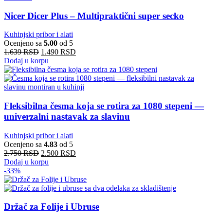
Nicer Dicer Plus – Multipraktični super secko
Kuhinjski pribor i alati
Ocenjeno sa
5.00
od 5
1.639
RSD
1.490
RSD
Dodaj u korpu
Fleksibilna česma koja se rotira za 1080 stepeni —
univerzalni nastavak za slavinu
Kuhinjski pribor i alati
Ocenjeno sa
4.83
od 5
2.750
RSD
2.500
RSD
Dodaj u korpu
-33%
Držač za Folije i Ubruse