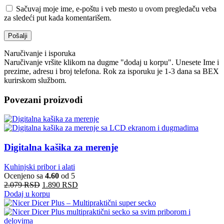
Sačuvaj moje ime, e-poštu i veb mesto u ovom pregledaču veba
za sledeći put kada komentarišem.
Naručivanje i isporuka
Naručivanje vršite klikom na dugme "dodaj u korpu". Unesete Ime i
prezime, adresu i broj telefona. Rok za isporuku je 1-3 dana sa BEX
kurirskom službom.
Povezani proizvodi
Digitalna kašika za merenje
Kuhinjski pribor i alati
Ocenjeno sa
4.60
od 5
2.079
RSD
1.890
RSD
Dodaj u korpu