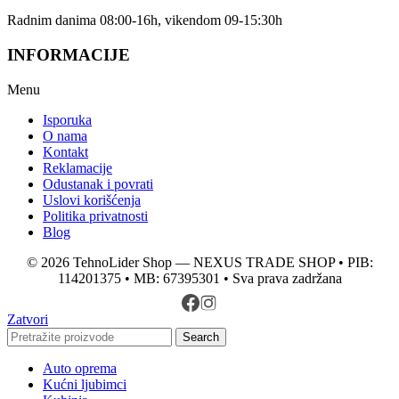
Radnim danima 08:00-16h, vikendom 09-15:30h
INFORMACIJE
Menu
Isporuka
O nama
Kontakt
Reklamacije
Odustanak i povrati
Uslovi korišćenja
Politika privatnosti
Blog
© 2026 TehnoLider Shop — NEXUS TRADE SHOP • PIB:
114201375 • MB: 67395301 • Sva prava zadržana
Zatvori
Search
Auto oprema
Kućni ljubimci