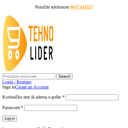
Poručite telefonom
0637343557
Search
Login / Register
Sign in
Create an Account
Korisničko ime ili adresa e-pošte
*
Password
*
Log in