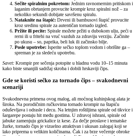
Sečite spiralnim pokretom:
Jednim ravnomernim pritiskom i
laganim obrtanjem provucite krompir kroz spiralni nož – za
nekoliko sekundi dobijate savršenu spiralu.
Nataknite na štapić:
Drveni ili bambusovi štapić provucite
kroz sredinu spirale za autentičan tornado izgled.
Pržite ili pecite:
Spirale možete pržiti u dubokom ulju, peći u
rerni ili u fritehi na vruć vazduh za zdraviju verziju. Začinite
po ukusu – so, paprika, beli luk ili začinsko bilje.
Posle upotrebe:
Isperite sečko toplom vodom i obrišite ga –
spreman je za sledeću upotrebu.
Savet:
Krompir pre sečenja potopite u hladnu vodu 10–15 minuta
kako biste smanjili sadržaj skroba i dobili hrskaviji čips.
Gde se koristi sečko za tornado čips – svakodnevni
scenariji
Svakodnevna primena ovog malog, ali moćnog kuhinjskog alata je
široka. Na porodičnim ručkovima tornado krompir na štapiću
oduševljava i odrasle i decu. Na letnjim roštiljima spirale od tikvice i
šargarepe postaju hit među gostima. U zdravoj ishrani, spirale od
jabuke zamenjuju grickalice iz kese. Za dečje proslave i tematske
žurke, tornado čips je vizuelno atraktivan i ukusan zalogaj koji se
lako priprema u velikim količinama. Čak i za brze večernje obroke