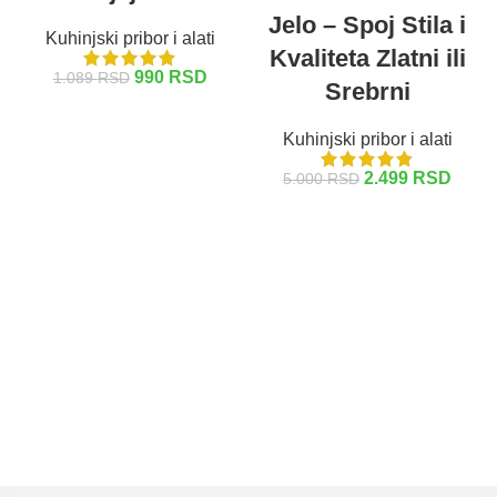
Jelo – Spoj Stilа i
Kuhinjski pribor i alati
Kvaliteta Zlatni ili
990
RSD
1.089
RSD
Srebrni
DODAJ U KORPU
Kuhinjski pribor i alati
2.499
RSD
5.000
RSD
ODABERITE OPCIJE