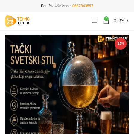
Poručite telefonom
0637343557
0
0
RSD
-25%