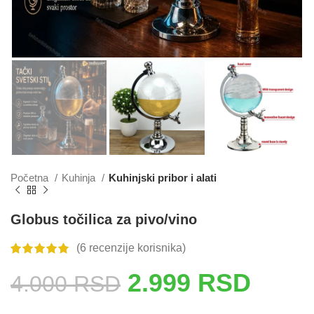
Početna
Kuhinja
Kuhinjski pribor i alati
Globus točilica za pivo/vino
(
6
recenzije korisnika)
2.999
RSD
4.000
RSD