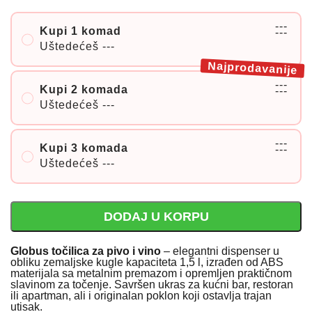
---
Kupi 1 komad
---
Uštedećeš
---
Najprodavanije
---
Kupi 2 komada
---
Uštedećeš
---
---
Kupi 3 komada
---
Uštedećeš
---
DODAJ U KORPU
Globus točilica za pivo i vino
– elegantni dispenser u
obliku zemaljske kugle kapaciteta 1,5 l, izrađen od ABS
materijala sa metalnim premazom i opremljen praktičnom
slavinom za točenje. Savršen ukras za kućni bar, restoran
ili apartman, ali i originalan poklon koji ostavlja trajan
utisak.