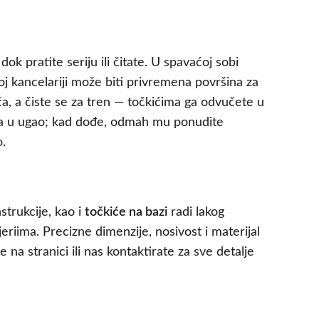
 pratite seriju ili čitate. U spavaćoj sobi
j kancelariji može biti privremena površina za
ća, a čiste se za tren — točkićima ga odvučete u
e ga u ugao; kad dođe, odmah mu ponudite
o
.
strukcije, kao i
točkiće na bazi
radi lakog
jeriima. Precizne dimenzije, nosivost i materijal
na stranici ili nas kontaktirate za sve detalje