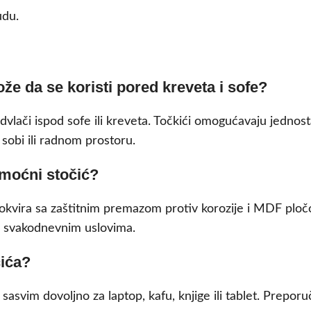
du.
že da se koristi pored kreveta i sofe?
odvlači ispod sofe ili kreveta. Točkići omogućavaju jednos
 sobi ili radnom prostoru.
omoćni stočić?
g okvira sa zaštitnim premazom protiv korozije i MDF plo
 u svakodnevnim uslovima.
čića?
sasvim dovoljno za laptop, kafu, knjige ili tablet. Prep