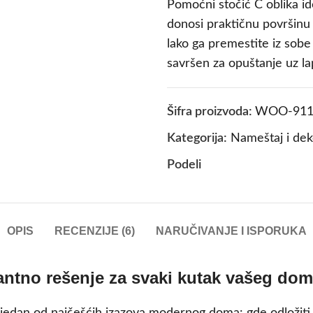
Pomoćni stočić C oblika ide
donosi praktičnu površinu 
lako ga premestite iz sobe
savršen za opuštanje uz la
Šifra proizvoda:
WOO-911
Kategorija:
Nameštaj i dek
Podeli
OPIS
RECENZIJE (6)
NARUČIVANJE I ISPORUKA
antno rešenje za svaki kutak vašeg do