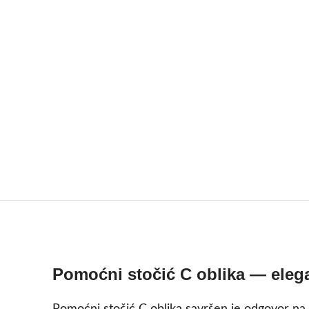
Pomoćni stočić C oblika — eleg