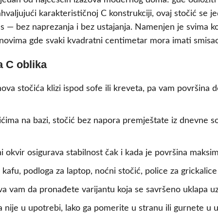
dan od najčešćih izazova modernog doma: gde odložiti šolj
ahvaljujući karakterističnoj C konstrukciji, ovaj stočić se 
s — bez naprezanja i bez ustajanja. Namenjen je svima ko
anovima gde svaki kvadratni centimetar mora imati smisao
 C oblika
va stočića klizi ispod sofe ili kreveta, pa vam površina 
ićima na bazi, stočić bez napora premještate iz dnevne so
i okvir osigurava stabilnost čak i kada je površina maks
 kafu, podloga za laptop, noćni stočić, police za grickalice
 vam da pronađete varijantu koja se savršeno uklapa uz v
nije u upotrebi, lako ga pomerite u stranu ili gurnete u 