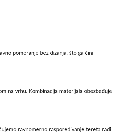
tavno pomeranje bez dizanja, što ga čini
čom na vrhu. Kombinacija materijala obezbeđuje
oručujemo ravnomerno raspoređivanje tereta radi