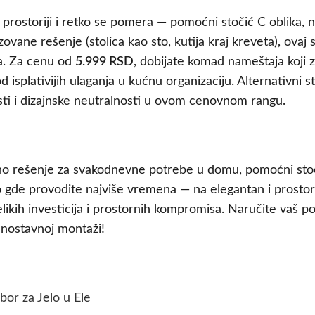
 prostoriji i retko se pomera — pomoćni stočić C oblika, n
zovane rešenje (stolica kao sto, kutija kraj kreveta), ovaj
ća. Za cenu od
5.999 RSD
, dobijate komad nameštaja koji z
isplativijih ulaganja u kućnu organizaciju. Alternativni s
sti i dizajnske neutralnosti u ovom cenovnom rangu.
alno rešenje za svakodnevne potrebe u domu, pomoćni stoči
gde provodite najviše vremena — na elegantan i prosto
ikih investicija i prostornih kompromisa. Naručite vaš 
ednostavnoj montaži!
ibor za Jelo u Ele