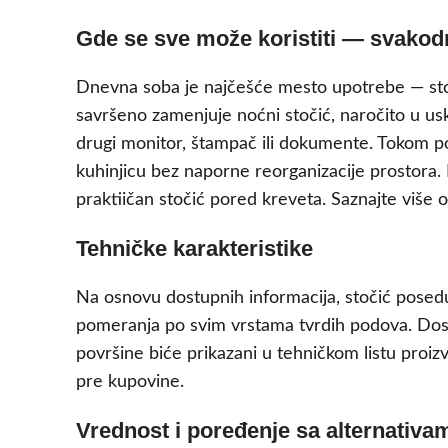
Gde se sve može koristiti — svakodn
Dnevna soba je najčešće mesto upotrebe — stočić
savršeno zamenjuje noćni stočić, naročito u us
drugi monitor, štampač ili dokumente. Tokom por
kuhinjicu bez naporne reorganizacije prostora.
praktiičan stočić pored kreveta. Saznajte više
Tehničke karakteristike
Na osnovu dostupnih informacija, stočić pose
pomeranja po svim vrstama tvrdih podova. Do
površine biće prikazani u tehničkom listu proizv
pre kupovine.
Vrednost i poređenje sa alternativa