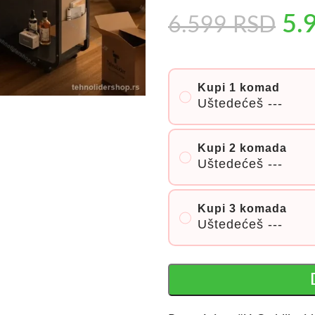
5.
6.599
RSD
Kupi 1 komad
Uštedećeš
---
Kupi 2 komada
Uštedećeš
---
Kupi 3 komada
Uštedećeš
---