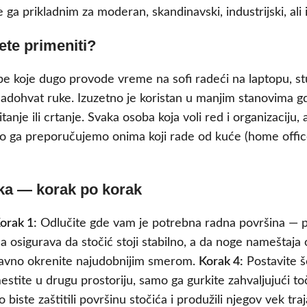
 ga prikladnim za moderan, skandinavski, industrijski, ali i
ete primeniti?
e koje dugo provode vreme na sofi radeći na laptopu, stu
 nadohvat ruke. Izuzetno je koristan u manjim stanovima 
tanje ili crtanje. Svaka osoba koja voli red i organizaciju,
ga preporučujemo onima koji rade od kuće (home office) 
ika — korak po korak
orak 1:
Odlučite gde vam je potrebna radna površina — pore
 osigurava da stočić stoji stabilno, a da noge nameštaja
ostavno okrenite najudobnijim smerom.
Korak 4:
Postavite šo
tite u drugu prostoriju, samo ga gurkite zahvaljujući to
iste zaštitili površinu stočića i produžili njegov vek traj