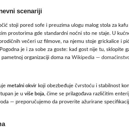
evni scenariji
 stoji pored sofe i preuzima ulogu malog stola za kafu dok
kim prostorima gde standardni noćni sto ne staje. U kućno
odičnih večeri uz filmove, na njemu stoje grickalice i pi
 Pogodna je i za sobe za goste: kad gost nije tu, sklopit
 o pametnoj organizaciji doma na
Wikipedia — domaćinstv
duje
metalni okvir
koji obezbeđuje čvrstoću i stabilnost kon
stupan je u
više boja
, čime se prilagođava različitim enteri
oda — preporučujemo da proverite ažurirane specifikacije 
ma