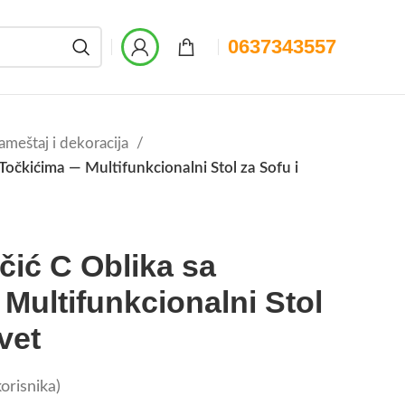
0637343557
ameštaj i dekoracija
Točkićima — Multifunkcionalni Stol za Sofu i
ić C Oblika sa
Multifunkcionalni Stol
vet
orisnika)