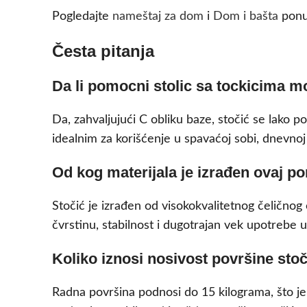
Pogledajte
nameštaj za dom
i
Dom i bašta
ponu
Česta pitanja
Da li pomocni stolic sa tockicima mo
Da, zahvaljujući C obliku baze, stočić se lako p
idealnim za korišćenje u spavaćoj sobi, dnevnoj
Od kog materijala je izrađen ovaj p
Stočić je izrađen od visokokvalitetnog čelično
čvrstinu, stabilnost i dugotrajan vek upotrebe
Koliko iznosi nosivost površine sto
Radna površina podnosi do 15 kilograma, što je 