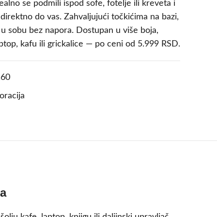
alno se podmili ispod sofe, fotelje ili kreveta i
direktno do vas. Zahvaljujući točkićima na bazi,
 u sobu bez napora. Dostupan u više boja,
ptop, kafu ili grickalice — po ceni od 5.999 RSD.
60
oracija
ma