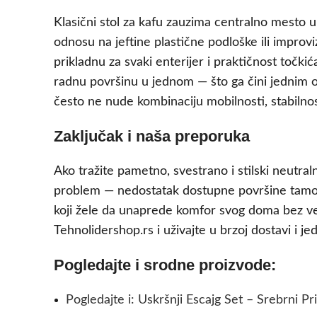
Klasični stol za kafu zauzima centralno mesto u
odnosu na jeftine plastične podloške ili improvi
prikladnu za svaki enterijer i praktičnost točki
radnu površinu u jednom — što ga čini jednim od 
često ne nude kombinaciju mobilnosti, stabilno
Zaključak i naša preporuka
Ako tražite pametno, svestrano i stilski neutr
problem — nedostatak dostupne površine tamo 
koji žele da unaprede komfor svog doma bez vel
Tehnolidershop.rs i uživajte u brzoj dostavi i j
Pogledajte i srodne proizvode:
Pogledajte i: Uskršnji Escajg Set – Srebrni Pr