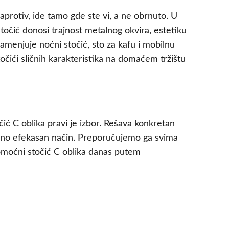
aprotiv, ide tamo gde ste vi, a ne obrnuto. U
 stočić donosi trajnost metalnog okvira, estetiku
amenjuje noćni stočić, sto za kafu i mobilnu
točići sličnih karakteristika na domaćem tržištu
ć C oblika pravi je izbor. Rešava konkretan
rno efekasan način. Preporučujemo ga svima
pomoćni stočić C oblika danas putem