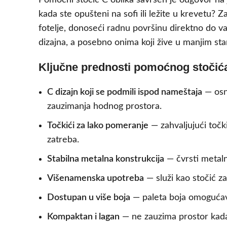
Pomoćni stočić C oblika savršen je odgovor na je
kada ste opušteni na sofi ili ležite u krevetu? Z
fotelje, donoseći radnu površinu direktno do va
dizajna, a posebno onima koji žive u manjim st
Ključne prednosti pomoćnog stočića
C dizajn koji se podmili ispod nameštaja
— osno
zauzimanja hodnog prostora.
Točkići za lako pomeranje
— zahvaljujući točk
zatreba.
Stabilna metalna konstrukcija
— čvrsti metaln
Višenamenska upotreba
— služi kao stočić za
Dostupan u više boja
— paleta boja omogućava
Kompaktan i lagan
— ne zauzima prostor kada 