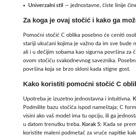
Univerzalni stil
— jednostavne, čiste linije čine
Za koga je ovaj stočić i kako ga mož
Pomoćni stočić C oblika posebno će ceniti osob
stariji ukućani kojima je važno da im sve bude
ali i u dečijim sobama kao sigurna površina za či
ovom stočiću svakodnevnog saveznika. Posebno 
površina koja se brzo skloni kada stigne gost.
Kako koristiti pomoćni stočić C obl
Upotreba je izuzetno jednostavna i intuitivna.
K
Podmilite bazu stočića ispod nameštaja; C forma
visini ako vaš model ima tu opciju, ili ga jedn
u datom trenutku treba.
Korak 5:
Kada se premes
koristite maleni podmetač za vruće napitke kako b