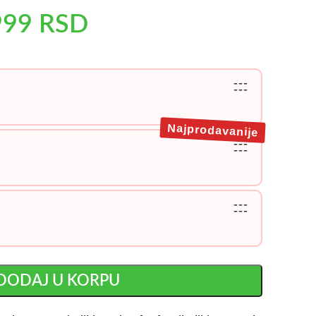
999
RSD
---
---
Najprodavanije
---
---
---
---
DODAJ U KORPU