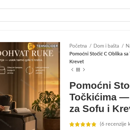
Početna
Dom i bašta
N
Pomoćni Stočić C Oblika sa 
Krevet
Pomoćni Stoč
Točkićima — 
za Sofu i Kre
(
6
recenzije k