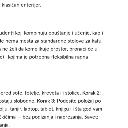
 klasičan enterijer.
denti koji kombinuju opuštanje i učenje, kao i
gde nema mesta za standardne stolove za kafu,
 a ne želi da komplikuje prostor, pronaći će u
i kojima je potrebna fleksibilna radna
d sofe, fotelje, kreveta ili stolice.
Korak 2:
 ostaju slobodne.
Korak 3:
Podesite položaj po
lju, tanjir, laptop, tablet, knjigu ili šta god vam
čkićima — bez podizanja i naprezanja. Savet:
anja.