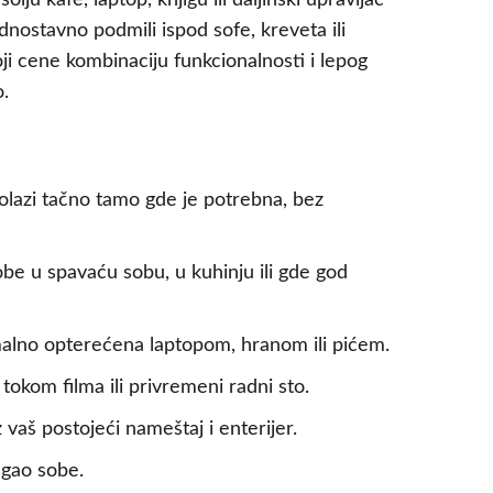
u kafe, laptop, knjigu ili daljinski upravljač
jednostavno podmili ispod sofe, kreveta ili
ji cene kombinaciju funkcionalnosti i lepog
.
dolazi tačno tamo gde je potrebna, bez
be u spavaću sobu, u kuhinju ili gde god
imalno opterećena laptopom, hranom ili pićem.
 tokom filma ili privremeni radni sto.
aš postojeći nameštaj i enterijer.
ugao sobe.