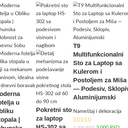
T9
Multifunkcionalni
Sto za Laptop sa
Kulerom i
Postoljem za Miša
— Podesiv, Sklopiv
oderna
Aluminijumski
telja u
Pokretni sto
bliku
Nameštaj i dekoracija
za laptop
topala |
HS-302 sa
3.000
RSD
3.300
RSD