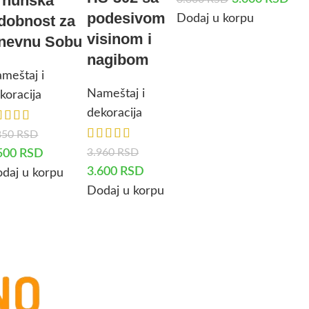
rhunska
podesivom
Dodaj u korpu
dobnost za
visinom i
nevnu Sobu
nagibom
meštaj i
Nameštaj i
koracija
dekoracija
850
RSD
3.960
RSD
500
RSD
3.600
RSD
daj u korpu
Dodaj u korpu