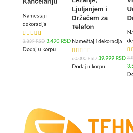
Ležanje,
V
Kancelariju
Ljuljanjem i
U
Nameštaj i
Držačem za
D
dekoracija
Telefon
Na
de
3.490
RSD
3.839
RSD
Nameštaj i dekoracija
Dodaj u korpu
3.
39.999
RSD
60.000
RSD
3.
Dodaj u korpu
Do