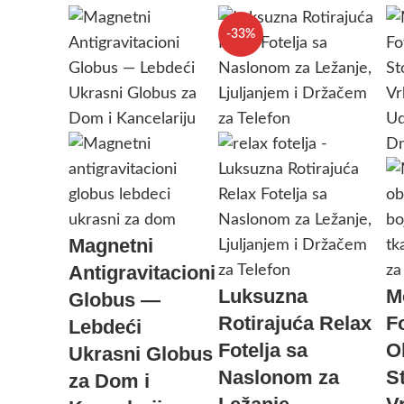
-33%
Magnetni
Antigravitacioni
Luksuzna
M
Globus —
Rotirajuća Relax
Fo
Lebdeći
Fotelja sa
O
Ukrasni Globus
Naslonom za
S
za Dom i