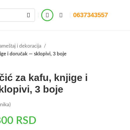
0637343557
ameštaj i dekoracija
ige i doručak — sklopivi, 3 boje
čić za kafu, knjige i
lopivi, 3 boje
nika)
800
RSD