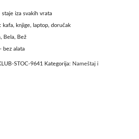
 staje iza svakih vrata
kafa, knjige, laptop, doručak
, Bela, Bež
 bez alata
KLUB-STOC-9641
Kategorija:
Nameštaj i