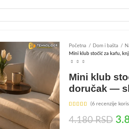
Početna
Dom i bašta
N
Mini klub stočić za kafu, knj
Mini klub sto
doručak — sk
(
6
recenzije koris
3.
4.180
RSD