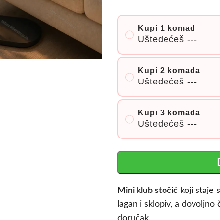
Kupi 1 komad
Uštedećeš
---
Kupi 2 komada
Uštedećeš
---
Kupi 3 komada
Uštedećeš
---
Mini klub stočić
koji staje 
lagan i sklopiv, a dovoljno č
doručak.