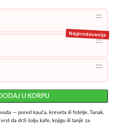
---
---
Najprodavanije
---
---
---
---
DODAJ U KORPU
svuda — pored kauča, kreveta ili fotelje. Tanak,
vrst da drži šolju kafe, knjigu ili tanjir za