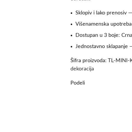
Sklopiv i lako prenosiv —
Višenamenska upotreba: 
Dostupan u 3 boje: Crna
Jednostavno sklapanje —
Šifra proizvoda:
TL-MINI-
dekoracija
Podeli