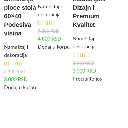
ploce stola
Dizajn i
Nameštaj i
dekoracija
60×40
Premium
Podesiva
Kvalitet
5.280
RSD
visina
Nameštaj i
4.800
RSD
dekoracija
Dodaj u korpu
Nameštaj i
dekoracija
3.300
RSD
3.000
RSD
3.300
RSD
Pročitajte još
3.000
RSD
Dodaj u korpu