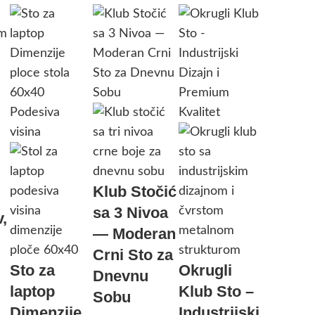
SOLD OUT
Klub Stočić
sa 3 Nivoa
,
— Moderan
Crni Sto za
Sto za
Okrugli
Dnevnu
laptop
Klub Sto –
Sobu
Dimenzije
Industrijski