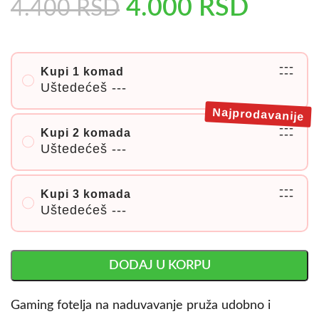
4.000
RSD
4.400
RSD
---
Kupi 1 komad
---
Uštedećeš
---
Najprodavanije
---
Kupi 2 komada
---
Uštedećeš
---
---
Kupi 3 komada
---
Uštedećeš
---
DODAJ U KORPU
Gaming fotelja na naduvavanje pruža udobno i