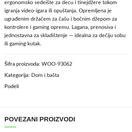
ergonomsko sedeište za decu i tinejdžere tokom
igranja video-igara ili opuštanja. Opremljena je
ugrađenim držačem za čašu i bočnim džepom za
kontrolere i gaming opremu. Lagana, prenosiva i
jednostavna za skladištenje — idealna za dečiju sobu
ili gaming kutak.
Šifra proizvoda:
WOO-93062
Kategorija:
Dom i bašta
Podeli
POVEZANI PROIZVODI