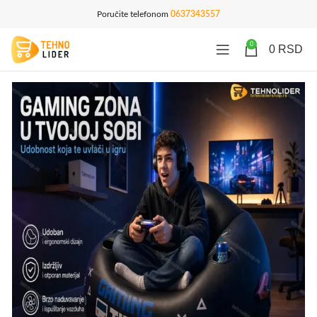
Poručite telefonom
0637343557
0
0
RSD