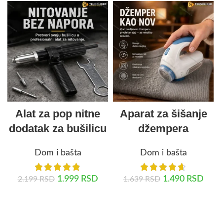
Alat za pop nitne
Aparat za šišanje
dodatak za bušilicu
džempera
Dom i bašta
Dom i bašta
1.999
RSD
1.490
RSD
2.199
RSD
1.639
RSD
DODAJ U KORPU
DODAJ U KORPU