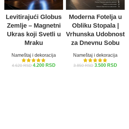
Levitirajući Globus
Moderna Fotelja u
Zemlje – Magnetni
Obliku Stopala |
Ukras koji Svetli u
Vrhunska Udobnost
Mraku
za Dnevnu Sobu
Nameštaj i dekoracija
Nameštaj i dekoracija
4.200
RSD
3.500
RSD
4.620
RSD
3.850
RSD
DODAJ U KORPU
DODAJ U KORPU