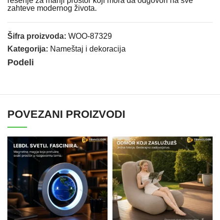
rešenje za manji prostor koji mora da odgovori na sve
zahteve modernog života.
Šifra proizvoda:
WOO-87329
Kategorija:
Nameštaj i dekoracija
Podeli
POVEZANI PROIZVODI