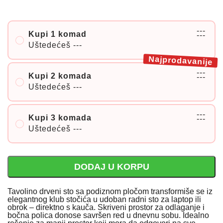
---
Kupi 1 komad
---
Uštedećeš
---
Najprodavanije
---
Kupi 2 komada
---
Uštedećeš
---
---
Kupi 3 komada
---
Uštedećeš
---
DODAJ U KORPU
Tavolino drveni sto sa podiznom pločom transformiše se iz
elegantnog klub stočića u udoban radni sto za laptop ili
obrok – direktno s kauča. Skriveni prostor za odlaganje i
bočna polica donose savršen red u dnevnu sobu. Idealno