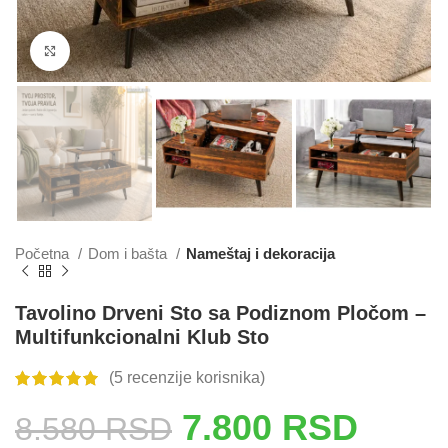
Click to enlarge
Početna
Dom i bašta
Nameštaj i dekoracija
Tavolino Drveni Sto sa Podiznom Pločom –
Multifunkcionalni Klub Sto
(
5
recenzije korisnika)
7.800
RSD
8.580
RSD