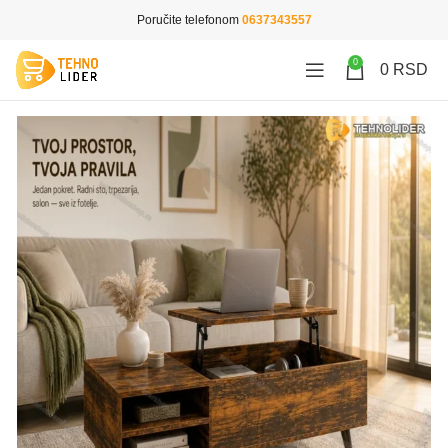
Poručite telefonom
0637343557
0
0
RSD