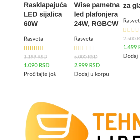
Rasklapajuća
Wise pametna
za gl
LED sijalica
led plafonjera
Rasvet
60W
24W, RGBCW
2.500
Rasveta
Rasveta
1.499
Dodaj 
1.199
RSD
5.000
RSD
1.090
RSD
2.999
RSD
Pročitajte još
Dodaj u korpu