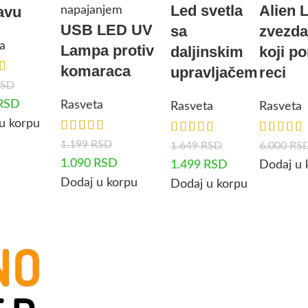
Led svetla
Alien 
avu
USB LED UV
sa
zvezd
a
Lampa protiv
daljinskim
koji po
komaraca
upravljačem
reci
RSD
RSD
Rasveta
Rasveta
Rasveta
u korpu
1.199
RSD
1.649
RSD
6.000
RS
1.090
RSD
1.499
RSD
Dodaj u 
Dodaj u korpu
Dodaj u korpu