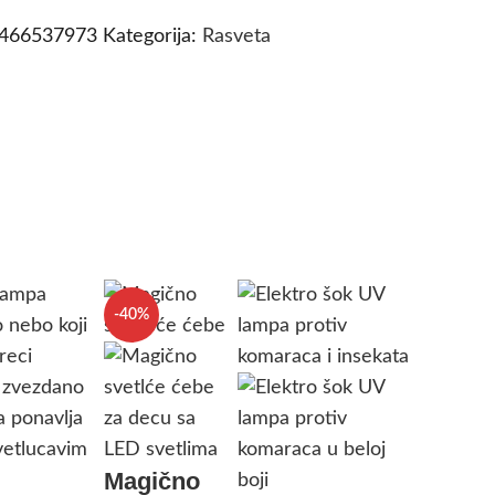
9466537973
Kategorija:
Rasveta
-40%
Magično