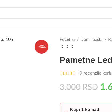
Početna
Dom i bašta
R
-43%
Pametne Led 
(
9
recenzije koris
1.
3.000
RSD
Kupi 1 komad