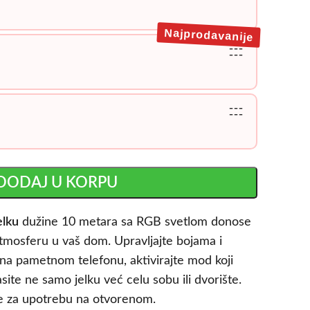
Najprodavanije
---
---
---
---
DODAJ U KORPU
elku
dužine 10 metara sa RGB svetlom donose
tmosferu u vaš dom. Upravljajte bojama i
na pametnom telefonu, aktivirajte mod koji
asite ne samo jelku već celu sobu ili dvorište.
e za upotrebu na otvorenom.