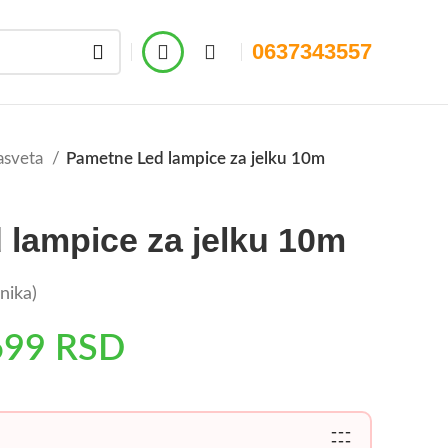
0637343557
asveta
Pametne Led lampice za jelku 10m
lampice za jelku 10m
nika)
699
RSD
---
---