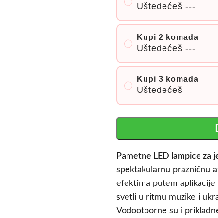
Uštedećeš
---
Kupi 2 komada
Uštedećeš
---
Kupi 3 komada
Uštedećeš
---
Pametne LED lampice za j
spektakularnu prazničnu a
efektima putem aplikacije 
svetli u ritmu muzike i ukr
Vodootporne su i prikladn