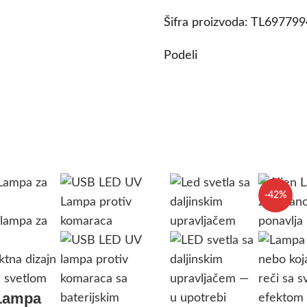
Šifra proizvoda:
TL69779
Podeli
-42%
Lampa