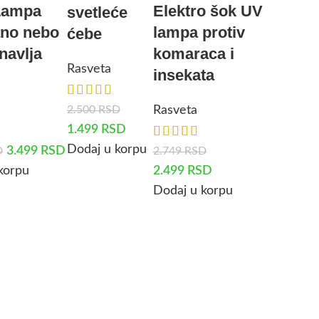
Lampa
Elektro šok UV
svetleće
ano nebo
lampa protiv
ćebe
navlja
komaraca i
Rasveta
insekata
2.500
RSD
Rasveta
1.499
RSD
Dodaj u korpu
3.499
RSD
D
2.749
RSD
korpu
2.499
RSD
Dodaj u korpu