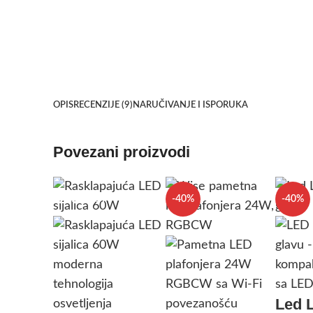
OPIS
RECENZIJE (9)
NARUČIVANJE I ISPORUKA
Povezani proizvodi
SOLD OUT
-40%
-40%
Led 