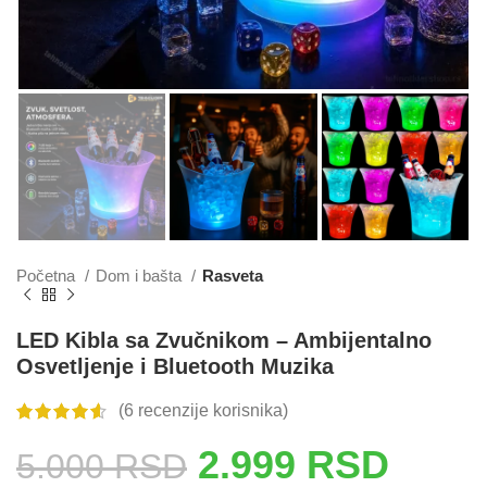
Početna
Dom i bašta
Rasveta
LED Kibla sa Zvučnikom – Ambijentalno
Osvetljenje i Bluetooth Muzika
(
6
recenzije korisnika)
2.999
RSD
5.000
RSD