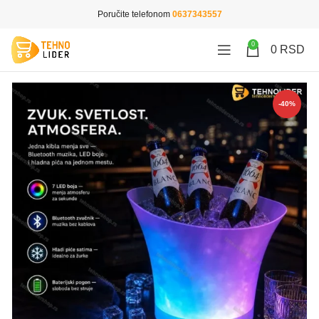
Poručite telefonom
0637343557
0
0
RSD
-40%