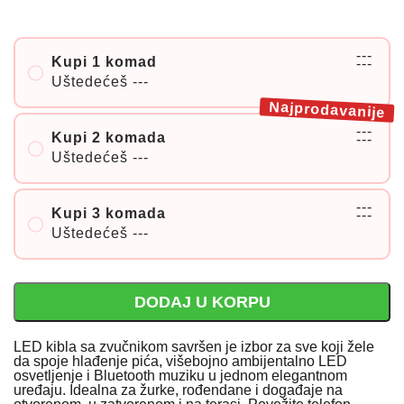
---
Kupi 1 komad
---
Uštedećeš
---
Najprodavanije
---
Kupi 2 komada
---
Uštedećeš
---
---
Kupi 3 komada
---
Uštedećeš
---
DODAJ U KORPU
LED kibla sa zvučnikom savršen je izbor za sve koji žele
da spoje hlađenje pića, višebojno ambijentalno LED
osvetljenje i Bluetooth muziku u jednom elegantnom
uređaju. Idealna za žurke, rođendane i događaje na