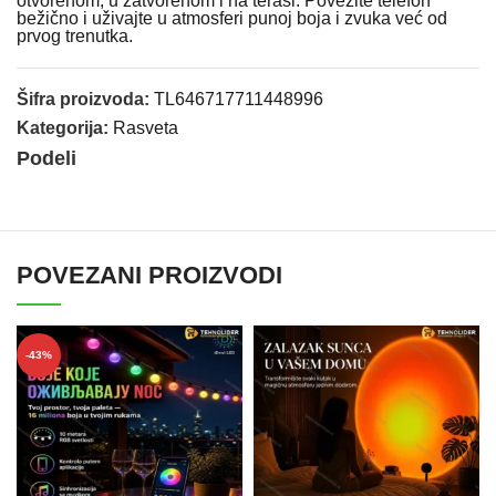
otvorenom, u zatvorenom i na terasi. Povežite telefon
bežično i uživajte u atmosferi punoj boja i zvuka već od
prvog trenutka.
Šifra proizvoda:
TL646717711448996
Kategorija:
Rasveta
Podeli
POVEZANI PROIZVODI
-43%