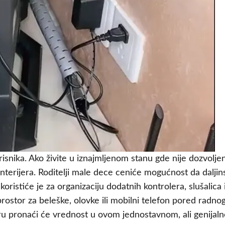
isnika. Ako živite u iznajmljenom stanu gde nije dozvolje
terijera. Roditelji male dece ceniće mogućnost da daljins
a koristiće je za organizaciju dodatnih kontrolera, slušali
prostor za beleške, olovke ili mobilni telefon pored radno
ru pronaći će vrednost u ovom jednostavnom, ali genijaln