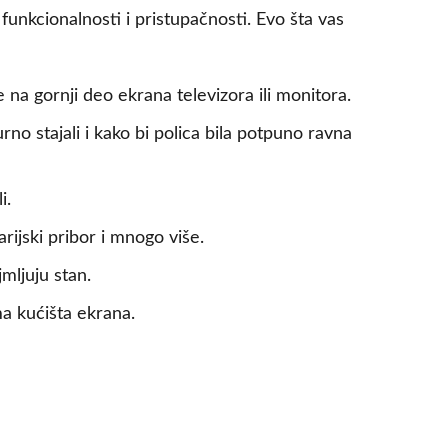
funkcionalnosti i pristupačnosti. Evo šta vas
na gornji deo ekrana televizora ili monitora.
rno stajali i kako bi polica bila potpuno ravna
i.
rijski pribor i mnogo više.
mljuju stan.
ma kućišta ekrana.