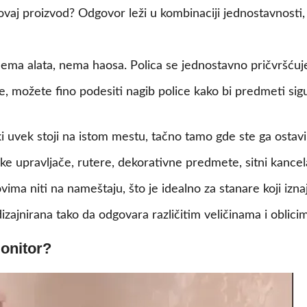
ovaj proizvod? Odgovor leži u kombinaciji jednostavnosti, 
ma alata, nema haosa. Polica se jednostavno pričvršćuje 
e, možete fino podesiti nagib police kako bi predmeti sigu
ki uvek stoji na istom mestu, tačno tamo gde ste ga ostavil
e upravljače, rutere, dekorativne predmete, sitni kancela
ima niti na nameštaju, što je idealno za stanare koji iznaj
izajnirana tako da odgovara različitim veličinama i oblici
monitor?