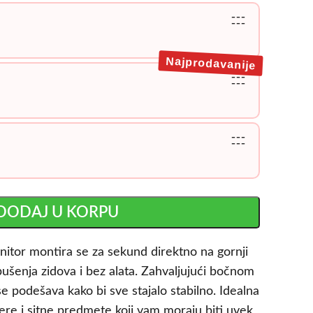
---
---
Najprodavanije
---
---
---
---
DODAJ U KORPU
nitor montira se za sekund direktno na gornji
ušenja zidova i bez alata. Zahvaljujući bočnom
se podešava kako bi sve stajalo stabilno. Idealna
tere i sitne predmete koji vam moraju biti uvek