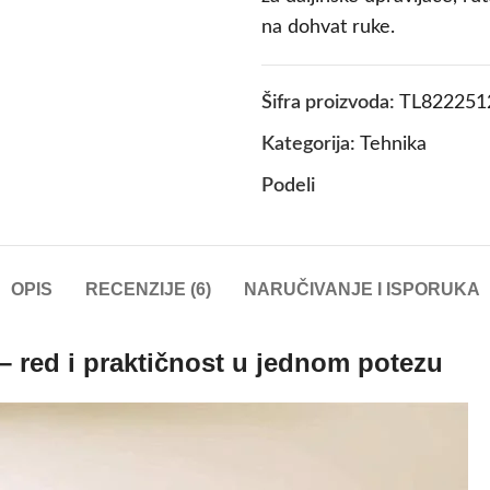
na dohvat ruke.
Šifra proizvoda:
TL822251
Kategorija:
Tehnika
Podeli
OPIS
RECENZIJE (6)
NARUČIVANJE I ISPORUKA
– red i praktičnost u jednom potezu