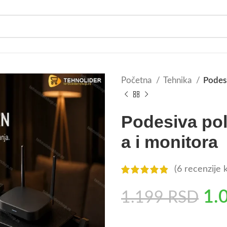
Početna
Tehnika
Podesi
Podesiva pol
a i monitora
(
6
recenzije k
1.
1.199
RSD