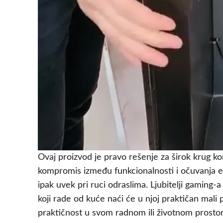
Ovaj proizvod je pravo rešenje za širok krug kor
kompromis između funkcionalnosti i očuvanja en
ipak uvek pri ruci odraslima. Ljubitelji gaming-
koji rade od kuće naći će u njoj praktičan mali 
praktičnost u svom radnom ili životnom prosto