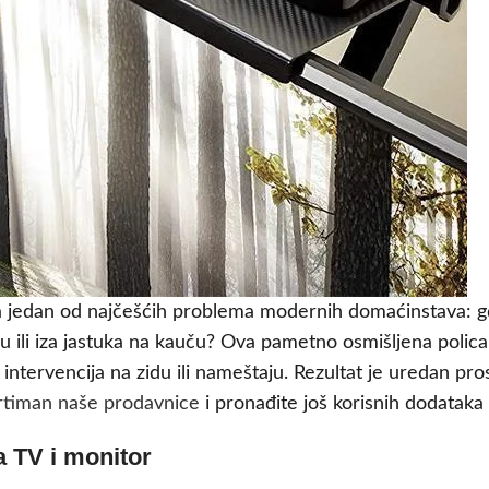
jedan od najčešćih problema modernih domaćinstava: gde sta
 ili iza jastuka na kauču? Ova pametno osmišljena polica 
h intervencija na zidu ili nameštaju. Rezultat je uredan pr
rtiman naše prodavnice
i pronađite još korisnih dodataka
a TV i monitor