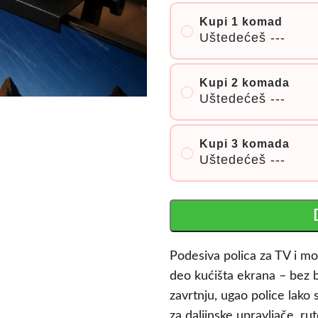
Kupi 1 komad
Uštedećeš
---
Kupi 2 komada
Uštedećeš
---
Kupi 3 komada
Uštedećeš
---
Podesiva polica za TV i mo
deo kućišta ekrana – bez b
zavrtnju, ugao police lako 
za daljinske upravljače, ru