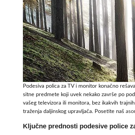
Podesiva polica za TV i monitor konačno rešava 
sitne predmete koji uvek nekako završe po podu
vašeg televizora ili monitora, bez ikakvih trajni
traženja daljinskog upravljača. Posetite naš
aso
Ključne prednosti podesive police z