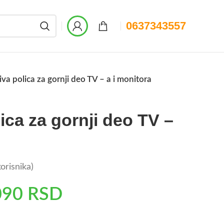
0637343557
va polica za gornji deo TV – a i monitora
ica za gornji deo TV –
orisnika)
090
RSD