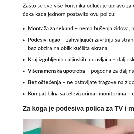
Zašto se sve više korisnika odlučuje upravo za 
čeka kada jednom postavite ovu policu:
Montaža za sekund
– nema bušenja zidova, ne
Podesivi ugao
– zahvaljujući zavrtnju sa stran
bez obzira na oblik kućišta ekrana.
Kraj izgubljenih daljinskih upravljača
– daljins
Višenamenska upotreba
– pogodna za daljinsk
Bez oštećenja
– ne ostavljate tragove na zidov
Kompatibilna sa televizorima i monitorima
– d
Za koga je podesiva polica za TV i 