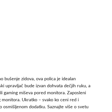
no bušenje zidova, ova polica je idealan
ki upravljač bude izvan dohvata dečjih ruku, a
ca ili gaming miševa pored monitora. Zaposleni
g monitora. Ukratko – svako ko ceni red i
o osmišljenom dodatku. Saznajte više o svetu