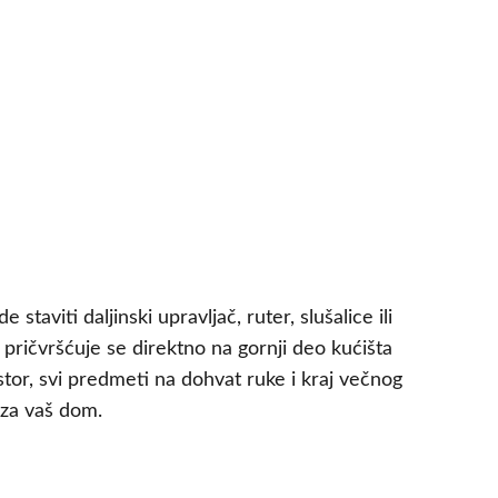
viti daljinski upravljač, ruter, slušalice ili
pričvršćuje se direktno na gornji deo kućišta
ostor, svi predmeti na dohvat ruke i kraj večnog
 za vaš dom.