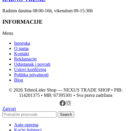
Radnim danima 08:00-16h, vikendom 09-15:30h
INFORMACIJE
Menu
Isporuka
O nama
Kontakt
Reklamacije
Odustanak i povrati
Uslovi korišćenja
Politika privatnosti
Blog
© 2026 TehnoLider Shop — NEXUS TRADE SHOP • PIB:
114201375 • MB: 67395301 • Sva prava zadržana
Zatvori
Search
Auto oprema
Kućni ljubimci