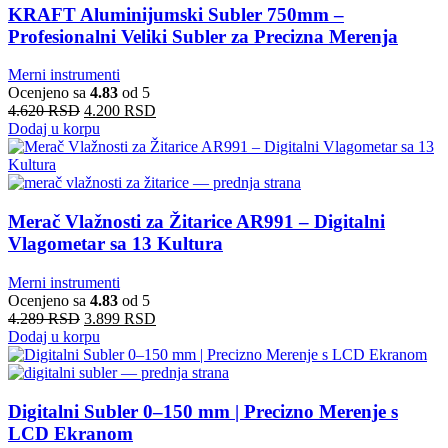
KRAFT Aluminijumski Subler 750mm –
Profesionalni Veliki Subler za Precizna Merenja
Merni instrumenti
Ocenjeno sa
4.83
od 5
4.620
RSD
4.200
RSD
Dodaj u korpu
Merač Vlažnosti za Žitarice AR991 – Digitalni
Vlagometar sa 13 Kultura
Merni instrumenti
Ocenjeno sa
4.83
od 5
4.289
RSD
3.899
RSD
Dodaj u korpu
Digitalni Subler 0–150 mm | Precizno Merenje s
LCD Ekranom