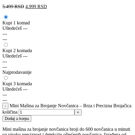
5.499
RSD
4.999
RSD
Kupi 1 komad
Uštedećeš
---
---
---
Kupi 2 komada
Uštedećeš
---
---
---
Najprodavanije
Kupi 3 komada
Uštedećeš
---
---
---
Mini Mašina za Brojanje Novčanica – Brza i Precizna Brojačica
količina
Dodaj u korpu
Mini mašina za brojanje novčanica broji do 600 novčanica u minuti
uz visoku preciznost i detekciju oštećenih novčanica. Izrađena od