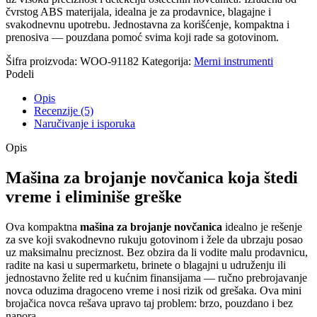
čvrstog ABS materijala, idealna je za prodavnice, blagajne i
svakodnevnu upotrebu. Jednostavna za korišćenje, kompaktna i
prenosiva — pouzdana pomoć svima koji rade sa gotovinom.
Šifra proizvoda:
WOO-91182
Kategorija:
Merni instrumenti
Podeli
Opis
Recenzije (5)
Naručivanje i isporuka
Opis
Mašina za brojanje novčanica koja štedi
vreme i eliminiše greške
Ova kompaktna
mašina za brojanje novčanica
idealno je rešenje
za sve koji svakodnevno rukuju gotovinom i žele da ubrzaju posao
uz maksimalnu preciznost. Bez obzira da li vodite malu prodavnicu,
radite na kasi u supermarketu, brinete o blagajni u udruženju ili
jednostavno želite red u kućnim finansijama — ručno prebrojavanje
novca oduzima dragoceno vreme i nosi rizik od grešaka. Ova mini
brojačica novca rešava upravo taj problem: brzo, pouzdano i bez
napora.