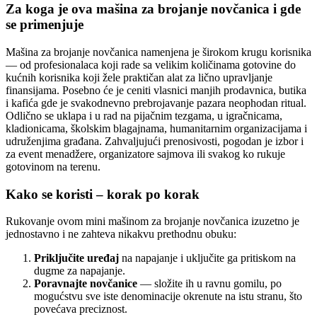
Za koga je ova mašina za brojanje novčanica i gde
se primenjuje
Mašina za brojanje novčanica namenjena je širokom krugu korisnika
— od profesionalaca koji rade sa velikim količinama gotovine do
kućnih korisnika koji žele praktičan alat za lično upravljanje
finansijama. Posebno će je ceniti vlasnici manjih prodavnica, butika
i kafića gde je svakodnevno prebrojavanje pazara neophodan ritual.
Odlično se uklapa i u rad na pijačnim tezgama, u igračnicama,
kladionicama, školskim blagajnama, humanitarnim organizacijama i
udruženjima građana. Zahvaljujući prenosivosti, pogodan je izbor i
za event menadžere, organizatore sajmova ili svakog ko rukuje
gotovinom na terenu.
Kako se koristi – korak po korak
Rukovanje ovom mini mašinom za brojanje novčanica izuzetno je
jednostavno i ne zahteva nikakvu prethodnu obuku:
Priključite uređaj
na napajanje i uključite ga pritiskom na
dugme za napajanje.
Poravnajte novčanice
— složite ih u ravnu gomilu, po
mogućstvu sve iste denominacije okrenute na istu stranu, što
povećava preciznost.