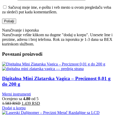
Sačuvaj moje ime, e-poštu i veb mesto u ovom pregledaču veba
za sledeći put kada komentarišem.
Naručivanje i isporuka
Naručivanje vršite klikom na dugme "dodaj u korpu". Unesete Ime i
prezime, adresu i broj telefona. Rok za isporuku je 1-3 dana sa BEX
kurirskom službom.
Povezani proizvodi
Digitalna Mini Zlatarska Vagica – Preciznost 0,01 g
do 200 g
Merni instrumenti
Ocenjeno sa
4.80
od 5
1.583
RSD
1.439
RSD
Dodaj u korpu