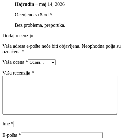
Hajrudin
–
maj 14, 2026
Ocenjeno sa
5
od 5
Bez problema, preporuka.
Dodaj recenziju
Vaša adresa e-pošte neće biti objavljena.
Neophodna polja su
označena
*
Vaša ocena
*
Vaša recenzija
*
Ime
*
E-pošta
*