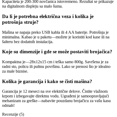
Kapaciteta je 200-300 novčanica istovremeno. Rezultat se prikazuje
na digitalnom displeju sa malo šuma.
Da li je potrebna električna veza i kolika je
potrošnja struje?
Mašina se napaja preko USB kabla ili 4 AA baterije. Potrošnja je
minimalna. Kabao je u paketu—možete je koristiti kod kase ili na
šalteru bez dodatnih instalacija.
Koje su dimenzije i gde se može postaviti brojačica?
Kompaktna je—28x12x15 cm i teška samo 800g. Savršena je za
radni sto, policu ili pultnu površinu. Lako se prenosi što je idealno
za male biznise.
Kolika je garancija i kako se čisti mašina?
Garancija je 12 meseci na sve električne delove. Čistite vlažnom
krpom i izbegavajte direktnu vodu. Ugrađeni je samoopravljajući
mehanizam za greške—nabavite pouzdanu brojačicu za vašu kasu
odmah!
Recenzije (5)