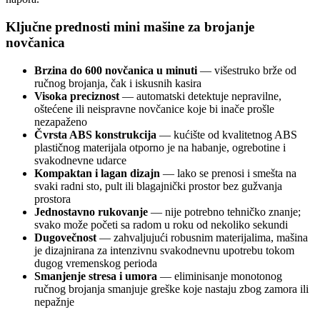
Ključne prednosti mini mašine za brojanje
novčanica
Brzina do 600 novčanica u minuti
— višestruko brže od
ručnog brojanja, čak i iskusnih kasira
Visoka preciznost
— automatski detektuje nepravilne,
oštećene ili neispravne novčanice koje bi inače prošle
nezapaženo
Čvrsta ABS konstrukcija
— kućište od kvalitetnog ABS
plastičnog materijala otporno je na habanje, ogrebotine i
svakodnevne udarce
Kompaktan i lagan dizajn
— lako se prenosi i smešta na
svaki radni sto, pult ili blagajnički prostor bez gužvanja
prostora
Jednostavno rukovanje
— nije potrebno tehničko znanje;
svako može početi sa radom u roku od nekoliko sekundi
Dugovečnost
— zahvaljujući robusnim materijalima, mašina
je dizajnirana za intenzivnu svakodnevnu upotrebu tokom
dugog vremenskog perioda
Smanjenje stresa i umora
— eliminisanje monotonog
ručnog brojanja smanjuje greške koje nastaju zbog zamora ili
nepažnje