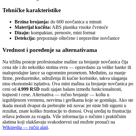
Tehničke karakteristike
Brzina brojanja:
do 600 novčanica u minuti
Materijal kućišta:
ABS plastika visoke čvrstoće
Dizajn:
kompaktan, prenosiv, mini format
Detekcija:
prepoznaje oštećene i nepravilne novčanice
Vrednost i poređenje sa alternativama
Na tržištu postoje profesionalne mašine za brojanje novčanica čija
cena ide i do nekoliko stotina evra — opravdano za velike banke ili
maloprodajne lance sa ogromnim prometom. Međutim, za manje
firme, preduzetnike, udruženja ili kućne korisnike, takva ulaganja
nisu ekonomski isplativa. Ova mini mašina za brojanje novčanica po
ceni od
4.999 RSD
nudi sjajan balans između funkcionalnosti,
trajnosti i cene. Alternativa — ručno brojanje — košta u
izgubljenom vremenu, nervima i greškama koje se gomilaju. Ako ste
ikada morali dvaput da prebrojite isti novac jer niste bili sigurni u
rezultat, znate koliko frustracije to donosi. Ovaj uređaj tu frustraciju
rešava jednom za svagda. Više informacija o ručnim i praktičnim
alatima koji olakšavaju svakodnevni rad možete pronaći na
Wikipedia — ručni alati
.