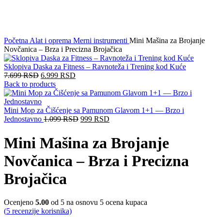
Click to enlarge
Početna
Alat i oprema
Merni instrumenti
Mini Mašina za Brojanje
Novčanica – Brza i Precizna Brojačica
Sklopiva Daska za Fitness – Ravnoteža i Trening kod Kuće
7.699
RSD
6.999
RSD
Back to products
Mini Mop za Čišćenje sa Pamunom Glavom 1+1 — Brzo i
Jednostavno
1.099
RSD
999
RSD
Mini Mašina za Brojanje
Novčanica – Brza i Precizna
Brojačica
Ocenjeno
5.00
od 5 na osnovu
5
ocena kupaca
(
5
recenzije korisnika)