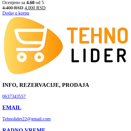
Ocenjeno sa
4.60
od 5
4.400
RSD
4.000
RSD
Dodaj u korpu
INFO, REZERVACIJE, PRODAJA
0637343557
EMAIL
Tehnolider22@gmail.com
RADNO VREME