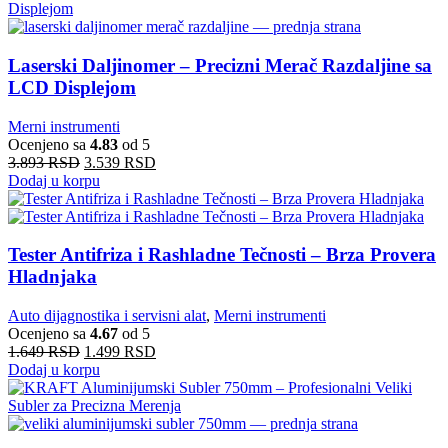
Laserski Daljinomer – Precizni Merač Razdaljine sa
LCD Displejom
Merni instrumenti
Ocenjeno sa
4.83
od 5
3.893
RSD
3.539
RSD
Dodaj u korpu
Tester Antifriza i Rashladne Tečnosti – Brza Provera
Hladnjaka
Auto dijagnostika i servisni alat
,
Merni instrumenti
Ocenjeno sa
4.67
od 5
1.649
RSD
1.499
RSD
Dodaj u korpu