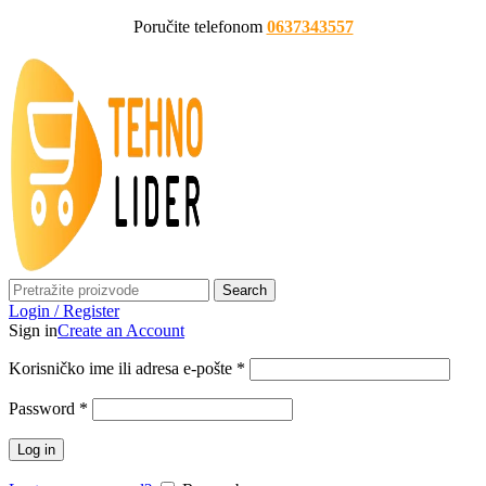
Poručite telefonom
0637343557
Search
Login / Register
Sign in
Create an Account
Korisničko ime ili adresa e-pošte
*
Password
*
Log in