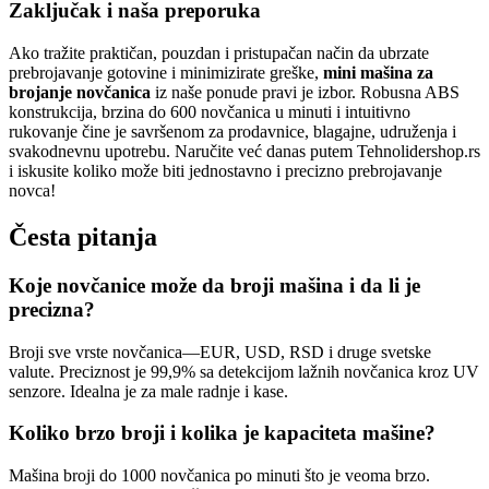
Zaključak i naša preporuka
Ako tražite praktičan, pouzdan i pristupačan način da ubrzate
prebrojavanje gotovine i minimizirate greške,
mini mašina za
brojanje novčanica
iz naše ponude pravi je izbor. Robusna ABS
konstrukcija, brzina do 600 novčanica u minuti i intuitivno
rukovanje čine je savršenom za prodavnice, blagajne, udruženja i
svakodnevnu upotrebu. Naručite već danas putem Tehnolidershop.rs
i iskusite koliko može biti jednostavno i precizno prebrojavanje
novca!
Česta pitanja
Koje novčanice može da broji mašina i da li je
precizna?
Broji sve vrste novčanica—EUR, USD, RSD i druge svetske
valute. Preciznost je 99,9% sa detekcijom lažnih novčanica kroz UV
senzore. Idealna je za male radnje i kase.
Koliko brzo broji i kolika je kapaciteta mašine?
Mašina broji do 1000 novčanica po minuti što je veoma brzo.