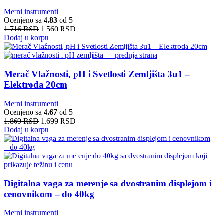
Merni instrumenti
Ocenjeno sa
4.83
od 5
1.716
RSD
1.560
RSD
Dodaj u korpu
Merač Vlažnosti, pH i Svetlosti Zemljišta 3u1 –
Elektroda 20cm
Merni instrumenti
Ocenjeno sa
4.67
od 5
1.869
RSD
1.699
RSD
Dodaj u korpu
Digitalna vaga za merenje sa dvostranim displejom i
cenovnikom – do 40kg
Merni instrumenti