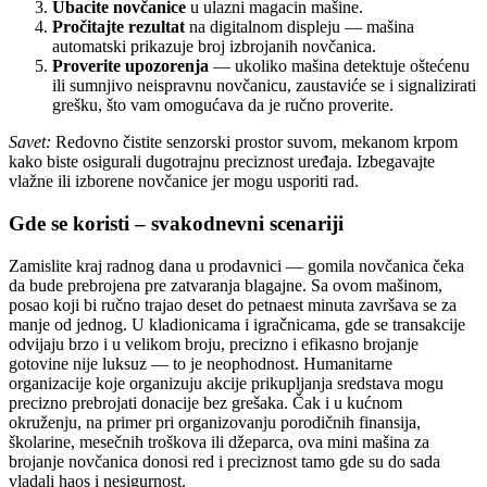
Ubacite novčanice
u ulazni magacin mašine.
Pročitajte rezultat
na digitalnom displeju — mašina
automatski prikazuje broj izbrojanih novčanica.
Proverite upozorenja
— ukoliko mašina detektuje oštećenu
ili sumnjivo neispravnu novčanicu, zaustaviće se i signalizirati
grešku, što vam omogućava da je ručno proverite.
Savet:
Redovno čistite senzorski prostor suvom, mekanom krpom
kako biste osigurali dugotrajnu preciznost uređaja. Izbegavajte
vlažne ili izborene novčanice jer mogu usporiti rad.
Gde se koristi – svakodnevni scenariji
Zamislite kraj radnog dana u prodavnici — gomila novčanica čeka
da bude prebrojena pre zatvaranja blagajne. Sa ovom mašinom,
posao koji bi ručno trajao deset do petnaest minuta završava se za
manje od jednog. U kladionicama i igračnicama, gde se transakcije
odvijaju brzo i u velikom broju, precizno i efikasno brojanje
gotovine nije luksuz — to je neophodnost. Humanitarne
organizacije koje organizuju akcije prikupljanja sredstava mogu
precizno prebrojati donacije bez grešaka. Čak i u kućnom
okruženju, na primer pri organizovanju porodičnih finansija,
školarine, mesečnih troškova ili džeparca, ova mini mašina za
brojanje novčanica donosi red i preciznost tamo gde su do sada
vladali haos i nesigurnost.