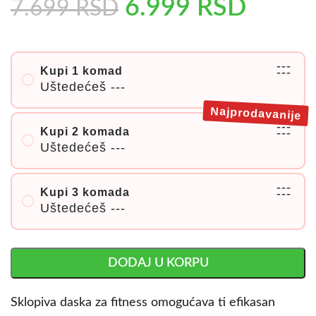
6.999
RSD
7.699
RSD
---
Kupi 1 komad
---
Uštedećeš
---
Najprodavanije
---
Kupi 2 komada
---
Uštedećeš
---
---
Kupi 3 komada
---
Uštedećeš
---
DODAJ U KORPU
Sklopiva daska za fitness omogućava ti efikasan