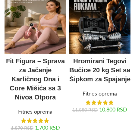
Fit Figura – Sprava
Hromirani Tegovi
za Jačanje
Bučice 20 kg Set sa
Karličnog Dna i
Šipkom za Spajanje
Core Mišića sa 3
Fitnes oprema
Nivoa Otpora
10.800
RSD
11.880
RSD
Fitnes oprema
DODAJ U KORPU
1.700
RSD
1.870
RSD