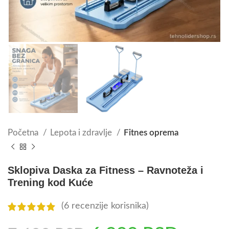
Početna
Lepota i zdravlje
Fitnes oprema
Sklopiva Daska za Fitness – Ravnoteža i
Trening kod Kuće
(
6
recenzije korisnika)