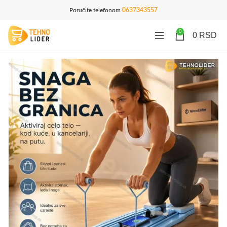
Poručite telefonom
0637343557
0
0
RSD