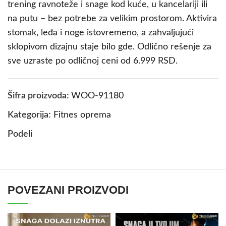
trening ravnoteže i snage kod kuće, u kancelariji ili
na putu – bez potrebe za velikim prostorom. Aktivira
stomak, leđa i noge istovremeno, a zahvaljujući
sklopivom dizajnu staje bilo gde. Odlično rešenje za
sve uzraste po odličnoj ceni od 6.999 RSD.
Šifra proizvoda:
WOO-91180
Kategorija:
Fitnes oprema
Podeli
POVEZANI PROIZVODI