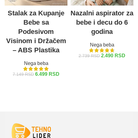
Stalak za Kupanje
Nazalni aspirator za
Bebe sa
bebe i decu do 6
Podesivom
godina
Visinom i Držačem
Nega beba
– ABS Plastika
2.490
RSD
2.739
RSD
Nega beba
DODAJ U KORPU
6.499
RSD
7.149
RSD
DODAJ U KORPU