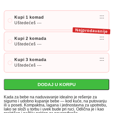
---
Kupi 1 komad
---
Uštedećeš
---
Najprodavanije
---
Kupi 2 komada
---
Uštedećeš
---
---
Kupi 3 komada
---
Uštedećeš
---
DODAJ U KORPU
Kada za bebe na naduvavanje idealno je rešenje za
sigurno i udobno kupanje bebe — kod kuće, na putovanju
ili u poseti. Kompaktna, lagana i jednostavna za upotrebu,
lako se složi u torbu i uvek bude pri ruci. Odlična je i kao