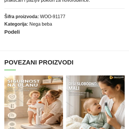
praktičan i pažljiv poklon za novorođenče.
Šifra proizvoda:
WOO-91177
Kategorija:
Nega beba
Podeli
POVEZANI PROIZVODI