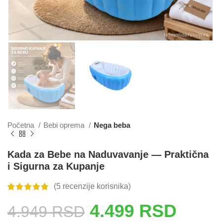
Početna
Bebi oprema
Nega beba
Kada za Bebe na Naduvavanje — Praktična
i Sigurna za Kupanje
(
5
recenzije korisnika)
4.499
RSD
4.949
RSD