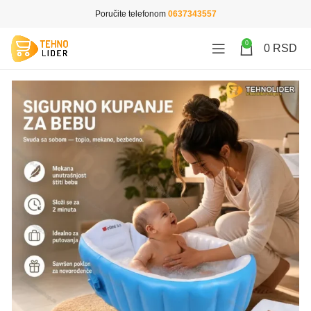
Poručite telefonom
0637343557
0
0
RSD