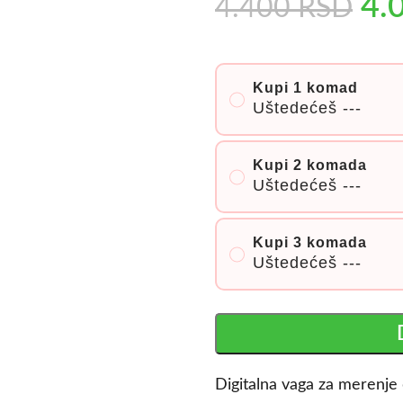
4.
4.400
RSD
Kupi 1 komad
Uštedećeš
---
Kupi 2 komada
Uštedećeš
---
Kupi 3 komada
Uštedećeš
---
Digitalna vaga za merenje 