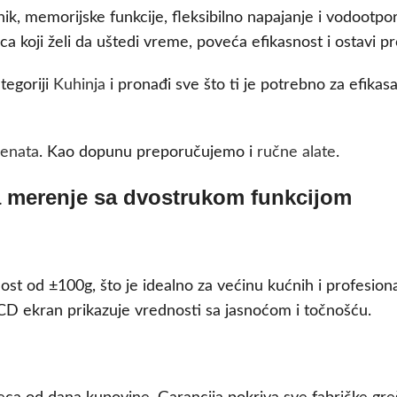
nik, memorijske funkcije, fleksibilno napajanje i vodoot
a koji želi da uštedi vreme, poveća efikasnost i ostavi pr
tegoriji
Kuhinja
i pronađi sve što ti je potrebno za efikas
menata
. Kao dopunu preporučujemo i
ručne alate
.
za merenje sa dvostrukom funkcijom
st od ±100g, što je idealno za većinu kućnih i profesiona
CD ekran prikazuje vrednosti sa jasnoćom i točnošću.