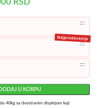
000
RSD
---
---
Najprodavanije
---
---
---
---
DODAJ U KORPU
do 40kg sa dvostranim displejom koji