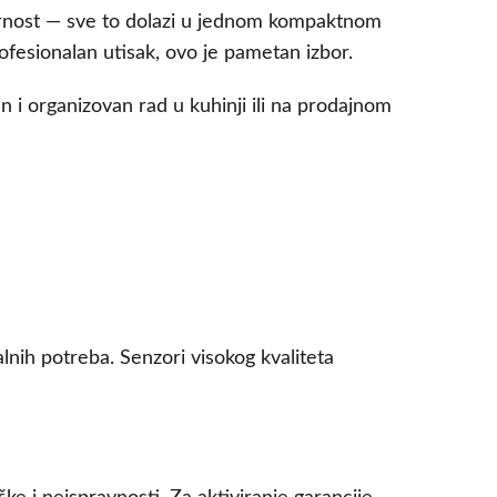
pornost — sve to dolazi u jednom kompaktnom
ofesionalan utisak, ovo je pametan izbor.
an i organizovan rad u kuhinji ili na prodajnom
lnih potreba. Senzori visokog kvaliteta