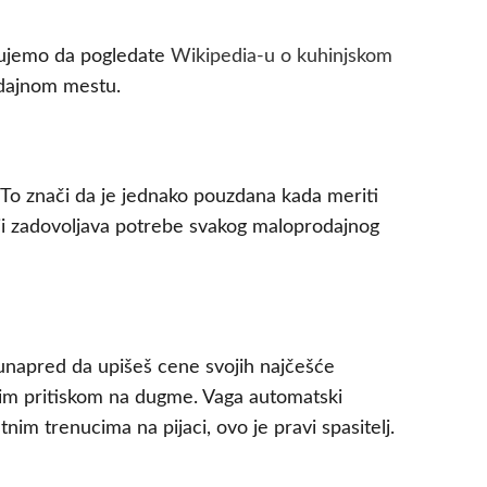
učujemo da pogledate
Wikipedia-u o kuhinjskom
rodajnom mestu.
To znači da je jednako pouzdana kada meriti
 koji zadovoljava potrebe svakog maloprodajnog
 unapred da upišeš cene svojih najčešće
dnim pritiskom na dugme. Vaga automatski
nim trenucima na pijaci, ovo je pravi spasitelj.