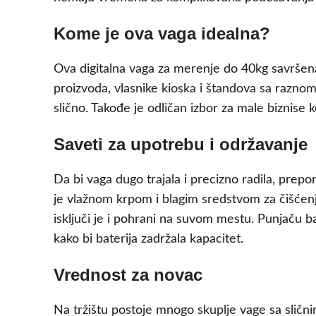
Kome je ova vaga idealna?
Ova digitalna vaga za merenje do 40kg savršena j
proizvoda, vlasnike kioska i štandova sa razno
slično. Takođe je odličan izbor za male biznise 
Saveti za upotrebu i održavanje
Da bi vaga dugo trajala i precizno radila, prep
je vlažnom krpom i blagim sredstvom za čišćenje
isključi je i pohrani na suvom mestu. Punjaču 
kako bi baterija zadržala kapacitet.
Vrednost za novac
Na tržištu postoje mnogo skuplje vage sa slični