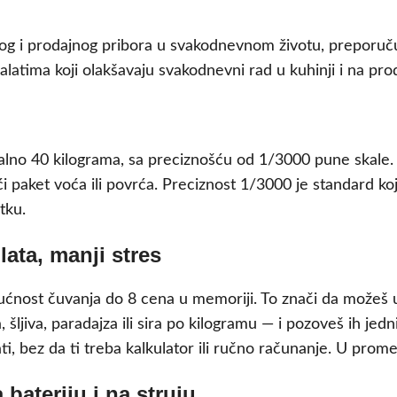
jskog i prodajnog pribora u svakodnevnom životu, prepor
 alatima koji olakšavaju svakodnevni rad u kuhinji i na p
no 40 kilograma, sa preciznošću od 1/3000 pune skale. 
veći paket voća ili povrća. Preciznost 1/3000 je standard
tku.
ata, manji stres
gućnost čuvanja do 8 cena u memoriji. To znači da možeš
šljiva, paradajza ili sira po kilogramu — i pozoveš ih je
i, bez da ti treba kalkulator ili ručno računanje. U promet
 bateriju i na struju