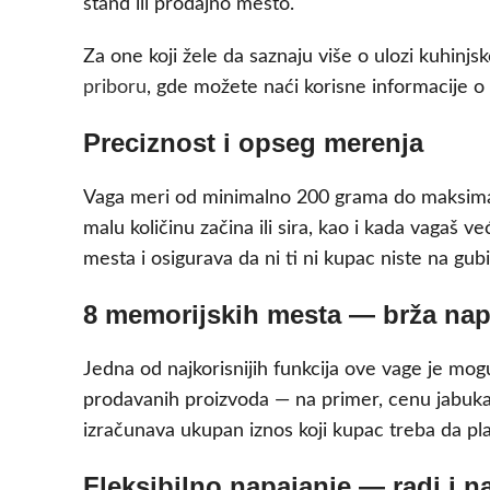
štand ili prodajno mesto.
Za one koji žele da saznaju više o ulozi kuhin
priboru
, gde možete naći korisne informacije o
Preciznost i opseg merenja
Vaga meri od minimalno 200 grama do maksimal
malu količinu začina ili sira, kao i kada vagaš 
mesta i osigurava da ni ti ni kupac niste na gubi
8 memorijskih mesta — brža napl
Jedna od najkorisnijih funkcija ove vage je mo
prodavanih proizvoda — na primer, cenu jabuka, 
izračunava ukupan iznos koji kupac treba da plat
Fleksibilno napajanje — radi i na