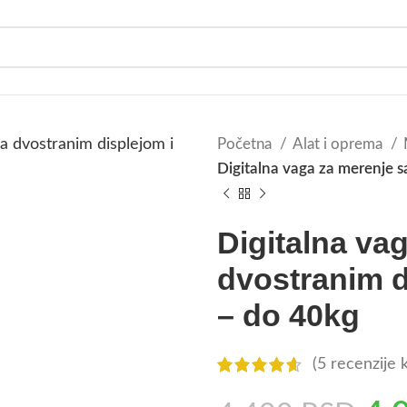
Početna
Alat i oprema
Digitalna vaga za merenje 
Digitalna va
dvostranim 
– do 40kg
(
5
recenzije k