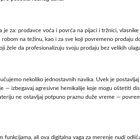
e za: prodavce voća i povrća na pijaci i tržnici, vlasnike
m robom na težinu, kao i za sve koji povremeno prodaju do
koji žele da profesionalizuju svoju prodaju bez velikih ul
oručujemo nekoliko jednostavnih navika. Uvek je postavljaj
 — izbegavaj agresivne hemikalije koje mogu oštetiti displ
bateriju ne ostavljaj potpuno praznu duže vreme — povrem
m funkcijama, ali ova digitalna vaga za merenje nudi odlič