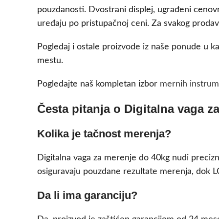
pouzdanosti. Dvostrani displej, ugrađeni cenov
uređaju po pristupačnoj ceni. Za svakog prodavc
Pogledaj i ostale proizvode iz naše ponude u ka
mestu.
Pogledajte naš kompletan izbor
mernih instru
Česta pitanja o Digitalna vaga 
Kolika je tačnost merenja?
Digitalna vaga za merenje do 40kg nudi precizno
osiguravaju pouzdane rezultate merenja, dok L
Da li ima garanciju?