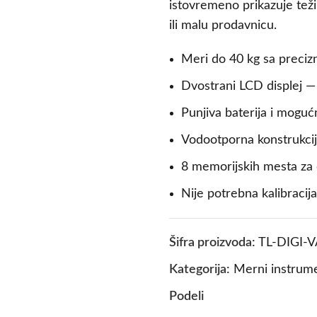
istovremeno prikazuje teži
ili malu prodavnicu.
Meri do 40 kg sa preci
Dvostrani LCD displej —
Punjiva baterija i mogu
Vodootporna konstrukcija
8 memorijskih mesta za
Nije potrebna kalibracij
Šifra proizvoda:
TL-DIGI-
Kategorija:
Merni instrum
Podeli