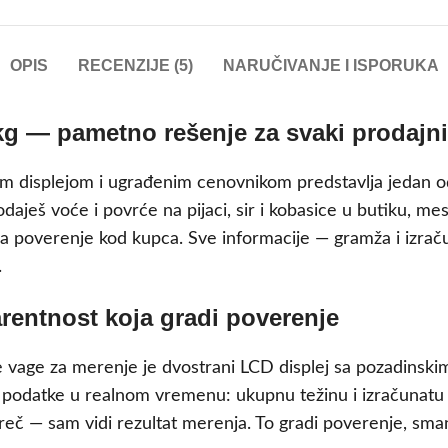
OPIS
RECENZIJE (5)
NARUČIVANJE I ISPORUKA
kg — pametno rešenje za svaki prodajni
m displejom i ugrađenim cenovnikom predstavlja jedan od 
daješ voće i povrće na pijaci, sir i kobasice u butiku, mes
vara poverenje kod kupca. Sve informacije — gramža i izra
.
rentnost koja gradi poverenje
lne vage za merenje je dvostrani LCD displej sa pozadins
 podatke u realnom vremenu: ukupnu težinu i izračunatu c
č — sam vidi rezultat merenja. To gradi poverenje, smanj