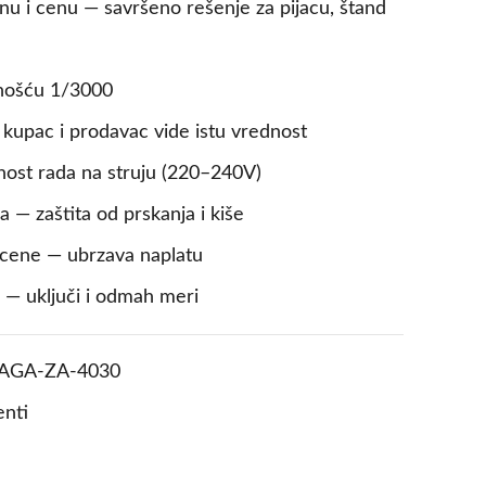
nu i cenu — savršeno rešenje za pijacu, štand
znošću 1/3000
 kupac i prodavac vide istu vrednost
ćnost rada na struju (220–240V)
 — zaštita od prskanja i kiše
 cene — ubrzava naplatu
a — uključi i odmah meri
VAGA-ZA-4030
enti