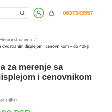
0637343557
Merni instrumenti
sa dvostranim displejom i cenovnikom – do 40kg
ga za merenje sa
displejom i cenovnikom
orisnika)