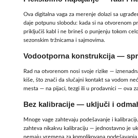
Ova digitalna vaga za merenje dolazi sa ugrađ
daje potpunu slobodu: kada si na otvorenom prosto
priključiš kabl i ne brineš o punjenju tokom ce
sezonskim tržnicama i sajmovima.
Vodootporna konstrukcija — spr
Rad na otvorenom nosi svoje rizike — iznenadna 
kiše, što znači da slučajni kontakt sa vodom neć
mesta — na pijaci, tezgi ili u prodavnici — ova z
Bez kalibracije — uključi i odma
Mnoge vage zahtevaju podešavanje i kalibraciju
zahteva nikakvu kalibraciju — jednostavno je uk
nemaju vremena za komplikovana podešavanja 