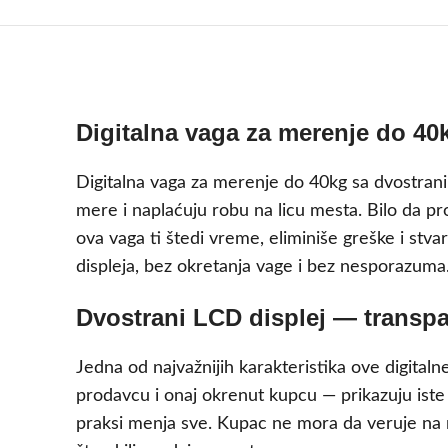
Digitalna vaga za merenje do 40
Digitalna vaga za merenje do 40kg sa dvostrani
mere i naplaćuju robu na licu mesta. Bilo da pro
ova vaga ti štedi vreme, eliminiše greške i st
displeja, bez okretanja vage i bez nesporazuma
Dvostrani LCD displej — transpa
Jedna od najvažnijih karakteristika ove digita
prodavcu i onaj okrenut kupcu — prikazuju iste
praksi menja sve. Kupac ne mora da veruje na re