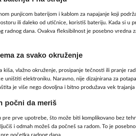
enom punjicom baterijom i kablom za napajanje koji podr
ru ili daleko od utičnice, koristiš bateriju. Kada si u pros
log radnog dana. Ovakva fleksibilnost je posebno vredna za
ema za svako okruženje
kiša, vlažno okruženje, prosipanje tečnosti ili pranje ra
e uništiti elektroniku. Naravno, nije dizajnirana za potap
aštita je više nego dovoljna i bitno produžava vek trajanja
h počni da meriš
 pre prve upotrebe, što može biti komplikovano bez tehn
ljučiš i odmah možeš da počneš sa radom. To je posebno važ
pre početka radnog dana.