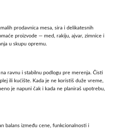
 malih prodavnica mesa, sira i delikatesnih
maće proizvode — med, rakiju, ajvar, zimnice i
aganja u skupu opremu.
 na ravnu i stabilnu podlogu pre merenja. Čisti
ej ili kućište. Kada je ne koristiš duže vreme,
eno je napuni čak i kada ne planiraš upotrebu,
an balans između cene, funkcionalnosti i