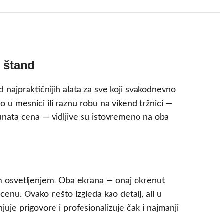
 štand
najpraktičnijih alata za sve koji svakodnevno
o u mesnici ili raznu robu na vikend tržnici —
čunata cena — vidljive su istovremeno na oba
kim osvetljenjem. Oba ekrana — onaj okrenut
enu. Ovako nešto izgleda kao detalj, ali u
uje prigovore i profesionalizuje čak i najmanji