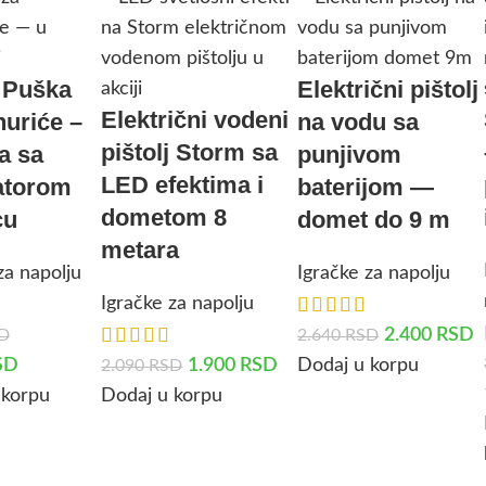
 Puška
Električni pištolj
Električni vodeni
uriće –
na vodu sa
pištolj Storm sa
a sa
punjivom
LED efektima i
atorom
baterijom —
dometom 8
cu
domet do 9 m
metara
za napolju
Igračke za napolju
Igračke za napolju
2.400
RSD
D
2.640
RSD
SD
1.900
RSD
Dodaj u korpu
2.090
RSD
 korpu
Dodaj u korpu