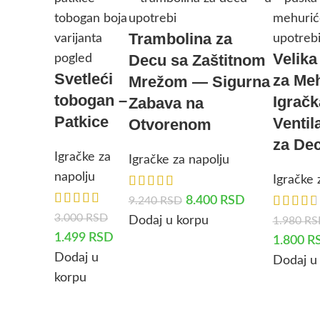
Trambolina za
Velika
Decu sa Zaštitnom
Svetleći
za Meh
Mrežom — Sigurna
tobogan –
Igračk
Zabava na
Patkice
Ventil
Otvorenom
za De
Igračke za
Igračke za napolju
napolju
Igračke 
8.400
RSD
9.240
RSD
3.000
RSD
Dodaj u korpu
1.980
RS
1.499
RSD
1.800
R
Dodaj u
Dodaj u
korpu