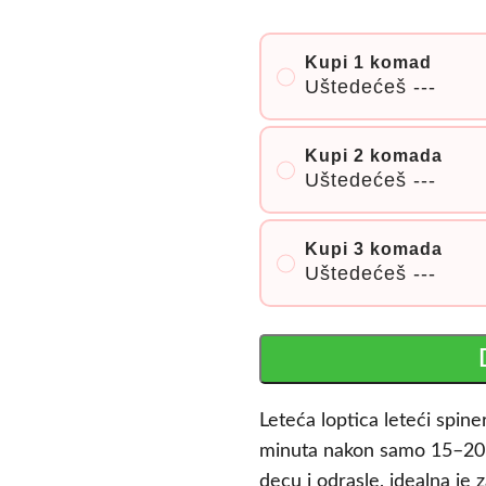
Kupi 1 komad
Uštedećeš
---
Kupi 2 komada
Uštedećeš
---
Kupi 3 komada
Uštedećeš
---
Leteća loptica leteći spine
minuta nakon samo 15–20 
decu i odrasle, idealna je