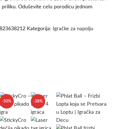
 priliku. Oduševite celu porodicu jednom
5823638212
Kategorija:
Igračke za napolju
-50%
-38%
SOLD OUT