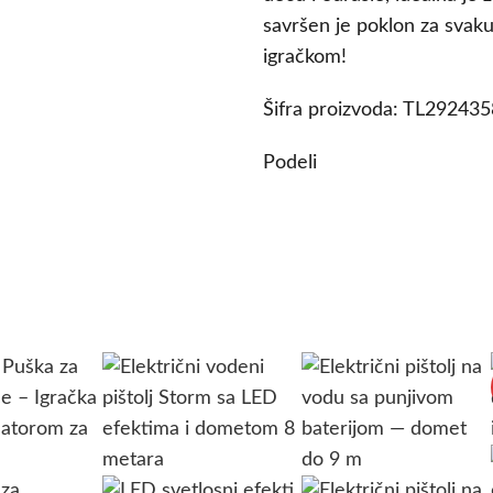
savršen je poklon za svaku
igračkom!
Šifra proizvoda:
TL29243
Podeli