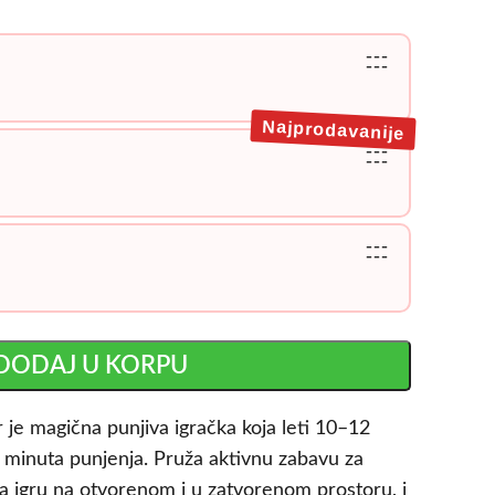
---
---
Najprodavanije
---
---
---
---
DODAJ U KORPU
r je magična punjiva igračka koja leti 10–12
minuta punjenja. Pruža aktivnu zabavu za
 za igru na otvorenom i u zatvorenom prostoru, i