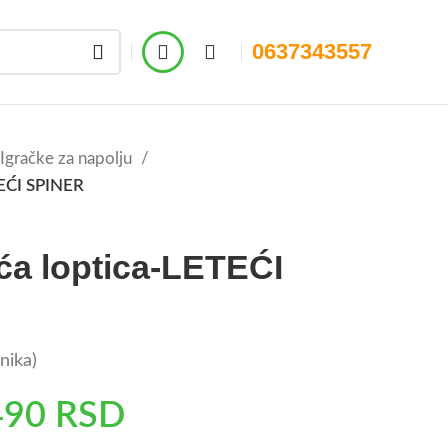
0637343557
Igračke za napolju
TEĆI SPINER
ća loptica-LETEĆI
nika)
490
RSD