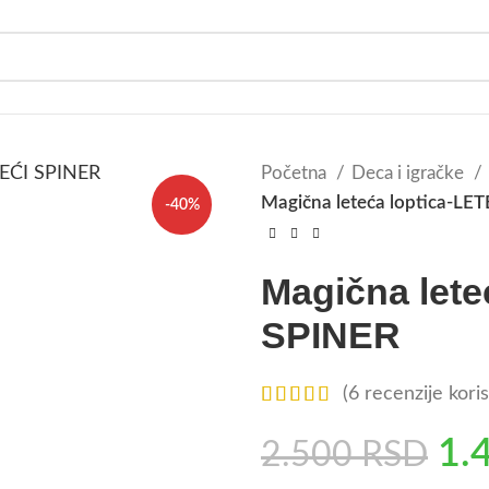
Početna
Deca i igračke
Magična leteća loptica-LE
-40%
Magična lete
SPINER
(
6
recenzije koris
1.
2.500
RSD