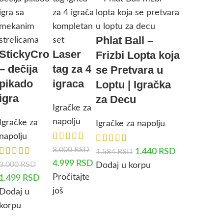
Phlat Ball –
StickyCro
Laser
Frizbi Lopta koja
– dečija
tag za 4
se Pretvara u
pikado
igraca
Loptu | Igračka
igra
za Decu
Igračke za
napolju
Igračke za
Igračke za napolju
napolju
8.000
RSD
1.440
RSD
1.584
RSD
4.999
RSD
3.000
RSD
Dodaj u korpu
Pročitajte
1.499
RSD
još
Dodaj u
korpu